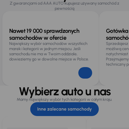
Z gwarancjami od AAA AUTO kupujesz używany samochód z
pewnością
Nawet 19 000 sprawdzonych
Gotówka 
samochodów w ofercie
samochód
Największy wybór samochodów wszystkich
Sprzedajesz
marek i kategorii w jednym miejscu. Jeśli
możliwą cen
samochodu nie ma w Twoim oddziale,
natychmiast
dowieziemy go w dowolne miejsce w Polsce.
Przejmujemy
techniczny p
Wybierz auto u nas
Mamy największy wybór tych kategorii w całym kraju.
Inne zalecane samochody