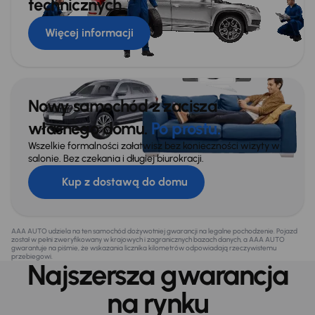
technicznych
Więcej informacji
Nowy samochód z zacisza
własnego domu.
Po prostu.
Wszelkie formalności załatwisz bez konieczności wizyty w
salonie. Bez czekania i długiej biurokracji.
Kup z dostawą do domu
AAA AUTO udziela na ten samochód dożywotniej gwarancji na legalne pochodzenie. Pojazd
został w pełni zweryfikowany w krajowych i zagranicznych bazach danych, a AAA AUTO
gwarantuje na piśmie, że wskazania licznika kilometrów odpowiadają rzeczywistemu
przebiegowi.
Najszersza gwarancja
na rynku