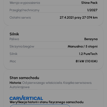
Wersja wyposażenia
Shine Pack
Przegląd techniczny
1/2027
Ostatni serwis
27.4.2021 przy 27 074 km
Silnik
Paliwo
Benzyna
Skrzynia biegów
Manualna
/ 5 stopni
Silnik
1.2 PureTech
Moc
81 kW
(110 KM)
Stan samochodu
Historia:
Od pierwszego właściciela, Książka serwisowa,
Auta krajowe
Weryfikacja historii i stanu fizycznego samochodu