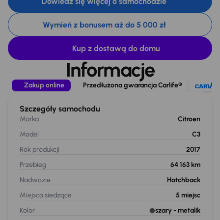
Dowiedz się więcej o samochodzie
Wymień z bonusem aż do 5 000 zł
Kup z dostawą do domu
Informacje
Zakup online
Przedłużona gwarancja Carlife®
Szczegóły samochodu
Marka
Citroen
Model
C3
Rok produkcji
2017
Przebieg
64 163 km
Nadwozie
Hatchback
Miejsca siedzące
5
miejsc
Kolor
szary
- metalik