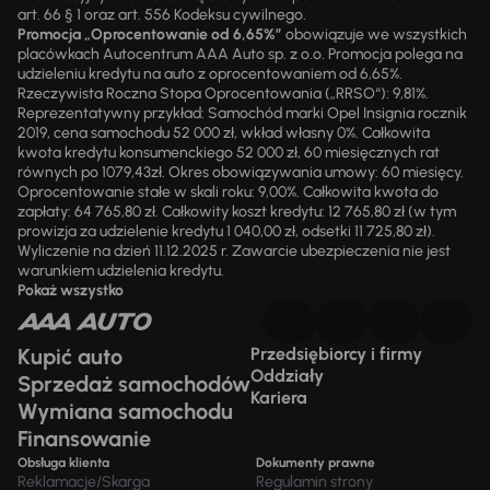
art. 66 § 1 oraz art. 556 Kodeksu cywilnego.
Promocja „Oprocentowanie od 6,65%”
obowiązuje we wszystkich
placówkach Autocentrum AAA Auto sp. z o.o. Promocja polega na
udzieleniu kredytu na auto z oprocentowaniem od 6,65%.
Rzeczywista Roczna Stopa Oprocentowania („RRSO“): 9,81%.
Reprezentatywny przykład: Samochód marki Opel Insignia rocznik
2019, cena samochodu 52 000 zł, wkład własny 0%. Całkowita
kwota kredytu konsumenckiego 52 000 zł, 60 miesięcznych rat
równych po 1079,43zł. Okres obowiązywania umowy: 60 miesięcy.
Oprocentowanie stałe w skali roku: 9,00%. Całkowita kwota do
zapłaty: 64 765,80 zł. Całkowity koszt kredytu: 12 765,80 zł (w tym
prowizja za udzielenie kredytu 1 040,00 zł, odsetki 11 725,80 zł).
Wyliczenie na dzień 11.12.2025 r. Zawarcie ubezpieczenia nie jest
warunkiem udzielenia kredytu.
Pokaż wszystko
Kupić auto
Przedsiębiorcy i firmy
Oddziały
Sprzedaż samochodów
Kariera
Wymiana samochodu
Finansowanie
Obsługa klienta
Dokumenty prawne
Reklamacje/Skarga
Regulamin strony