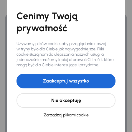
Finansowanie
Airbag
Zyskaj lepsze warunki finansowania niż v banku.
Cenimy Twoją
ASR
prywatność
ESP
Kontrola tlaku v pneumatikách
Używamy plików cookie, aby przeglądanie naszej
System stabilizacji toru jazdy
witryny było dla Ciebie jak najwygodniejsze. Pliki
cookie służą nam do ulepszania naszych usług, a
jednocześnie możemy lepiej oferować Ci treści, które
mogą być dla Ciebie interesujące i przydatne.
Ogólne
Hf
Zaakceptuj wszystko
Infotainment
Połączenie USB (audio)
Nie akceptuję
Zarządzaj plikami cookie