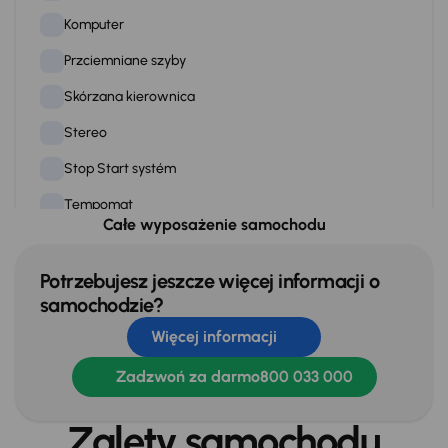
Komputer
Przciemniane szyby
Skórzana kierownica
Stereo
Stop Start systém
Tempomat
Całe wyposażenie samochodu
WSP. KIEROWNICY
Zamek centralny
Potrzebujesz jeszcze więcej informacji o
samochodzie?
Więcej informacji
Na zewnątrz
Oryginalne Alufelgi
Zadzwoń za darmo
800 033 000
Światła przeciwmgielne
Zalety samochodu