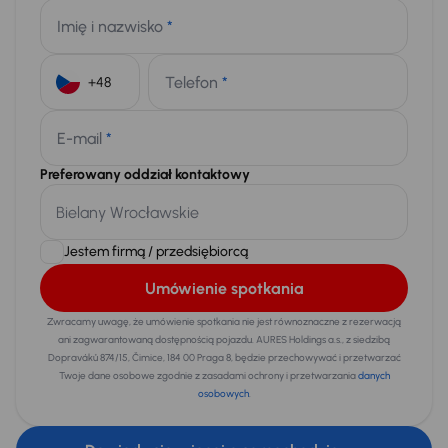
Imię i nazwisko
*
Telefon
*
+48
E-mail
*
Preferowany oddział kontaktowy
Jestem firmą / przedsiębiorcą
Umówienie spotkania
Zwracamy uwagę, że umówienie spotkania nie jest równoznaczne z rezerwacją
ani zagwarantowaną dostępnością pojazdu. AURES Holdings a.s., z siedzibą
Dopraváků 874/15, Čimice, 184 00 Praga 8, będzie przechowywać i przetwarzać
Twoje dane osobowe zgodnie z zasadami ochrony i przetwarzania
danych
osobowych
.