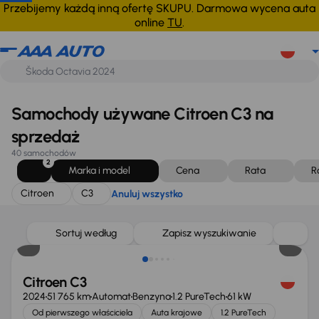
Citroen
C3
Anuluj wszystko
Przebijemy każdą inną ofertę SKUPU. Darmowa wycena auta
online
TU
.
Samochody używane Citroen C3 na
sprzedaż
40 samochodów
2
Marka i model
Cena
Rata
R
Citroen
C3
Anuluj wszystko
Taniej o 1 000 zł
Sortuj według
Zapisz wyszukiwanie
Citroen C3
2024
51 765 km
Automat
Benzyna
1.2 PureTech
61 kW
Od pierwszego właściciela
Auta krajowe
1.2 PureTech