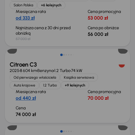
Salon Polska
+6 kolejnych
Miesięczna rata
Cena promocyjna
od 333 zł
53 000 zł
Najniższa cena z 30 dni przed
Cena po obniżce
obniżką
56 000 zł
57 000 zł
Od nowego taniej o 16 000 zł
Citroen C3
2025
8 604 km
Benzyna
1.2 Turbo
74 kW
Od pierwszego właściciela
Książka serwisowa
Auta krajowe
1.2 Turbo
+9 kolejnych
Miesięczna rata
Cena promocyjna
od 440 zł
70 000 zł
Cena
74 000 zł
Taniej o 1 000 zł