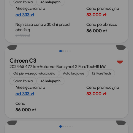
Salon Polska
+6 kolejnych
Miesięczna rata
Cena promocyjna
od 333 zł
53 000 zł
Najniższa cena z 30 dni przed
Cena po obniżce
obniżką
56 000 zł
57 000 zł
Możliwość odliczenia VAT
Citroen C3
2024
65 477 km
Automat
Benzyna
1.2 PureTech
81 kW
Od pierwszego właściciela
Auta krajowe
1.2 PureTech
Salon Polska
+6 kolejnych
Miesięczna rata
Cena promocyjna
od 333 zł
53 000 zł
Cena
56 000 zł
Taniej o 1 000 zł