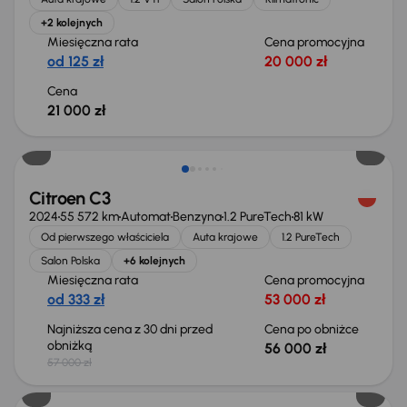
+2 kolejnych
Miesięczna rata
Cena promocyjna
od 125 zł
20 000 zł
Cena
21 000 zł
Taniej o 1 000 zł
Citroen C3
2024
55 572 km
Automat
Benzyna
1.2 PureTech
81 kW
Od pierwszego właściciela
Auta krajowe
1.2 PureTech
Salon Polska
+6 kolejnych
Miesięczna rata
Cena promocyjna
od 333 zł
53 000 zł
Najniższa cena z 30 dni przed
Cena po obniżce
obniżką
56 000 zł
57 000 zł
Taniej o 1 000 zł