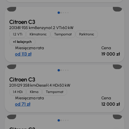
Citroen C3
2013
81 935 km
Benzyna
1.2 VTi
60 kW
1.2 VTi
Klimatronic
Tempomat
Parktronic
+1 kolejnych
Miesięczna rata
Cena
od 113 zł
19 000 zł
Citroen C3
2011
129 358 km
Diesel
1.4 HDi
50 kW
1.4 HDi
Klima
Tempomat
Miesięczna rata
Cena
od 71 zł
12 000 zł