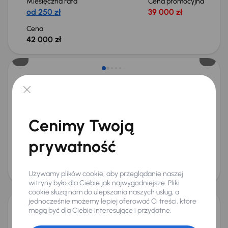
Miesięczna rata
Cena promocyjna
od 250 zł
39 000 zł
Cena
42 000 zł
Możliwość odliczenia VAT
Citroen C3
2022
23 198 km
Automat
Benzyna
1.2 PureTech
81 kW
Od pierwszego właściciela
Książka serwisowa
Cenimy Twoją
Auta krajowe
1.2 PureTech
+8 kolejnych
Miesięczna rata
Cena promocyjna
od 345 zł
55 000 zł
prywatność
Cena
58 000 zł
Używamy plików cookie, aby przeglądanie naszej
witryny było dla Ciebie jak najwygodniejsze. Pliki
cookie służą nam do ulepszania naszych usług, a
jednocześnie możemy lepiej oferować Ci treści, które
mogą być dla Ciebie interesujące i przydatne.
Citroen C3