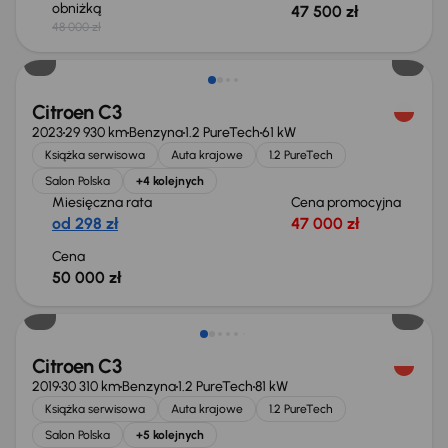
obniżką
47 500 zł
48 000 zł
Od nowego taniej o 41 999 zł
Citroen C3
2023
29 930 km
Benzyna
1.2 PureTech
61 kW
Książka serwisowa
Auta krajowe
1.2 PureTech
Salon Polska
+4 kolejnych
Miesięczna rata
Cena promocyjna
od 298 zł
47 000 zł
Cena
50 000 zł
Citroen C3
2019
30 310 km
Benzyna
1.2 PureTech
81 kW
Książka serwisowa
Auta krajowe
1.2 PureTech
Salon Polska
+5 kolejnych