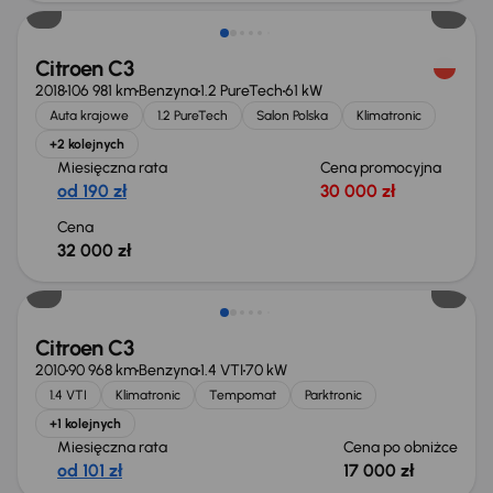
Citroen C3
2018
106 981 km
Benzyna
1.2 PureTech
61 kW
Auta krajowe
1.2 PureTech
Salon Polska
Klimatronic
+2 kolejnych
Miesięczna rata
Cena promocyjna
od 190 zł
30 000 zł
Cena
32 000 zł
Taniej o 1 500 zł
Citroen C3
2010
90 968 km
Benzyna
1.4 VTI
70 kW
1.4 VTI
Klimatronic
Tempomat
Parktronic
+1 kolejnych
Miesięczna rata
Cena po obniżce
od 101 zł
17 000 zł