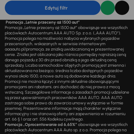
Edytuj filtr
Promocja „Letnie przeceny aż 1500 aut”
Promocja „Letnie przeceny aż 1500 aut” obowiązuje we wszystkich
placówkach Autocentrum AAA AUTO Sp. z o.o. („AAA AUTO”).
Promocja polega na możliwości nabycia wybranych pojazdów
przecenionych, wskazanych w serwisie internetowym
aaaauto.pl/promocja, ze zniżką uwidocznioną w prezentowanej
cenie. Zniżka jest obliczana jako różnica pomiędzy najniższą ceną
danego pojazdu z 30 dni przed obniżką a jego aktualną ceną
sprzedaży. Liczba samochodów objętych promocją jest zmienna i
aktualizowana na bieżąco; średnia liczba dostępnych pojazdów
wynosi około 1500, a nowe auta są dodawane każdego dnia.
Promocji nie można łączyć z innymi aktualnie obowiązującymi
promocjami ani rabatami, ani dochodzić do niej prawa z mocą
wsteczną. Szczegółowe informacje o zasadach promocji udzielane
są przez upoważnionych pracowników AAA AUTO. AAA AUTO
zastrzega sobie prawo do zawarcia umowy wyłącznie w formie
pisemnej. Prezentowane informacje mają charakter wyłącznie
informacyjny i nie stanowią oferty ani zapewnienia w rozumieniu
art. 66 § 1 oraz art. 556 Kodeksu cywilnego.
Promocja „Oprocentowanie od 6,65%”
obowiązuje we wszystkich
placówkach Autocentrum AAA Auto sp. z o.o. Promocja polega na