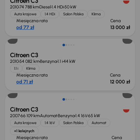
Citroen C3
2010
74 788 km
Diesel
1.4 HDi
50 kW
Auta krajowe
1.4 HDi
Salon Polska
Klima
Miesięczna rata
Cena
od 77 zł
13 000 zł
Citroen C3
2010
54 082 km
Benzyna
1.1 i
44 kW
1.1 i
Klima
Miesięczna rata
Cena
od 71 zł
12 000 zł
Citroen C3
2007
66 109 km
Automat
Benzyna
1.4 16V
65 kW
Auta krajowe
1.4 16V
Salon Polska
Automat
+1 kolejnych
Miesięczna rata
Cena