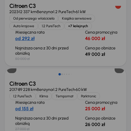
Citroen C3
2023
12 337 km
Benzyna
1.2 PureTech
61 kW
Od pierwszego właściciela
Książka serwisowa
Auta krajowe
1.2 PureTech
+7 kolejnych
Miesięczna rata
Cena promocyjna
od 292 zł
46 000 zł
Najniższa cena z 30 dni przed
Cena po obniżce
obniżką
49 000 zł
50 000 zł
Taniej o 1 000 zł
Citroen C3
2017
89 228 km
Benzyna
1.2 PureTech
60 kW
1.2 PureTech
Klima
Tempomat
Parktronic
Miesięczna rata
Cena promocyjna
od 155 zł
25 000 zł
Najniższa cena z 30 dni przed
Cena po obniżce
obniżką
26 000 zł
27 000 zł