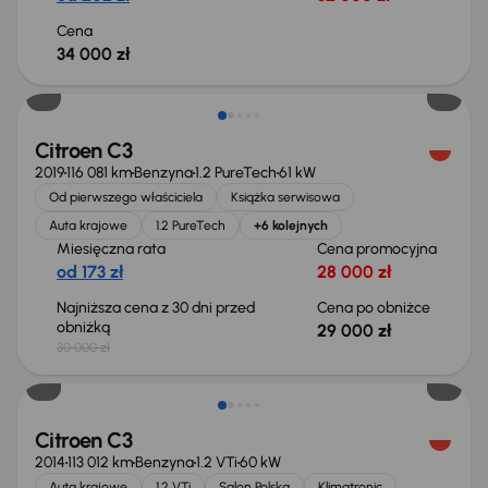
Cena
34 000 zł
Taniej o 1 000 zł
Citroen C3
2019
116 081 km
Benzyna
1.2 PureTech
61 kW
Od pierwszego właściciela
Książka serwisowa
Auta krajowe
1.2 PureTech
+6 kolejnych
Miesięczna rata
Cena promocyjna
od 173 zł
28 000 zł
Najniższa cena z 30 dni przed
Cena po obniżce
obniżką
29 000 zł
30 000 zł
Citroen C3
2014
113 012 km
Benzyna
1.2 VTi
60 kW
Auta krajowe
1.2 VTi
Salon Polska
Klimatronic