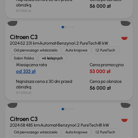
obniżką
56 000 zł
57 000 zł
Taniej o 1 000 zł
Citroen C3
2024
52 231 km
Automat
Benzyna
1.2 PureTech
81 kW
Od pierwszego właściciela
Auta krajowe
1.2 PureTech
Salon Polska
+6 kolejnych
Miesięczna rata
Cena promocyjna
od 333 zł
53 000 zł
Najniższa cena z 30 dni przed
Cena po obniżce
obniżką
56 000 zł
57 000 zł
Taniej o 1 000 zł
Citroen C3
2024
58 485 km
Automat
Benzyna
1.2 PureTech
81 kW
Od pierwszego właściciela
Auta krajowe
1.2 PureTech