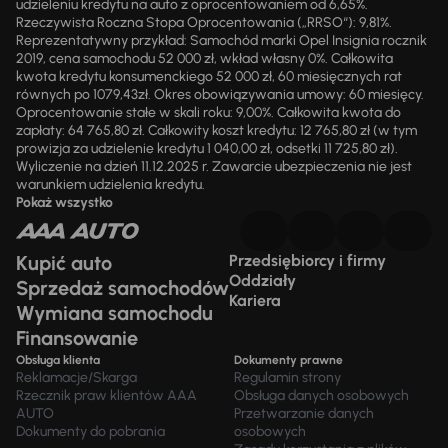
udzieleniu kredytu na auto z oprocentowaniem od 6,65%.
Rzeczywista Roczna Stopa Oprocentowania („RRSO“): 9,81%.
Reprezentatywny przykład: Samochód marki Opel Insignia rocznik
2019, cena samochodu 52 000 zł, wkład własny 0%. Całkowita
kwota kredytu konsumenckiego 52 000 zł, 60 miesięcznych rat
równych po 1079,43zł. Okres obowiązywania umowy: 60 miesięcy.
Oprocentowanie stałe w skali roku: 9,00%. Całkowita kwota do
zapłaty: 64 765,80 zł. Całkowity koszt kredytu: 12 765,80 zł (w tym
prowizja za udzielenie kredytu 1 040,00 zł, odsetki 11 725,80 zł).
Wyliczenie na dzień 11.12.2025 r. Zawarcie ubezpieczenia nie jest
warunkiem udzielenia kredytu.
Pokaż wszystko
Kupić auto
Przedsiębiorcy i firmy
Oddziały
Sprzedaż samochodów
Kariera
Wymiana samochodu
Finansowanie
Obsługa klienta
Dokumenty prawne
Reklamacje/Skarga
Regulamin strony
Rzecznik praw klientów AAA
Obsługa danych osobowych
AUTO
Przetwarzanie danych
Dokumenty do pobrania
osobowych