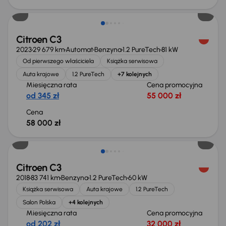
Możliwość odliczenia VAT
Citroen C3
2023
29 679 km
Automat
Benzyna
1.2 PureTech
81 kW
Od pierwszego właściciela
Książka serwisowa
Auta krajowe
1.2 PureTech
+7 kolejnych
Miesięczna rata
Cena promocyjna
od 345 zł
55 000 zł
Cena
58 000 zł
Świeżo skupione
Citroen C3
2018
83 741 km
Benzyna
1.2 PureTech
60 kW
Książka serwisowa
Auta krajowe
1.2 PureTech
Salon Polska
+4 kolejnych
Miesięczna rata
Cena promocyjna
od 202 zł
32 000 zł