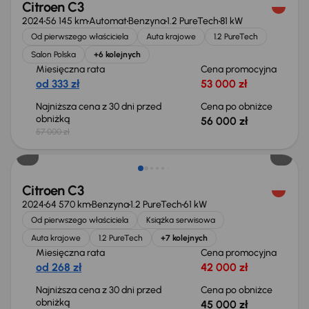
Citroen C3
2024
56 145 km
Automat
Benzyna
1.2 PureTech
81 kW
Od pierwszego właściciela
Auta krajowe
1.2 PureTech
Salon Polska
+6 kolejnych
Miesięczna rata
Cena promocyjna
od 333 zł
53 000 zł
Najniższa cena z 30 dni przed
Cena po obniżce
obniżką
56 000 zł
57 000 zł
Taniej o 1 000 zł
Citroen C3
2024
64 570 km
Benzyna
1.2 PureTech
61 kW
Od pierwszego właściciela
Książka serwisowa
Auta krajowe
1.2 PureTech
+7 kolejnych
Miesięczna rata
Cena promocyjna
od 268 zł
42 000 zł
Najniższa cena z 30 dni przed
Cena po obniżce
obniżką
45 000 zł