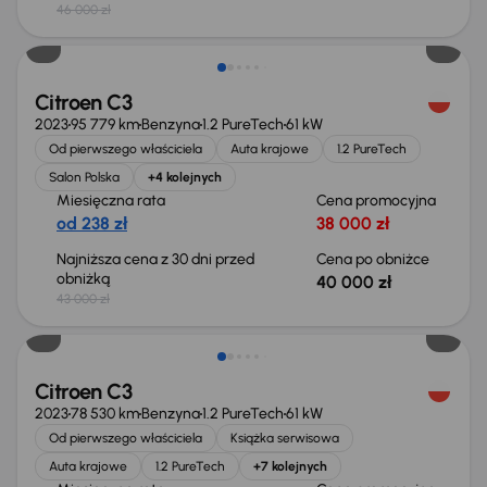
46 000 zł
Taniej o 3 000 zł
Citroen C3
2023
95 779 km
Benzyna
1.2 PureTech
61 kW
Od pierwszego właściciela
Auta krajowe
1.2 PureTech
Salon Polska
+4 kolejnych
Miesięczna rata
Cena promocyjna
od 238 zł
38 000 zł
Najniższa cena z 30 dni przed
Cena po obniżce
obniżką
40 000 zł
43 000 zł
Możliwość odliczenia VAT
Citroen C3
2023
78 530 km
Benzyna
1.2 PureTech
61 kW
Od pierwszego właściciela
Książka serwisowa
Auta krajowe
1.2 PureTech
+7 kolejnych