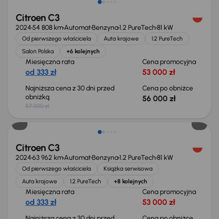
Citroen C3
2024
54 808 km
Automat
Benzyna
1.2 PureTech
81 kW
Od pierwszego właściciela
Auta krajowe
1.2 PureTech
Salon Polska
+6 kolejnych
Miesięczna rata
Cena promocyjna
od 333 zł
53 000 zł
Najniższa cena z 30 dni przed
Cena po obniżce
obniżką
56 000 zł
57 000 zł
Taniej o 1 000 zł
Citroen C3
2024
63 962 km
Automat
Benzyna
1.2 PureTech
81 kW
Od pierwszego właściciela
Książka serwisowa
Auta krajowe
1.2 PureTech
+8 kolejnych
Miesięczna rata
Cena promocyjna
od 333 zł
53 000 zł
Najniższa cena z 30 dni przed
Cena po obniżce