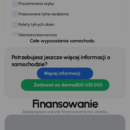
Przciemniane szyby
Przesuwane tylne siedzenia
Rolety tylnych okien
Skórzana kierownica
Całe wyposażenie samochodu
Stereo
Stop Start systém
Potrzebujesz jeszcze więcej informacji o
samochodzie?
Tempomat
Więcej informacji
WSP. KIEROWNICY
Zadzwoń za darmo
800 033 000
Zamek centralny
Finansowanie
Na zewnątrz
Zyskaj lepsze warunki finansowania niż v banku.
Bezkluczowe otwieranie auta
Elektr. składane lusterka