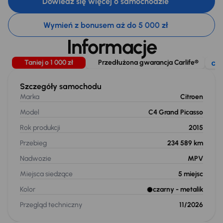
Dowiedz się więcej o samochodzie
Wymień z bonusem aż do 5 000 zł
Informacje
Taniej o 1 000 zł
Przedłużona gwarancja Carlife®
Szczegóły samochodu
Marka
Citroen
Model
C4 Grand Picasso
Rok produkcji
2015
Przebieg
234 589 km
Nadwozie
MPV
Miejsca siedzące
5
miejsc
Kolor
czarny
- metalik
Przegląd techniczny
11/2026