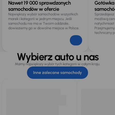
Nawet 19 000 sprawdzonych
Gotówka 
samochodów w ofercie
samochód
Największy wybór samochodów wszystkich
Sprzedajesz
marek i kategorii w jednym miejscu. Jeśli
możliwą cen
samochodu nie ma w Twoim oddziale,
natychmiast
dowieziemy go w dowolne miejsce w Polsce.
Przejmujemy
techniczny p
Wybierz auto u nas
Mamy największy wybór tych kategorii w całym kraju.
Inne zalecane samochody