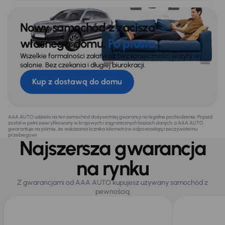
Nowy samochód z zacisza
własnego domu.
Po prostu.
Wszelkie formalności załatwisz bez konieczności wizyty w
salonie. Bez czekania i długiej biurokracji.
Kup z dostawą do domu
AAA AUTO udziela na ten samochód dożywotniej gwarancji na legalne pochodzenie. Pojazd
został w pełni zweryfikowany w krajowych i zagranicznych bazach danych, a AAA AUTO
gwarantuje na piśmie, że wskazania licznika kilometrów odpowiadają rzeczywistemu
przebiegowi.
Najszersza gwarancja
na rynku
Z gwarancjami od AAA AUTO kupujesz używany samochód z
pewnością