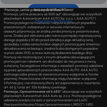
Inni zadowoleni klienci
Promocja „Letnie przeceny aż 1500 aut”
Promocja „Letnie przeceny aż 1500 aut” obowiązuje we wszystkich
placówkach Autocentrum AAA AUTO Sp. z o.o. („AAA AUTO”).
Zwycięzcy konkursów
Promocja polega na możliwości nabycia wybranych pojazdów
przecenionych, wskazanych w serwisie internetowym
aaaauto.pl/promocja, ze zniżką uwidocznioną w prezentowanej
cenie. Zniżka jest obliczana jako różnica pomiędzy najniższą ceną
danego pojazdu z 30 dni przed obniżką a jego aktualną ceną
sprzedaży. Liczba samochodów objętych promocją jest zmienna i
aktualizowana na bieżąco; średnia liczba dostępnych pojazdów
wynosi około 1500, a nowe auta są dodawane każdego dnia.
Promocji nie można łączyć z innymi aktualnie obowiązującymi
promocjami ani rabatami, ani dochodzić do niej prawa z mocą
wsteczną. Szczegółowe informacje o zasadach promocji udzielane
są przez upoważnionych pracowników AAA AUTO. AAA AUTO
zastrzega sobie prawo do zawarcia umowy wyłącznie w formie
pisemnej. Prezentowane informacje mają charakter wyłącznie
informacyjny i nie stanowią oferty ani zapewnienia w rozumieniu
art. 66 § 1 oraz art. 556 Kodeksu cywilnego.
Promocja „Oprocentowanie od 6,65%”
obowiązuje we wszystkich
placówkach Autocentrum AAA Auto sp. z o.o. Promocja polega na
udzieleniu kredytu na auto z oprocentowaniem od 6,65%.
Rzeczywista Roczna Stopa Oprocentowania („RRSO“): 9,81%.