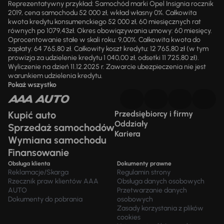
Reprezentatywny przykład: Samochód marki Opel Insignia rocznik
2019, cena samochodu 52 000 zł, wkład własny 0%. Całkowita
kwota kredytu konsumenckiego 52 000 zł, 60 miesięcznych rat
równych po 1079,43zł. Okres obowiązywania umowy: 60 miesięcy.
Oprocentowanie stałe w skali roku: 9,00%. Całkowita kwota do
zapłaty: 64 765,80 zł. Całkowity koszt kredytu: 12 765,80 zł (w tym
prowizja za udzielenie kredytu 1 040,00 zł, odsetki 11 725,80 zł).
Wyliczenie na dzień 11.12.2025 r. Zawarcie ubezpieczenia nie jest
warunkiem udzielenia kredytu.
Pokaż wszystko
Kupić auto
Przedsiębiorcy i firmy
Oddziały
Sprzedaż samochodów
Kariera
Wymiana samochodu
Finansowanie
Obsługa klienta
Dokumenty prawne
Reklamacje/Skarga
Regulamin strony
Rzecznik praw klientów AAA
Obsługa danych osobowych
AUTO
Przetwarzanie danych
Dokumenty do pobrania
osobowych
Zasady korzystania z plików
cookies