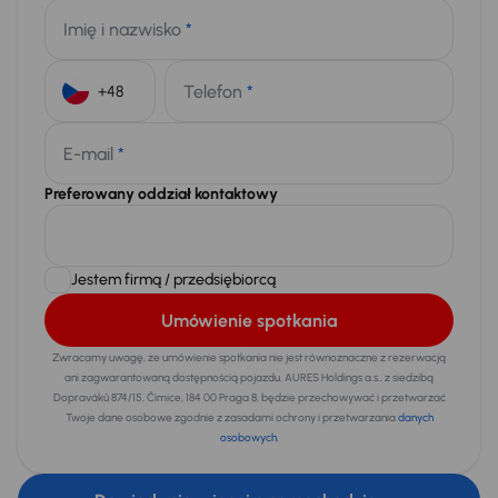
Imię i nazwisko
*
Telefon
*
+48
E-mail
*
Preferowany oddział kontaktowy
Jestem firmą / przedsiębiorcą
Umówienie spotkania
Zwracamy uwagę, że umówienie spotkania nie jest równoznaczne z rezerwacją
ani zagwarantowaną dostępnością pojazdu. AURES Holdings a.s., z siedzibą
Dopraváků 874/15, Čimice, 184 00 Praga 8, będzie przechowywać i przetwarzać
Twoje dane osobowe zgodnie z zasadami ochrony i przetwarzania
danych
osobowych
.