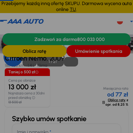
Przebijemy każdą inną ofertę SKUPU. Darmowa wycena auta
online
TU
.
Citroen Nemo
2009
186 980 km
Zadzwoń za darmo
800 033 000
Informacje
Wymiary
Wyposażenie
Finansowanie
Taniej o 500 zł
Oblicz ratę
Umówienie spotkania
Opr. od
Citroen Nemo
, 2009
8,25 %
1 /
21
186 980 km
1.4 i
Klima
Taniej o 500 zł
Cena po obniżce
13 000 zł
Miesięczna rata
od 77 zł
Najniższa cena z 30dni
przed obniżką
Oblicz raty
z
13 500 zł
opr. od
8,25 %
Szybko umów spotkanie
Imię i nazwisko
*