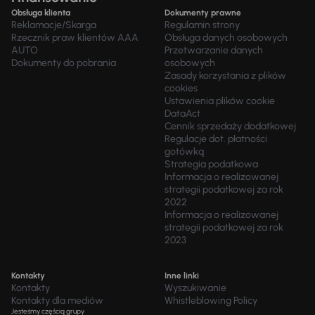
Obsługa klienta
Dokumenty prawne
Reklamacje/Skarga
Regulamin strony
Rzecznik praw klientów AAA
Obsługa danych osobowych
AUTO
Przetwarzanie danych
Dokumenty do pobrania
osobowych
Zasady korzystania z plików
cookies
Ustawienia plików cookie
DataAct
Cennik sprzedaży dodatkowej
Regulacje dot. płatności
gotówką
Strategia podatkowa
Informacja o realizowanej
strategii podatkowej za rok
2022
Informacja o realizowanej
strategii podatkowej za rok
2023
Kontakty
Inne linki
Kontakty
Wyszukiwanie
Kontakty dla mediów
Whistleblowing Policy
Jesteśmy częścią grupy