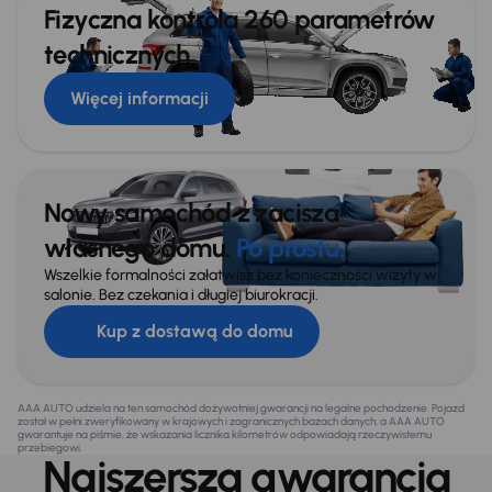
Fizyczna kontrola 260 parametrów
technicznych
Więcej informacji
Nowy samochód z zacisza
własnego domu.
Po prostu.
Wszelkie formalności załatwisz bez konieczności wizyty w
salonie. Bez czekania i długiej biurokracji.
Kup z dostawą do domu
AAA AUTO udziela na ten samochód dożywotniej gwarancji na legalne pochodzenie. Pojazd
został w pełni zweryfikowany w krajowych i zagranicznych bazach danych, a AAA AUTO
gwarantuje na piśmie, że wskazania licznika kilometrów odpowiadają rzeczywistemu
przebiegowi.
Najszersza gwarancja