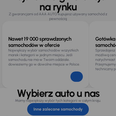
na rynku
Z gwarancjami od AAA AUTO kupujesz używany samochód z
pewnością
Nawet 19 000 sprawdzonych
Gotówka 
samochodów w ofercie
samochód
Największy wybór samochodów wszystkich
Sprzedajesz
marek i kategorii w jednym miejscu. Jeśli
możliwą cen
samochodu nie ma w Twoim oddziale,
natychmiast
dowieziemy go w dowolne miejsce w Polsce.
Przejmujemy
techniczny p
Wybierz auto u nas
Mamy największy wybór tych kategorii w całym kraju.
Inne zalecane samochody