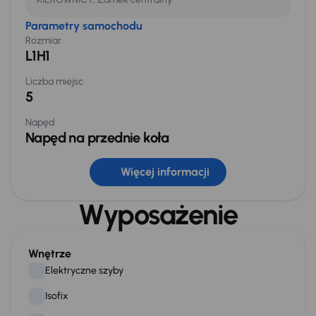
Parametry samochodu
Rozmiar
L1H1
Liczba miejsc
5
Napęd
Napęd na przednie koła
Rozmiar kół
Więcej informacji
185/65 R15
Wyposażenie
Wymiary zewnętrzne
Długość
3 959 mm
Wnętrze
Wysokość
Elektryczne szyby
1 721 mm
Isofix
Drzwi