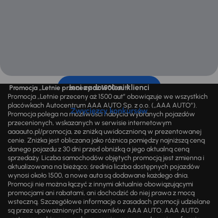
Inni zadowoleni klienci
Promocja „Letnie przeceny aż 1500 aut”
Promocja „Letnie przeceny aż 1500 aut” obowiązuje we wszystkich
placówkach Autocentrum AAA AUTO Sp. z o.o. („AAA AUTO”).
Zwycięzcy konkursów
Promocja polega na możliwości nabycia wybranych pojazdów
przecenionych, wskazanych w serwisie internetowym
aaaauto.pl/promocja, ze zniżką uwidocznioną w prezentowanej
cenie. Zniżka jest obliczana jako różnica pomiędzy najniższą ceną
danego pojazdu z 30 dni przed obniżką a jego aktualną ceną
sprzedaży. Liczba samochodów objętych promocją jest zmienna i
aktualizowana na bieżąco; średnia liczba dostępnych pojazdów
wynosi około 1500, a nowe auta są dodawane każdego dnia.
Promocji nie można łączyć z innymi aktualnie obowiązującymi
promocjami ani rabatami, ani dochodzić do niej prawa z mocą
wsteczną. Szczegółowe informacje o zasadach promocji udzielane
są przez upoważnionych pracowników AAA AUTO. AAA AUTO