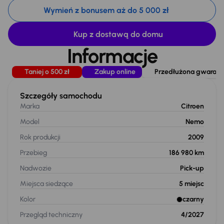
Wymień z bonusem aż do 5 000 zł
Kup z dostawą do domu
Informacje
Taniej o 500 zł
Zakup online
Przedłużona gwarancj
Szczegóły samochodu
Marka
Citroen
Model
Nemo
Rok produkcji
2009
Przebieg
186 980 km
Nadwozie
Pick-up
Miejsca siedzące
5
miejsc
Kolor
czarny
Przegląd techniczny
4/2027