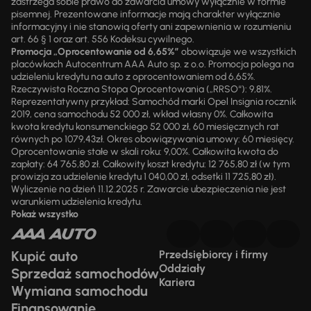
zastrzega sobie prawo do zawarcia umowy wyłącznie w formie
pisemnej. Prezentowane informacje mają charakter wyłącznie
informacyjny i nie stanowią oferty ani zapewnienia w rozumieniu
art. 66 § 1 oraz art. 556 Kodeksu cywilnego.
Promocja „Oprocentowanie od 6,65%”
obowiązuje we wszystkich
placówkach Autocentrum AAA Auto sp. z o.o. Promocja polega na
udzieleniu kredytu na auto z oprocentowaniem od 6,65%.
Rzeczywista Roczna Stopa Oprocentowania („RRSO“): 9,81%.
Reprezentatywny przykład: Samochód marki Opel Insignia rocznik
2019, cena samochodu 52 000 zł, wkład własny 0%. Całkowita
kwota kredytu konsumenckiego 52 000 zł, 60 miesięcznych rat
równych po 1079,43zł. Okres obowiązywania umowy: 60 miesięcy.
Oprocentowanie stałe w skali roku: 9,00%. Całkowita kwota do
zapłaty: 64 765,80 zł. Całkowity koszt kredytu: 12 765,80 zł (w tym
prowizja za udzielenie kredytu 1 040,00 zł, odsetki 11 725,80 zł).
Wyliczenie na dzień 11.12.2025 r. Zawarcie ubezpieczenia nie jest
warunkiem udzielenia kredytu.
Pokaż wszystko
Kupić auto
Przedsiębiorcy i firmy
Oddziały
Sprzedaż samochodów
Kariera
Wymiana samochodu
Finansowanie