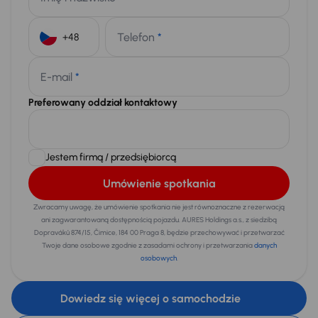
Telefon
*
+48
E-mail
*
Preferowany oddział kontaktowy
Jestem firmą / przedsiębiorcą
Umówienie spotkania
Zwracamy uwagę, że umówienie spotkania nie jest równoznaczne z rezerwacją
ani zagwarantowaną dostępnością pojazdu. AURES Holdings a.s., z siedzibą
Dopraváků 874/15, Čimice, 184 00 Praga 8, będzie przechowywać i przetwarzać
Twoje dane osobowe zgodnie z zasadami ochrony i przetwarzania
danych
osobowych
.
Dowiedz się więcej o samochodzie