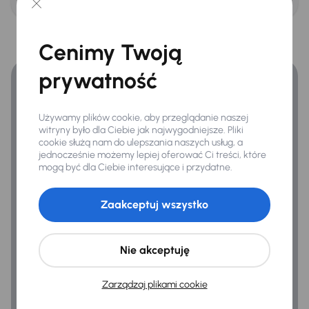
Finansowanie
Ogólne
Hf
Cenimy Twoją
Zyskaj lepsze warunki finansowania niż v banku.
Podłokietnik
prywatność
Używamy plików cookie, aby przeglądanie naszej
witryny było dla Ciebie jak najwygodniejsze. Pliki
cookie służą nam do ulepszania naszych usług, a
jednocześnie możemy lepiej oferować Ci treści, które
mogą być dla Ciebie interesujące i przydatne.
Zaakceptuj wszystko
Nie akceptuję
Zarządzaj plikami cookie