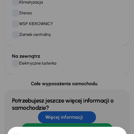
Boczne
Klimatyzacja
Po obu stronach
Stereo
Tył
WSP. KIEROWNICY
Zawiasowe
Zamek centralny
Masy
Całkowita
1 180 kg
Na zewnątrz
Elektryczne lusterka
Całe wyposażenie samochodu
Bezpieczeństwo
ABS
Potrzebujesz jeszcze więcej informacji o
Airbag
samochodzie?
ASR
Więcej informacji
ESP
Zadzwoń za darmo
800 033 000