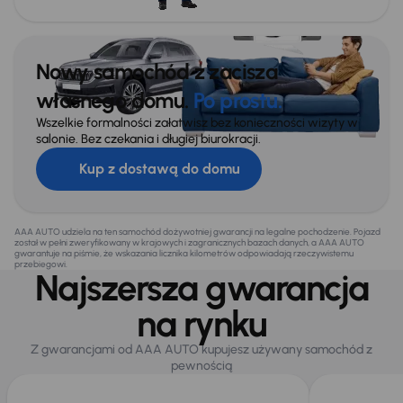
Nowy samochód z zacisza
własnego domu.
Po prostu.
Wszelkie formalności załatwisz bez konieczności wizyty w
salonie. Bez czekania i długiej biurokracji.
Kup z dostawą do domu
AAA AUTO udziela na ten samochód dożywotniej gwarancji na legalne pochodzenie. Pojazd
został w pełni zweryfikowany w krajowych i zagranicznych bazach danych, a AAA AUTO
gwarantuje na piśmie, że wskazania licznika kilometrów odpowiadają rzeczywistemu
przebiegowi.
Najszersza gwarancja
na rynku
Z gwarancjami od AAA AUTO kupujesz używany samochód z
pewnością