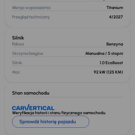
Wersja wyposażenia
Titanium
Przegląd techniczny
4/2027
Silnik
Paliwo
Benzyna
Skrzynia biegów
Manualna
/ 5 stopni
Silnik
1.0 EcoBoost
Moc
92 kW
(125 KM)
Stan samochodu
Weryfikacja historii i stanu fizycznego samochodu
Sprawdź historię pojazdu