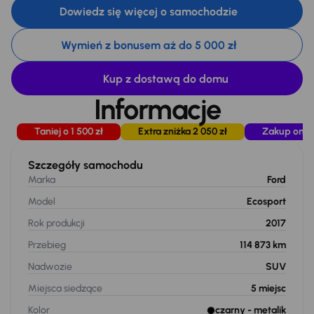
Dowiedz się więcej o samochodzie
Wymień z bonusem aż do 5 000 zł
Kup z dostawą do domu
Informacje
Taniej o 1 500 zł
Extra zniżka 2 050 zł
Zakup onli
Szczegóły samochodu
Marka
Ford
Model
Ecosport
Rok produkcji
2017
Przebieg
114 873 km
Nadwozie
SUV
Miejsca siedzące
5
miejsc
Kolor
czarny
- metalik