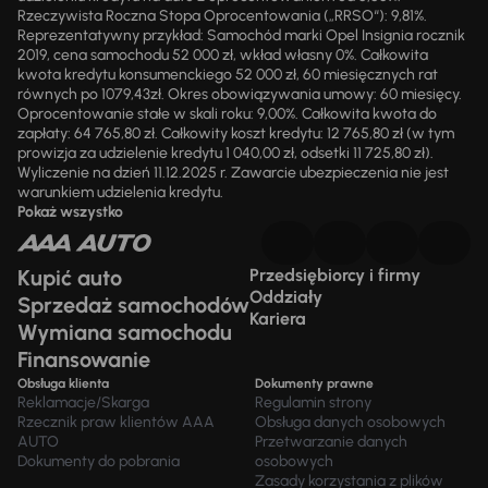
Rzeczywista Roczna Stopa Oprocentowania („RRSO“): 9,81%.
Reprezentatywny przykład: Samochód marki Opel Insignia rocznik
2019, cena samochodu 52 000 zł, wkład własny 0%. Całkowita
kwota kredytu konsumenckiego 52 000 zł, 60 miesięcznych rat
równych po 1079,43zł. Okres obowiązywania umowy: 60 miesięcy.
Oprocentowanie stałe w skali roku: 9,00%. Całkowita kwota do
zapłaty: 64 765,80 zł. Całkowity koszt kredytu: 12 765,80 zł (w tym
prowizja za udzielenie kredytu 1 040,00 zł, odsetki 11 725,80 zł).
Wyliczenie na dzień 11.12.2025 r. Zawarcie ubezpieczenia nie jest
warunkiem udzielenia kredytu.
Pokaż wszystko
Kupić auto
Przedsiębiorcy i firmy
Oddziały
Sprzedaż samochodów
Kariera
Wymiana samochodu
Finansowanie
Obsługa klienta
Dokumenty prawne
Reklamacje/Skarga
Regulamin strony
Rzecznik praw klientów AAA
Obsługa danych osobowych
AUTO
Przetwarzanie danych
Dokumenty do pobrania
osobowych
Zasady korzystania z plików