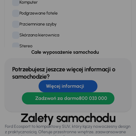
Komputer
Podgrzewane fotele
Przciemniane szyby
Skórzana kierownica
Stereo
Całe wyposażenie samochodu
Stop Start systém
Tempomat
Potrzebujesz jeszcze więcej informacji o
samochodzie?
WSP. KIEROWNICY
Więcej informacji
Zamek centralny
Zadzwoń za darmo
800 033 000
Na zewnątrz
Zalety samochodu
Automatyczne swiatla dzienne
Ford Ecosport to kompaktowy SUV, który łączy nowoczesny design
Bezkluczowe otwieranie auta
z praktycznością. Oferuje przestronne wnętrze, zaawansowane