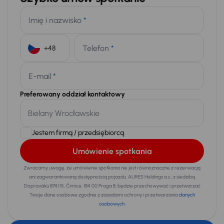
Imię i nazwisko
*
Telefon
*
+48
E-mail
*
Preferowany oddział kontaktowy
Jestem firmą / przedsiębiorcą
Umówienie spotkania
Zwracamy uwagę, że umówienie spotkania nie jest równoznaczne z rezerwacją
ani zagwarantowaną dostępnością pojazdu. AURES Holdings a.s., z siedzibą
Dopraváků 874/15, Čimice, 184 00 Praga 8, będzie przechowywać i przetwarzać
Twoje dane osobowe zgodnie z zasadami ochrony i przetwarzania
danych
osobowych
.