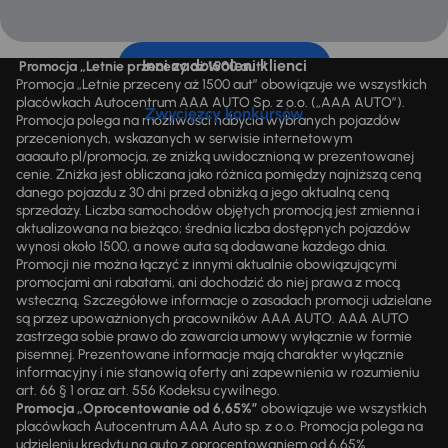
Inni zadowoleni klienci
Promocja „Letnie przeceny aż 1500 aut”
Promocja „Letnie przeceny aż 1500 aut” obowiązuje we wszystkich
placówkach Autocentrum AAA AUTO Sp. z o.o. („AAA AUTO”).
Zwycięzcy konkursów
Promocja polega na możliwości nabycia wybranych pojazdów
przecenionych, wskazanych w serwisie internetowym
aaaauto.pl/promocja, ze zniżką uwidocznioną w prezentowanej
cenie. Zniżka jest obliczana jako różnica pomiędzy najniższą ceną
danego pojazdu z 30 dni przed obniżką a jego aktualną ceną
sprzedaży. Liczba samochodów objętych promocją jest zmienna i
aktualizowana na bieżąco; średnia liczba dostępnych pojazdów
wynosi około 1500, a nowe auta są dodawane każdego dnia.
Promocji nie można łączyć z innymi aktualnie obowiązującymi
promocjami ani rabatami, ani dochodzić do niej prawa z mocą
wsteczną. Szczegółowe informacje o zasadach promocji udzielane
są przez upoważnionych pracowników AAA AUTO. AAA AUTO
zastrzega sobie prawo do zawarcia umowy wyłącznie w formie
pisemnej. Prezentowane informacje mają charakter wyłącznie
informacyjny i nie stanowią oferty ani zapewnienia w rozumieniu
art. 66 § 1 oraz art. 556 Kodeksu cywilnego.
Promocja „Oprocentowanie od 6,65%”
obowiązuje we wszystkich
placówkach Autocentrum AAA Auto sp. z o.o. Promocja polega na
udzieleniu kredytu na auto z oprocentowaniem od 6,65%.