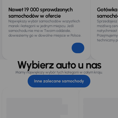
Nawet 19 000 sprawdzonych
Gotówka 
samochodów w ofercie
samochód
Największy wybór samochodów wszystkich
Sprzedajesz
marek i kategorii w jednym miejscu. Jeśli
możliwą cen
samochodu nie ma w Twoim oddziale,
natychmiast
dowieziemy go w dowolne miejsce w Polsce.
Przejmujemy
techniczny p
Wybierz auto u nas
Mamy największy wybór tych kategorii w całym kraju.
Inne zalecane samochody