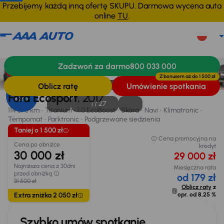
Przebijemy każdą inną ofertę SKUPU. Darmowa wycena auta
online
TU
.
Ford Ecosport
2017
114 873 km
Zadzwoń za darmo
800 033 000
Informacje
Wyposażenie
Zalety samochodu
Finansowanie
Taniej o 1 500 zł
Z bonusem aż do
1 500 zł
Oblicz ratę
Umówienie spotkania
Opr. od
Ford Ecosport
, 2017
8,25 %
1 /
27
114 873 km
Titanium
1.0 EcoBoost
Skóra
Navi
Klimatronic
Tempomat
Parktronic
Podgrzewane siedzienia
Taniej o 1 500 zł
Cena promocyjna na
Cena po obniżce
kredyt
30 000 zł
29 000 zł
Najniższa cena z 30dni
Miesięczna rata
przed obniżką
od 179 zł
31 500 zł
Oblicz raty
z
Extra zniżka 2 050 zł
opr. od
8,25 %
Szybko umów spotkanie