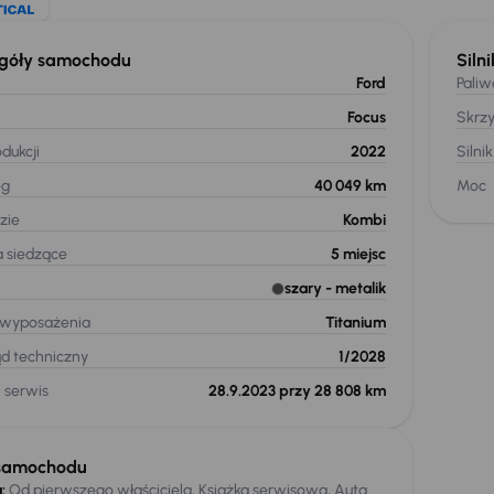
góły samochodu
Silni
Ford
Paliw
Focus
Skrz
dukcji
2022
Silnik
eg
40 049 km
Moc
zie
Kombi
a siedzące
5
miejsc
szary
- metalik
 wyposażenia
Titanium
ąd techniczny
1/2028
 serwis
28.9.2023 przy 28 808 km
samochodu
:
Od pierwszego właściciela, Książka serwisowa, Auta