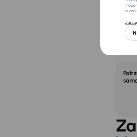
tył
możemy
Ory
przyd
Rel
Zarząd
N
Extra
Kam
Potrz
samo
Za