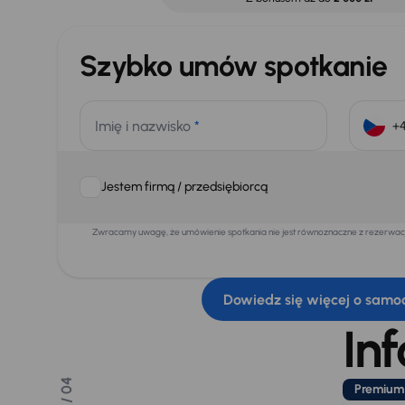
Szybko umów spotkanie
Imię i nazwisko
*
Jestem firmą / przedsiębiorcą
Zwracamy uwagę, że umówienie spotkania nie jest równoznaczne z rezerwacją
Dowiedz się więcej o samo
In
/ 04
Premium