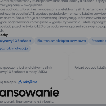
 Combi to przestronny i funkcjonalny samochód idealny dla rodzin. Łą
rakcyjną cenę w swojej klasie.
ocus pochodzi z Polski i jest wyposażony w efektywny silnik benzynowy 1.
odliczenia podatku VAT, a pojazd posiada elektroniczną książkę serwis
 atutem. Focus oferuje automatyczną klimatyzację, która zapewnia komf
yjna i podgrzewana, co zwiększa wygodę użytkowania. Fotele są podgrz
osiada przednie światła LED oraz podgrzewaną przednią szybę, co po
ch.
cechy
enzynowy 1.0 EcoBoost
Elektroniczna książka serwisowa
Przednie 
czna klimatyzacja
 wyposażony jest w efektywny silnik
Pojazd posiada książ
owy 1.0 EcoBoost o mocy 125KM.
ię ten opis?
Tak
Nie
nansowanie
sze warunki finansowania niż v banku.