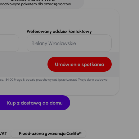
dodatkowym pakietem dla przedsiębiorców
Preferowany oddział kontaktowy
Umówienie spotkania
mice, 184 00 Praga 8, będzie przechowywać i przetwarzać Twoje dane osobowe
Kup z dostawą do domu
 VAT
Przedłużona gwarancja Carlife®