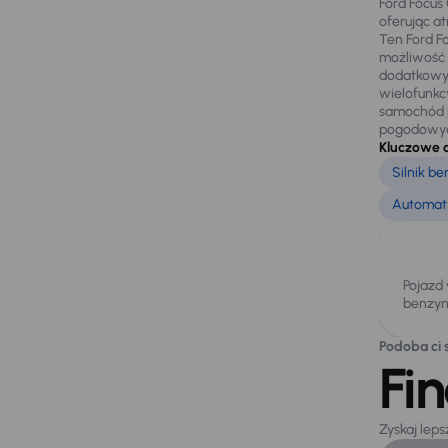
Ford Focus
oferując at
Ten Ford F
możliwość 
dodatkowym
wielofunkc
samochód p
pogodowy
Kluczowe 
Silnik b
Automaty
Pojazd
benzyn
Podoba ci s
Fi
Zyskaj lep