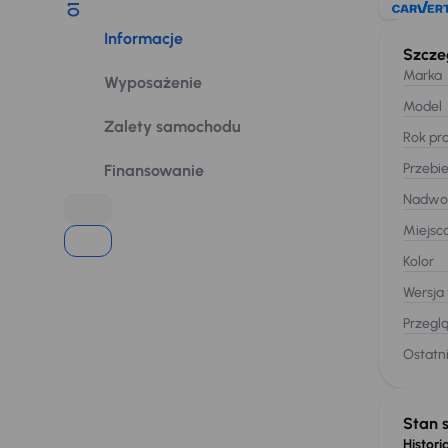
01
Informacje
Szcze
Marka
Wyposażenie
Model
Zalety samochodu
Rok pro
Przebi
Finansowanie
Nadwo
Miejsc
Kolor
Wersja
Przegl
Ostatni
Stan 
Historia