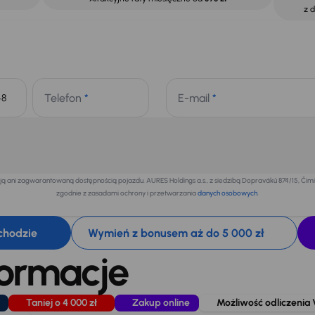
z 
Telefon
*
E-mail
*
+48
 ani zagwarantowaną dostępnością pojazdu. AURES Holdings a.s., z siedzibą Dopraváků 874/15, Či
zgodnie z zasadami ochrony i przetwarzania
danych osobowych
.
chodzie
Wymień z bonusem aż do 5 000 zł
formacje
Taniej o 4 000 zł
Zakup online
Możliwość odliczenia