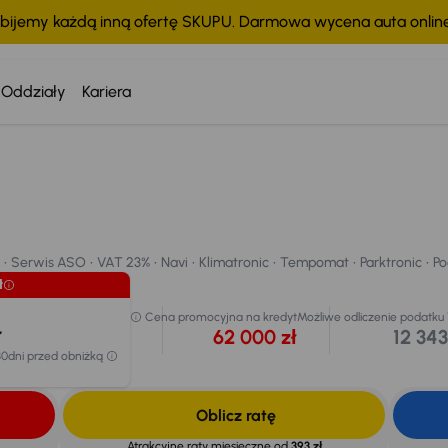
bijemy każdą inną ofertę SKUPU. Darmowa wycena auta onli
Oddziały
Kariera
Tanie
Cena 
66 
Serwis ASO
VAT 23%
Navi
Klimatronic
Tempomat
Parktronic
Po
Najniż
chodu
przed
70 000
Serwis ASO
VAT 23%
Navi
Klimatronic
Tempomat
Parktronic
Po
ł
Cena promocyjna na kredyt
Możliwe odliczenie podatku
ł
62 000 zł
12 343
30dni przed obniżką
Oblicz ratę
Atrakcyjne raty miesięczne od
393 zł