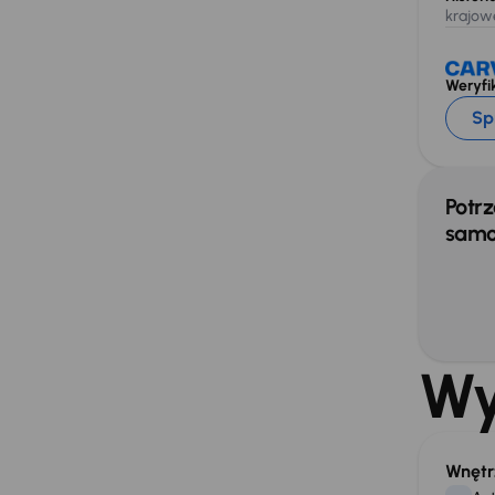
krajow
Weryfik
Sp
Potrz
samo
Wy
Wnętr