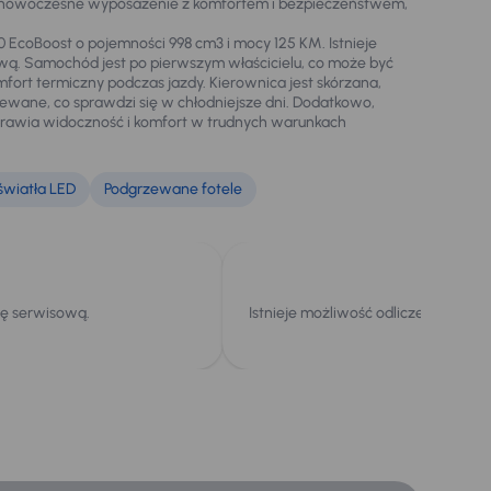
czy nowoczesne wyposażenie z komfortem i bezpieczeństwem,
0 EcoBoost o pojemności 998 cm3 i mocy 125 KM. Istnieje
ową. Samochód jest po pierwszym właścicielu, co może być
ort termiczny podczas jazdy. Kierownica jest skórzana,
ewane, co sprawdzi się w chłodniejsze dni. Dodatkowo,
prawia widoczność i komfort w trudnych warunkach
światła LED
Podgrzewane fotele
kę serwisową.
Istnieje możliwość odliczenia podat