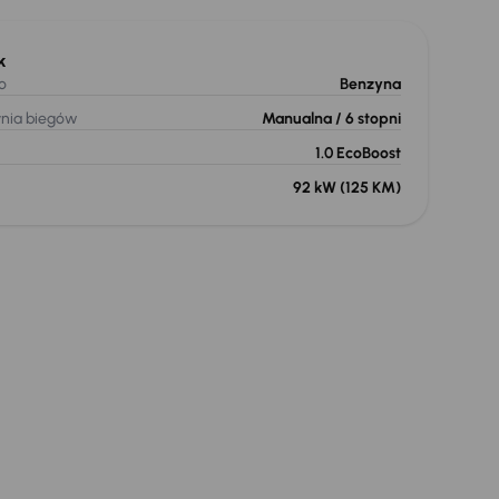
k
o
Benzyna
ynia biegów
Manualna
/ 6 stopni
1.0 EcoBoost
92 kW
(125 KM)