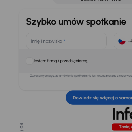
Szybko umów spotkanie
Imię i nazwisko
*
Jestem firmą / przedsiębiorcą
Zwracamy uwagę, że umówienie spotkania nie jest równoznaczne z rezerwacją
Dowiedz się więcej o samo
In
/ 04
Taniej 