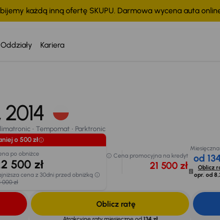
bijemy każdą inną ofertę SKUPU. Darmowa wycena auta onli
Oddziały
Kariera
Taniej o 500 zł
Cena po obniżce
Cena promo
22 500 zł
imatronic
Tempomat
Parktronic
21 
, 2014
Najniższa cena z 30dni
chodu
przed obniżką
23 000 zł
limatronic
Tempomat
Parktronic
niej o 500 zł
Miesięczna
ena po obniżce
Cena promocyjna na kredyt
od 134
2 500 zł
21 500 zł
Oblicz r
jniższa cena z 30dni przed obniżką
opr. od
8,
 000 zł
Oblicz ratę
Atrakcyjne raty miesięczne od
134 zł