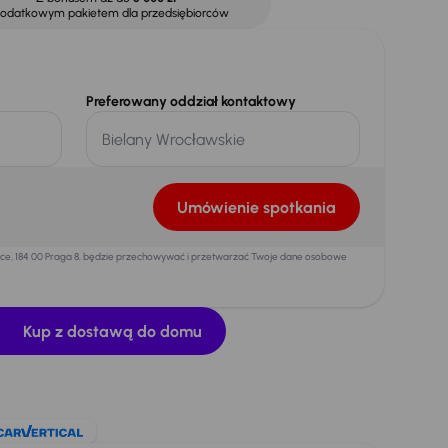
dodatkowym pakietem dla przedsiębiorców
Preferowany oddział kontaktowy
Umówienie spotkania
mice, 184 00 Praga 8, będzie przechowywać i przetwarzać Twoje dane osobowe
Kup z dostawą do domu