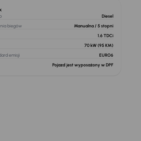
k
o
Diesel
ynia biegów
Manualna
/ 5 stopni
1.6 TDCi
70 kW
(95 KM)
ard emisji
EURO6
Pojazd jest wyposażony w DPF