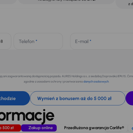
z 
Telefon
*
E-mail
*
+48
 ani zagwarantowaną dostępnością pojazdu. AURES Holdings a.s., z siedzibą Dopraváků 874/15, Či
zgodnie z zasadami ochrony i przetwarzania
danych osobowych
.
chodzie
Wymień z bonusem aż do 5 000 zł
formacje
o 500 zł
Zakup online
Przedłużona gwarancja Carlife®