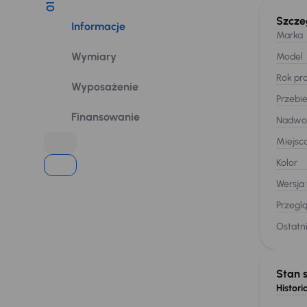
01
Szcze
Informacje
Marka
Wymiary
Model
Rok pro
Wyposażenie
Przebi
Finansowanie
Nadwo
Miejsc
Kolor
Wersja
Przegl
Ostatni
Stan 
Historia