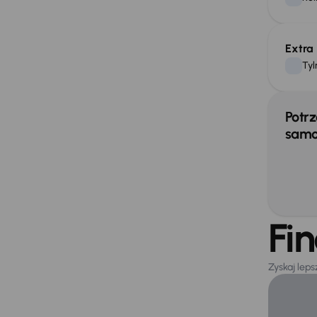
Extra
Tyl
Potrz
samo
Fi
Zyskaj lep