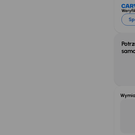
Weryfik
Sp
Potrz
samo
Wymia