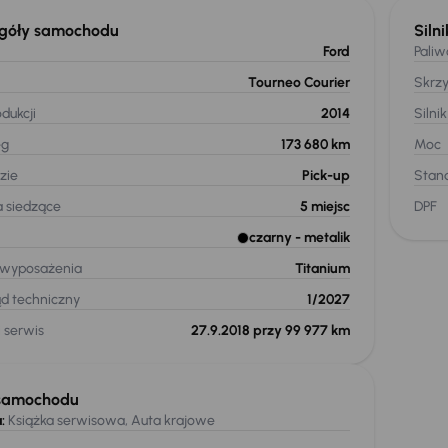
góły samochodu
Silni
Ford
Paliw
Tourneo Courier
Skrz
dukcji
2014
Silnik
eg
173 680 km
Moc
zie
Pick-up
Stand
a siedzące
5
miejsc
DPF
czarny
- metalik
 wyposażenia
Titanium
ąd techniczny
1/2027
 serwis
27.9.2018 przy 99 977 km
samochodu
:
Książka serwisowa, Auta krajowe