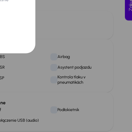
tainment
luetooth
ieczeństwo
BS
Airbag
SR
Asystent podjazdu
Kontrola tlaku v
SP
pneumatikách
lne
f
Podłokietnik
ołączenie USB (audio)