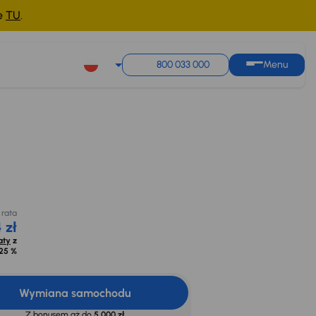
ne
TU
.
800 033 000
Menu
Miesięczna rata
cyjna na
od 134 zł
kredyt
500 zł
Oblicz raty
z
opr. od
8,25 %
 rata
 zł
aty
z
25 %
Wymiana samochodu
Z bonusem aż do
5 000 zł