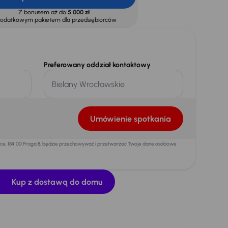
Z bonusem aż do
5 000 zł
dodatkowym pakietem dla przedsiębiorców
Preferowany oddział kontaktowy
Umówienie spotkania
mice, 184 00 Praga 8, będzie przechowywać i przetwarzać Twoje dane osobowe
Kup z dostawą do domu