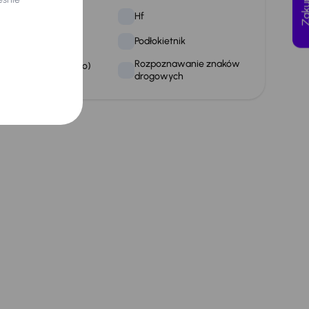
niazdo USB-C
Hf
nfotainment
Podłokietnik
Rozpoznawanie znaków
ołączenie USB (audio)
drogowych