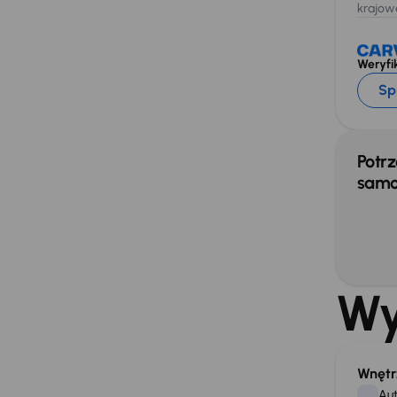
krajow
Weryfik
Sp
Potrz
samo
Wy
Wnętr
Aut