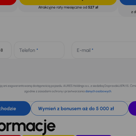
Atrakcyjne raty miesięczne od
527 zł
z 
Telefon
*
E-mail
*
+48
 ani zagwarantowaną dostępnością pojazdu. AURES Holdings a.s., z siedzibą Dopraváků 874/15, Či
zgodnie z zasadami ochrony i przetwarzania
danych osobowych
.
chodzie
Wymień z bonusem aż do 5 000 zł
formacje