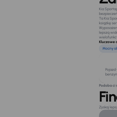
Kia Sporta
bezpieczeń
Ta Kia Spo
książkę se
Wyposażeni
lepszą wid
wielofunkcy
Kluczowe 
Mocny si
Pojazd
benzyn
Podoba ci s
Fi
Zyskaj lep