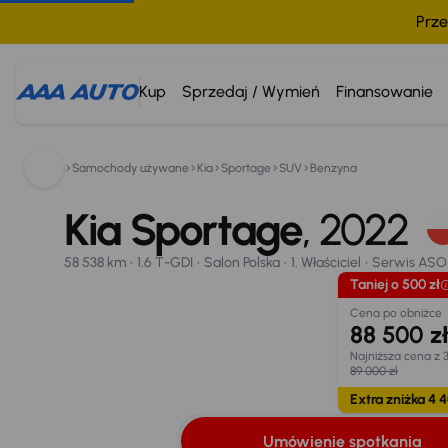
Prze
Kup
Sprzedaj / Wymień
Finansowanie
Samochody używane
Kia
Sportage
SUV
Benzyna
Kia Sportage
800 033 000
2022
58 538 km
Kia Sportage
1.6 T-GDI
Salon Polska
1. Właściciel
, 2022
Serwis ASO
Taniej o 500 zł
Umówienie spotkania
Oblicz ratę
Wymiana samo
58 538 km
1.6 T-GDI
Salon Polska
1. Właściciel
Serwis ASO
Opr. od
Taniej o 500 zł
8,25 %
26
Cena po obniżce
88 500 z
Najniższa cena z 
89 000 zł
Extra zniżka 4 4
Umówienie spotkania