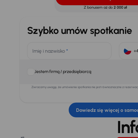
Z bonusem aż do
2 000 zł
Szybko umów spotkanie
Imię i nazwisko
*
Jestem firmą / przedsiębiorcą
Zwracamy uwagę, że umówienie spotkania nie jest równoznaczne z rezerwacją
Dowiedz się więcej o samo
In