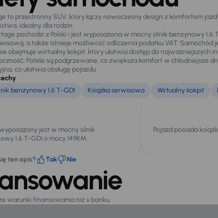
ge to przestronny SUV, który łączy nowoczesny design z komfortem ja
stwa, idealny dla rodzin.
rtage pochodzi z Polski i jest wyposażona w mocny silnik benzynowy 1.6 
rwisową, a także istnieje możliwość odliczenia podatku VAT. Samochód j
e obejmuje wirtualny kokpit, który ułatwia dostęp do najważniejszych in
oczność. Fotele są podgrzewane, co zwiększa komfort w chłodniejsze dni.
jna, co ułatwia obsługę pojazdu.
cechy
lnik benzynowy 1.6 T-GDI
Książka serwisowa
Wirtualny kokpit
 wyposażony jest w mocny silnik
Pojazd posiada książ
owy 1.6 T-GDI o mocy 149KM.
ię ten opis?
Tak
Nie
nansowanie
sze warunki finansowania niż v banku.