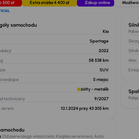
o 500 zł
Extra zniżka 4 400 zł
Zakup online
Możliwoś
góły samochodu
Silni
Kia
Paliw
Sportage
Skrz
dukcji
2022
Silnik
eg
58 538 km
Moc
zie
SUV
Emis
a siedzące
5
miejsc
żółty
- metalik
Spal
Połą
ąd techniczny
9/2027
 serwis
10.1.2024 przy 43 305 km
samochodu
:
Od pierwszego właściciela, Książka serwisowa, Auta