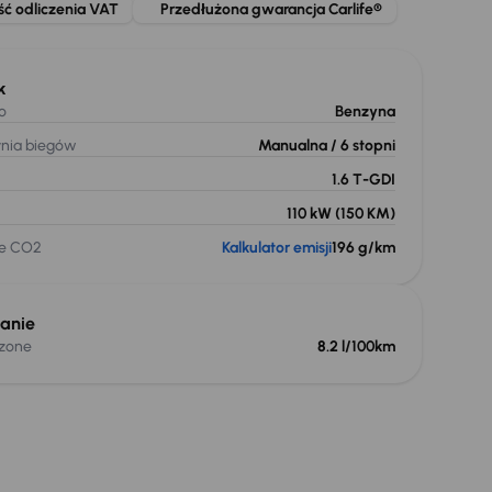
ć odliczenia VAT
Przedłużona gwarancja Carlife®
k
o
Benzyna
ynia biegów
Manualna
/ 6 stopni
1.6 T-GDI
110 kW
(150 KM)
je CO2
Kalkulator emisji
196 g/km
anie
czone
8.2 l/100km