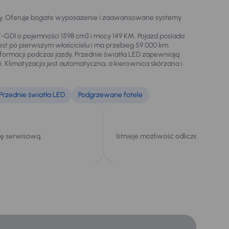
zdy. Oferuje bogate wyposażenie i zaawansowane systemy
T-GDI o pojemności 1598 cm3 i mocy 149 KM. Pojazd posiada
est po pierwszym właścicielu i ma przebieg 59 000 km.
formacji podczas jazdy. Przednie światła LED zapewniają
 Klimatyzacja jest automatyczna, a kierownica skórzana i
Przednie światła LED
Podgrzewane fotele
kę serwisową.
Istnieje możliwość odliczenia podat