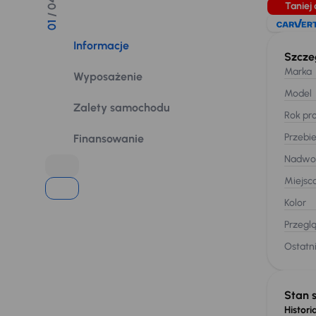
/ 04
Taniej 
01
Informacje
Szcze
Marka
Wyposażenie
Model
Zalety samochodu
Rok pro
Przebi
Finansowanie
Nadwo
Miejsc
Kolor
Przegl
Ostatni
Stan 
Historia