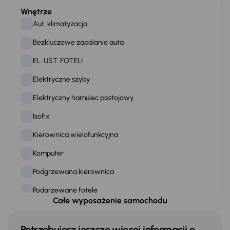
Wnętrze
Aut. klimatyzacja
Bezkluczowe zapalanie auta
EL. UST. FOTELI
Elektryczne szyby
Elektryczny hamulec postojowy
Isofix
Kierownica wielofunkcyjna
Komputer
Podgrzewana kierownica
Podgrzewane fotele
Całe wyposażenie samochodu
Podgrzewanie tylnych siedzen
Przciemniane szyby
Potrzebujesz jeszcze więcej informacji o