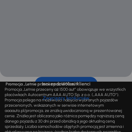
Inni zadowoleni klienci
Promocja „Letnie przeceny aż 1500 aut”
Promocja „Letnie przeceny aż 1500 aut” obowiązuje we wszystkich
placówkach Autocentrum AAA AUTO Sp. z o.o. („AAA AUTO”).
Zwycięzcy konkursów
Promocja polega na możliwości nabycia wybranych pojazdów
przecenionych, wskazanych w serwisie internetowym
aaaauto.pl/promocja, ze zniżką uwidocznioną w prezentowanej
cenie. Zniżka jest obliczana jako różnica pomiędzy najniższą ceną
danego pojazdu z 30 dni przed obniżką a jego aktualną ceną
sprzedaży. Liczba samochodów objętych promocją jest zmienna i
aktualizowana na bieżąco; średnia liczba dostępnych pojazdów