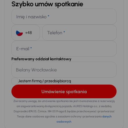
Szybko umów spotkanie
Imię i nazwisko
*
Telefon
*
+48
E-mail
*
Preferowany oddział kontaktowy
Jestem firmą / przedsiębiorcą
Umówienie spotkania
Zwracamy uwagę, że umówienie spotkania nie jest równoznaczne z rezerwacją
ani zagwarantowaną dostępnością pojazdu. AURES Holdings a.s., z siedzibą
Dopraváků 874/15, Čimice, 184 00 Praga 8, będzie przechowywać i przetwarzać
Twoje dane osobowe zgodnie z zasadami ochrony i przetwarzania
danych
osobowych
.