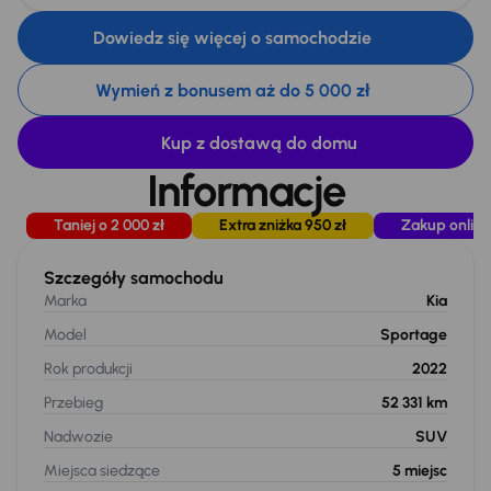
Dowiedz się więcej o samochodzie
Wymień z bonusem aż do 5 000 zł
Kup z dostawą do domu
Informacje
Taniej o 2 000 zł
Extra zniżka 950 zł
Zakup online
Szczegóły samochodu
Marka
Kia
Model
Sportage
Rok produkcji
2022
Przebieg
52 331 km
Nadwozie
SUV
Miejsca siedzące
5
miejsc