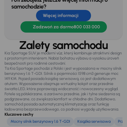
samochodzie?
Skórzana kierownica
Więcej informacji
Stereo
Zadzwoń za darmo
800 033 000
Stop Start systém
Tempomat
Zalety samochodu
WSP. KIEROWNICY
Kia Sportage SUV je moderní vůz, který kombinuje atraktivní design
s prostorným interiérem. Nabízí bohatou výbavu a vysokou úroveň
Zamek centralny
bezpečnosti pro rodinné cestování.
Ta Kia Sportage pochodzi z Polski i jest wyposażona w mocny silnik
benzynowy 1.6 T-GDI. Silnik o pojemności 1598 cm3 generuje moc
149 KM. Pojazd posiada książkę serwisową, co jest dodatkowym
Na zewnątrz
atutem. Wyposażenie obejmuje wirtualny kokpit oraz przednie
Bezkluczowe otwieranie auta
światła LED, które poprawiają widoczność i nowoczesny wygląd.
Fotele są półskórzane, a zarówno przednie, jak i tylne siedzenia są
Czujniki parkowania prz. i tył
podgrzewane, co zwiększa komfort w chłodne dni. Dodatkowo,
samochód posiada automatyczną klimatyzację oraz funkcję
El. otwierany bagażnik
ładowania bezprzewodowego, co podnosi wygodę użytkowania.
Kluczowe cechy
Elektr. składane lusterka
Mocny silnik benzynowy 1.6 T-GDI
Książka serwisowa
Prze