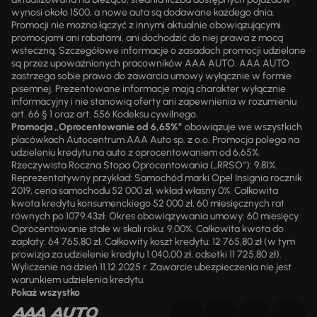
wynosi około 1500, a nowe auta są dodawane każdego dnia.
Promocji nie można łączyć z innymi aktualnie obowiązującymi
promocjami ani rabatami, ani dochodzić do niej prawa z mocą
wsteczną. Szczegółowe informacje o zasadach promocji udzielane
są przez upoważnionych pracowników AAA AUTO. AAA AUTO
zastrzega sobie prawo do zawarcia umowy wyłącznie w formie
pisemnej. Prezentowane informacje mają charakter wyłącznie
informacyjny i nie stanowią oferty ani zapewnienia w rozumieniu
art. 66 § 1 oraz art. 556 Kodeksu cywilnego.
Promocja „Oprocentowanie od 6,65%”
obowiązuje we wszystkich
placówkach Autocentrum AAA Auto sp. z o.o. Promocja polega na
udzieleniu kredytu na auto z oprocentowaniem od 6,65%.
Rzeczywista Roczna Stopa Oprocentowania („RRSO“): 9,81%.
Reprezentatywny przykład: Samochód marki Opel Insignia rocznik
2019, cena samochodu 52 000 zł, wkład własny 0%. Całkowita
kwota kredytu konsumenckiego 52 000 zł, 60 miesięcznych rat
równych po 1079,43zł. Okres obowiązywania umowy: 60 miesięcy.
Oprocentowanie stałe w skali roku: 9,00%. Całkowita kwota do
zapłaty: 64 765,80 zł. Całkowity koszt kredytu: 12 765,80 zł (w tym
prowizja za udzielenie kredytu 1 040,00 zł, odsetki 11 725,80 zł).
Wyliczenie na dzień 11.12.2025 r. Zawarcie ubezpieczenia nie jest
warunkiem udzielenia kredytu.
Pokaż wszystko