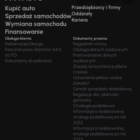
Kupić auto
Przedsiębiorcy i firmy
Oddziały
Sprzedaż samochodów
Kariera
Wymiana samochodu
Finansowanie
Obsługa klienta
Dokumenty prawne
Reklamacje/Skarga
Regulamin strony
Rzecznik praw klientów AAA
Obsługa danych osobowych
AUTO
Przetwarzanie danych
Dokumenty do pobrania
osobowych
Zasady korzystania z plików
cookies
Ustawienia plików cookie
DataAct
Cennik sprzedaży dodatkowej
Regulacje dot. płatności
gotówką
Strategia podatkowa
Informacja o realizowanej
strategii podatkowej za rok
2022
Informacja o realizowanej
strategii podatkowej za rok
2023