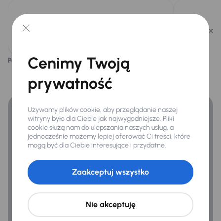
Oryginalne Alufelgi
Przednie światła LED
Pojazd wyposażony jest w efektywny silnik
Pojazd posi
Relingi dachowe
benzynowy 1.6 T-GDI o mocy 149KM.
Światła przeciwmgielne
Cenimy Twoją
Podoba ci się ten opis?
Tak
Nie
Finansowanie
prywatność
Extra
Zyskaj lepsze warunki finansowania niż v banku.
Czujnik deszczu
Używamy plików cookie, aby przeglądanie naszej
witryny było dla Ciebie jak najwygodniejsze. Pliki
Kamera cofania
cookie służą nam do ulepszania naszych usług, a
jednocześnie możemy lepiej oferować Ci treści, które
Karta SD do nawigacji
mogą być dla Ciebie interesujące i przydatne.
Zaakceptuj wszystko
Infotainment
Android Auto
Apple CarPlay
Nie akceptuję
Bluetooth