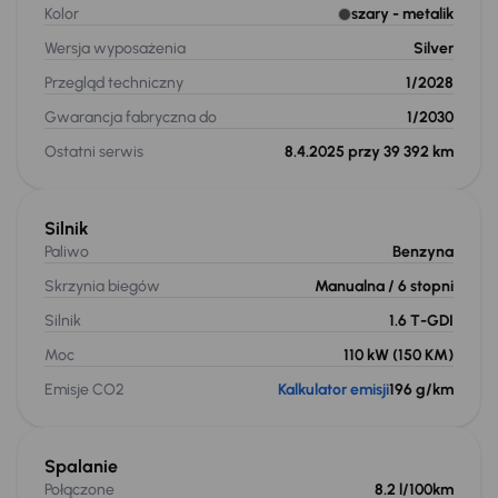
Kolor
szary
- metalik
Wersja wyposażenia
Silver
Przegląd techniczny
1/2028
Gwarancja fabryczna do
1/2030
Ostatni serwis
8.4.2025 przy 39 392 km
Silnik
Paliwo
Benzyna
Skrzynia biegów
Manualna
/ 6 stopni
Silnik
1.6 T-GDI
Moc
110 kW
(150 KM)
Emisje CO2
Kalkulator emisji
196 g/km
Spalanie
Połączone
8.2 l/100km