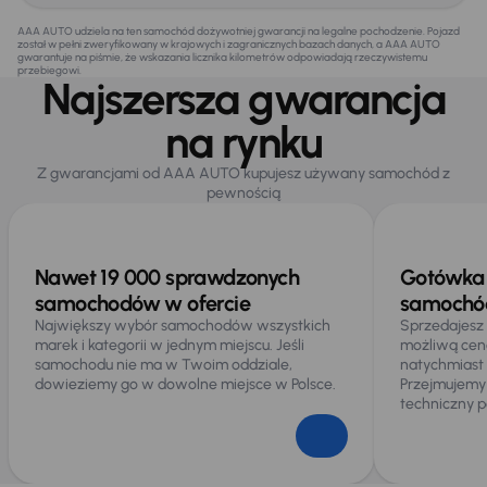
AAA AUTO udziela na ten samochód dożywotniej gwarancji na legalne pochodzenie. Pojazd
został w pełni zweryfikowany w krajowych i zagranicznych bazach danych, a AAA AUTO
gwarantuje na piśmie, że wskazania licznika kilometrów odpowiadają rzeczywistemu
przebiegowi.
Najszersza gwarancja
na rynku
Z gwarancjami od AAA AUTO kupujesz używany samochód z
pewnością
Nawet 19 000 sprawdzonych
Gotówka 
samochodów w ofercie
samochód
Największy wybór samochodów wszystkich
Sprzedajesz
marek i kategorii w jednym miejscu. Jeśli
możliwą cen
samochodu nie ma w Twoim oddziale,
natychmiast
dowieziemy go w dowolne miejsce w Polsce.
Przejmujemy
techniczny p