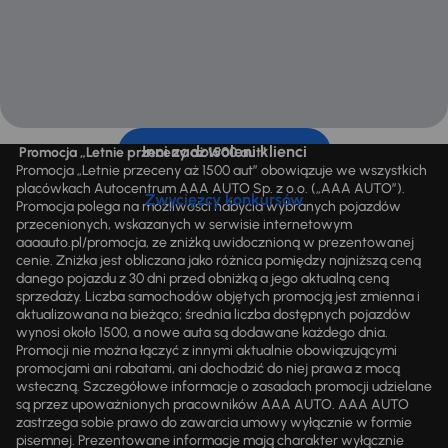
Inni zadowoleni klienci
Promocja „Letnie przeceny aż 1500 aut”
Promocja „Letnie przeceny aż 1500 aut” obowiązuje we wszystkich
placówkach Autocentrum AAA AUTO Sp. z o.o. („AAA AUTO”).
Zwycięzcy konkursów
Promocja polega na możliwości nabycia wybranych pojazdów
przecenionych, wskazanych w serwisie internetowym
aaaauto.pl/promocja, ze zniżką uwidocznioną w prezentowanej
cenie. Zniżka jest obliczana jako różnica pomiędzy najniższą ceną
danego pojazdu z 30 dni przed obniżką a jego aktualną ceną
sprzedaży. Liczba samochodów objętych promocją jest zmienna i
aktualizowana na bieżąco; średnia liczba dostępnych pojazdów
wynosi około 1500, a nowe auta są dodawane każdego dnia.
Promocji nie można łączyć z innymi aktualnie obowiązującymi
promocjami ani rabatami, ani dochodzić do niej prawa z mocą
wsteczną. Szczegółowe informacje o zasadach promocji udzielane
są przez upoważnionych pracowników AAA AUTO. AAA AUTO
zastrzega sobie prawo do zawarcia umowy wyłącznie w formie
pisemnej. Prezentowane informacje mają charakter wyłącznie