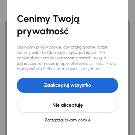
Finansowanie
Zyskaj lepsze warunki finansowania niż v banku.
Cenimy Twoją
Extra
Czujnik deszczu
prywatność
Hak
Używamy plików cookie, aby przeglądanie naszej
Kamera cofania
witryny było dla Ciebie jak najwygodniejsze. Pliki
cookie służą nam do ulepszania naszych usług, a
jednocześnie możemy lepiej oferować Ci treści, które
mogą być dla Ciebie interesujące i przydatne.
Infotainment
Bluetooth
Zaakceptuj wszystko
Nawigacja
System sterowania głosem
Nie akceptuję
Travel Assist
Zarządzaj plikami cookie
Bezpieczeństwo