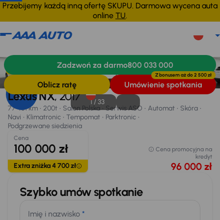
Przebijemy każdą inną ofertę SKUPU. Darmowa wycena auta
online
TU
.
Lexus NX
2017
77 461 km
Zadzwoń za darmo
800 033 000
Informacje
Wyposażenie
Zalety samochodu
Finansowanie
Extra zniżka 4 700 zł
Z bonusem aż do
2 500 zł
Oblicz ratę
Umówienie spotkania
Opr. od
Lexus NX
, 2017
8,25 %
1 /
33
77 461 km
200t
Salon Polska
Serwis ASO
Automat
Skóra
Navi
Klimatronic
Tempomat
Parktronic
Podgrzewane siedzienia
Cena
100 000 zł
Cena promocyjna na
kredyt
96 000 zł
Extra zniżka 4 700 zł
Szybko umów spotkanie
Imię i nazwisko
*