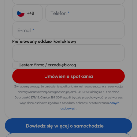
Telefon
*
+48
E-mail
*
Preferowany oddział kontaktowy
Jestem firmą / przedsiębiorcą
Umówienie spotkania
Zwracamy uwagę, że umówienie spotkania nie jest równoznaczne z rezerwacją
ani zagwarantowaną dostępnością pojazdu. AURES Holdings a.s., z siedzibą
Dopraváků 874/15, Čimice, 184 00 Praga 8, będzie przechowywać i przetwarzać
Twoje dane osobowe zgodnie z zasadami ochrony i przetwarzania
danych
osobowych
.
Dowiedz się więcej o samochodzie