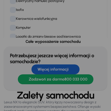
Elektryczny hamulec postojowy
Isofix
Kierownica wielofunkcyjna
Komputer
Lopatki do zmiany biegow pod kierownica
Całe wyposażenie samochodu
Podgrzewane fotele
Przciemniane szyby
Potrzebujesz jeszcze więcej informacji o
samochodzie?
Skórzana kierownica
Więcej informacji
Skorzane siedzenia
Zadzwoń za darmo
800 033 000
Stereo
Stop Start systém
Zalety samochodu
WSP. KIEROWNICY
Lexus NX to elegancki SUV, który łączy nowoczesny design z
zaawansowanymi systemami bezpieczeństwa. Oferuje wysoki
Zamek centralny