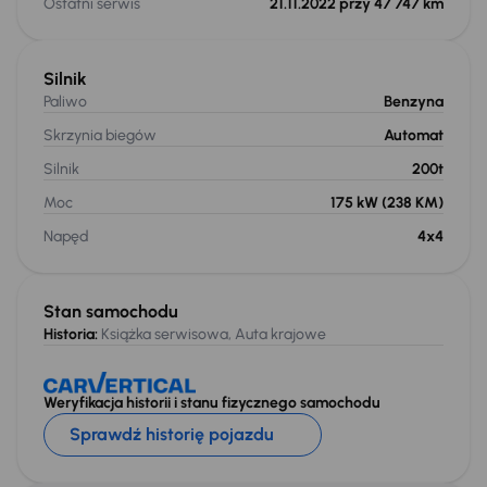
Ostatni serwis
21.11.2022 przy 47 747 km
Silnik
Paliwo
Benzyna
Skrzynia biegów
Automat
Silnik
200t
Moc
175 kW
(238 KM)
Napęd
4x4
Stan samochodu
Historia:
Książka serwisowa, Auta krajowe
Weryfikacja historii i stanu fizycznego samochodu
Sprawdź historię pojazdu