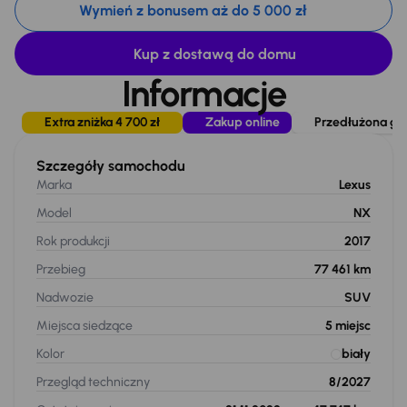
Wymień z bonusem aż do 5 000 zł
Kup z dostawą do domu
Informacje
Extra zniżka 4 700 zł
Zakup online
Przedłużona gwa
Szczegóły samochodu
Marka
Lexus
Model
NX
Rok produkcji
2017
Przebieg
77 461 km
Nadwozie
SUV
Miejsca siedzące
5
miejsc
Kolor
biały
Przegląd techniczny
8/2027