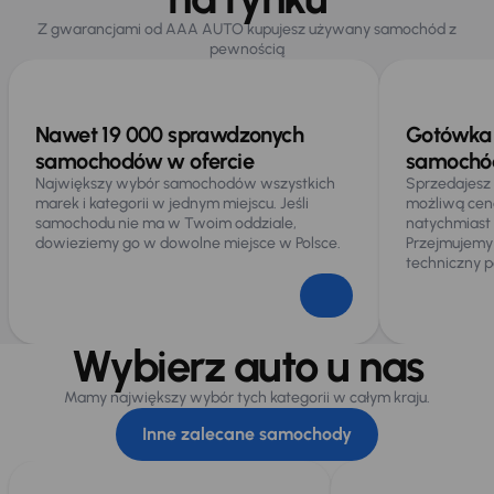
Z gwarancjami od AAA AUTO kupujesz używany samochód z
pewnością
Nawet 19 000 sprawdzonych
Gotówka 
samochodów w ofercie
samochód
Największy wybór samochodów wszystkich
Sprzedajesz
marek i kategorii w jednym miejscu. Jeśli
możliwą cen
samochodu nie ma w Twoim oddziale,
natychmiast
dowieziemy go w dowolne miejsce w Polsce.
Przejmujemy
techniczny p
Wybierz auto u nas
Mamy największy wybór tych kategorii w całym kraju.
Inne zalecane samochody