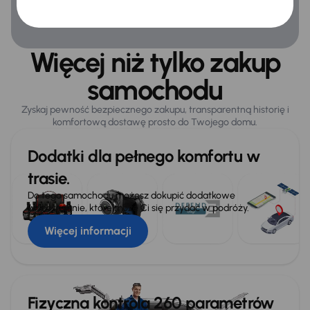
ABS
Airbag
Więcej niż tylko zakup
Alarm
samochodu
ASR
Zyskaj pewność bezpiecznego zakupu, transparentną historię i
Asystent podjazdu
komfortową dostawę prosto do Twojego domu.
Automatyczne zatrzymanie przed przeszkoda
Dodatki dla pełnego komfortu w
ESP
trasie.
Kontrola tlaku v pneumatikách
Do tego samochodu możesz dokupić dodatkowe
wyposażenie, które może Ci się przydać w podróży.
Wybór trybu jazdy
Więcej informacji
Ogólne
Hf
Fizyczna kontrola 260 parametrów
Infotainment