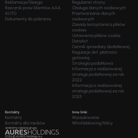
Reklamacje/Skarga
Regulamin strony
Rzecznik praw klientów AAA
Obsługa danych osobowych
AUTO
Przetwarzanie danych
Dokumenty do pobrania
osobowych
Zasady korzystania z plików
cookies
Ustawienia plików cookie
DataAct
Cennik sprzedaży dodatkowej
Regulacje dot. płatności
gotówką
Strategia podatkowa
Informacja o realizowanej
strategii podatkowej za rok
2022
Informacja o realizowanej
strategii podatkowej za rok
2023
Kontakty
Inne linki
Kontakty
Wyszukiwanie
Kontakty dla mediów
Whistleblowing Policy
Jesteśmy częścią grupy
2026 © AURES Holdings a.s.