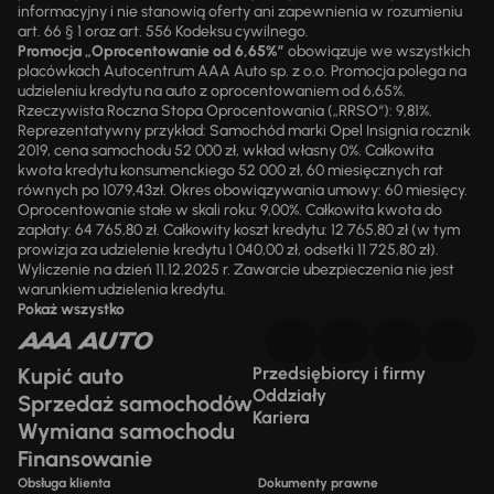
informacyjny i nie stanowią oferty ani zapewnienia w rozumieniu
art. 66 § 1 oraz art. 556 Kodeksu cywilnego.
Promocja „Oprocentowanie od 6,65%”
obowiązuje we wszystkich
placówkach Autocentrum AAA Auto sp. z o.o. Promocja polega na
udzieleniu kredytu na auto z oprocentowaniem od 6,65%.
Rzeczywista Roczna Stopa Oprocentowania („RRSO“): 9,81%.
Reprezentatywny przykład: Samochód marki Opel Insignia rocznik
2019, cena samochodu 52 000 zł, wkład własny 0%. Całkowita
kwota kredytu konsumenckiego 52 000 zł, 60 miesięcznych rat
równych po 1079,43zł. Okres obowiązywania umowy: 60 miesięcy.
Oprocentowanie stałe w skali roku: 9,00%. Całkowita kwota do
zapłaty: 64 765,80 zł. Całkowity koszt kredytu: 12 765,80 zł (w tym
prowizja za udzielenie kredytu 1 040,00 zł, odsetki 11 725,80 zł).
Wyliczenie na dzień 11.12.2025 r. Zawarcie ubezpieczenia nie jest
warunkiem udzielenia kredytu.
Pokaż wszystko
Kupić auto
Przedsiębiorcy i firmy
Oddziały
Sprzedaż samochodów
Kariera
Wymiana samochodu
Finansowanie
Obsługa klienta
Dokumenty prawne