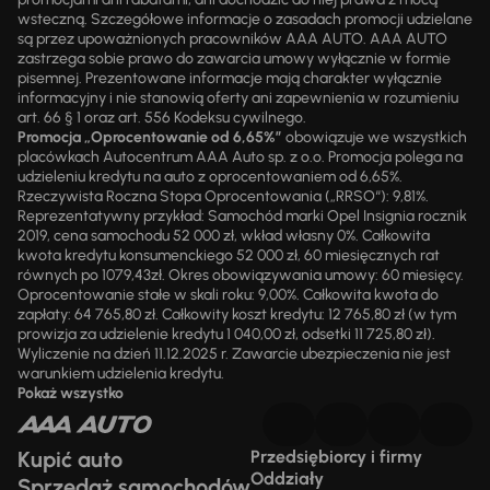
wsteczną. Szczegółowe informacje o zasadach promocji udzielane
są przez upoważnionych pracowników AAA AUTO. AAA AUTO
zastrzega sobie prawo do zawarcia umowy wyłącznie w formie
pisemnej. Prezentowane informacje mają charakter wyłącznie
informacyjny i nie stanowią oferty ani zapewnienia w rozumieniu
art. 66 § 1 oraz art. 556 Kodeksu cywilnego.
Promocja „Oprocentowanie od 6,65%”
obowiązuje we wszystkich
placówkach Autocentrum AAA Auto sp. z o.o. Promocja polega na
udzieleniu kredytu na auto z oprocentowaniem od 6,65%.
Rzeczywista Roczna Stopa Oprocentowania („RRSO“): 9,81%.
Reprezentatywny przykład: Samochód marki Opel Insignia rocznik
2019, cena samochodu 52 000 zł, wkład własny 0%. Całkowita
kwota kredytu konsumenckiego 52 000 zł, 60 miesięcznych rat
równych po 1079,43zł. Okres obowiązywania umowy: 60 miesięcy.
Oprocentowanie stałe w skali roku: 9,00%. Całkowita kwota do
zapłaty: 64 765,80 zł. Całkowity koszt kredytu: 12 765,80 zł (w tym
prowizja za udzielenie kredytu 1 040,00 zł, odsetki 11 725,80 zł).
Wyliczenie na dzień 11.12.2025 r. Zawarcie ubezpieczenia nie jest
warunkiem udzielenia kredytu.
Pokaż wszystko
Kupić auto
Przedsiębiorcy i firmy
Oddziały
Sprzedaż samochodów