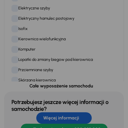
Elektryczne szyby
Elektryczny hamulec postojowy
Isofix
Kierownica wielofunkcyjna
Komputer
Lopatki do zmiany biegow pod kierownica
Przciemniane szyby
Skórzana kierownica
Całe wyposażenie samochodu
Stereo
Stop Start systém
Potrzebujesz jeszcze więcej informacji o
samochodzie?
Tempomat
Więcej informacji
WSP. KIEROWNICY