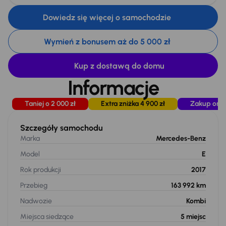
Dowiedz się więcej o samochodzie
Wymień z bonusem aż do 5 000 zł
Kup z dostawą do domu
Informacje
Taniej o 2 000 zł
Extra zniżka 4 900 zł
Zakup onli
Szczegóły samochodu
Marka
Mercedes-Benz
Model
E
Rok produkcji
2017
Przebieg
163 992 km
Nadwozie
Kombi
Miejsca siedzące
5
miejsc