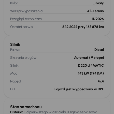
Kolor
biały
Wersja wyposażenia
All-Terrain
Przegląd techniczny
11/2026
Ostatni serwis
6.12.2024 przy 163 878 km
Silnik
Paliwo
Diesel
Skrzynia biegów
Automat
/ 9 stopni
Silnik
E 220 d 4MATIC
Moc
143 kW
(194 KM)
Napęd
4x4
DPF
Pojazd jest wyposażony w DPF
Stan samochodu
Historia:
Od pierwszego właściciela, Książka serwisowa