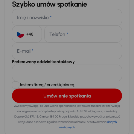
Szybko umów spotkanie
Imię i nazwisko
*
Telefon
*
+48
E-mail
*
Preferowany oddział kontaktowy
Jestem firmą / przedsiębiorcą
Umówienie spotkania
Zwracamy uwagę, że umówienie spotkania nie jest równoznaczne z rezerwacją
ani zagwarantowaną dostępnością pojazdu. AURES Holdings a.s., z siedzibą
Dopraváků 874/15, Čimice, 184 00 Praga 8, będzie przechowywać i przetwarzać
Twoje dane osobowe zgodnie z zasadami ochrony i przetwarzania
danych
osobowych
.