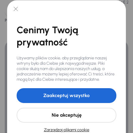
diesla E 2
Tylne swiatla LED
Podoba ci się ten opis?
Tak
Nie
Finansowanie
Cenimy Twoją
Extra
Adaptacyjne reflektory
Zyskaj lepsze warunki finansowania niż v banku.
prywatność
Automatyczne parkowanie
Czujnik deszczu
Używamy plików cookie, aby przeglądanie naszej
witryny było dla Ciebie jak najwygodniejsze. Pliki
Kamera cofania
cookie służą nam do ulepszania naszych usług, a
jednocześnie możemy lepiej oferować Ci treści, które
Kompresor -zestaw naprawczy
mogą być dla Ciebie interesujące i przydatne.
Regulacja wysokości podwozia
Zaakceptuj wszystko
Regulowanie zawieszenia
Zawieszenie pneumatyczne
Nie akceptuję
Zarządzaj plikami cookie
Infotainment