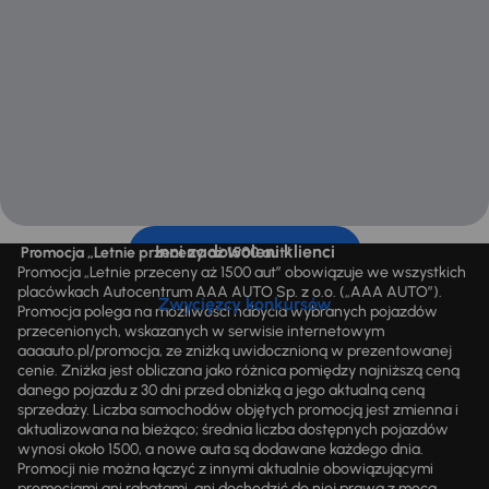
Inni zadowoleni klienci
Promocja „Letnie przeceny aż 1500 aut”
Promocja „Letnie przeceny aż 1500 aut” obowiązuje we wszystkich
placówkach Autocentrum AAA AUTO Sp. z o.o. („AAA AUTO”).
Zwycięzcy konkursów
Promocja polega na możliwości nabycia wybranych pojazdów
przecenionych, wskazanych w serwisie internetowym
aaaauto.pl/promocja, ze zniżką uwidocznioną w prezentowanej
cenie. Zniżka jest obliczana jako różnica pomiędzy najniższą ceną
danego pojazdu z 30 dni przed obniżką a jego aktualną ceną
sprzedaży. Liczba samochodów objętych promocją jest zmienna i
aktualizowana na bieżąco; średnia liczba dostępnych pojazdów
wynosi około 1500, a nowe auta są dodawane każdego dnia.
Promocji nie można łączyć z innymi aktualnie obowiązującymi
promocjami ani rabatami, ani dochodzić do niej prawa z mocą