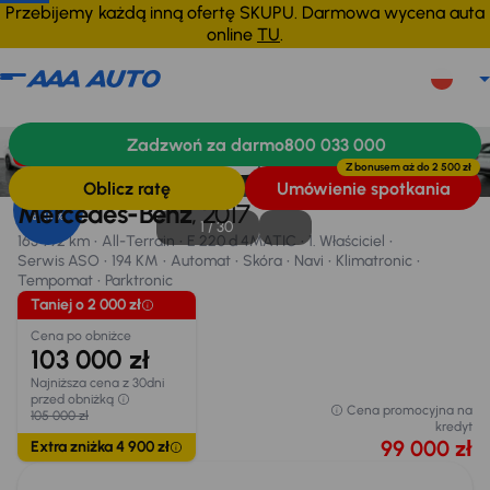
Przebijemy każdą inną ofertę SKUPU. Darmowa wycena auta
online
TU
.
Mercedes-Benz E
2017
163 992 km
Zadzwoń za darmo
800 033 000
Informacje
Wyposażenie
Zalety samochodu
Finansowanie
Taniej o 2 000 zł
Z bonusem aż do
2 500 zł
Oblicz ratę
Umówienie spotkania
Opr. od
Mercedes-Benz
, 2017
8,25 %
1 /
30
163 992 km
All-Terrain
E 220 d 4MATIC
1. Właściciel
Serwis ASO
194 KM
Automat
Skóra
Navi
Klimatronic
Tempomat
Parktronic
Taniej o 2 000 zł
Cena po obniżce
103 000 zł
Najniższa cena z 30dni
przed obniżką
Cena promocyjna na
105 000 zł
kredyt
99 000 zł
Extra zniżka 4 900 zł