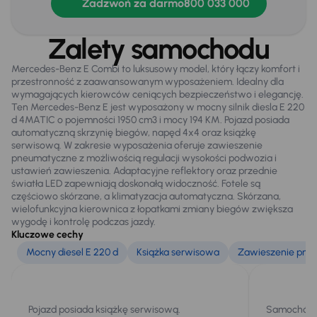
Zadzwoń za darmo
800 033 000
Zamek centralny
Zalety samochodu
Na zewnątrz
Mercedes-Benz E Combi to luksusowy model, który łączy komfort i
Automatyczne swiatla dzienne
przestronność z zaawansowanym wyposażeniem. Idealny dla
wymagających kierowców ceniących bezpieczeństwo i elegancję.
Bezkluczowe otwieranie auta
Ten Mercedes-Benz E jest wyposażony w mocny silnik diesla E 220
d 4MATIC o pojemności 1950 cm3 i mocy 194 KM. Pojazd posiada
Czujniki parkowania prz. i tył
automatyczną skrzynię biegów, napęd 4x4 oraz książkę
serwisową. W zakresie wyposażenia oferuje zawieszenie
Dzienne swiatla LED
pneumatyczne z możliwością regulacji wysokości podwozia i
ustawień zawieszenia. Adaptacyjne reflektory oraz przednie
El. otwierany bagażnik
światła LED zapewniają doskonałą widoczność. Fotele są
częściowo skórzane, a klimatyzacja automatyczna. Skórzana,
Elektr. składane lusterka
wielofunkcyjna kierownica z łopatkami zmiany biegów zwiększa
wygodę i kontrolę podczas jazdy.
Elektryczne lusterka
Kluczowe cechy
Mocny diesel E 220 d
Książka serwisowa
Zawieszenie pne
Oryginalne Alufelgi
Przednie światła LED
Relingi dachowe
Pojazd posiada książkę serwisową.
Samochód w