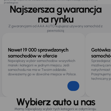
przebiegowi.
Najszersza gwarancja
na rynku
Z gwarancjami od AAA AUTO kupujesz używany samochód z
pewnością
Nawet 19 000 sprawdzonych
Gotówka 
samochodów w ofercie
samochód
Największy wybór samochodów wszystkich
Sprzedajesz
marek i kategorii w jednym miejscu. Jeśli
możliwą cen
samochodu nie ma w Twoim oddziale,
natychmiast
dowieziemy go w dowolne miejsce w Polsce.
Przejmujemy
techniczny p
Wybierz auto u nas
Mamy największy wybór tych kategorii w całym kraju.