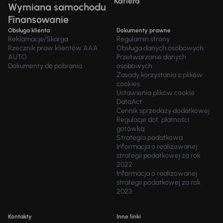
Kariera
Wymiana samochodu
Finansowanie
Obsługa klienta
Dokumenty prawne
Reklamacje/Skarga
Regulamin strony
Rzecznik praw klientów AAA
Obsługa danych osobowych
AUTO
Przetwarzanie danych
Dokumenty do pobrania
osobowych
Zasady korzystania z plików
cookies
Ustawienia plików cookie
DataAct
Cennik sprzedaży dodatkowej
Regulacje dot. płatności
gotówką
Strategia podatkowa
Informacja o realizowanej
strategii podatkowej za rok
2022
Informacja o realizowanej
strategii podatkowej za rok
2023
Kontakty
Inne linki