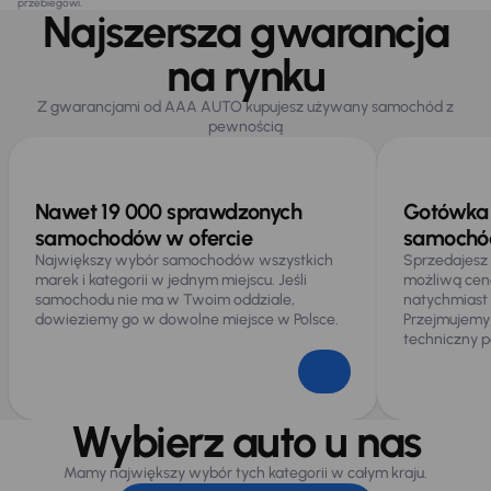
przebiegowi.
Najszersza gwarancja
na rynku
Z gwarancjami od AAA AUTO kupujesz używany samochód z
pewnością
Nawet 19 000 sprawdzonych
Gotówka 
samochodów w ofercie
samochód
Największy wybór samochodów wszystkich
Sprzedajesz
marek i kategorii w jednym miejscu. Jeśli
możliwą cen
samochodu nie ma w Twoim oddziale,
natychmiast
dowieziemy go w dowolne miejsce w Polsce.
Przejmujemy
techniczny p
Wybierz auto u nas
Mamy największy wybór tych kategorii w całym kraju.