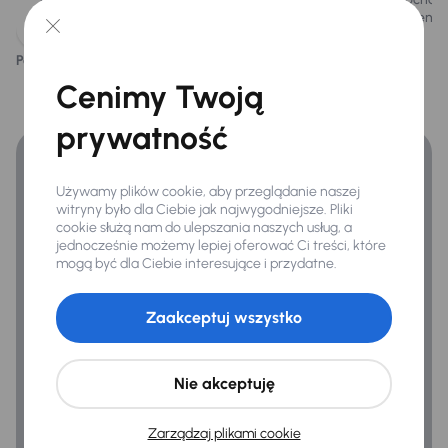
silnik benz
ASR
Podoba ci się ten opis?
Tak
Nie
ESP
Finansowanie
Cenimy Twoją
Kontrola tlaku v pneumatikách
Zyskaj lepsze warunki finansowania niż v banku.
prywatność
Ogólne
Używamy plików cookie, aby przeglądanie naszej
Hf
witryny było dla Ciebie jak najwygodniejsze. Pliki
cookie służą nam do ulepszania naszych usług, a
jednocześnie możemy lepiej oferować Ci treści, które
mogą być dla Ciebie interesujące i przydatne.
Zaakceptuj wszystko
Nie akceptuję
Zarządzaj plikami cookie