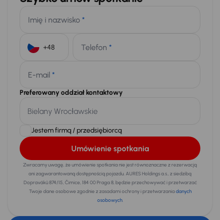
Imię i nazwisko
*
Telefon
*
+48
E-mail
*
Preferowany oddział kontaktowy
Jestem firmą / przedsiębiorcą
Umówienie spotkania
Zwracamy uwagę, że umówienie spotkania nie jest równoznaczne z rezerwacją
ani zagwarantowaną dostępnością pojazdu. AURES Holdings a.s., z siedzibą
Dopraváků 874/15, Čimice, 184 00 Praga 8, będzie przechowywać i przetwarzać
Twoje dane osobowe zgodnie z zasadami ochrony i przetwarzania
danych
osobowych
.