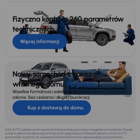
Fizyczna kontrola 260 parametrów
technicznych
Więcej informacji
Nowy samochód z zacisza
własnego domu.
Po prostu.
Wszelkie formalności załatwisz bez konieczności wizyty w
salonie. Bez czekania i długiej biurokracji.
Kup z dostawą do domu
AAA AUTO udziela na ten samochód dożywotniej gwarancji na legalne pochodzenie. Pojazd
został w pełni zweryfikowany w krajowych i zagranicznych bazach danych, a AAA AUTO
gwarantuje na piśmie, że wskazania licznika kilometrów odpowiadają rzeczywistemu