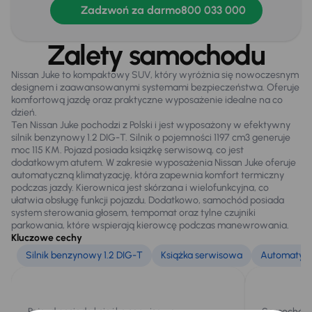
Dzienne swiatla LED
Zadzwoń za darmo
800 033 000
Elektryczne lusterka
Zalety samochodu
Oryginalne Alufelgi
Nissan Juke to kompaktowy SUV, który wyróżnia się nowoczesnym
Światła przeciwmgielne
designem i zaawansowanymi systemami bezpieczeństwa. Oferuje
komfortową jazdę oraz praktyczne wyposażenie idealne na co
dzień.
Ten Nissan Juke pochodzi z Polski i jest wyposażony w efektywny
Extra
silnik benzynowy 1.2 DIG-T. Silnik o pojemności 1197 cm3 generuje
Tylne czujniki parkowania
moc 115 KM. Pojazd posiada książkę serwisową, co jest
dodatkowym atutem. W zakresie wyposażenia Nissan Juke oferuje
automatyczną klimatyzację, która zapewnia komfort termiczny
podczas jazdy. Kierownica jest skórzana i wielofunkcyjna, co
Infotainment
ułatwia obsługę funkcji pojazdu. Dodatkowo, samochód posiada
system sterowania głosem, tempomat oraz tylne czujniki
System sterowania głosem
parkowania, które wspierają kierowcę podczas manewrowania.
Kluczowe cechy
Silnik benzynowy 1.2 DIG-T
Książka serwisowa
Automatycz
Bezpieczeństwo
ABS
Airbag
Pojazd posiada książkę serwisową.
Samochód 