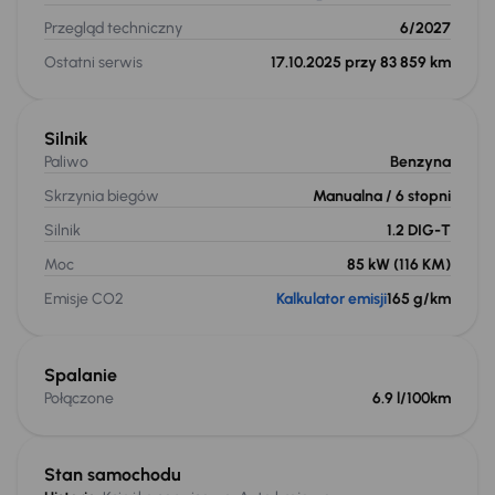
Przegląd techniczny
6/2027
Ostatni serwis
17.10.2025 przy 83 859 km
Silnik
Paliwo
Benzyna
Skrzynia biegów
Manualna
/ 6 stopni
Silnik
1.2 DIG-T
Moc
85 kW
(116 KM)
Emisje CO2
Kalkulator emisji
165 g/km
Spalanie
Połączone
6.9 l/100km
Stan samochodu