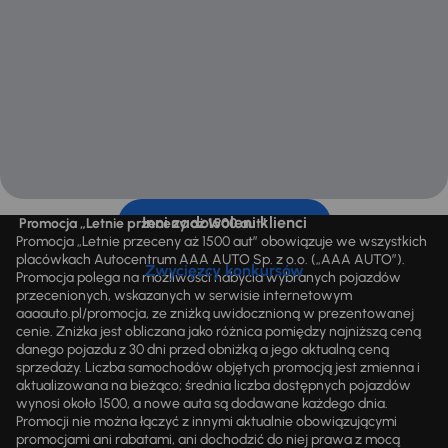
Inni zadowoleni klienci
Promocja „Letnie przeceny aż 1500 aut”
Promocja „Letnie przeceny aż 1500 aut” obowiązuje we wszystkich
placówkach Autocentrum AAA AUTO Sp. z o.o. („AAA AUTO”).
Zwycięzcy konkursów
Promocja polega na możliwości nabycia wybranych pojazdów
przecenionych, wskazanych w serwisie internetowym
aaaauto.pl/promocja, ze zniżką uwidocznioną w prezentowanej
cenie. Zniżka jest obliczana jako różnica pomiędzy najniższą ceną
danego pojazdu z 30 dni przed obniżką a jego aktualną ceną
sprzedaży. Liczba samochodów objętych promocją jest zmienna i
aktualizowana na bieżąco; średnia liczba dostępnych pojazdów
wynosi około 1500, a nowe auta są dodawane każdego dnia.
Promocji nie można łączyć z innymi aktualnie obowiązującymi
promocjami ani rabatami, ani dochodzić do niej prawa z mocą