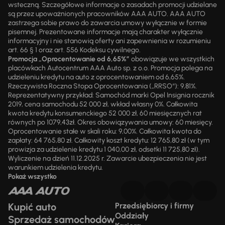
wsteczną. Szczegółowe informacje o zasadach promocji udzielane
są przez upoważnionych pracowników AAA AUTO. AAA AUTO
zastrzega sobie prawo do zawarcia umowy wyłącznie w formie
pisemnej. Prezentowane informacje mają charakter wyłącznie
informacyjny i nie stanowią oferty ani zapewnienia w rozumieniu
art. 66 § 1 oraz art. 556 Kodeksu cywilnego.
Promocja „Oprocentowanie od 6,65%”
obowiązuje we wszystkich
placówkach Autocentrum AAA Auto sp. z o.o. Promocja polega na
udzieleniu kredytu na auto z oprocentowaniem od 6,65%.
Rzeczywista Roczna Stopa Oprocentowania („RRSO“): 9,81%.
Reprezentatywny przykład: Samochód marki Opel Insignia rocznik
2019, cena samochodu 52 000 zł, wkład własny 0%. Całkowita
kwota kredytu konsumenckiego 52 000 zł, 60 miesięcznych rat
równych po 1079,43zł. Okres obowiązywania umowy: 60 miesięcy.
Oprocentowanie stałe w skali roku: 9,00%. Całkowita kwota do
zapłaty: 64 765,80 zł. Całkowity koszt kredytu: 12 765,80 zł (w tym
prowizja za udzielenie kredytu 1 040,00 zł, odsetki 11 725,80 zł).
Wyliczenie na dzień 11.12.2025 r. Zawarcie ubezpieczenia nie jest
warunkiem udzielenia kredytu.
Pokaż wszystko
Kupić auto
Przedsiębiorcy i firmy
Oddziały
Sprzedaż samochodów