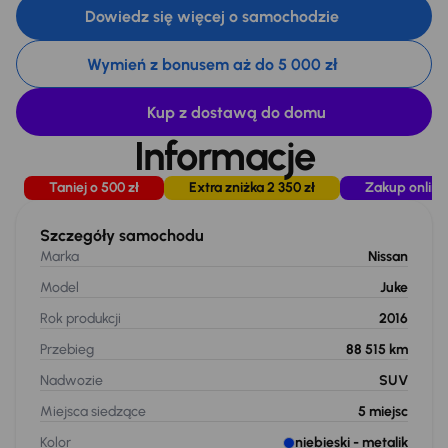
Dowiedz się więcej o samochodzie
Wymień z bonusem aż do 5 000 zł
Kup z dostawą do domu
Informacje
Taniej o 500 zł
Extra zniżka 2 350 zł
Zakup online
Szczegóły samochodu
Marka
Nissan
Model
Juke
Rok produkcji
2016
Przebieg
88 515 km
Nadwozie
SUV
Miejsca siedzące
5
miejsc
Kolor
niebieski
- metalik