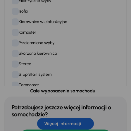
Elektryczne szyby
Isofix
Kierownica wielofunkcyjna
Komputer
Przciemniane szyby
Skórzana kierownica
Stereo
Stop Start systém
Tempomat
Całe wyposażenie samochodu
WSP. KIEROWNICY
Zamek centralny
Potrzebujesz jeszcze więcej informacji o
samochodzie?
Więcej informacji
Na zewnątrz