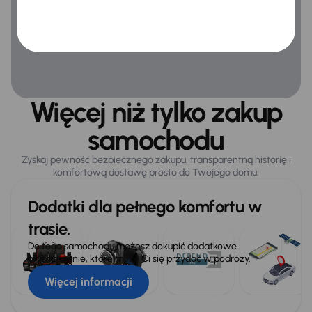
Więcej niż tylko zakup
samochodu
Zyskaj pewność bezpiecznego zakupu, transparentną historię i
komfortową dostawę prosto do Twojego domu.
Dodatki dla pełnego komfortu w
trasie.
Do tego samochodu możesz dokupić dodatkowe
wyposażenie, które może Ci się przydać w podróży.
Więcej informacji