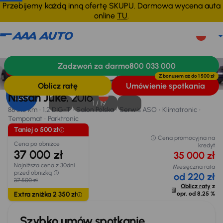
Przebijemy każdą inną ofertę SKUPU. Darmowa wycena auta
online
TU
.
Nissan Juke
2016
88 515 km
Zadzwoń za darmo
800 033 000
Informacje
Wyposażenie
Zalety samochodu
Finansowanie
Taniej o 500 zł
Z bonusem aż do
1 500 zł
Oblicz ratę
Umówienie spotkania
Opr. od
Nissan Juke
, 2016
8,25 %
1 /
19
88 515 km
1.2 DIG-T
Salon Polska
Serwis ASO
Klimatronic
Tempomat
Parktronic
Taniej o 500 zł
Cena promocyjna na
Cena po obniżce
kredyt
37 000 zł
35 000 zł
Najniższa cena z 30dni
Miesięczna rata
przed obniżką
od 220 zł
37 500 zł
Oblicz raty
z
Extra zniżka 2 350 zł
opr. od
8,25 %
Szybko umów spotkanie