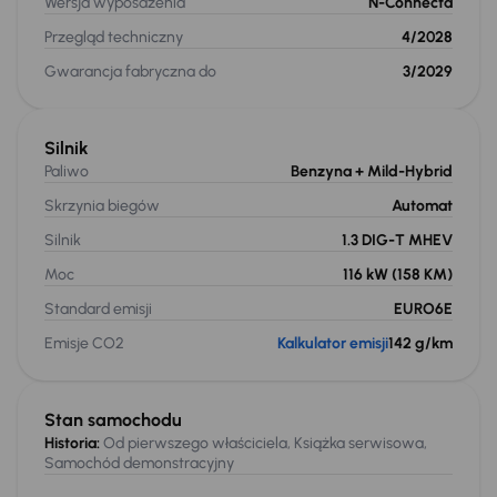
Wersja wyposażenia
N-Connecta
Przegląd techniczny
4/2028
Gwarancja fabryczna do
3/2029
Silnik
Paliwo
Benzyna
+ Mild-Hybrid
Skrzynia biegów
Automat
Silnik
1.3 DIG-T MHEV
Moc
116 kW
(158 KM)
Standard emisji
EURO6E
Emisje CO2
Kalkulator emisji
142 g/km
Stan samochodu
Historia:
Od pierwszego właściciela, Książka serwisowa,
Samochód demonstracyjny