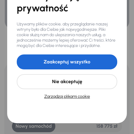
prywatność
Relingi dachowe
Tylne swiatla LED
Używamy plików cookie, aby przeglądanie naszej
witryny było dla Ciebie jak najwygodniejsze. Pliki
Więcej niż tylko zakup
cookie służą nam do ulepszania naszych usług, a
jednocześnie możemy lepiej oferować Ci treści, które
Extra
samochodu
mogą być dla Ciebie interesujące i przydatne.
Czujnik deszczu
Zyskaj pewność bezpiecznego zakupu, transparentną historię i
Kamera cofania
komfortową dostawę prosto do Twojego domu.
Zaakceptuj wszystko
Oszczędzasz w porównaniu do
Nie akceptuję
Infotainment
nowego samochodu
36 775 zł
Android Auto
Ten samochód jako nowy kosztował 158 775 zł. Teraz jest u
Zarządzaj plikami cookie
nas dostępny od ręki z minimalnym przebiegiem i w jeszcze
Apple CarPlay
lepszej cenie!
Bluetooth
122 000 zł
Ładowanie bezprzewodowe
Nowy samochód
158 775 zł
Nawigacja