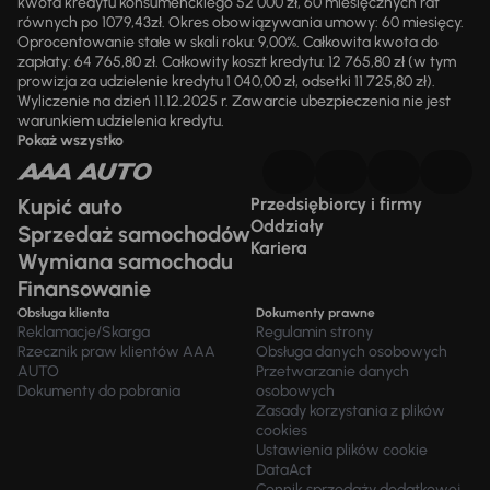
kwota kredytu konsumenckiego 52 000 zł, 60 miesięcznych rat
równych po 1079,43zł. Okres obowiązywania umowy: 60 miesięcy.
Oprocentowanie stałe w skali roku: 9,00%. Całkowita kwota do
zapłaty: 64 765,80 zł. Całkowity koszt kredytu: 12 765,80 zł (w tym
prowizja za udzielenie kredytu 1 040,00 zł, odsetki 11 725,80 zł).
Wyliczenie na dzień 11.12.2025 r. Zawarcie ubezpieczenia nie jest
warunkiem udzielenia kredytu.
Pokaż wszystko
Kupić auto
Przedsiębiorcy i firmy
Oddziały
Sprzedaż samochodów
Kariera
Wymiana samochodu
Finansowanie
Obsługa klienta
Dokumenty prawne
Reklamacje/Skarga
Regulamin strony
Rzecznik praw klientów AAA
Obsługa danych osobowych
AUTO
Przetwarzanie danych
Dokumenty do pobrania
osobowych
Zasady korzystania z plików
cookies
Ustawienia plików cookie
DataAct
Cennik sprzedaży dodatkowej