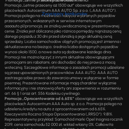
Promocja „Letnie przeceny aż 1500 aut”
Promocja „Letnie przeceny aż 1500 aut” obowiązuje we wszystkich
placówkach Autocentrum AAA AUTO Sp. z o.o. („AAA AUTO”).
Zwycięzcy konkursów
Promocja polega na możliwości nabycia wybranych pojazdów
przecenionych, wskazanych w serwisie internetowym
aaaauto.pl/promocja, ze zniżką uwidocznioną w prezentowanej
cenie. Zniżka jest obliczana jako różnica pomiędzy najniższą ceną
danego pojazdu z 30 dni przed obniżką a jego aktualną ceną
sprzedaży. Liczba samochodów objętych promocją jest zmienna i
aktualizowana na bieżąco; średnia liczba dostępnych pojazdów
wynosi około 1500, a nowe auta są dodawane każdego dnia.
Promocji nie można łączyć z innymi aktualnie obowiązującymi
promocjami ani rabatami, ani dochodzić do niej prawa z mocą
wsteczną. Szczegółowe informacje o zasadach promocji udzielane
są przez upoważnionych pracowników AAA AUTO. AAA AUTO
zastrzega sobie prawo do zawarcia umowy wyłącznie w formie
pisemnej. Prezentowane informacje mają charakter wyłącznie
informacyjny i nie stanowią oferty ani zapewnienia w rozumieniu
art. 66 § 1 oraz art. 556 Kodeksu cywilnego.
Promocja „Oprocentowanie od 6,65%”
obowiązuje we wszystkich
placówkach Autocentrum AAA Auto sp. z o.o. Promocja polega na
udzieleniu kredytu na auto z oprocentowaniem od 6,65%.
Rzeczywista Roczna Stopa Oprocentowania („RRSO“): 9,81%.
Reprezentatywny przykład: Samochód marki Opel Insignia rocznik
2019, cena samochodu 52 000 zł, wkład własny 0%. Całkowita