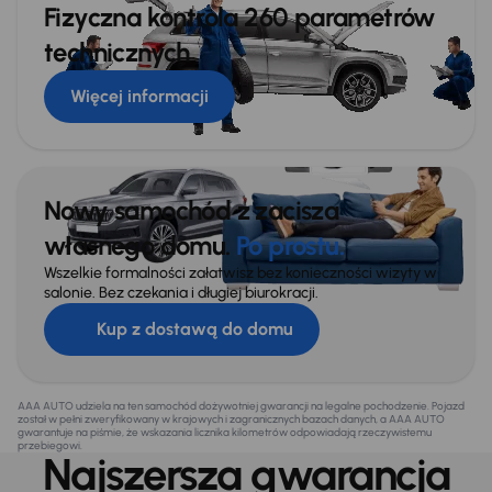
Fizyczna kontrola 260 parametrów
technicznych
Więcej informacji
Nowy samochód z zacisza
własnego domu.
Po prostu.
Wszelkie formalności załatwisz bez konieczności wizyty w
salonie. Bez czekania i długiej biurokracji.
Kup z dostawą do domu
AAA AUTO udziela na ten samochód dożywotniej gwarancji na legalne pochodzenie. Pojazd
został w pełni zweryfikowany w krajowych i zagranicznych bazach danych, a AAA AUTO
gwarantuje na piśmie, że wskazania licznika kilometrów odpowiadają rzeczywistemu
przebiegowi.
Najszersza gwarancja