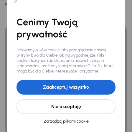
Podoba ci się ten opis?
Tak
Nie
Asystent podjazdu
Finansowanie
ESP
Cenimy Twoją
Zyskaj lepsze warunki finansowania niż v banku.
Kontrola tlaku v pneumatikách
prywatność
Ogólne
Używamy plików cookie, aby przeglądanie naszej
witryny było dla Ciebie jak najwygodniejsze. Pliki
Hf
cookie służą nam do ulepszania naszych usług, a
jednocześnie możemy lepiej oferować Ci treści, które
Połączenie USB (audio)
mogą być dla Ciebie interesujące i przydatne.
Zaakceptuj wszystko
Nie akceptuję
Zarządzaj plikami cookie