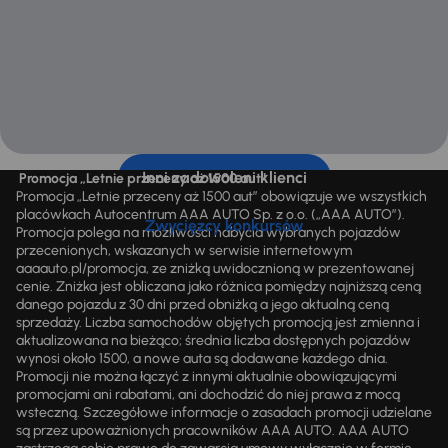
Inni zadowoleni klienci
Promocja „Letnie przeceny aż 1500 aut”
Promocja „Letnie przeceny aż 1500 aut” obowiązuje we wszystkich
placówkach Autocentrum AAA AUTO Sp. z o.o. („AAA AUTO”).
Zwycięzcy konkursów
Promocja polega na możliwości nabycia wybranych pojazdów
przecenionych, wskazanych w serwisie internetowym
aaaauto.pl/promocja, ze zniżką uwidocznioną w prezentowanej
cenie. Zniżka jest obliczana jako różnica pomiędzy najniższą ceną
danego pojazdu z 30 dni przed obniżką a jego aktualną ceną
sprzedaży. Liczba samochodów objętych promocją jest zmienna i
aktualizowana na bieżąco; średnia liczba dostępnych pojazdów
wynosi około 1500, a nowe auta są dodawane każdego dnia.
Promocji nie można łączyć z innymi aktualnie obowiązującymi
promocjami ani rabatami, ani dochodzić do niej prawa z mocą
wsteczną. Szczegółowe informacje o zasadach promocji udzielane
są przez upoważnionych pracowników AAA AUTO. AAA AUTO