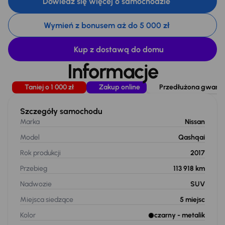
Dowiedz się więcej o samochodzie
Wymień z bonusem aż do 5 000 zł
Kup z dostawą do domu
Informacje
Taniej o 1 000 zł
Zakup online
Przedłużona gwaranc
Szczegóły samochodu
Marka
Nissan
Model
Qashqai
Rok produkcji
2017
Przebieg
113 918 km
Nadwozie
SUV
Miejsca siedzące
5
miejsc
Kolor
czarny
- metalik