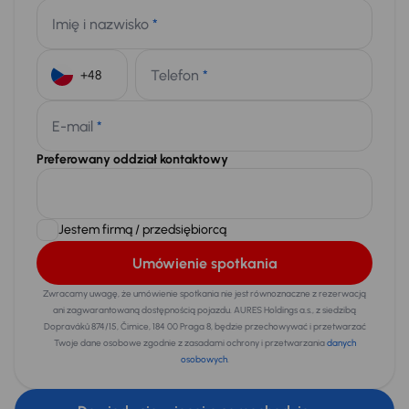
Imię i nazwisko
*
Telefon
*
+48
E-mail
*
Preferowany oddział kontaktowy
Jestem firmą / przedsiębiorcą
Umówienie spotkania
Zwracamy uwagę, że umówienie spotkania nie jest równoznaczne z rezerwacją
ani zagwarantowaną dostępnością pojazdu. AURES Holdings a.s., z siedzibą
Dopraváků 874/15, Čimice, 184 00 Praga 8, będzie przechowywać i przetwarzać
Twoje dane osobowe zgodnie z zasadami ochrony i przetwarzania
danych
osobowych
.