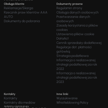
Obsługa klienta
Dokumenty prawne
Reklamacje/Skarga
Regulamin strony
Rzecznik praw klientów AAA
Obsługa danych osobowych
AUTO
Przetwarzanie danych
Dokumenty do pobrania
osobowych
Zasady korzystania z plików
cookies
Ustawienia plików cookie
DataAct
Cennik sprzedaży dodatkowej
Regulacje dot. płatności
gotówką
Strategia podatkowa
Informacja o realizowanej
strategii podatkowej za rok
2022
Informacja o realizowanej
strategii podatkowej za rok
2023
Kontakty
Inne linki
Kontakty
Wyszukiwanie
Kontakty dla mediów
Whistleblowing Policy
Jesteśmy częścią grupy