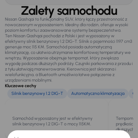
Elektr. składane lusterka
Zalety samochodu
Oryginalne Alufelgi
Nissan Qashqai to funkcjonalny SUV, który łączy przestronność z
Światła przeciwmgielne
nowoczesnym wyposażeniem. Idealny dla rodzin, oferuje wysoki
poziom komfortu i zaawansowane systemy bezpieczeństwa.
Ten Nissan Qashqai pochodzi z Polski i jest wyposażony w
efektywny silnik benzynowy 1.2 DIG-T. Silnik o pojemności 1197 cm3
Extra
generuje moc 115 KM. Samochód posiada automatyczną
Czujnik deszczu
klimatyzację, co ułatwia utrzymanie komfortowej temperatury we
wnętrzu. Wyposażenie obejmuje tempomat, który zwiększa
wygodę podczas dłuższych podróży. Czujniki parkowania z przodu i
z tyłu ułatwiają manewrowanie. Kierownica jest skórzana i
Infotainment
wielofunkcyjna, a Bluetooth umożliwia łatwe połączenie z
urządzeniami mobilnymi.
Bluetooth
Kluczowe cechy
Silnik benzynowy 1.2 DIG-T
Automatyczna klimatyzacja
Cz
Bezpieczeństwo
ABS
Samochód wyposażony jest w efektywny
Tempomat u
Airbag
silnik benzynowy 1.2 DIG-T o mocy 115KM.
prędkości, 
dłuższych p
ASR