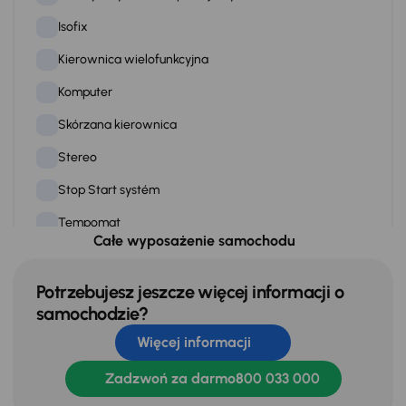
Isofix
Kierownica wielofunkcyjna
Komputer
Skórzana kierownica
Stereo
Stop Start systém
Tempomat
Całe wyposażenie samochodu
WSP. KIEROWNICY
Zamek centralny
Potrzebujesz jeszcze więcej informacji o
samochodzie?
Więcej informacji
Na zewnątrz
Czujniki parkowania prz. i tył
Zadzwoń za darmo
800 033 000