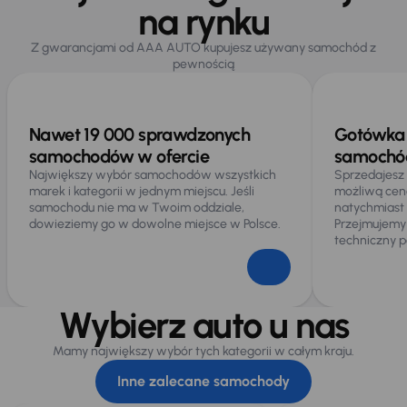
na rynku
Z gwarancjami od AAA AUTO kupujesz używany samochód z
pewnością
Nawet 19 000 sprawdzonych
Gotówka 
samochodów w ofercie
samochód
Największy wybór samochodów wszystkich
Sprzedajesz
marek i kategorii w jednym miejscu. Jeśli
możliwą cen
samochodu nie ma w Twoim oddziale,
natychmiast
dowieziemy go w dowolne miejsce w Polsce.
Przejmujemy
techniczny p
Wybierz auto u nas
Mamy największy wybór tych kategorii w całym kraju.
Inne zalecane samochody