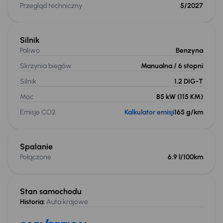
Przegląd techniczny
5/2027
Silnik
Paliwo
Benzyna
Skrzynia biegów
Manualna
/ 6 stopni
Silnik
1.2 DIG-T
Moc
85 kW
(115 KM)
Emisje CO2
Kalkulator emisji
165 g/km
Spalanie
Połączone
6.9 l/100km
Stan samochodu
Historia:
Auta krajowe