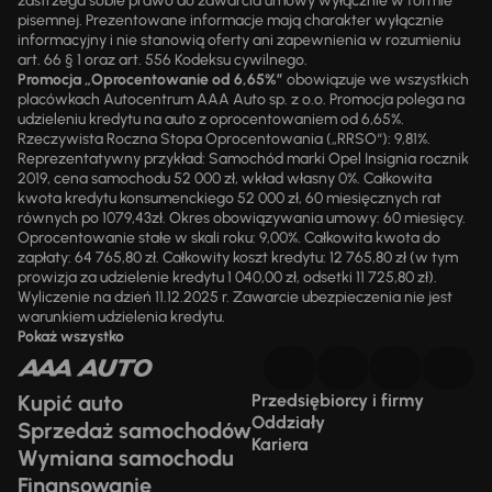
zastrzega sobie prawo do zawarcia umowy wyłącznie w formie
pisemnej. Prezentowane informacje mają charakter wyłącznie
informacyjny i nie stanowią oferty ani zapewnienia w rozumieniu
art. 66 § 1 oraz art. 556 Kodeksu cywilnego.
Promocja „Oprocentowanie od 6,65%”
obowiązuje we wszystkich
placówkach Autocentrum AAA Auto sp. z o.o. Promocja polega na
udzieleniu kredytu na auto z oprocentowaniem od 6,65%.
Rzeczywista Roczna Stopa Oprocentowania („RRSO“): 9,81%.
Reprezentatywny przykład: Samochód marki Opel Insignia rocznik
2019, cena samochodu 52 000 zł, wkład własny 0%. Całkowita
kwota kredytu konsumenckiego 52 000 zł, 60 miesięcznych rat
równych po 1079,43zł. Okres obowiązywania umowy: 60 miesięcy.
Oprocentowanie stałe w skali roku: 9,00%. Całkowita kwota do
zapłaty: 64 765,80 zł. Całkowity koszt kredytu: 12 765,80 zł (w tym
prowizja za udzielenie kredytu 1 040,00 zł, odsetki 11 725,80 zł).
Wyliczenie na dzień 11.12.2025 r. Zawarcie ubezpieczenia nie jest
warunkiem udzielenia kredytu.
Pokaż wszystko
Kupić auto
Przedsiębiorcy i firmy
Oddziały
Sprzedaż samochodów
Kariera
Wymiana samochodu
Finansowanie