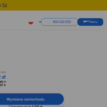
ne
TU
.
800 033 000
Menu
 rata
 zł
aty
z
25 %
Wymiana samochodu
Z bonusem aż do
5 000 zł