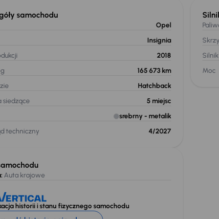
góły samochodu
Silni
Opel
Paliw
Insignia
Skrz
dukcji
2018
Silnik
eg
165 673 km
Moc
zie
Hatchback
a siedzące
5
miejsc
srebrny
- metalik
ąd techniczny
4/2027
samochodu
:
Auta krajowe
acja historii i stanu fizycznego samochodu