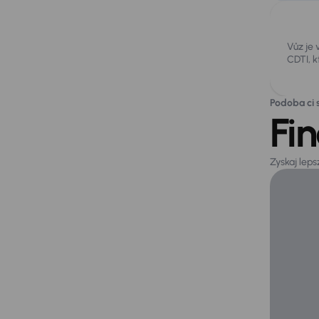
Vůz je
CDTI, kt
Podoba ci s
Fi
Zyskaj lep