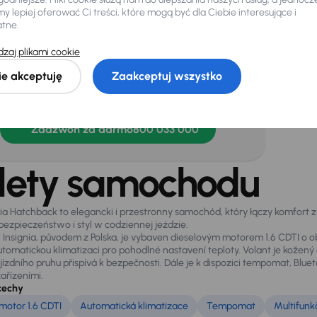
jnik deszczu
 lepiej oferować Ci treści, które mogą być dla Ciebie interesujące i
atne.
zaj plikami cookie
ebujesz jeszcze więcej informacji o
ie akceptuję
Zaakceptuj wszystko
chodzie?
Więcej informacji
Zadzwoń za darmo
800 033 000
lety samochodu
nia Hatchback to elegancki i przestronny samochód, który łączy komfor
bezpieczeństwo i styl w codziennej jeździe.
 Insignia, původem z Polska, je vybaven dieselovým motorem 1.6 CDTI o o
tomatickou klimatizaci pro pohodlné nastavení teploty. Volant je kožený a
 jízdního pruhu přispívá k bezpečnosti. Dále je k dispozici tempomat, Blu
ařízeními.
cechy
motor 1.6 CDTI
Automatická klimatizace
Tempomat
Multifunk