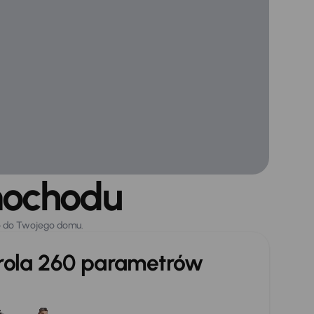
mochodu
o do Twojego domu.
trola 260 parametrów