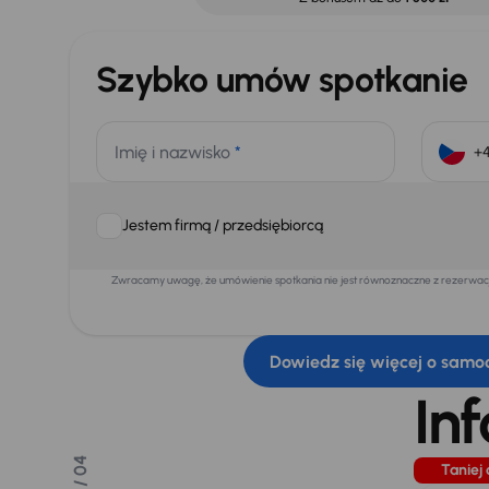
Szybko umów spotkanie
Imię i nazwisko
*
Jestem firmą / przedsiębiorcą
Zwracamy uwagę, że umówienie spotkania nie jest równoznaczne z rezerwacją
Dowiedz się więcej o samo
In
/ 04
Taniej 