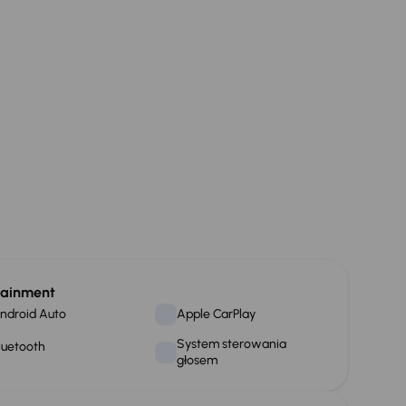
tainment
ndroid Auto
Apple CarPlay
System sterowania
luetooth
głosem