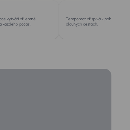
ace vytváří příjemné
Tempomat přispívá k pohodlnější jí
za každého počasí.
dlouhých cestách.