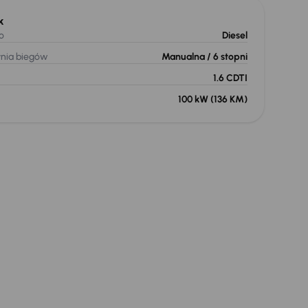
k
o
Diesel
ynia biegów
Manualna
/ 6 stopni
1.6 CDTI
100 kW
(136 KM)