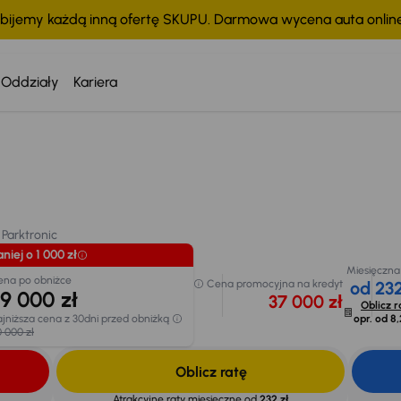
bijemy każdą inną ofertę SKUPU. Darmowa wycena auta onli
Oddziały
Kariera
Taniej o 1 000 zł
Miesięczna rata
Cena po obniżce
Cena promocyjna na
od 232 zł
39 000 zł
kredyt
arktronic
37 000 zł
Oblicz raty
z
Najniższa cena z 30dni
chodu
opr. od
8,25 %
przed obniżką
40 000 zł
Parktronic
niej o 1 000 zł
Miesięczna
ena po obniżce
Cena promocyjna na kredyt
od 232
9 000 zł
37 000 zł
Oblicz r
jniższa cena z 30dni przed obniżką
opr. od
8,
 000 zł
Oblicz ratę
Atrakcyjne raty miesięczne od
232 zł