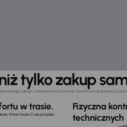
 niż tylko zakup sa
zpiecznego zakupu, transparentną historię i komfortową dostawę prost
ortu w trasie.
Fizyczna kon
ie, które może Ci się przydać
technicznych