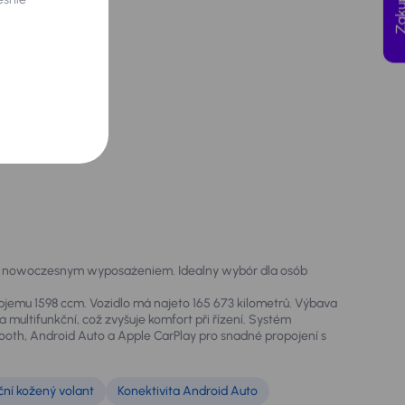
t z nowoczesnym wyposażeniem. Idealny wybór dla osób
bjemu 1598 ccm. Vozidlo má najeto 165 673 kilometrů. Výbava
 multifunkční, což zvyšuje komfort při řízení. Systém
etooth, Android Auto a Apple CarPlay pro snadné propojení s
ční kožený volant
Konektivita Android Auto