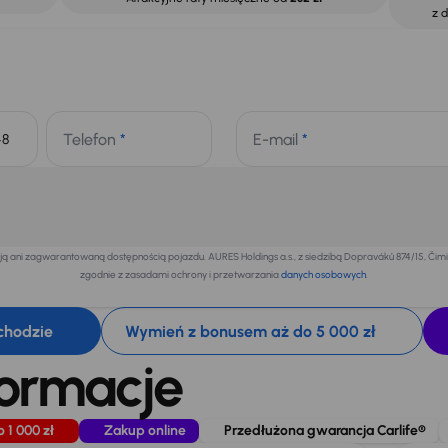
z 
Telefon
*
E-mail
*
+48
 ani zagwarantowaną dostępnością pojazdu. AURES Holdings a.s., z siedzibą Dopraváků 874/15, Či
zgodnie z zasadami ochrony i przetwarzania
danych osobowych
.
chodzie
Wymień z bonusem aż do 5 000 zł
formacje
o 1 000 zł
Zakup online
Przedłużona gwarancja Carlife®