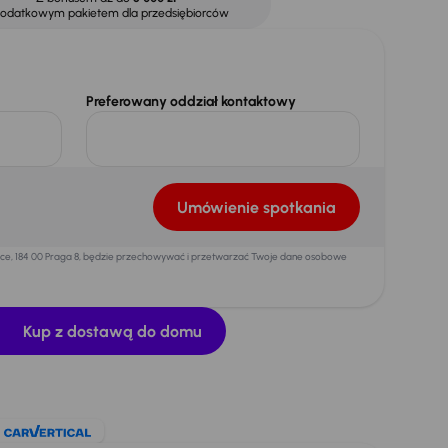
dodatkowym pakietem dla przedsiębiorców
Preferowany oddział kontaktowy
Umówienie spotkania
mice, 184 00 Praga 8, będzie przechowywać i przetwarzać Twoje dane osobowe
Kup z dostawą do domu