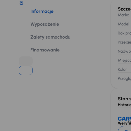
01
Szcze
Informacje
Marka
Wyposażenie
Model
Rok pro
Zalety samochodu
Przebi
Finansowanie
Nadwo
Miejsc
Kolor
Przegl
Stan 
Historia
Weryfik