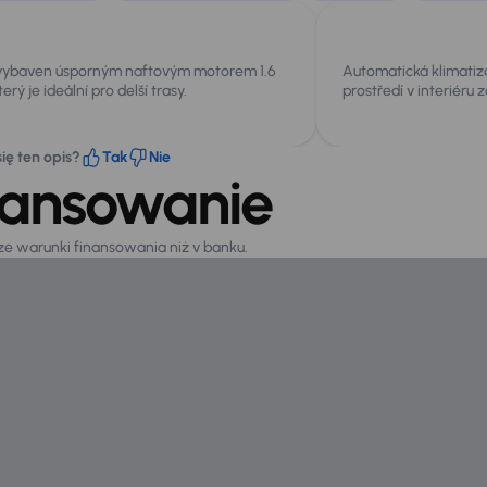
 vybaven úsporným naftovým motorem 1.6
Automatická klimatiz
erý je ideální pro delší trasy.
prostředí v interiéru 
ię ten opis?
Tak
Nie
nansowanie
sze warunki finansowania niż v banku.