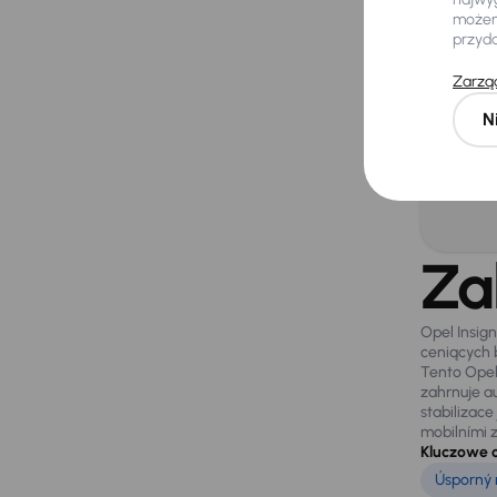
Czu
możemy
przyd
Zarząd
Potrz
N
samo
Za
Opel Insig
ceniących 
Tento Opel
zahrnuje au
stabilizace
mobilními z
Kluczowe 
Úsporný 