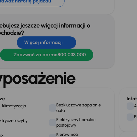
rawdź historię pojazdu
ebujesz jeszcze więcej informacji o
chodzie?
Więcej informacji
Zadzwoń za darmo
800 033 000
posażenie
ze
Info
Bezkluczowe zapalanie
. klimatyzacja
A
auta
B
Elektryczny hamulec
ktryczne szyby
postojowy
Kierownica
fix