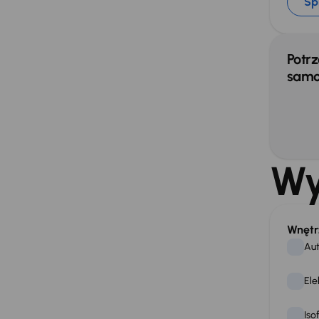
Sp
Potrz
samo
Wy
Wnętr
Aut
Ele
Iso