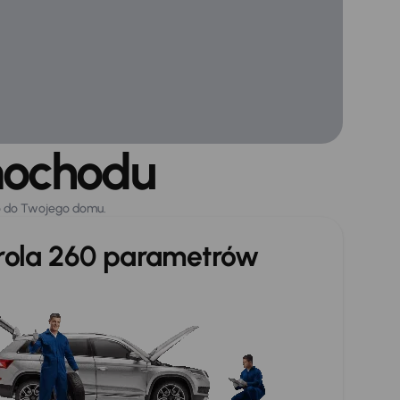
mochodu
o do Twojego domu.
trola 260 parametrów