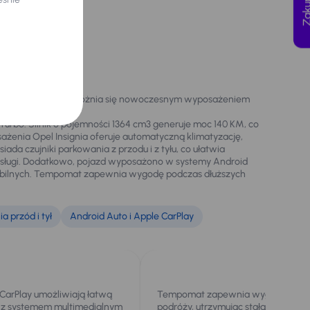
wnętrze. Model ten wyróżnia się nowoczesnym wyposażeniem
 Turbo. Silnik o pojemności 1364 cm3 generuje moc 140 KM, co
żenia Opel Insignia oferuje automatyczną klimatyzację,
a czujniki parkowania z przodu i z tyłu, co ułatwia
bsługi. Dodatkowo, pojazd wyposażono w systemy Android
ń mobilnych. Tempomat zapewnia wygodę podczas dłuższych
a przód i tył
Android Auto i Apple CarPlay
 CarPlay umożliwiają łatwą
Tempomat zapewnia wygodę podcz
a z systemem multimedialnym
podróży, utrzymując stałą prędkość 