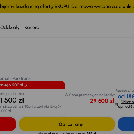
bijemy każdą inną ofertę SKUPU. Darmowa wycena auta onli
Oddziały
Kariera
Taniej o 500 zł
Miesięczn
Cena po obniżce
Cena promocyjna na
od 18
31 500 zł
kredyt
mat
Parktronic
29 500 zł
Oblicz 
Najniższa cena z 30dni
chodu
opr. od
8
przed obniżką
32 000 zł
omat
Parktronic
niej o 500 zł
Miesięczna
ena po obniżce
Cena promocyjna na kredyt
od 188
1 500 zł
29 500 zł
Oblicz r
jniższa cena z 30dni przed obniżką
opr. od
8,
 000 zł
Oblicz ratę
Atrakcyjne raty miesięczne od
188 zł