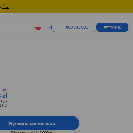
ne
TU
.
800 033 000
Menu
a rata
8 zł
raty
z
,25 %
 rata
 zł
aty
z
25 %
Wymiana samochodu
Z bonusem aż do
5 000 zł