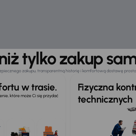
 niż tylko zakup sa
zpiecznego zakupu, transparentną historię i komfortową dostawę prost
ortu w trasie.
Fizyczna kon
ie, które może Ci się przydać
technicznych