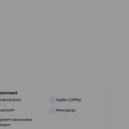
tainment
ndroid Auto
Apple CarPlay
luetooth
Nawigacja
ystem sterowania
łosem