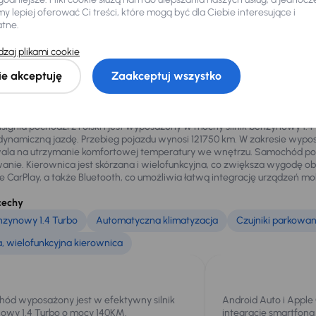
 lepiej oferować Ci treści, które mogą być dla Ciebie interesujące i
Zadzwoń za darmo
800 033 000
atne.
zaj plikami cookie
lety samochodu
ie akceptuję
Zaakceptuj wszystko
nia to elegancki sedan oferujący wysoki komfort jazdy i przestronne 
ansowanymi systemami bezpieczeństwa.
nsignia pochodzi z Polski i jest wyposażony w mocny silnik benzynowy 1.4
ynamiczną jazdę. Przebieg pojazdu wynosi 121750 km. W zakresie wyposa
ala na utrzymanie komfortowej temperatury we wnętrzu. Samochód posiad
ie. Kierownica jest skórzana i wielofunkcyjna, co zwiększa wygodę o
le CarPlay, a także Bluetooth, co umożliwia łatwą integrację urządze
cechy
enzynowy 1.4 Turbo
Automatyczna klimatyzacja
Czujniki parkowani
, wielofunkcyjna kierownica
ód wyposażony jest w efektywny silnik
Android Auto i Apple
owy 1.4 Turbo o mocy 140KM.
integrację smartfon