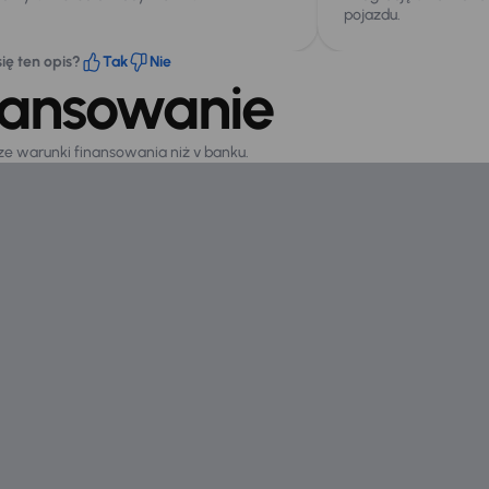
pojazdu.
ię ten opis?
Tak
Nie
nansowanie
sze warunki finansowania niż v banku.