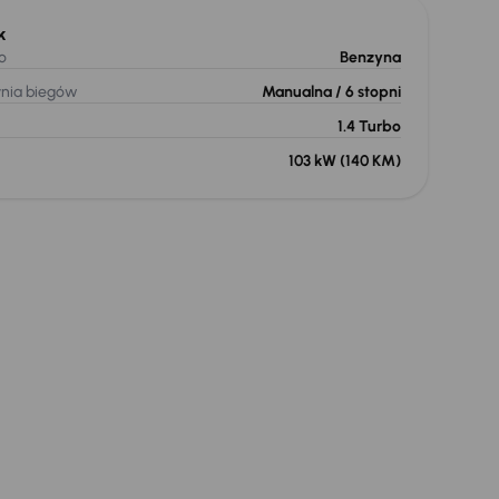
k
o
Benzyna
ynia biegów
Manualna
/ 6 stopni
1.4 Turbo
103 kW
(140 KM)