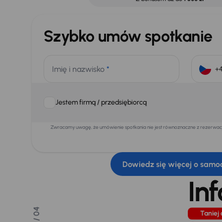
Szybko umów spotkanie
Imię i nazwisko
*
Jestem firmą / przedsiębiorcą
Zwracamy uwagę, że umówienie spotkania nie jest równoznaczne z rezerwacją
Dowiedz się więcej o samo
In
/ 04
Taniej 