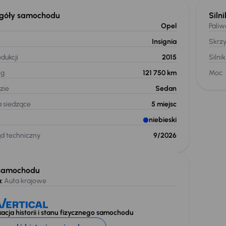
góły samochodu
Silni
Opel
Paliw
Insignia
Skrz
dukcji
2015
Silnik
eg
121 750 km
Moc
zie
Sedan
a siedzące
5
miejsc
niebieski
ąd techniczny
9/2026
samochodu
:
Auta krajowe
acja historii i stanu fizycznego samochodu