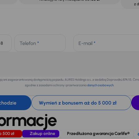
z 
Telefon
*
E-mail
*
+48
 ani zagwarantowaną dostępnością pojazdu. AURES Holdings a.s., z siedzibą Dopraváků 874/15, Či
zgodnie z zasadami ochrony i przetwarzania
danych osobowych
.
chodzie
Wymień z bonusem aż do 5 000 zł
formacje
o 500 zł
Zakup online
Przedłużona gwarancja Carlife®