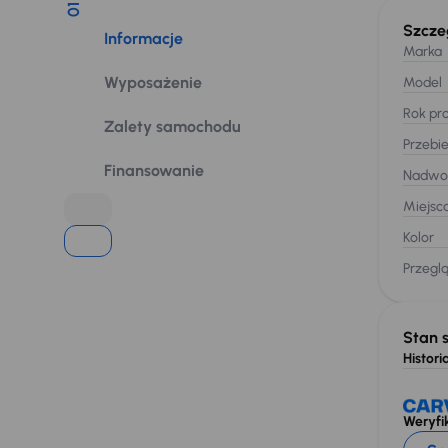
01
Szcze
Informacje
Marka
Wyposażenie
Model
Rok pro
Zalety samochodu
Przebi
Finansowanie
Nadwo
Miejsc
Kolor
Przegl
Stan 
Historia
Weryfik