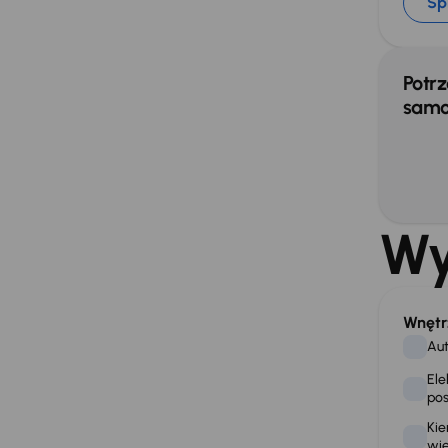
Sp
Potrz
samo
Wy
Wnętr
Aut
Ele
po
Kie
wie