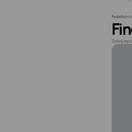
Podoba ci s
Fi
Zyskaj lep