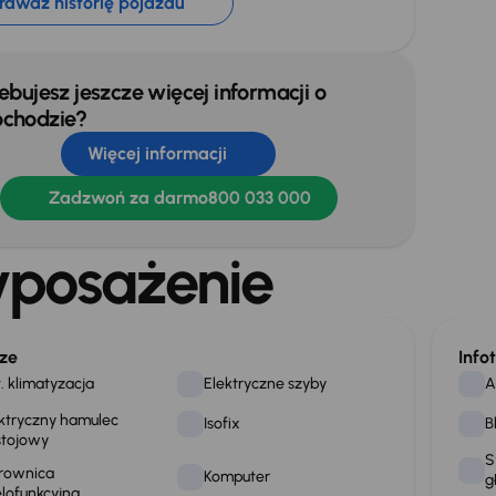
rawdź historię pojazdu
ebujesz jeszcze więcej informacji o
chodzie?
Więcej informacji
Zadzwoń za darmo
800 033 000
posażenie
ze
Info
. klimatyzacja
Elektryczne szyby
A
ktryczny hamulec
Isofix
B
stojowy
S
rownica
Komputer
g
lofunkcyjna