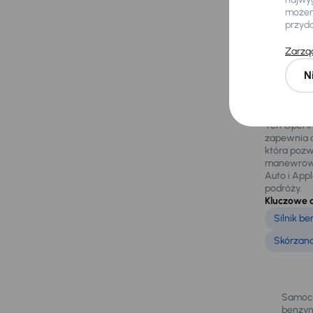
możemy
przyd
Zarząd
Za
N
Opel Insig
oraz zaaw
Ten Opel I
zapewnia d
która pozw
manewrowan
Auto i App
podróży.
Kluczowe 
Silnik b
Skórzana
Samoch
benzyn