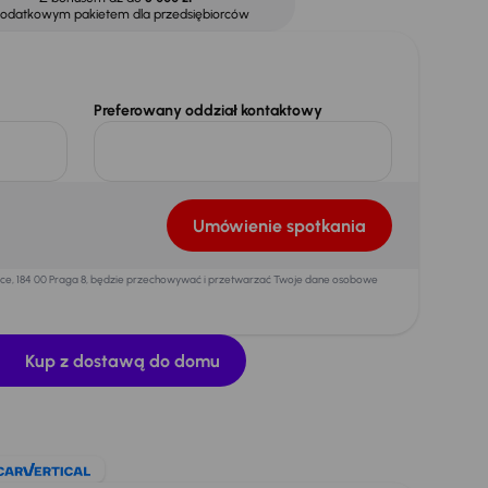
dodatkowym pakietem dla przedsiębiorców
Preferowany oddział kontaktowy
Umówienie spotkania
mice, 184 00 Praga 8, będzie przechowywać i przetwarzać Twoje dane osobowe
Kup z dostawą do domu