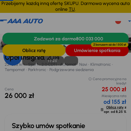
Przebijemy każdą inną ofertę SKUPU. Darmowa wycena auta
online
TU
.
Opel Insignia
2014
221 262 km
Zadzwoń za darmo
800 033 000
Informacje
Wyposażenie
Zalety samochodu
Finansowanie
Z bonusem aż do
1 500 zł
Oblicz ratę
Umówienie spotkania
Opr. od
Opel Insignia
, 2014
8,25 %
1 /
25
221 262 km
Sport
2.0 CDTI
Automat
Navi
Klimatronic
Tempomat
Parktronic
Podgrzewane siedzienia
Cena promocyjna na
kredyt
25 000 zł
Cena
26 000 zł
Miesięczna rata
od 155 zł
Oblicz raty
z
opr. od
8,25 %
Szybko umów spotkanie