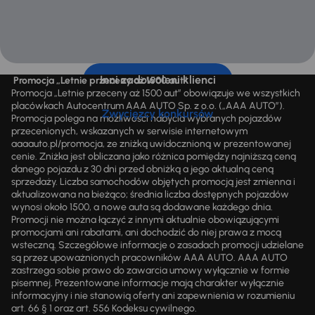
Inni zadowoleni klienci
Promocja „Letnie przeceny aż 1500 aut”
Promocja „Letnie przeceny aż 1500 aut” obowiązuje we wszystkich
placówkach Autocentrum AAA AUTO Sp. z o.o. („AAA AUTO”).
Zwycięzcy konkursów
Promocja polega na możliwości nabycia wybranych pojazdów
przecenionych, wskazanych w serwisie internetowym
aaaauto.pl/promocja, ze zniżką uwidocznioną w prezentowanej
cenie. Zniżka jest obliczana jako różnica pomiędzy najniższą ceną
danego pojazdu z 30 dni przed obniżką a jego aktualną ceną
sprzedaży. Liczba samochodów objętych promocją jest zmienna i
aktualizowana na bieżąco; średnia liczba dostępnych pojazdów
wynosi około 1500, a nowe auta są dodawane każdego dnia.
Promocji nie można łączyć z innymi aktualnie obowiązującymi
promocjami ani rabatami, ani dochodzić do niej prawa z mocą
wsteczną. Szczegółowe informacje o zasadach promocji udzielane
są przez upoważnionych pracowników AAA AUTO. AAA AUTO
zastrzega sobie prawo do zawarcia umowy wyłącznie w formie
pisemnej. Prezentowane informacje mają charakter wyłącznie
informacyjny i nie stanowią oferty ani zapewnienia w rozumieniu
art. 66 § 1 oraz art. 556 Kodeksu cywilnego.