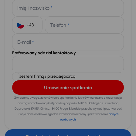
Imię i nazwisko
*
Telefon
*
+48
E-mail
*
Preferowany oddział kontaktowy
Jestem firmą / przedsiębiorcą
Umówienie spotkania
Zwracamy uwagę, że umówienie spotkania nie jest równoznaczne z rezerwacją
ani zagwarantowaną dostępnością pojazdu. AURES Holdings a.s., z siedzibą
Dopraváků 874/15, Čimice, 184 00 Praga 8, będzie przechowywać i przetwarzać
Twoje dane osobowe zgodnie z zasadami ochrony i przetwarzania
danych
osobowych
.