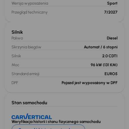
Wersja wyposażenia
Sport
Przegląd techniczny
7/2027
Silnik
Paliwo
Diesel
Skrzynia biegów
Automat
/ 6 stopni
Silnik
2.0 CDTI
Moc
96 kW
(131 KM)
Standard emisji
EURO5
DPF
Pojazd jest wyposażony w DPF
Stan samochodu
Weryfikacja historii i stanu fizycznego samochodu