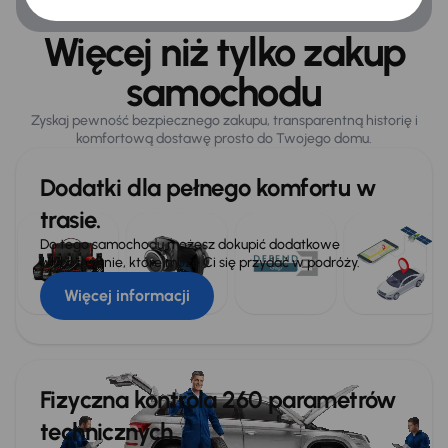
Więcej niż tylko zakup
samochodu
Zyskaj pewność bezpiecznego zakupu, transparentną historię i
komfortową dostawę prosto do Twojego domu.
Dodatki dla pełnego komfortu w
trasie.
Do tego samochodu możesz dokupić dodatkowe
wyposażenie, które może Ci się przydać w podróży.
Więcej informacji
Fizyczna kontrola 260 parametrów
technicznych