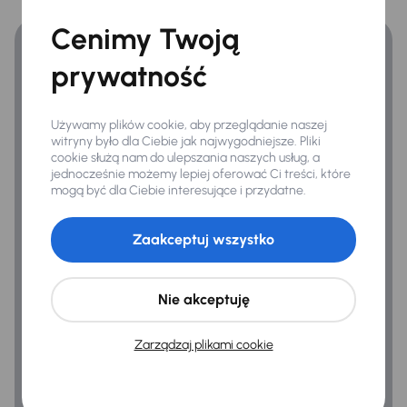
Zyskaj lepsze warunki finansowania niż v banku.
Cenimy Twoją
Bezpieczeństwo
prywatność
ABS
Airbag
Używamy plików cookie, aby przeglądanie naszej
witryny było dla Ciebie jak najwygodniejsze. Pliki
ASR
cookie służą nam do ulepszania naszych usług, a
jednocześnie możemy lepiej oferować Ci treści, które
Asystent podjazdu
mogą być dla Ciebie interesujące i przydatne.
ESP
Zaakceptuj wszystko
Kontrola tlaku v pneumatikách
Nie akceptuję
Ogólne
Hf
Zarządzaj plikami cookie
Infotainment
Połączenie USB (audio)