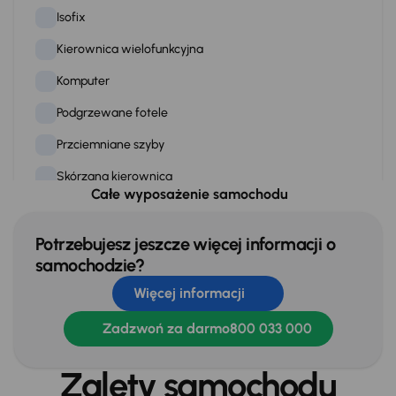
Isofix
Kierownica wielofunkcyjna
Komputer
Podgrzewane fotele
Przciemniane szyby
Skórzana kierownica
Całe wyposażenie samochodu
Stereo
Tempomat
Potrzebujesz jeszcze więcej informacji o
samochodzie?
WSP. KIEROWNICY
Więcej informacji
Zamek centralny
Zadzwoń za darmo
800 033 000
Na zewnątrz
Zalety samochodu
Bezkluczowe otwieranie auta