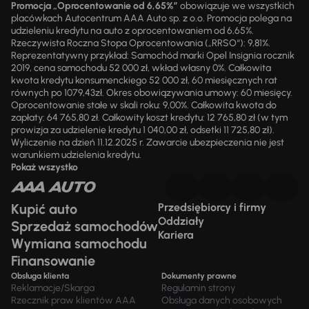
Promocja „Oprocentowanie od 6,65%”
obowiązuje we wszystkich
placówkach Autocentrum AAA Auto sp. z o.o. Promocja polega na
udzieleniu kredytu na auto z oprocentowaniem od 6,65%.
Rzeczywista Roczna Stopa Oprocentowania („RRSO“): 9,81%.
Reprezentatywny przykład: Samochód marki Opel Insignia rocznik
2019, cena samochodu 52 000 zł, wkład własny 0%. Całkowita
kwota kredytu konsumenckiego 52 000 zł, 60 miesięcznych rat
równych po 1079,43zł. Okres obowiązywania umowy: 60 miesięcy.
Oprocentowanie stałe w skali roku: 9,00%. Całkowita kwota do
zapłaty: 64 765,80 zł. Całkowity koszt kredytu: 12 765,80 zł (w tym
prowizja za udzielenie kredytu 1 040,00 zł, odsetki 11 725,80 zł).
Wyliczenie na dzień 11.12.2025 r. Zawarcie ubezpieczenia nie jest
warunkiem udzielenia kredytu.
Pokaż wszystko
Kupić auto
Przedsiębiorcy i firmy
Oddziały
Sprzedaż samochodów
Kariera
Wymiana samochodu
Finansowanie
Obsługa klienta
Dokumenty prawne
Reklamacje/Skarga
Regulamin strony
Rzecznik praw klientów AAA
Obsługa danych osobowych