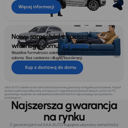
Więcej informacji
Nowy samochód z zacisza
własnego domu.
Po prostu.
Wszelkie formalności załatwisz bez konieczności wizyty w
salonie. Bez czekania i długiej biurokracji.
Kup z dostawą do domu
AAA AUTO udziela na ten samochód dożywotniej gwarancji na legalne pochodzenie. Pojazd
został w pełni zweryfikowany w krajowych i zagranicznych bazach danych, a AAA AUTO
gwarantuje na piśmie, że wskazania licznika kilometrów odpowiadają rzeczywistemu
przebiegowi.
Najszersza gwarancja
na rynku
Z gwarancjami od AAA AUTO kupujesz używany samochód z