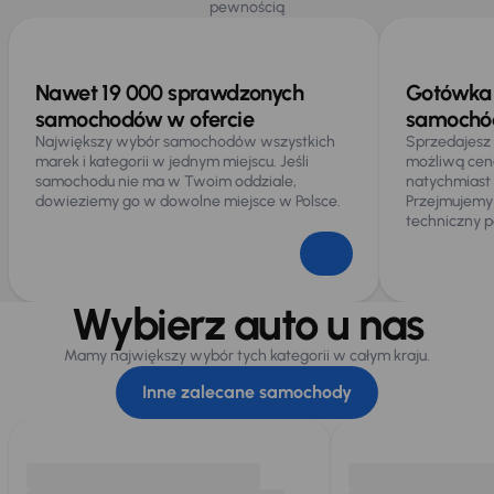
pewnością
Nawet 19 000 sprawdzonych
Gotówka 
samochodów w ofercie
samochód
Największy wybór samochodów wszystkich
Sprzedajesz
marek i kategorii w jednym miejscu. Jeśli
możliwą cen
samochodu nie ma w Twoim oddziale,
natychmiast
dowieziemy go w dowolne miejsce w Polsce.
Przejmujemy
techniczny p
Wybierz auto u nas
Mamy największy wybór tych kategorii w całym kraju.
Inne zalecane samochody