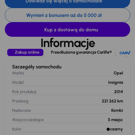
Dowiedz się więcej o samochodzie
Wymień z bonusem aż do 5 000 zł
Kup z dostawą do domu
Informacje
Zakup online
Przedłużona gwarancja Carlife®
Szczegóły samochodu
Marka
Opel
Model
Insignia
Rok produkcji
2014
Przebieg
221 262 km
Nadwozie
Kombi
Miejsca siedzące
5
miejsc
Kolor
czarny