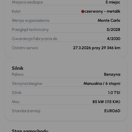
Miejsca siedzące
5
miejsc
Kolor
czerwony
- metalik
Wersja wyposażenia
Monte Carlo
Przegląd techniczny
5/2028
Gwarancja fabryczna do
4/2030
Ostatni serwis
27.3.2026 przy 29 346 km
Silnik
Paliwo
Benzyna
Skrzynia biegów
Manualna
/ 6 stopni
Silnik
1.0 TSI
Moc
85 kW
(115 KM)
Standard emisji
EURO6D
Stan samochodu