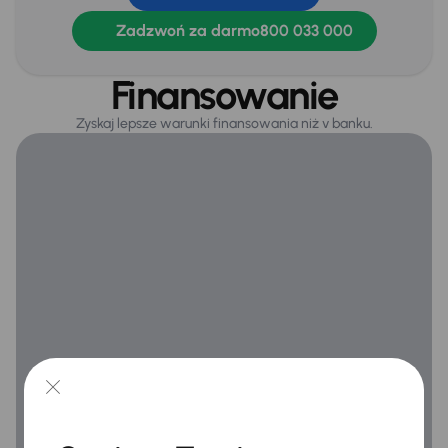
Tempomat
Zadzwoń za darmo
800 033 000
WSP. KIEROWNICY
Zamek centralny
Finansowanie
Zyskaj lepsze warunki finansowania niż v banku.
Na zewnątrz
Automatyczne swiatla dzienne
Dzienne swiatla LED
Elektryczne lusterka
Oryginalne Alufelgi
Przednie światła LED
Światła przeciwmgielne
Tylne swiatla LED