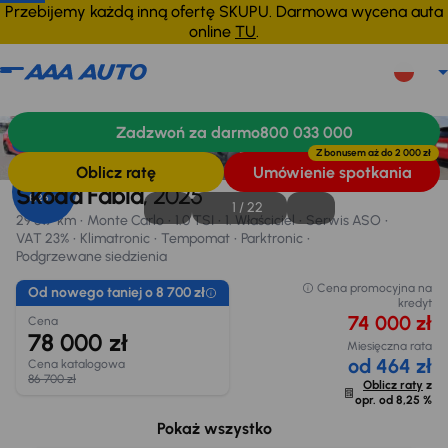
Przebijemy każdą inną ofertę SKUPU. Darmowa wycena auta
online
TU
.
Škoda Fabia
2025
29 517 km
Zadzwoń za darmo
800 033 000
Informacje
Wyposażenie
Finansowanie
Od nowego taniej o 8 700 zł
Z bonusem aż do
2 000 zł
Oblicz ratę
Umówienie spotkania
Opr. od
Škoda Fabia
, 2025
8,25 %
1 /
22
29 517 km
Monte Carlo
1.0 TSI
1. Właściciel
Serwis ASO
VAT 23%
Klimatronic
Tempomat
Parktronic
Podgrzewane siedzienia
Cena promocyjna na
Od nowego taniej o 8 700 zł
kredyt
74 000 zł
Cena
78 000 zł
Miesięczna rata
od 464 zł
Cena katalogowa
86 700 zł
Oblicz raty
z
opr. od
8,25 %
Możliwe odliczenie podatku VAT
14 587 zł
Pokaż wszystko