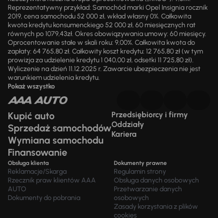
Reprezentatywny przykład: Samochód marki Opel Insignia rocznik
2019, cena samochodu 52 000 zł, wkład własny 0%. Całkowita
kwota kredytu konsumenckiego 52 000 zł, 60 miesięcznych rat
równych po 1079,43zł. Okres obowiązywania umowy: 60 miesięcy.
Oprocentowanie stałe w skali roku: 9,00%. Całkowita kwota do
zapłaty: 64 765,80 zł. Całkowity koszt kredytu: 12 765,80 zł (w tym
prowizja za udzielenie kredytu 1 040,00 zł, odsetki 11 725,80 zł).
Wyliczenie na dzień 11.12.2025 r. Zawarcie ubezpieczenia nie jest
warunkiem udzielenia kredytu.
Pokaż wszystko
Kupić auto
Przedsiębiorcy i firmy
Oddziały
Sprzedaż samochodów
Kariera
Wymiana samochodu
Finansowanie
Obsługa klienta
Dokumenty prawne
Reklamacje/Skarga
Regulamin strony
Rzecznik praw klientów AAA
Obsługa danych osobowych
AUTO
Przetwarzanie danych
Dokumenty do pobrania
osobowych
Zasady korzystania z plików
cookies