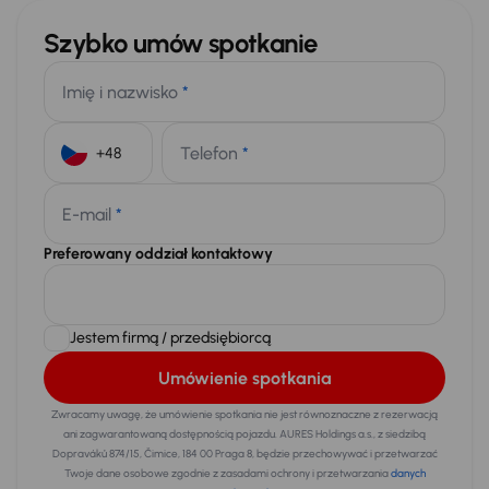
Szybko umów spotkanie
Imię i nazwisko
*
Telefon
*
+48
E-mail
*
Preferowany oddział kontaktowy
Jestem firmą / przedsiębiorcą
Umówienie spotkania
Zwracamy uwagę, że umówienie spotkania nie jest równoznaczne z rezerwacją
ani zagwarantowaną dostępnością pojazdu. AURES Holdings a.s., z siedzibą
Dopraváků 874/15, Čimice, 184 00 Praga 8, będzie przechowywać i przetwarzać
Twoje dane osobowe zgodnie z zasadami ochrony i przetwarzania
danych