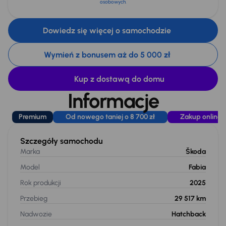
osobowych
.
Dowiedz się więcej o samochodzie
Wymień z bonusem aż do 5 000 zł
Kup z dostawą do domu
Informacje
Premium
Od nowego taniej o 8 700 zł
Zakup online
Szczegóły samochodu
Marka
Škoda
Model
Fabia
Rok produkcji
2025
Przebieg
29 517 km
Nadwozie
Hatchback