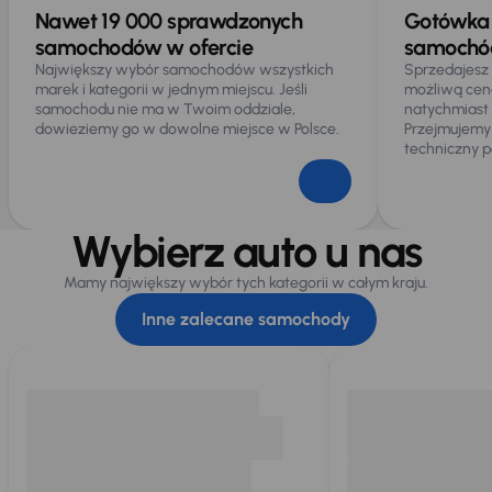
Nawet 19 000 sprawdzonych
Gotówka 
samochodów w ofercie
samochód
Największy wybór samochodów wszystkich
Sprzedajesz
marek i kategorii w jednym miejscu. Jeśli
możliwą cen
samochodu nie ma w Twoim oddziale,
natychmiast
dowieziemy go w dowolne miejsce w Polsce.
Przejmujemy
techniczny p
Wybierz auto u nas
Mamy największy wybór tych kategorii w całym kraju.
Inne zalecane samochody