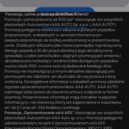
Inni zadowoleni klienci
Promocja „Letnie przeceny aż 1500 aut”
Promocja „Letnie przeceny aż 1500 aut” obowiązuje we wszystkich
placówkach Autocentrum AAA AUTO Sp. z o.o. („AAA AUTO”).
Zwycięzcy konkursów
Promocja polega na możliwości nabycia wybranych pojazdów
przecenionych, wskazanych w serwisie internetowym
aaaauto.pl/promocja, ze zniżką uwidocznioną w prezentowanej
cenie. Zniżka jest obliczana jako różnica pomiędzy najniższą ceną
danego pojazdu z 30 dni przed obniżką a jego aktualną ceną
sprzedaży. Liczba samochodów objętych promocją jest zmienna i
aktualizowana na bieżąco; średnia liczba dostępnych pojazdów
wynosi około 1500, a nowe auta są dodawane każdego dnia.
Promocji nie można łączyć z innymi aktualnie obowiązującymi
promocjami ani rabatami, ani dochodzić do niej prawa z mocą
wsteczną. Szczegółowe informacje o zasadach promocji udzielane
są przez upoważnionych pracowników AAA AUTO. AAA AUTO
zastrzega sobie prawo do zawarcia umowy wyłącznie w formie
pisemnej. Prezentowane informacje mają charakter wyłącznie
informacyjny i nie stanowią oferty ani zapewnienia w rozumieniu
art. 66 § 1 oraz art. 556 Kodeksu cywilnego.
Promocja „Oprocentowanie od 6,65%”
obowiązuje we wszystkich
placówkach Autocentrum AAA Auto sp. z o.o. Promocja polega na
udzieleniu kredytu na auto z oprocentowaniem od 6,65%.
Rzeczywista Roczna Stopa Oprocentowania („RRSO“): 9,81%.