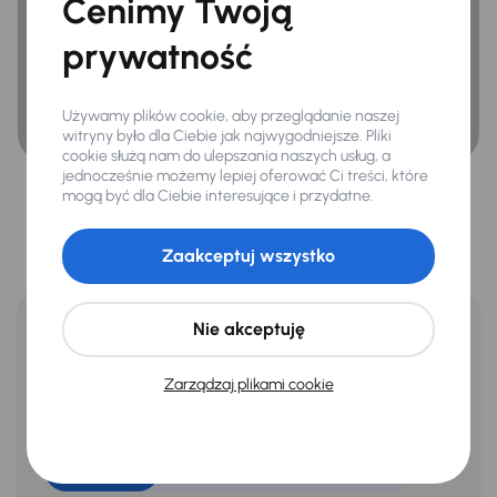
Cenimy Twoją
Extra
Czujnik deszczu
prywatność
Kompresor -zestaw naprawczy
Używamy plików cookie, aby przeglądanie naszej
Tylne czujniki parkowania
witryny było dla Ciebie jak najwygodniejsze. Pliki
cookie służą nam do ulepszania naszych usług, a
Więcej niż tylko zakup
jednocześnie możemy lepiej oferować Ci treści, które
mogą być dla Ciebie interesujące i przydatne.
Infotainment
samochodu
Android Auto
Zaakceptuj wszystko
Zyskaj pewność bezpiecznego zakupu, transparentną historię i
Apple CarPlay
komfortową dostawę prosto do Twojego domu.
Bluetooth
Oszczędzasz w porównaniu do
Nie akceptuję
Virtual cockpit
nowego samochodu
8 700 zł
Zarządzaj plikami cookie
Ten samochód jako nowy kosztował 86 700 zł. Teraz jest u
nas dostępny od ręki z minimalnym przebiegiem i w jeszcze
Bezpieczeństwo
lepszej cenie!
ABS
78 000 zł
Airbag