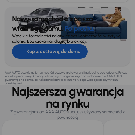
Nowy samochód z zacisza
własnego domu.
Po prostu.
Wszelkie formalności załatwisz bez konieczności wizyty w
salonie. Bez czekania i długiej biurokracji.
Kup z dostawą do domu
AAA AUTO udziela na ten samochód dożywotniej gwarancji na legalne pochodzenie. Pojazd
został w pełni zweryfikowany w krajowych i zagranicznych bazach danych, a AAA AUTO
gwarantuje na piśmie, że wskazania licznika kilometrów odpowiadają rzeczywistemu
przebiegowi.
Najszersza gwarancja
na rynku
Z gwarancjami od AAA AUTO kupujesz używany samochód z
pewnością