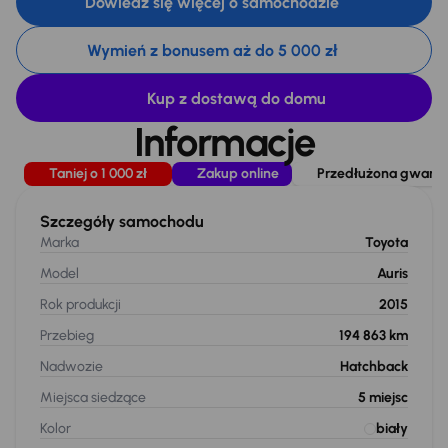
Dowiedz się więcej o samochodzie
Wymień z bonusem aż do 5 000 zł
Kup z dostawą do domu
Informacje
Taniej o 1 000 zł
Zakup online
Przedłużona gwaranc
Szczegóły samochodu
Marka
Toyota
Model
Auris
Rok produkcji
2015
Przebieg
194 863 km
Nadwozie
Hatchback
Miejsca siedzące
5
miejsc
Kolor
biały