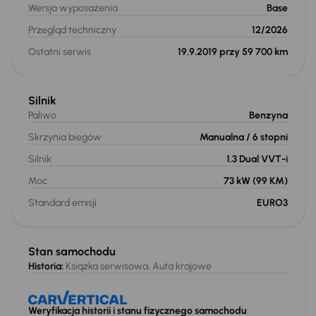
Wersja wyposażenia
Base
Przegląd techniczny
12/2026
Ostatni serwis
19.9.2019 przy 59 700 km
Silnik
Paliwo
Benzyna
Skrzynia biegów
Manualna
/ 6 stopni
Silnik
1.3 Dual VVT-i
Moc
73 kW
(99 KM)
Standard emisji
EURO3
Stan samochodu
Historia:
Książka serwisowa, Auta krajowe
Weryfikacja historii i stanu fizycznego samochodu