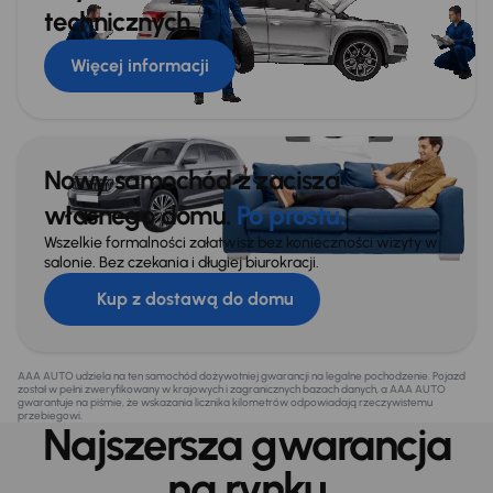
technicznych
Więcej informacji
Nowy samochód z zacisza
własnego domu.
Po prostu.
Wszelkie formalności załatwisz bez konieczności wizyty w
salonie. Bez czekania i długiej biurokracji.
Kup z dostawą do domu
AAA AUTO udziela na ten samochód dożywotniej gwarancji na legalne pochodzenie. Pojazd
został w pełni zweryfikowany w krajowych i zagranicznych bazach danych, a AAA AUTO
gwarantuje na piśmie, że wskazania licznika kilometrów odpowiadają rzeczywistemu
przebiegowi.
Najszersza gwarancja
na rynku