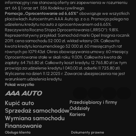
informacyjny i nie stanowią oferty ani zapewnienia w rozumieniu
art. 66 § 1 oraz art. 556 Kodeksu cywilnego.
Promocja „Oprocentowanie od 6,65%”
obowiązuje we wszystkich
placówkach Autocentrum AAA Auto sp. z o.o. Promocja polega na
udzieleniu kredytu na auto z oprocentowaniem od 6,65%.
Rzeczywista Roczna Stopa Oprocentowania („RRSO“): 9,81%.
Reprezentatywny przykład: Samochód marki Opel Insignia rocznik
2019, cena samochodu 52 000 zł, wkład własny 0%. Całkowita
kwota kredytu konsumenckiego 52 000 zł, 60 miesięcznych rat
równych po 1079,43zł. Okres obowiązywania umowy: 60 miesięcy.
Oprocentowanie stałe w skali roku: 9,00%. Całkowita kwota do
zapłaty: 64 765,80 zł. Całkowity koszt kredytu: 12 765,80 zł (w tym
prowizja za udzielenie kredytu 1 040,00 zł, odsetki 11 725,80 zł).
Wyliczenie na dzień 11.12.2025 r. Zawarcie ubezpieczenia nie jest
warunkiem udzielenia kredytu.
Pokaż wszystko
Kupić auto
Przedsiębiorcy i firmy
Oddziały
Sprzedaż samochodów
Kariera
Wymiana samochodu
Finansowanie
Obsługa klienta
Dokumenty prawne