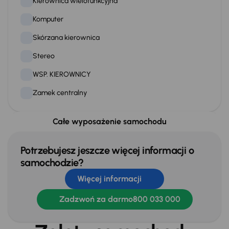
Kierownica wielofunkcyjna
Komputer
Skórzana kierownica
Stereo
WSP. KIEROWNICY
Zamek centralny
Całe wyposażenie samochodu
Na zewnątrz
Bi-xenony
Potrzebujesz jeszcze więcej informacji o
samochodzie?
Extra
Więcej informacji
Kompresor -zestaw naprawczy
Zadzwoń za darmo
800 033 000
Tylne czujniki parkowania