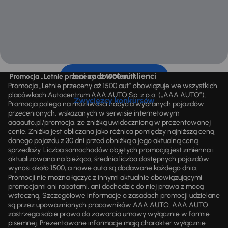
Inni zadowoleni klienci
Promocja „Letnie przeceny aż 1500 aut”
Promocja „Letnie przeceny aż 1500 aut” obowiązuje we wszystkich
placówkach Autocentrum AAA AUTO Sp. z o.o. („AAA AUTO”).
Zwycięzcy konkursów
Promocja polega na możliwości nabycia wybranych pojazdów
przecenionych, wskazanych w serwisie internetowym
aaaauto.pl/promocja, ze zniżką uwidocznioną w prezentowanej
cenie. Zniżka jest obliczana jako różnica pomiędzy najniższą ceną
danego pojazdu z 30 dni przed obniżką a jego aktualną ceną
sprzedaży. Liczba samochodów objętych promocją jest zmienna i
aktualizowana na bieżąco; średnia liczba dostępnych pojazdów
wynosi około 1500, a nowe auta są dodawane każdego dnia.
Promocji nie można łączyć z innymi aktualnie obowiązującymi
promocjami ani rabatami, ani dochodzić do niej prawa z mocą
wsteczną. Szczegółowe informacje o zasadach promocji udzielane
są przez upoważnionych pracowników AAA AUTO. AAA AUTO
zastrzega sobie prawo do zawarcia umowy wyłącznie w formie
pisemnej. Prezentowane informacje mają charakter wyłącznie