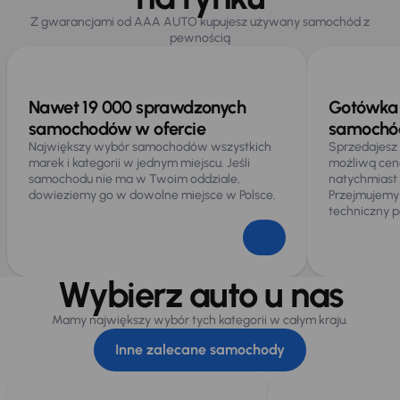
Z gwarancjami od AAA AUTO kupujesz używany samochód z
pewnością
Nawet 19 000 sprawdzonych
Gotówka 
samochodów w ofercie
samochód
Największy wybór samochodów wszystkich
Sprzedajesz
marek i kategorii w jednym miejscu. Jeśli
możliwą cen
samochodu nie ma w Twoim oddziale,
natychmiast
dowieziemy go w dowolne miejsce w Polsce.
Przejmujemy
techniczny p
Wybierz auto u nas
Mamy największy wybór tych kategorii w całym kraju.
Inne zalecane samochody