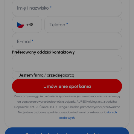
Imię i nazwisko
*
Telefon
*
+48
E-mail
*
Preferowany oddział kontaktowy
Jestem firmą / przedsiębiorcą
Umówienie spotkania
Zwracamy uwagę, że umówienie spotkania nie jest równoznaczne z rezerwacją
ani zagwarantowaną dostępnością pojazdu. AURES Holdings a.s., z siedzibą
Dopraváků 874/15, Čimice, 184 00 Praga 8, będzie przechowywać i przetwarzać
Twoje dane osobowe zgodnie z zasadami ochrony i przetwarzania
danych
osobowych
.