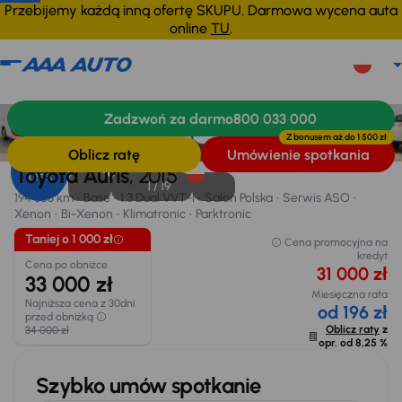
Przebijemy każdą inną ofertę SKUPU. Darmowa wycena auta
online
TU
.
Toyota Auris
2015
194 863 km
Zadzwoń za darmo
800 033 000
Informacje
Wyposażenie
Zalety samochodu
Finansowanie
Taniej o 1 000 zł
Z bonusem aż do
1 500 zł
Oblicz ratę
Umówienie spotkania
Opr. od
Toyota Auris
, 2015
8,25 %
1 /
19
194 863 km
Base
1.3 Dual VVT-i
Salon Polska
Serwis ASO
Xenon
Bi-Xenon
Klimatronic
Parktronic
Taniej o 1 000 zł
Cena promocyjna na
kredyt
Cena po obniżce
31 000 zł
33 000 zł
Miesięczna rata
Najniższa cena z 30dni
od 196 zł
przed obniżką
Oblicz raty
z
34 000 zł
opr. od
8,25 %
Szybko umów spotkanie