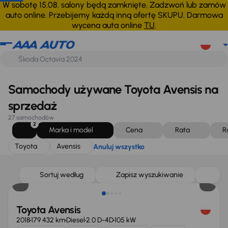
Toyota
Avensis
Anuluj wszystko
W sobotę 15.08. salony będą zamknięte. Zadzwoń lub zamów
auto online. Przebijemy każdą inną ofertę SKUPU. Darmowa
wycena auta online
TU
.
Samochody używane Toyota Avensis na
sprzedaż
27 samochodów
2
Marka i model
Cena
Rata
R
Toyota
Avensis
Anuluj wszystko
Taniej o 1 000 zł
Sortuj według
Zapisz wyszukiwanie
Toyota Avensis
2018
179 432 km
Diesel
2.0 D-4D
105 kW