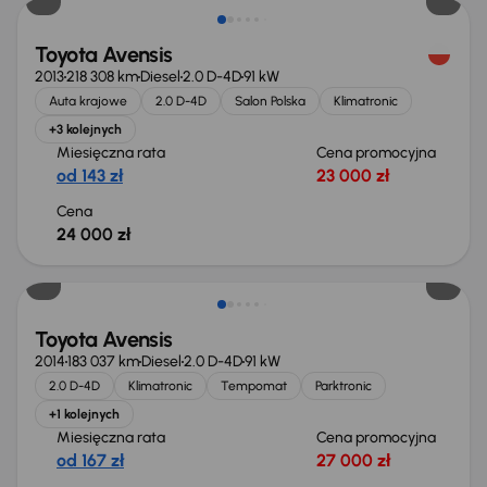
Toyota Avensis
2013
218 308 km
Diesel
2.0 D-4D
91 kW
Auta krajowe
2.0 D-4D
Salon Polska
Klimatronic
+3 kolejnych
Miesięczna rata
Cena promocyjna
od 143 zł
23 000 zł
Cena
24 000 zł
Toyota Avensis
2014
183 037 km
Diesel
2.0 D-4D
91 kW
2.0 D-4D
Klimatronic
Tempomat
Parktronic
+1 kolejnych
Miesięczna rata
Cena promocyjna
od 167 zł
27 000 zł