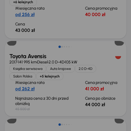
+6 kolejnych
Miesięczna rata
Cena promocyjna
od 256 zł
40 000 zł
Cena
43 000 zł
Taniej o 1 500 zł
Toyota Avensis
2017
141 995 km
Diesel
2.0 D-4D
105 kW
Książka serwisowa
Auta krajowe
2.0 D-4D
Salon Polska
+5 kolejnych
Miesięczna rata
Cena promocyjna
od 262 zł
41 000 zł
Najniższa cena z 30 dni przed
Cena po obniżce
obniżką
44 000 zł
45 500 zł
Taniej o 900 zł