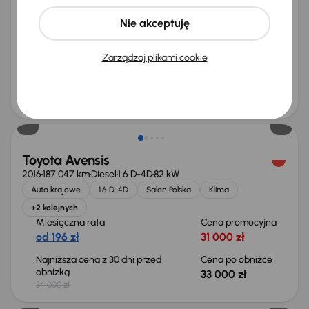
Książka serwisowa
Auta krajowe
2.0 D-4D
Nie akceptuję
Salon Polska
+3 kolejnych
Miesięczna rata
Cena promocyjna
Zarządzaj plikami cookie
od 214 zł
34 000 zł
Cena
36 000 zł
Taniej o 1 000 zł
Toyota Avensis
2016
187 047 km
Diesel
1.6 D-4D
82 kW
Auta krajowe
1.6 D-4D
Salon Polska
Klima
+2 kolejnych
Miesięczna rata
Cena promocyjna
od 196 zł
31 000 zł
Najniższa cena z 30 dni przed
Cena po obniżce
obniżką
33 000 zł
34 000 zł