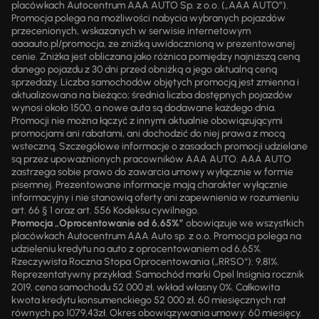
placówkach Autocentrum AAA AUTO Sp. z o.o. („AAA AUTO”).
Promocja polega na możliwości nabycia wybranych pojazdów
przecenionych, wskazanych w serwisie internetowym
aaaauto.pl/promocja, ze zniżką uwidocznioną w prezentowanej
cenie. Zniżka jest obliczana jako różnica pomiędzy najniższą ceną
danego pojazdu z 30 dni przed obniżką a jego aktualną ceną
sprzedaży. Liczba samochodów objętych promocją jest zmienna i
aktualizowana na bieżąco; średnia liczba dostępnych pojazdów
wynosi około 1500, a nowe auta są dodawane każdego dnia.
Promocji nie można łączyć z innymi aktualnie obowiązującymi
promocjami ani rabatami, ani dochodzić do niej prawa z mocą
wsteczną. Szczegółowe informacje o zasadach promocji udzielane
są przez upoważnionych pracowników AAA AUTO. AAA AUTO
zastrzega sobie prawo do zawarcia umowy wyłącznie w formie
pisemnej. Prezentowane informacje mają charakter wyłącznie
informacyjny i nie stanowią oferty ani zapewnienia w rozumieniu
art. 66 § 1 oraz art. 556 Kodeksu cywilnego.
Promocja „Oprocentowanie od 6,65%”
obowiązuje we wszystkich
placówkach Autocentrum AAA Auto sp. z o.o. Promocja polega na
udzieleniu kredytu na auto z oprocentowaniem od 6,65%.
Rzeczywista Roczna Stopa Oprocentowania („RRSO“): 9,81%.
Reprezentatywny przykład: Samochód marki Opel Insignia rocznik
2019, cena samochodu 52 000 zł, wkład własny 0%. Całkowita
kwota kredytu konsumenckiego 52 000 zł, 60 miesięcznych rat
równych po 1079,43zł. Okres obowiązywania umowy: 60 miesięcy.