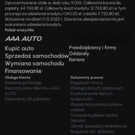
Oprocentowanie stałe w skali roku: 9,00%. Całkowita kwota do
zapłaty: 64 765,80 zł. Całkowity koszt kredytu: 12 765,80 zł (w tym
prowizja za udzielenie kredytu 1 040,00 zł, odsetki 11 725,80 zł).
Wyliczenie na dzień 11.12.2025 r. Zawarcie ubezpieczenia nie jest
warunkiem udzielenia kredytu.
Pokaż wszystko
Kupić auto
Przedsiębiorcy i firmy
Oddziały
Sprzedaż samochodów
Kariera
Wymiana samochodu
Finansowanie
Obsługa klienta
Dokumenty prawne
Reklamacje/Skarga
Regulamin strony
Rzecznik praw klientów AAA
Obsługa danych osobowych
AUTO
Przetwarzanie danych
Dokumenty do pobrania
osobowych
Zasady korzystania z plików
cookies
Ustawienia plików cookie
DataAct
Cennik sprzedaży dodatkowej
Regulacje dot. płatności