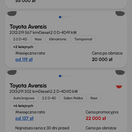
55 000 zł
Taniej o 500 zł
Toyota Avensis
2012
219 567 km
Diesel
2.0 D-4D
91 kW
2.0 D-4D
Navi
Klimatronic
Tempomat
+2 kolejnych
Miesięczna rata
Cena po obniżce
od 119 zł
20 000 zł
Toyota Avensis
2013
291 502 km
Diesel
2.2 D-4D
110 kW
Auta krajowe
2.2 D-4D
Salon Polska
Navi
+6 kolejnych
Miesięczna rata
Cena promocyjna
od 137 zł
22 000 zł
Najniższa cena z 30 dni przed
Cena po obniżce