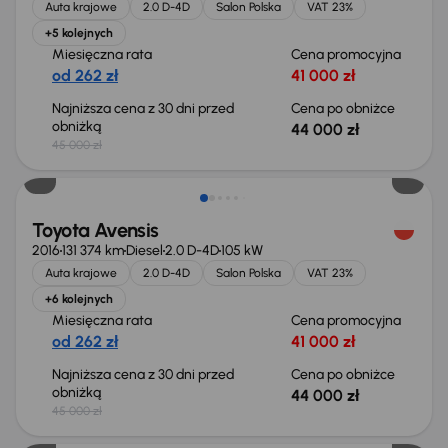
Auta krajowe
2.0 D-4D
Salon Polska
VAT 23%
+5 kolejnych
Miesięczna rata
Cena promocyjna
od 262 zł
41 000 zł
Najniższa cena z 30 dni przed
Cena po obniżce
obniżką
44 000 zł
45 000 zł
Taniej o 1 000 zł
Toyota Avensis
2016
131 374 km
Diesel
2.0 D-4D
105 kW
Auta krajowe
2.0 D-4D
Salon Polska
VAT 23%
+6 kolejnych
Miesięczna rata
Cena promocyjna
od 262 zł
41 000 zł
Najniższa cena z 30 dni przed
Cena po obniżce
obniżką
44 000 zł
45 000 zł
Taniej o 1 000 zł