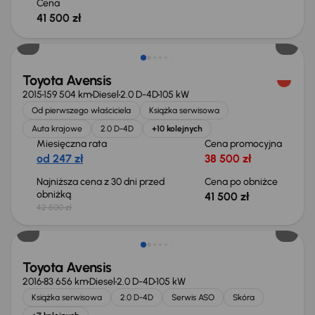
Cena
41 500 zł
Taniej o 1 000 zł
Toyota Avensis
2015
159 504 km
Diesel
2.0 D-4D
105 kW
Od pierwszego właściciela
Książka serwisowa
Auta krajowe
2.0 D-4D
+10 kolejnych
Miesięczna rata
Cena promocyjna
od 247 zł
38 500 zł
Najniższa cena z 30 dni przed
Cena po obniżce
obniżką
41 500 zł
42 500 zł
Toyota Avensis
2016
83 656 km
Diesel
2.0 D-4D
105 kW
Książka serwisowa
2.0 D-4D
Serwis ASO
Skóra