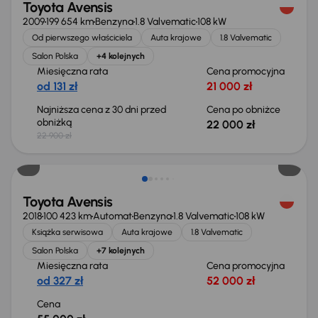
Toyota Avensis
2009
199 654 km
Benzyna
1.8 Valvematic
108 kW
Od pierwszego właściciela
Auta krajowe
1.8 Valvematic
Salon Polska
+4 kolejnych
Miesięczna rata
Cena promocyjna
od 131 zł
21 000 zł
Najniższa cena z 30 dni przed
Cena po obniżce
obniżką
22 000 zł
22 900 zł
Toyota Avensis
2018
100 423 km
Automat
Benzyna
1.8 Valvematic
108 kW
Książka serwisowa
Auta krajowe
1.8 Valvematic
Salon Polska
+7 kolejnych
Miesięczna rata
Cena promocyjna
od 327 zł
52 000 zł
Cena