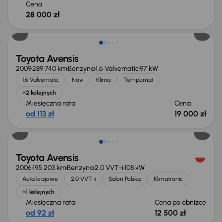
Cena
28 000 zł
Toyota Avensis
2009
289 740 km
Benzyna
1.6 Valvematic
97 kW
1.6 Valvematic
Navi
Klima
Tempomat
+2 kolejnych
Miesięczna rata
Cena
od 113 zł
19 000 zł
Toyota Avensis
2006
195 203 km
Benzyna
2.0 VVT-i
108 kW
Auta krajowe
2.0 VVT-i
Salon Polska
Klimatronic
+1 kolejnych
Miesięczna rata
Cena po obniżce
od 92 zł
12 500 zł