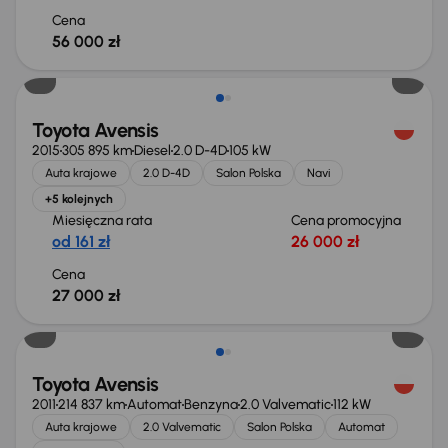
Cena
56 000 zł
Toyota Avensis
2015
305 895 km
Diesel
2.0 D-4D
105 kW
Auta krajowe
2.0 D-4D
Salon Polska
Navi
+5 kolejnych
Miesięczna rata
Cena promocyjna
od 161 zł
26 000 zł
Cena
27 000 zł
Toyota Avensis
2011
214 837 km
Automat
Benzyna
2.0 Valvematic
112 kW
Auta krajowe
2.0 Valvematic
Salon Polska
Automat