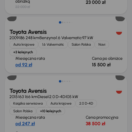
obniżką
23 000 zł
22 000 zł
Taniej o 500 zł
Toyota Avensis
2009
186 248 km
Benzyna
1.6 Valvematic
97 kW
Auta krajowe
1.6 Valvematic
Salon Polska
Navi
+3 kolejnych
Miesięczna rata
Cena po obniżce
od 92 zł
15 500 zł
Świeżo skupione
Toyota Avensis
2015
163 166 km
Diesel
2.0 D-4D
105 kW
Książka serwisowa
Auta krajowe
2.0 D-4D
Salon Polska
+10 kolejnych
Miesięczna rata
Cena promocyjna
od 247 zł
38 500 zł