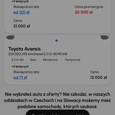
+3 kolejnych
Miesięczna rata
Cena promocyjna
od 125 zł
20 000 zł
Cena
21 000 zł
Toyota Avensis
2011
300 692 km
Diesel
2.0 D-4D
93 kW
2.0 D-4D
Navi
Klimatronic
Tempomat
+3 kolejnych
Miesięczna rata
Cena
od 71 zł
12 000 zł
Nie wybrałeś auto z oferty? Nie szkodzi, w naszych
oddziałach w Czechach i na Słowacji możemy mieć
podobne samochody, których szukasz.