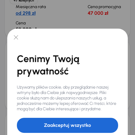
+7 kolejnych
Miesięczna rata
Cena promocyjna
od 298 zł
47 000 zł
Cena
50 000 zł
Taniej o 1 000 zł
Toyota Avensis
Cenimy Twoją
2015
143 907 km
Diesel
2.0 D-4D
105 kW
prywatność
2.0 D-4D
Skóra
Navi
Xenon
+5 kolejnych
Miesięczna rata
Cena promocyjna
od 268 zł
42 000 zł
Używamy plików cookie, aby przeglądanie naszej
Najniższa cena z 30 dni przed
Cena po obniżce
witryny było dla Ciebie jak najwygodniejsze. Pliki
obniżką
45 000 zł
cookie służą nam do ulepszania naszych usług, a
46 000 zł
jednocześnie możemy lepiej oferować Ci treści, które
mogą być dla Ciebie interesujące i przydatne.
Zaakceptuj wszystko
Toyota Avensis
2016
177 115 km
Diesel
2.0 D-4D
105 kW