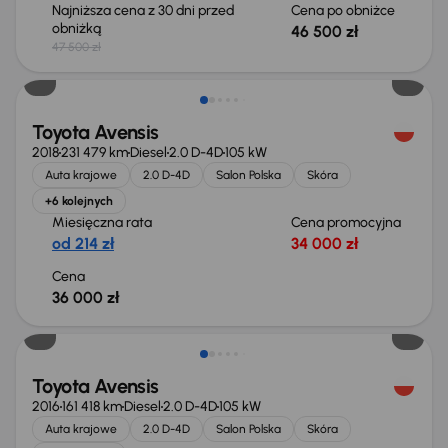
Najniższa cena z 30 dni przed
Cena po obniżce
obniżką
46 500 zł
47 500 zł
Toyota Avensis
2018
231 479 km
Diesel
2.0 D-4D
105 kW
Auta krajowe
2.0 D-4D
Salon Polska
Skóra
+6 kolejnych
Miesięczna rata
Cena promocyjna
od 214 zł
34 000 zł
Cena
36 000 zł
Toyota Avensis
2016
161 418 km
Diesel
2.0 D-4D
105 kW
Auta krajowe
2.0 D-4D
Salon Polska
Skóra