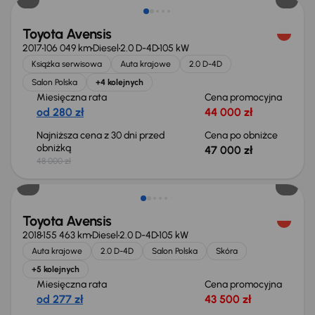
Toyota Avensis
2017
106 049 km
Diesel
2.0 D-4D
105 kW
Książka serwisowa
Auta krajowe
2.0 D-4D
Salon Polska
+4 kolejnych
Miesięczna rata
Cena promocyjna
od 280 zł
44 000 zł
Najniższa cena z 30 dni przed
Cena po obniżce
obniżką
47 000 zł
48 000 zł
Taniej o 1 000 zł
Toyota Avensis
2018
155 463 km
Diesel
2.0 D-4D
105 kW
Auta krajowe
2.0 D-4D
Salon Polska
Skóra
+5 kolejnych
Miesięczna rata
Cena promocyjna
od 277 zł
43 500 zł