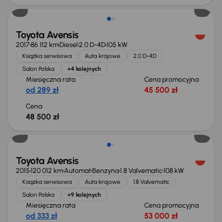
Toyota Avensis
2017
86 112 km
Diesel
2.0 D-4D
105 kW
Książka serwisowa
Auta krajowe
2.0 D-4D
Salon Polska
+4 kolejnych
Miesięczna rata
Cena promocyjna
od 289 zł
45 500 zł
Cena
48 500 zł
Toyota Avensis
2015
120 012 km
Automat
Benzyna
1.8 Valvematic
108 kW
Książka serwisowa
Auta krajowe
1.8 Valvematic
Salon Polska
+9 kolejnych
Miesięczna rata
Cena promocyjna
od 333 zł
53 000 zł