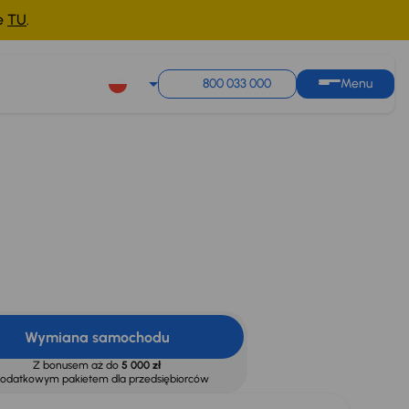
ne
TU
.
800 033 000
Menu
Wymiana samochodu
Z bonusem aż do
5 000 zł
dodatkowym pakietem dla przedsiębiorców