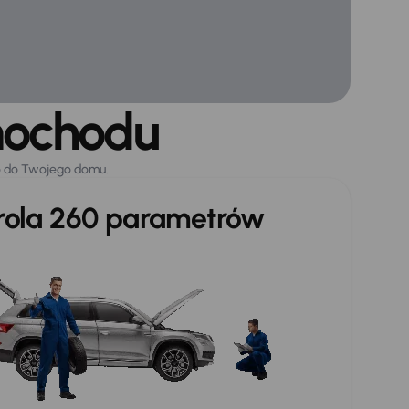
mochodu
o do Twojego domu.
trola 260 parametrów