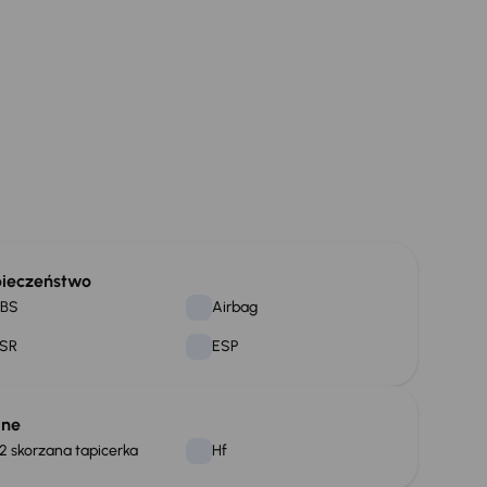
ieczeństwo
BS
Airbag
SR
ESP
lne
/2 skorzana tapicerka
Hf