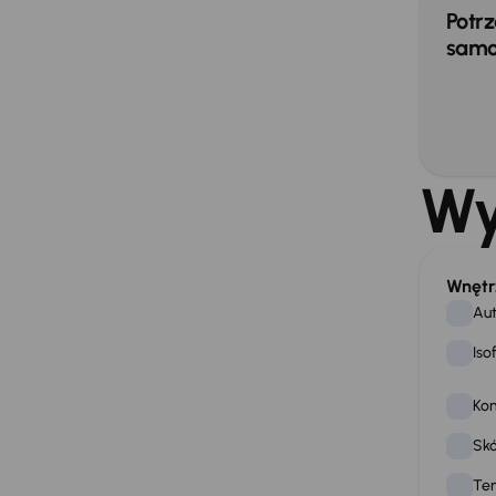
Potrz
samo
Wy
Wnętr
Aut
Iso
Ko
Skó
Te