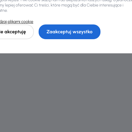
 lepiej oferować Ci treści, które mogą być dla Ciebie interesujące i
nansowanie
atne.
zaj plikami cookie
sze warunki finansowania niż v banku.
ie akceptuję
Zaakceptuj wszystko