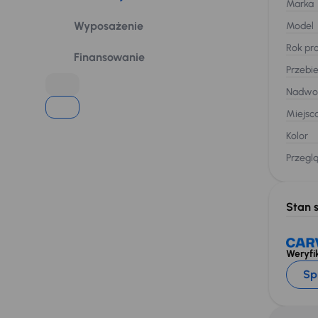
Marka
Wyposażenie
Model
Rok pro
Finansowanie
Przebi
Nadwo
Miejsc
Kolor
Przegl
Stan 
Weryfik
Sp