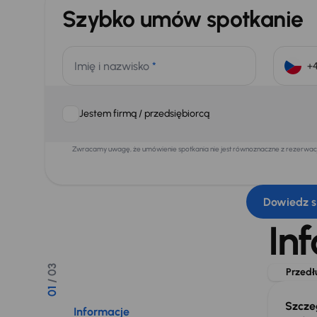
Szybko umów spotkanie
Imię i nazwisko
*
Jestem firmą / przedsiębiorcą
Zwracamy uwagę, że umówienie spotkania nie jest równoznaczne z rezerwacją
Dowiedz s
In
/ 03
Przedł
01
Szcze
Informacje