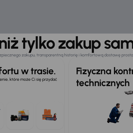
 niż tylko zakup sa
zpiecznego zakupu, transparentną historię i komfortową dostawę prost
ortu w trasie.
Fizyczna kon
ie, które może Ci się przydać
technicznych