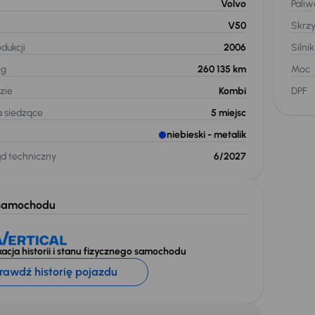
Volvo
Paliw
V50
Skrz
dukcji
2006
Silnik
eg
260 135 km
Moc
zie
Kombi
DPF
a siedzące
5
miejsc
niebieski
- metalik
ąd techniczny
6/2027
samochodu
acja historii i stanu fizycznego samochodu
rawdź historię pojazdu