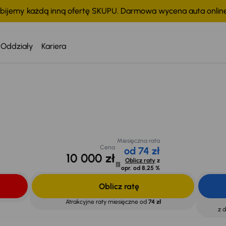
bijemy każdą inną ofertę SKUPU. Darmowa wycena auta onli
Oddziały
Kariera
Miesięczna rata
Cena
od 74 zł
10 000 zł
Oblicz raty
z
chodu
opr. od
8,25 %
Miesięczna rata
Cena
od 74 zł
10 000 zł
Oblicz raty
z
opr. od
8,25 %
Oblicz ratę
Atrakcyjne raty miesięczne od
74 zł
z 