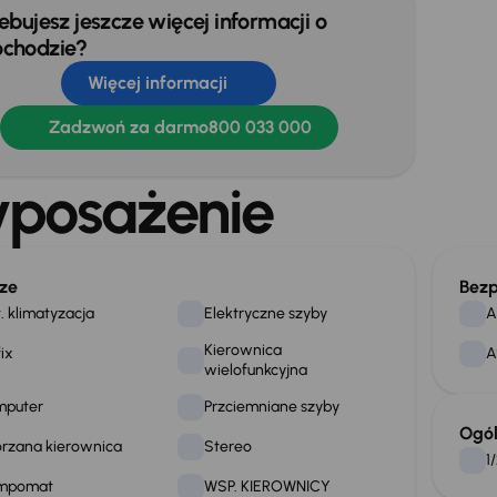
ebujesz jeszcze więcej informacji o
chodzie?
Więcej informacji
Zadzwoń za darmo
800 033 000
posażenie
ze
Bezp
. klimatyzacja
Elektryczne szyby
A
Kierownica
fix
A
wielofunkcyjna
mputer
Przciemniane szyby
Ogó
rzana kierownica
Stereo
1
mpomat
WSP. KIEROWNICY