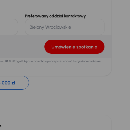
Preferowany oddział kontaktowy
Umówienie spotkania
mice, 184 00 Praga 8, będzie przechowywać i przetwarzać Twoje dane osobowe
 000 zł
k