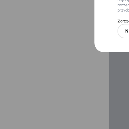
możemy
Fi
przyd
Zarząd
Zyskaj lep
N