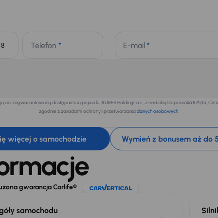
Telefon
*
E-mail
*
+48
 ani zagwarantowaną dostępnością pojazdu. AURES Holdings a.s., z siedzibą Dopraváků 874/15, Či
zgodnie z zasadami ochrony i przetwarzania
danych osobowych
.
ię więcej o samochodzie
Wymień z bonusem aż do 5
formacje
użona gwarancja Carlife®
góły samochodu
Silni