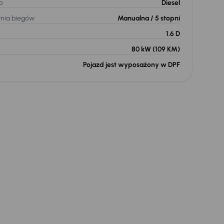
o
Diesel
ynia biegów
Manualna
/ 5 stopni
1.6 D
80 kW
(109 KM)
Pojazd jest wyposażony w DPF