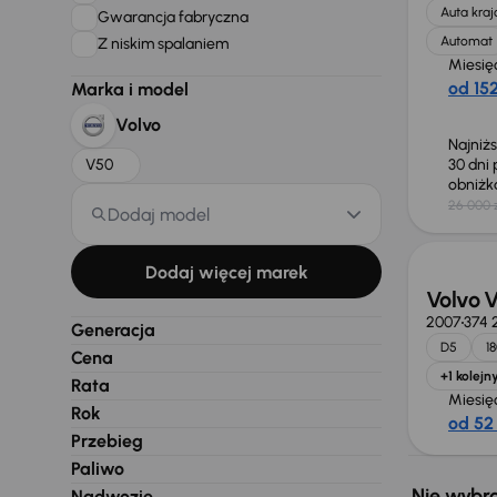
Auta kra
Gwarancja fabryczna
Automat
Z niskim spalaniem
Miesię
od 152
Marka i model
Volvo
Najniż
V50
30 dni
obniż
26 000 
Dodaj model
Dodaj więcej marek
Volvo 
2007
374 
Generacja
D5
1
Cena
+1 kolejn
Rata
Miesię
Rok
od 52 
Przebieg
Paliwo
Nie wybra
Nadwozie