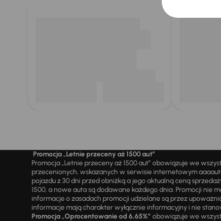
Promocja „Letnie przeceny aż 1500 aut”
Promocja „Letnie przeceny aż 1500 aut” obowiązuje we wszy
przecenionych, wskazanych w serwisie internetowym aaaauto.
pojazdu z 30 dni przed obniżką a jego aktualną ceną sprzeda
1500, a nowe auta są dodawane każdego dnia. Promocji nie m
informacje o zasadach promocji udzielane są przez upowa
informacje mają charakter wyłącznie informacyjny i nie stanow
Promocja „Oprocentowanie od 6,65%”
obowiązuje we wszystk