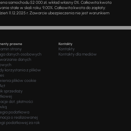
cena samochodu 52 000 zł, wkład własny 0%. Całkowita kwota
ie stałe w skali roku: 9,00%. Całkowita kwota do zapłaty:
a dzień 11.12.2025 r. Zawarcie ubezpieczenia nie jest warunkiem
menty prawne
Kontakty
lamin strony
Kontakty
uga danych osobowych
Kontakty dla mediów
twarzanie danych
owych
y korzystania z plików
ies
wienia plików cookie
Act
ik sprzedaży
tkowej
acje dot. płatności
wką
tegia podatkowa
macja o realizowanej
egii podatkowej za rok