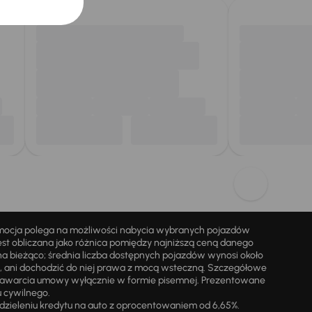
omocja polega na możliwości nabycia wybranych pojazdów
st obliczana jako różnica pomiędzy najniższą ceną danego
na bieżąco; średnia liczba dostępnych pojazdów wynosi około
i, ani dochodzić do niej prawa z mocą wsteczną. Szczegółowe
zawarcia umowy wyłącznie w formie pisemnej. Prezentowane
u cywilnego.
zieleniu kredytu na auto z oprocentowaniem od 6,65%.