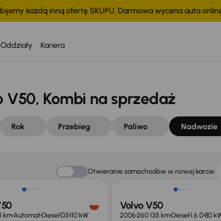
bijemy każdą inną ofertę SKUPU. Darmowa wycena auta onli
Oddziały
Kariera
 V50, Kombi na sprzedaż
Rok
Przebieg
Paliwo
Nadwozie
o 500 zł
Otwieranie samochodów w nowej karcie
V50
Volvo V50
1 km
Automat
Diesel
D3
110 kW
2006
260 135 km
Diesel
1.6 D
80 k