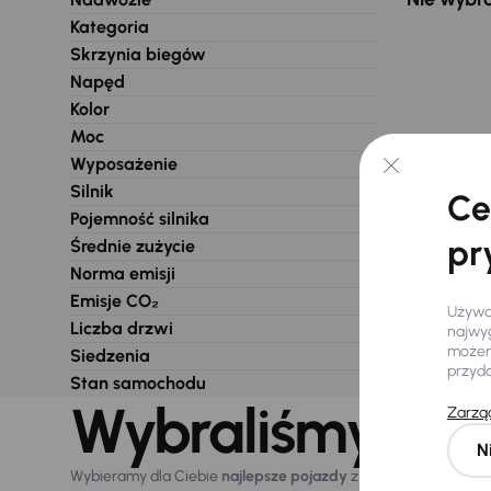
Kategoria
Skrzynia biegów
Napęd
Kolor
Moc
Wyposażenie
Silnik
Ce
Pojemność silnika
pr
Średnie zużycie
Norma emisji
Emisje CO₂
Używam
Liczba drzwi
najwyg
możemy
Siedzenia
przyd
Stan samochodu
Wybraliśmy dla 
Zarząd
N
Wybieramy dla Ciebie
najlepsze pojazdy
z naszej oferty. Kupi