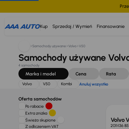
Prze
Szukam:
Volvo
V50
Kombi
Anuluj wszystko
Kup
Sprzedaj / Wymień
Finansowanie
Samochody używane
Volvo
V50
Samochody używane Volvo
4 samochody
Marka i model
Cena
Rata
Volvo
V50
Kombi
Anuluj wszystko
Taniej 
Oferta samochodów
Po rabacie
Extra zniżka
Volvo 
Świeżo skupione
2011
136 85
Z odliczeniem VAT