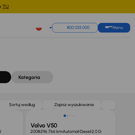
ne
TU
.
Sortuj według
Zapisz wyszukiwanie
800 033 000
Menu
Kategoria
Sortuj według
Zapisz wyszukiwanie
Volvo V50
W
2008
296 766 km
Automat
Diesel
2.0 D