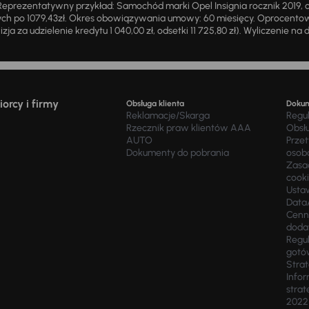
eprezentatywny przykład: Samochód marki Opel Insignia rocznik 2019, 
ch po 1079,43zł. Okres obowiązywania umowy: 60 miesięcy. Oprocentowan
zja za udzielenie kredytu 1 040,00 zł, odsetki 11 725,80 zł). Wyliczenie n
orcy i firmy
Obsługa klienta
Doku
Reklamacje/Skarga
Regu
Rzecznik praw klientów AAA
Obsł
AUTO
Prze
Dokumenty do pobrania
osob
Zasad
cook
Usta
Data
Cenn
doda
Regul
gotó
Stra
Infor
strat
2022