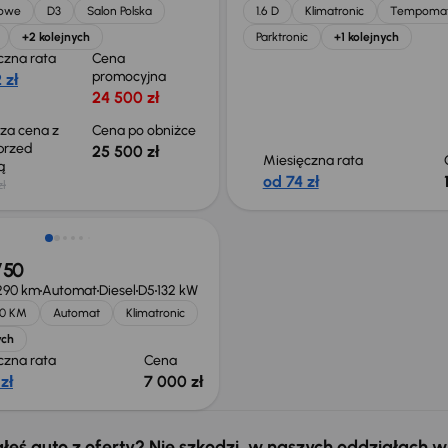
jowe
D3
Salon Polska
1.6 D
Klimatronic
Tempoma
+2 kolejnych
Parktronic
+1 kolejnych
czna rata
Cena
promocyjna
 zł
24 500 zł
sza cena z
Cena po obniżce
 przed
25 500 zł
Miesięczna rata
ką
od 74 zł
zł
V50
290 km
Automat
Diesel
D5
132 kW
80 KM
Automat
Klimatronic
ych
czna rata
Cena
zł
7 000 zł
łeś auto z oferty? Nie szkodzi, w naszych oddziałach