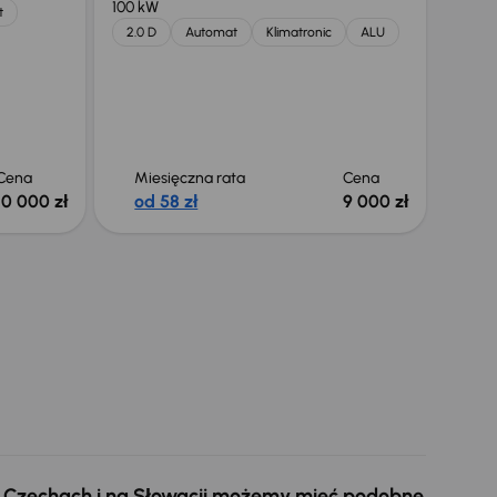
100 kW
t
2.0 D
Automat
Klimatronic
ALU
Cena
Miesięczna rata
Cena
10 000 zł
od 58 zł
9 000 zł
 w Czechach i na Słowacji możemy mieć podobne