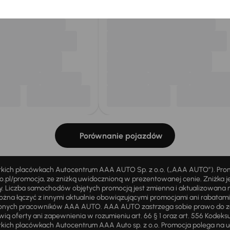
Porównanie pojazdów
stkich placówkach Autocentrum AAA AUTO Sp. z o.o. („AAA AUTO”). Pr
pl/promocja, ze zniżką uwidocznioną w prezentowanej cenie. Zniżka je
ży. Liczba samochodów objętych promocją jest zmienna i aktualizowana 
ożna łączyć z innymi aktualnie obowiązującymi promocjami ani rabatam
żnionych pracowników AAA AUTO. AAA AUTO zastrzega sobie prawo do 
ią oferty ani zapewnienia w rozumieniu art. 66 § 1 oraz art. 556 Kodeks
ich placówkach Autocentrum AAA Auto sp. z o.o. Promocja polega na ud