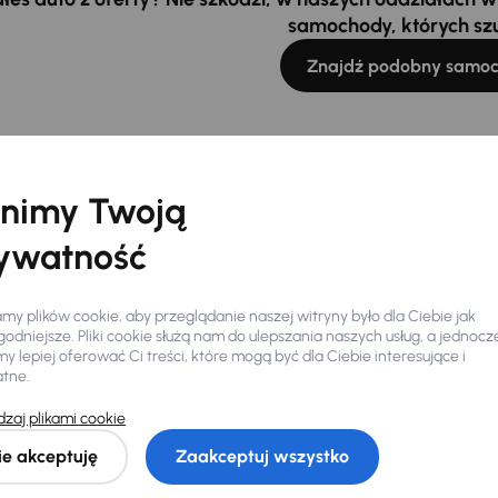
samochody, których sz
Znajdź podobny samo
nimy Twoją
ywatność
y plików cookie, aby przeglądanie naszej witryny było dla Ciebie jak
odniejsze. Pliki cookie służą nam do ulepszania naszych usług, a jednocz
 lepiej oferować Ci treści, które mogą być dla Ciebie interesujące i
atne.
Ciebie
zaj plikami cookie
ie akceptuję
Zaakceptuj wszystko
my dla Ciebie
do 400 pojazdów
każdego dnia.