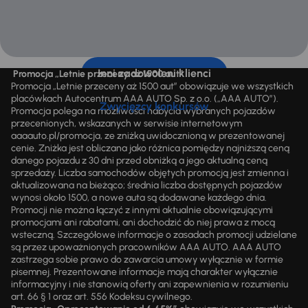
Inni zadowoleni klienci
Promocja „Letnie przeceny aż 1500 aut”
Promocja „Letnie przeceny aż 1500 aut” obowiązuje we wszystkich
placówkach Autocentrum AAA AUTO Sp. z o.o. („AAA AUTO”).
Zwycięzcy konkursów
Promocja polega na możliwości nabycia wybranych pojazdów
przecenionych, wskazanych w serwisie internetowym
aaaauto.pl/promocja, ze zniżką uwidocznioną w prezentowanej
cenie. Zniżka jest obliczana jako różnica pomiędzy najniższą ceną
danego pojazdu z 30 dni przed obniżką a jego aktualną ceną
sprzedaży. Liczba samochodów objętych promocją jest zmienna i
aktualizowana na bieżąco; średnia liczba dostępnych pojazdów
wynosi około 1500, a nowe auta są dodawane każdego dnia.
Promocji nie można łączyć z innymi aktualnie obowiązującymi
promocjami ani rabatami, ani dochodzić do niej prawa z mocą
wsteczną. Szczegółowe informacje o zasadach promocji udzielane
są przez upoważnionych pracowników AAA AUTO. AAA AUTO
zastrzega sobie prawo do zawarcia umowy wyłącznie w formie
pisemnej. Prezentowane informacje mają charakter wyłącznie
informacyjny i nie stanowią oferty ani zapewnienia w rozumieniu
art. 66 § 1 oraz art. 556 Kodeksu cywilnego.