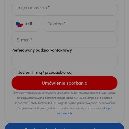
Imię i nazwisko
*
Telefon
*
+48
E-mail
*
Preferowany oddział kontaktowy
Jestem firmą / przedsiębiorcą
Umówienie spotkania
Zwracamy uwagę, że umówienie spotkania nie jest równoznaczne z rezerwacją
ani zagwarantowaną dostępnością pojazdu. AURES Holdings a.s., z siedzibą
Dopraváků 874/15, Čimice, 184 00 Praga 8, będzie przechowywać i przetwarzać
Twoje dane osobowe zgodnie z zasadami ochrony i przetwarzania
danych
osobowych
.