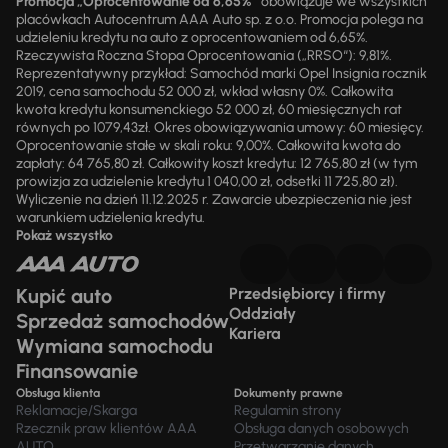
Promocja „Oprocentowanie od 6,65%”
obowiązuje we wszystkich
placówkach Autocentrum AAA Auto sp. z o.o. Promocja polega na
udzieleniu kredytu na auto z oprocentowaniem od 6,65%.
Rzeczywista Roczna Stopa Oprocentowania („RRSO“): 9,81%.
Reprezentatywny przykład: Samochód marki Opel Insignia rocznik
2019, cena samochodu 52 000 zł, wkład własny 0%. Całkowita
kwota kredytu konsumenckiego 52 000 zł, 60 miesięcznych rat
równych po 1079,43zł. Okres obowiązywania umowy: 60 miesięcy.
Oprocentowanie stałe w skali roku: 9,00%. Całkowita kwota do
zapłaty: 64 765,80 zł. Całkowity koszt kredytu: 12 765,80 zł (w tym
prowizja za udzielenie kredytu 1 040,00 zł, odsetki 11 725,80 zł).
Wyliczenie na dzień 11.12.2025 r. Zawarcie ubezpieczenia nie jest
warunkiem udzielenia kredytu.
Pokaż wszystko
Kupić auto
Przedsiębiorcy i firmy
Oddziały
Sprzedaż samochodów
Kariera
Wymiana samochodu
Finansowanie
Obsługa klienta
Dokumenty prawne
Reklamacje/Skarga
Regulamin strony
Rzecznik praw klientów AAA
Obsługa danych osobowych
AUTO
Przetwarzanie danych