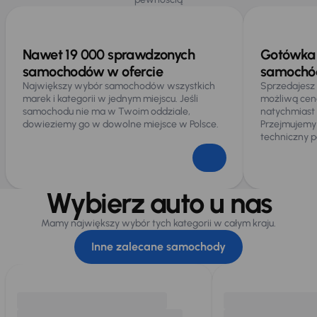
Nawet 19 000 sprawdzonych
Gotówka 
samochodów w ofercie
samochód
Największy wybór samochodów wszystkich
Sprzedajesz
marek i kategorii w jednym miejscu. Jeśli
możliwą cen
samochodu nie ma w Twoim oddziale,
natychmiast
dowieziemy go w dowolne miejsce w Polsce.
Przejmujemy
techniczny p
Wybierz auto u nas
Mamy największy wybór tych kategorii w całym kraju.
Inne zalecane samochody