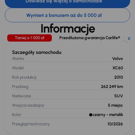
Dowiedz się więcej o samochodzie
Wymień z bonusem aż do 5 000 zł
Informacje
Taniej o 1 000 zł
Przedłużona gwarancja Carlife®
Szczegóły samochodu
Marka
Volvo
Model
XC60
Rok produkcji
2010
Przebieg
262 249 km
Nadwozie
SUV
Miejsca siedzące
5
miejsc
Kolor
czarny
- metalik
Przegląd techniczny
10/2026