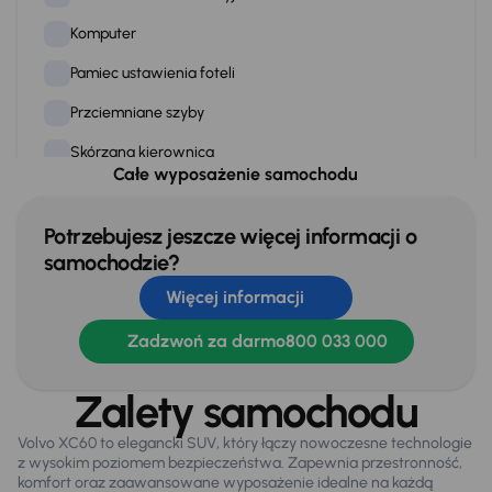
Komputer
Pamiec ustawienia foteli
Przciemniane szyby
Skórzana kierownica
Całe wyposażenie samochodu
Skorzane siedzenia
Stereo
Potrzebujesz jeszcze więcej informacji o
samochodzie?
Tempomat
Więcej informacji
WSP. KIEROWNICY
Zadzwoń za darmo
800 033 000
Zamek centralny
Zalety samochodu
Na zewnątrz
Volvo XC60 to elegancki SUV, który łączy nowoczesne technologie
Automatyczne swiatla dzienne
z wysokim poziomem bezpieczeństwa. Zapewnia przestronność,
komfort oraz zaawansowane wyposażenie idealne na każdą