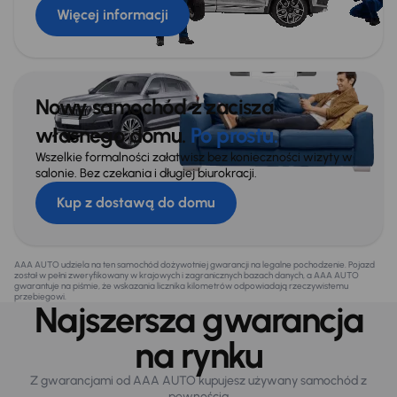
Więcej informacji
Nowy samochód z zacisza
własnego domu.
Po prostu.
Wszelkie formalności załatwisz bez konieczności wizyty w
salonie. Bez czekania i długiej biurokracji.
Kup z dostawą do domu
AAA AUTO udziela na ten samochód dożywotniej gwarancji na legalne pochodzenie. Pojazd
został w pełni zweryfikowany w krajowych i zagranicznych bazach danych, a AAA AUTO
gwarantuje na piśmie, że wskazania licznika kilometrów odpowiadają rzeczywistemu
przebiegowi.
Najszersza gwarancja
na rynku
Z gwarancjami od AAA AUTO kupujesz używany samochód z
pewnością