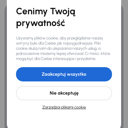
Zyskaj lepsze warunki finansowania niż v banku.
Cenimy Twoją
Infotainment
prywatność
Bluetooth
Nawigacja
Używamy plików cookie, aby przeglądanie naszej
witryny było dla Ciebie jak najwygodniejsze. Pliki
cookie służą nam do ulepszania naszych usług, a
Bezpieczeństwo
jednocześnie możemy lepiej oferować Ci treści, które
ABS
mogą być dla Ciebie interesujące i przydatne.
Airbag
Zaakceptuj wszystko
Alarm
ASR
Nie akceptuję
Asystent zjazdu
Zarządzaj plikami cookie
ESP