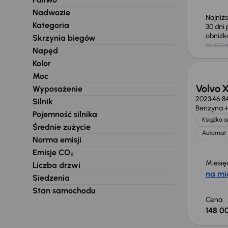
Nadwozie
Najniż
Kategoria
30 dni
obniż
Skrzynia biegów
86 500 z
Napęd
Kolor
Moc
Volvo 
Wyposażenie
2023
46 8
Silnik
Benzyna +
Pojemność silnika
Książka 
Średnie zużycie
Automat
Norma emisji
Emisje CO₂
Miesię
Liczba drzwi
na mi
Siedzenia
Stan samochodu
Cena
148 00