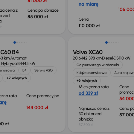
81 000 zł
na miarę
106 000
sza cena z
Cena po obniżce
 przed
85 000 zł
Cena
ką
110 000 zł
ł
Taniej o 500 zł
XC60 B4
Volvo XC60
43 km
Automat
2016
142 398 km
Diesel
D3
110 kW
 Hybryda
B4
145 kW
Od pierwszego właściciela
serwisowa
B4
Serwis ASO
Książka serwisowa
Auta krajow
+7 kolejnych
+6 kolejnych
Miesięczna rata
Cena
promoc
od 339 zł
czna rata
Cena promocyjna
54 000
arę
144 000 zł
Najniższa cena z
Cena po
30 dni przed
57 000
obniżką
0 zł
57 500 zł