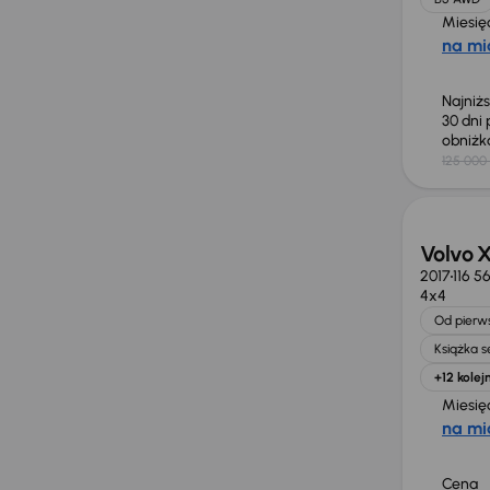
Miesię
na mi
Najniż
30 dni
obniż
125 000 
Możliw
Volvo 
2017
116 5
4x4
Od pierws
Książka 
+12 kolej
Miesię
na mi
Cena