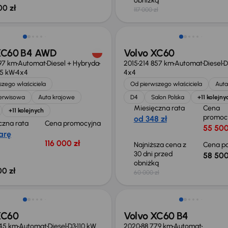
obniżką
00 zł
117 000 zł
ość odliczenia VAT
Taniej o 1 500 zł
XC60 B4 AWD
Volvo XC60
797 km
Automat
Diesel + Hybryda
2015
214 857 km
Automat
Diesel
D
45 kW
4x4
4x4
zego właściciela
Od pierwszego właściciela
Auta
serwisowa
Auta krajowe
D4
Salon Polska
+11 kolejny
Miesięczna rata
Cena
+11 kolejnych
promoc
od 348 zł
czna rata
Cena promocyjna
55 500
arę
116 000 zł
Najniższa cena z
Cena po
30 dni przed
58 500
obniżką
00 zł
60 000 zł
Taniej o 1 500 zł
XC60
Volvo XC60 B4
445 km
Automat
Diesel
D3
110 kW
2020
88 779 km
Automat