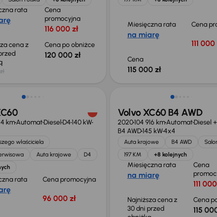
czna rata
Cena
promocyjna
arę
Miesięczna rata
Cena pr
116 000 zł
na miarę
111 000 
sza cena z
Cena po obniżce
 przed
120 000 zł
Cena
ką
115 000 zł
zł
ość odliczenia VAT
Taniej o 2 000 zł
XC60
Volvo XC60 B4 AWD
64 km
Automat
Diesel
D4
140 kW
2020
104 916 km
Automat
Diesel 
B4 AWD
145 kW
4x4
zego właściciela
Auta krajowe
B4 AWD
Salo
serwisowa
Auta krajowe
D4
197 KM
+8 kolejnych
Miesięczna rata
Cena
nych
promoc
na miarę
czna rata
Cena promocyjna
111 000
arę
96 000 zł
Najniższa cena z
Cena po
30 dni przed
115 000