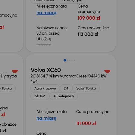
Miesięczna rata
Cena
promocyjna
na miarę
omocyjna
109 000 zł
zł
Najniższa cena z
Cena po obniżce
30 dni przed
113 000 zł
obniżką
115 000 zł
Możliwość odliczenia VAT
Volvo XC60
+ Hybryda
2018
154 714 km
Automat
Diesel
D4
140 kW
4x4
n Polska
Auta krajowe
D4
Salon Polska
190 KM
+8 kolejnych
yjna
Miesięczna rata
Cena promocyjna
 zł
na miarę
111 000 zł
 obniżce
 zł
Cena