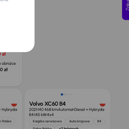
4
140 kW
e
D4
yjna
 zł
 obniżce
0 zł
Taniej o 2 000 zł
Volvo XC60 B4
+ Hybryda
2021
140 468 km
Automat
Diesel + Hybryda
B4
145 kW
4x4
n Polska
Książka serwisowa
Auta krajowe
B4
Salon Polska
+7 kolejnych