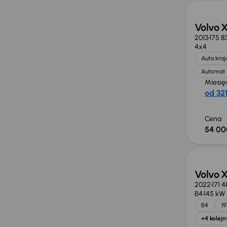
Volvo 
2013
175 8
4x4
Auta kra
Automat
Miesię
od 321
Cena
54 00
Taniej 
Volvo 
2022
171 
B4
145 kW
B4
1
+4 kolejn