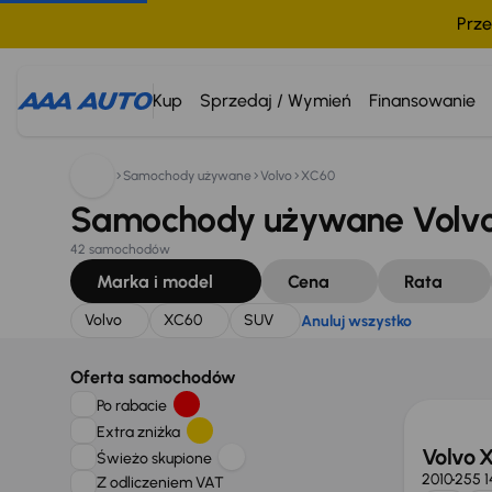
Prze
Szukam:
Volvo
XC60
SUV
Anuluj wszystko
Kup
Sprzedaj / Wymień
Finansowanie
Samochody używane
Volvo
XC60
Samochody używane Volvo
42 samochodów
Marka i model
Cena
Rata
Volvo
XC60
SUV
Anuluj wszystko
Taniej 
Oferta samochodów
Po rabacie
Extra zniżka
Volvo 
Świeżo skupione
2010
255 
Z odliczeniem VAT