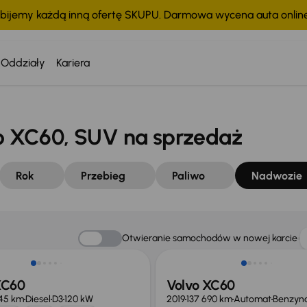
bijemy każdą inną ofertę SKUPU. Darmowa wycena auta onli
Oddziały
Kariera
 XC60, SUV na sprzedaż
Rok
Przebieg
Paliwo
Nadwozie
o 1 000 zł
Taniej o 3 000 zł
Otwieranie samochodów w nowej karcie
XC60
Volvo XC60
145 km
Diesel
D3
120 kW
2019
137 690 km
Automat
Benzyn