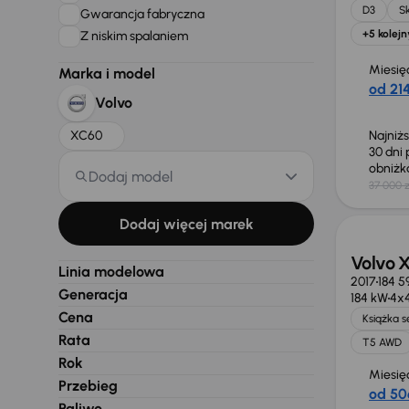
D3
S
Gwarancja fabryczna
+5 kolejn
Z niskim spalaniem
Miesię
Marka i model
od 214
Volvo
XC60
Najniż
30 dni
obniż
Dodaj model
37 000 z
Taniej 
Dodaj więcej marek
Volvo 
Linia modelowa
2017
184 5
Generacja
184 kW
4x
Cena
Książka 
Rata
T5 AWD
Rok
Miesię
Przebieg
od 50
Paliwo