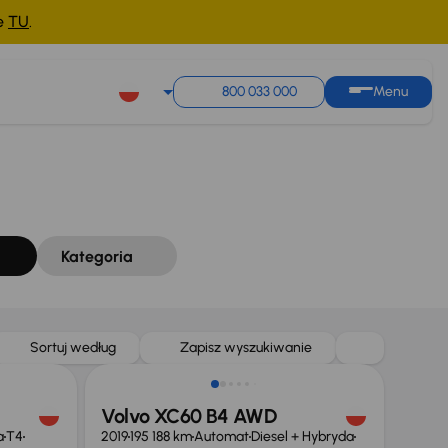
ne
TU
.
Sortuj według
Zapisz wyszukiwanie
800 033 000
Menu
Kategoria
Sortuj według
Zapisz wyszukiwanie
Volvo XC60 B4 AWD
a
T4
2019
195 188 km
Automat
Diesel + Hybryda