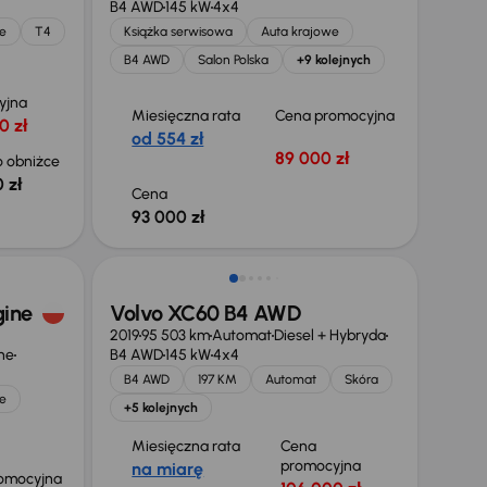
B4 AWD
145 kW
4x4
e
T4
Książka serwisowa
Auta krajowe
B4 AWD
Salon Polska
+9 kolejnych
yjna
Miesięczna rata
Cena promocyjna
0 zł
od 554 zł
89 000 zł
 obniżce
 zł
Cena
93 000 zł
Taniej o 2 000 zł
gine
Volvo XC60 B4 AWD
2019
95 503 km
Automat
Diesel + Hybryda
ne
B4 AWD
145 kW
4x4
B4 AWD
197 KM
Automat
Skóra
e
+5 kolejnych
Miesięczna rata
Cena
promocyjna
na miarę
omocyjna