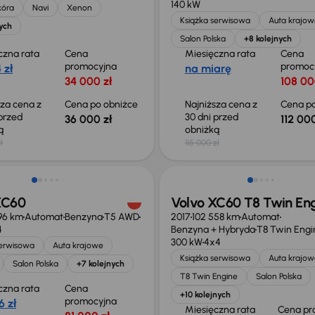
140 kW
kóra
Navi
Xenon
Książka serwisowa
Auta krajow
ych
Salon Polska
+8 kolejnych
czna rata
Cena
Miesięczna rata
Cena
promocyjna
promoc
 zł
na miarę
34 000 zł
108 00
sza cena z
Cena po obniżce
Najniższa cena z
Cena po
 przed
30 dni przed
36 000 zł
112 000
ką
obniżką
ł
115 000 zł
o 1 500 zł
Możliwość odliczenia VAT
XC60
Volvo XC60 T8 Twin En
96 km
Automat
Benzyna
T5 AWD
2017
102 558 km
Automat
4
Benzyna + Hybryda
T8 Twin Engi
300 kW
4x4
serwisowa
Auta krajowe
Książka serwisowa
Auta krajow
Salon Polska
+7 kolejnych
T8 Twin Engine
Salon Polska
czna rata
Cena
+10 kolejnych
promocyjna
6 zł
Miesięczna rata
Cena pr