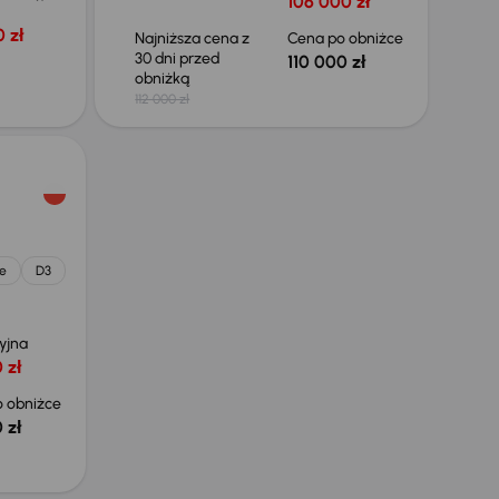
106 000 zł
 zł
Najniższa cena z
Cena po obniżce
30 dni przed
110 000 zł
obniżką
112 000 zł
e
D3
yjna
 zł
 obniżce
 zł