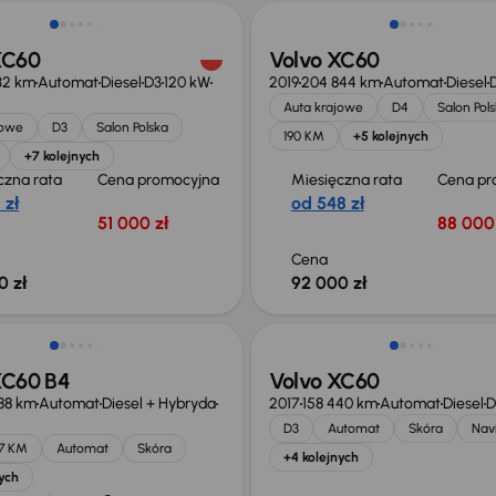
XC60
Volvo XC60
32 km
Automat
Diesel
D3
120 kW
2019
204 844 km
Automat
Diesel
Auta krajowe
D4
Salon Pol
jowe
D3
Salon Polska
190 KM
+5 kolejnych
+7 kolejnych
czna rata
Cena promocyjna
Miesięczna rata
Cena pr
 zł
od 548 zł
51 000 zł
88 000 
Cena
0 zł
92 000 zł
o 2 000 zł
XC60 B4
Volvo XC60
488 km
Automat
Diesel + Hybryda
2017
158 440 km
Automat
Diesel
D
D3
Automat
Skóra
Nav
97 KM
Automat
Skóra
+4 kolejnych
ych