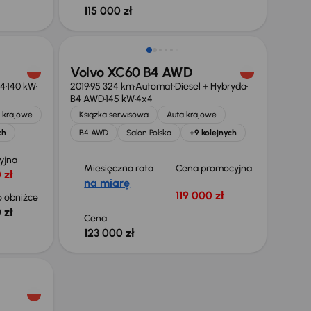
115 000 zł
Świeżo skupione
Volvo XC60 B4 AWD
4
140 kW
2019
95 324 km
Automat
Diesel + Hybryda
B4 AWD
145 kW
4x4
 krajowe
Książka serwisowa
Auta krajowe
ch
B4 AWD
Salon Polska
+9 kolejnych
yjna
Miesięczna rata
Cena promocyjna
 zł
na miarę
119 000 zł
 obniżce
 zł
Cena
123 000 zł