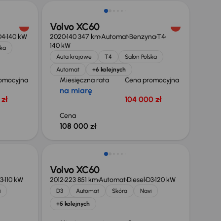
Volvo XC60
D4
140 kW
2020
140 347 km
Automat
Benzyna
T4
140 kW
ska
Auta krajowe
T4
Salon Polska
Automat
+6 kolejnych
omocyjna
Miesięczna rata
Cena promocyjna
na miarę
zł
104 000 zł
Cena
108 000 zł
Taniej o 1 000 zł
Volvo XC60
3
110 kW
2012
223 851 km
Automat
Diesel
D3
120 kW
i
D3
Automat
Skóra
Navi
+5 kolejnych