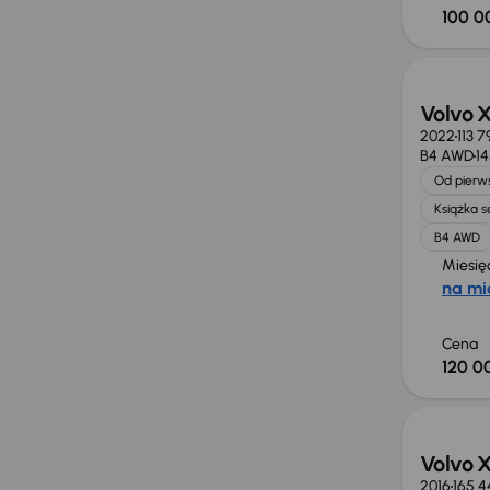
100 0
Możliw
Volvo 
2022
113 
B4 AWD
1
Od pierws
Książka 
B4 AWD
Miesię
na mi
Cena
120 0
Volvo 
2016
165 