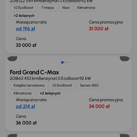
2016
122 549 km
Benzyna
1.0 EcoBoost
92 kW
1.0 EcoBoost
7 miejsc
Navi
Klimatronic
+2 kolejnych
Miesięczna rata
Cena promocyjna
od 196 zł
31 000 zł
Cena
33 000 zł
Świeżo skupione
Ford Grand C-Max
2018
63 453 km
Benzyna
1.0 EcoBoost
92 kW
Książka serwisowa
1.0 EcoBoost
Serwis ASO
Klimatronic
+2 kolejnych
Miesięczna rata
Cena promocyjna
od 214 zł
34 000 zł
Cena
36 000 zł