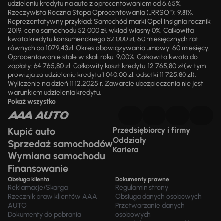
udzieleniu kredytu na auto z oprocentowaniem od 6,65%.
Rzeczywista Roczna Stopa Oprocentowania („RRSO“): 9,81%.
Reprezentatywny przykład: Samochód marki Opel Insignia rocznik
2019, cena samochodu 52 000 zł, wkład własny 0%. Całkowita
kwota kredytu konsumenckiego 52 000 zł, 60 miesięcznych rat
równych po 1079,43zł. Okres obowiązywania umowy: 60 miesięcy.
Oprocentowanie stałe w skali roku: 9,00%. Całkowita kwota do
zapłaty: 64 765,80 zł. Całkowity koszt kredytu: 12 765,80 zł (w tym
prowizja za udzielenie kredytu 1 040,00 zł, odsetki 11 725,80 zł).
Wyliczenie na dzień 11.12.2025 r. Zawarcie ubezpieczenia nie jest
warunkiem udzielenia kredytu.
Pokaż wszystko
Kupić auto
Przedsiębiorcy i firmy
Oddziały
Sprzedaż samochodów
Kariera
Wymiana samochodu
Finansowanie
Obsługa klienta
Dokumenty prawne
Reklamacje/Skarga
Regulamin strony
Rzecznik praw klientów AAA
Obsługa danych osobowych
AUTO
Przetwarzanie danych
Dokumenty do pobrania
osobowych