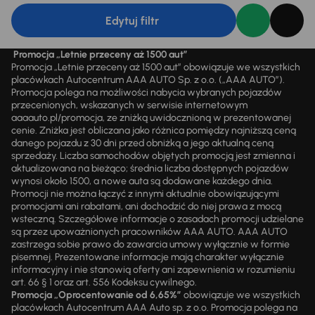
Edytuj filtr
Promocja „Letnie przeceny aż 1500 aut”
Promocja „Letnie przeceny aż 1500 aut” obowiązuje we wszystkich
placówkach Autocentrum AAA AUTO Sp. z o.o. („AAA AUTO”).
Promocja polega na możliwości nabycia wybranych pojazdów
przecenionych, wskazanych w serwisie internetowym
aaaauto.pl/promocja, ze zniżką uwidocznioną w prezentowanej
cenie. Zniżka jest obliczana jako różnica pomiędzy najniższą ceną
danego pojazdu z 30 dni przed obniżką a jego aktualną ceną
sprzedaży. Liczba samochodów objętych promocją jest zmienna i
aktualizowana na bieżąco; średnia liczba dostępnych pojazdów
wynosi około 1500, a nowe auta są dodawane każdego dnia.
Promocji nie można łączyć z innymi aktualnie obowiązującymi
promocjami ani rabatami, ani dochodzić do niej prawa z mocą
wsteczną. Szczegółowe informacje o zasadach promocji udzielane
są przez upoważnionych pracowników AAA AUTO. AAA AUTO
zastrzega sobie prawo do zawarcia umowy wyłącznie w formie
pisemnej. Prezentowane informacje mają charakter wyłącznie
informacyjny i nie stanowią oferty ani zapewnienia w rozumieniu
art. 66 § 1 oraz art. 556 Kodeksu cywilnego.
Promocja „Oprocentowanie od 6,65%”
obowiązuje we wszystkich
placówkach Autocentrum AAA Auto sp. z o.o. Promocja polega na