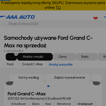
Ford
Grand C-Max
Anuluj wszystko
Przebijemy każdą inną ofertę SKUPU. Darmowa wycena auta
online
TU
.
Samochody używane Ford Grand C-
Max na sprzedaż
6 samochodów
2
Marka i model
Cena
Rata
R
Ford
Grand C-Max
Anuluj wszystko
Sortuj według
Zapisz wyszukiwanie
Ford Grand C-Max
2017
152 164 km
Benzyna
1.0 EcoBoost
92 kW
1.0 EcoBoost
Skóra
Navi
Klimatronic
+3 kolejnych