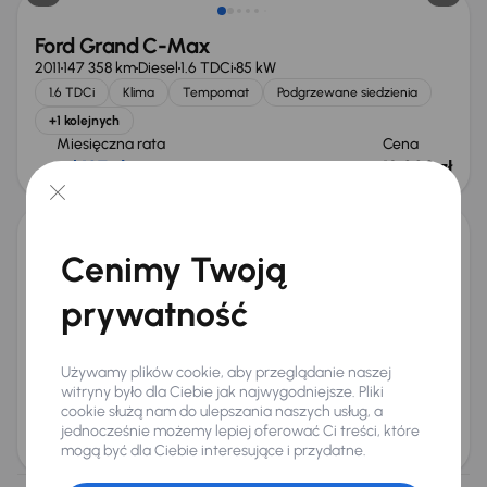
Ford Grand C-Max
2011
147 358 km
Diesel
1.6 TDCi
85 kW
1.6 TDCi
Klima
Tempomat
Podgrzewane siedzienia
+1 kolejnych
Miesięczna rata
Cena
od 107 zł
18 000 zł
Cenimy Twoją
Ford Grand C-Max
2014
122 497 km
Benzyna
1.6 EcoBoost
110 kW
prywatność
Auta krajowe
1.6 EcoBoost
Salon Polska
Navi
+4 kolejnych
Miesięczna rata
Cena promocyjna
Używamy plików cookie, aby przeglądanie naszej
od 161 zł
26 000 zł
witryny było dla Ciebie jak najwygodniejsze. Pliki
cookie służą nam do ulepszania naszych usług, a
Cena
jednocześnie możemy lepiej oferować Ci treści, które
27 000 zł
mogą być dla Ciebie interesujące i przydatne.