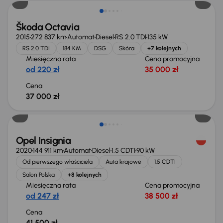
Škoda Octavia
2015
272 837 km
Automat
Diesel
RS 2.0 TDI
135 kW
RS 2.0 TDI
184 KM
DSG
Skóra
+7 kolejnych
Miesięczna rata
Cena promocyjna
od 220 zł
35 000 zł
Cena
37 000 zł
Możliwość odliczenia VAT
Opel Insignia
2020
144 911 km
Automat
Diesel
1.5 CDTI
90 kW
Od pierwszego właściciela
Auta krajowe
1.5 CDTI
Salon Polska
+8 kolejnych
Miesięczna rata
Cena promocyjna
od 247 zł
38 500 zł
Cena
41 500 zł