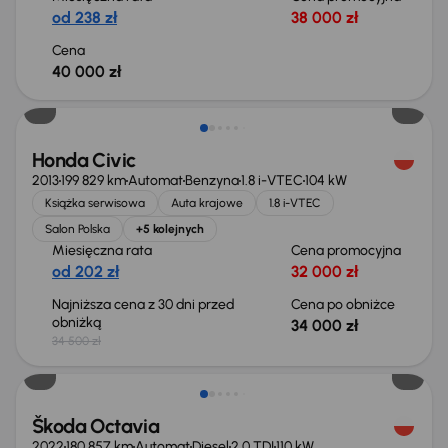
od 238 zł
38 000 zł
Cena
40 000 zł
Taniej o 500 zł
Honda Civic
2013
199 829 km
Automat
Benzyna
1.8 i-VTEC
104 kW
Książka serwisowa
Auta krajowe
1.8 i-VTEC
Salon Polska
+5 kolejnych
Miesięczna rata
Cena promocyjna
od 202 zł
32 000 zł
Najniższa cena z 30 dni przed
Cena po obniżce
obniżką
34 000 zł
34 500 zł
Świeżo skupione
Škoda Octavia
2022
180 857 km
Automat
Diesel
2.0 TDI
110 kW