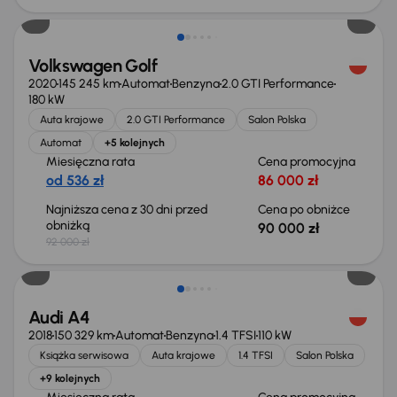
Volkswagen Golf
2020
145 245 km
Automat
Benzyna
2.0 GTI Performance
180 kW
Auta krajowe
2.0 GTI Performance
Salon Polska
Automat
+5 kolejnych
Miesięczna rata
Cena promocyjna
od 536 zł
86 000 zł
Najniższa cena z 30 dni przed
Cena po obniżce
obniżką
90 000 zł
92 000 zł
Taniej o 1 000 zł
Audi A4
2018
150 329 km
Automat
Benzyna
1.4 TFSI
110 kW
Książka serwisowa
Auta krajowe
1.4 TFSI
Salon Polska
+9 kolejnych