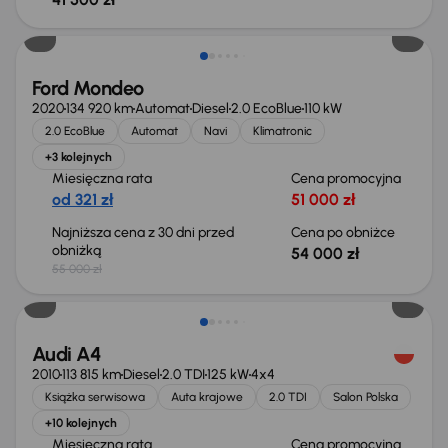
Taniej o 1 000 zł
Ford Mondeo
2020
134 920 km
Automat
Diesel
2.0 EcoBlue
110 kW
2.0 EcoBlue
Automat
Navi
Klimatronic
+3 kolejnych
Miesięczna rata
Cena promocyjna
od 321 zł
51 000 zł
Najniższa cena z 30 dni przed
Cena po obniżce
obniżką
54 000 zł
55 000 zł
Audi A4
2010
113 815 km
Diesel
2.0 TDI
125 kW
4x4
Książka serwisowa
Auta krajowe
2.0 TDI
Salon Polska
+10 kolejnych
Miesięczna rata
Cena promocyjna