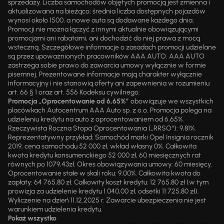
sprzedaży. Liczba samochodów objętych promocją jest zmienna i
aktualizowana na bieżąco; średnia liczba dostępnych pojazdów
wynosi około 1500, a nowe auta są dodawane każdego dnia.
Promocji nie można łączyć z innymi aktualnie obowiązującymi
promocjami ani rabatami, ani dochodzić do niej prawa z mocą
wsteczną. Szczegółowe informacje o zasadach promocji udzielane
są przez upoważnionych pracowników AAA AUTO. AAA AUTO
zastrzega sobie prawo do zawarcia umowy wyłącznie w formie
pisemnej. Prezentowane informacje mają charakter wyłącznie
informacyjny i nie stanowią oferty ani zapewnienia w rozumieniu
art. 66 § 1 oraz art. 556 Kodeksu cywilnego.
Promocja „Oprocentowanie od 6,65%”
obowiązuje we wszystkich
placówkach Autocentrum AAA Auto sp. z o.o. Promocja polega na
udzieleniu kredytu na auto z oprocentowaniem od 6,65%.
Rzeczywista Roczna Stopa Oprocentowania („RRSO“): 9,81%.
Reprezentatywny przykład: Samochód marki Opel Insignia rocznik
2019, cena samochodu 52 000 zł, wkład własny 0%. Całkowita
kwota kredytu konsumenckiego 52 000 zł, 60 miesięcznych rat
równych po 1079,43zł. Okres obowiązywania umowy: 60 miesięcy.
Oprocentowanie stałe w skali roku: 9,00%. Całkowita kwota do
zapłaty: 64 765,80 zł. Całkowity koszt kredytu: 12 765,80 zł (w tym
prowizja za udzielenie kredytu 1 040,00 zł, odsetki 11 725,80 zł).
Wyliczenie na dzień 11.12.2025 r. Zawarcie ubezpieczenia nie jest
warunkiem udzielenia kredytu.
Pokaż wszystko