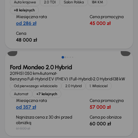
Auta krajowe
2.0 TDI
Salon Polska
184 KM
+8 kolejnych
Miesięczna rata
Cena promocyjna
od 286 zł
45 000 zł
Cena
48 000 zł
Taniej o 1 500 zł
Ford Mondeo 2.0 Hybrid
2019
151 050 km
Automat
Benzyna Full-Hybrid EV (FHEV) (Full-Hybrid)
2.0 Hybrid
138 kW
Od pierwszego właściciela
2.0 Hybrid
1. Właściciel
Automat
+7 kolejnych
Miesięczna rata
Cena promocyjna
od 357 zł
57 000 zł
Najniższa cena z 30 dni przed
Cena po obniżce
obniżką
60 000 zł
61 500 zł