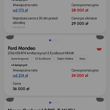
Miesięczna rata
Cena promocyjna
od 173 zł
28 000 zł
Najniższa cena z 30 dni przed
Cena po obniżce
obniżką
29 000 zł
30 000 zł
Ford Mondeo
2016
158 874 km
Benzyna
1.5 EcoBoost
118 kW
Auta krajowe
1.5 EcoBoost
Salon Polska
Navi
+3 kolejnych
Miesięczna rata
Cena promocyjna
od 214 zł
34 000 zł
Cena
36 000 zł
Od nowego taniej o 36 775 zł