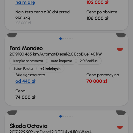
na miarę
102 000 zł
Najniższa cena z 30 dni przed
Cena po obniżce
obniżką
106 000 zł
108 000 zł
Ford Mondeo
2019
100 465 km
Automat
Diesel
2.0 EcoBlue
140 kW
Książka serwisowa
Auta krajowe
2.0 EcoBlue
Salon Polska
+9 kolejnych
Miesięczna rata
Cena promocyjna
od 440 zł
70 000 zł
Cena
74 000 zł
Škoda Octavia
2017
229 909 km
Diesel
2.0 TDI 4x4
110 kW
4x4