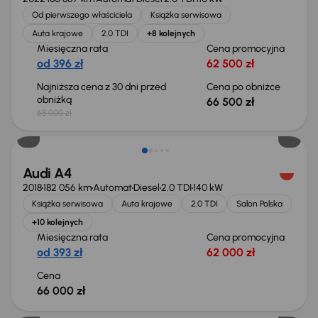
Od pierwszego właściciela
Książka serwisowa
Auta krajowe
2.0 TDI
+8 kolejnych
Miesięczna rata
Cena promocyjna
od 396 zł
62 500 zł
Najniższa cena z 30 dni przed
Cena po obniżce
obniżką
66 500 zł
68 000 zł
Audi A4
2018
182 056 km
Automat
Diesel
2.0 TDI
140 kW
Książka serwisowa
Auta krajowe
2.0 TDI
Salon Polska
+10 kolejnych
Miesięczna rata
Cena promocyjna
od 393 zł
62 000 zł
Cena
66 000 zł