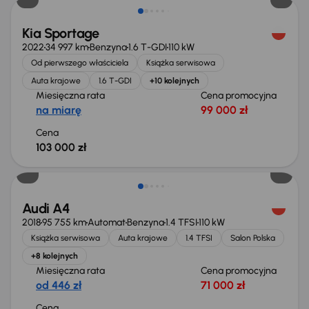
Kia Sportage
2022
34 997 km
Benzyna
1.6 T-GDI
110 kW
Od pierwszego właściciela
Książka serwisowa
Auta krajowe
1.6 T-GDI
+10 kolejnych
Miesięczna rata
Cena promocyjna
na miarę
99 000 zł
Cena
103 000 zł
Możliwość odliczenia VAT
Audi A4
2018
95 755 km
Automat
Benzyna
1.4 TFSI
110 kW
Książka serwisowa
Auta krajowe
1.4 TFSI
Salon Polska
+8 kolejnych
Miesięczna rata
Cena promocyjna
od 446 zł
71 000 zł
Cena