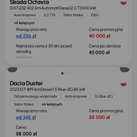
Škoda Octavia
2017
232 432 km
Automat
Diesel
2.0 TDI
110 kW
Auta krajowe
2.0 TDI
Salon Polska
DSG
+4 kolejnych
Miesięczna rata
Cena promocyjna
od 256 zł
40 000 zł
Najniższa cena z 30 dni przed
Cena po obniżce
obniżką
43 000 zł
44 500 zł
Możliwość odliczenia VAT
Dacia Duster
2023
127 899 km
Diesel
1.5 Blue dCi
85 kW
Od pierwszego właściciela
Auta krajowe
1.5 Blue dCi
Salon Polska
+6 kolejnych
Miesięczna rata
Cena promocyjna
od 345 zł
55 000 zł
Cena
58 000 zł