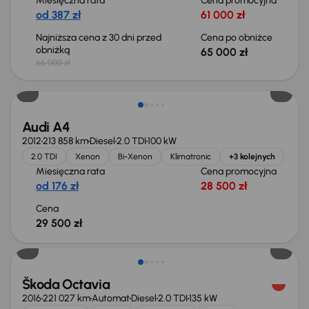
Miesięczna rata
Cena promocyjna
od 387 zł
61 000 zł
Najniższa cena z 30 dni przed
Cena po obniżce
obniżką
65 000 zł
66 000 zł
Audi A4
2012
213 858 km
Diesel
2.0 TDI
100 kW
2.0 TDI
Xenon
Bi-Xenon
Klimatronic
+3 kolejnych
Miesięczna rata
Cena promocyjna
od 176 zł
28 500 zł
Cena
29 500 zł
Škoda Octavia
2016
221 027 km
Automat
Diesel
2.0 TDI
135 kW