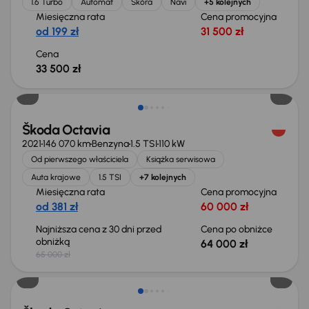
1.6 Turbo
Automat
Skóra
Navi
+5 kolejnych
Miesięczna rata
Cena promocyjna
od 199 zł
31 500 zł
Cena
33 500 zł
Taniej o 1 000 zł
Škoda Octavia
2021
146 070 km
Benzyna
1.5 TSI
110 kW
Od pierwszego właściciela
Książka serwisowa
Auta krajowe
1.5 TSI
+7 kolejnych
Miesięczna rata
Cena promocyjna
od 381 zł
60 000 zł
Najniższa cena z 30 dni przed
Cena po obniżce
obniżką
64 000 zł
65 000 zł
Taniej o 1 500 zł