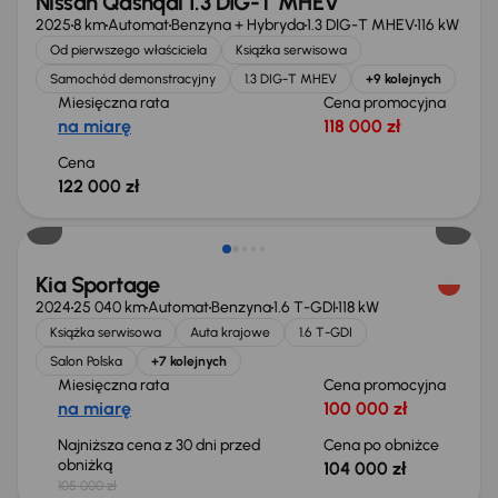
Nissan Qashqai 1.3 DIG-T MHEV
2025
8 km
Automat
Benzyna + Hybryda
1.3 DIG-T MHEV
116 kW
Od pierwszego właściciela
Książka serwisowa
Samochód demonstracyjny
1.3 DIG-T MHEV
+9 kolejnych
Miesięczna rata
Cena promocyjna
na miarę
118 000 zł
Cena
122 000 zł
Taniej o 1 000 zł
Kia Sportage
2024
25 040 km
Automat
Benzyna
1.6 T-GDI
118 kW
Książka serwisowa
Auta krajowe
1.6 T-GDI
Salon Polska
+7 kolejnych
Miesięczna rata
Cena promocyjna
na miarę
100 000 zł
Najniższa cena z 30 dni przed
Cena po obniżce
obniżką
104 000 zł
105 000 zł
Taniej o 2 000 zł