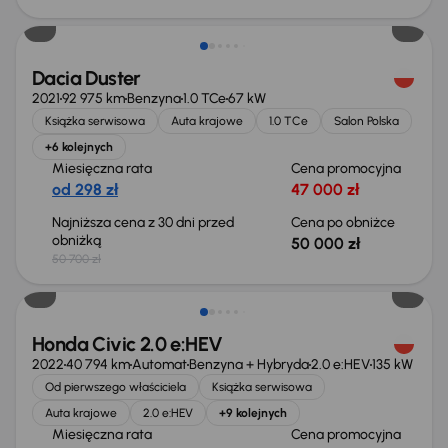
Taniej o 700 zł
Dacia Duster
2021
92 975 km
Benzyna
1.0 TCe
67 kW
Książka serwisowa
Auta krajowe
1.0 TCe
Salon Polska
+6 kolejnych
Miesięczna rata
Cena promocyjna
od 298 zł
47 000 zł
Najniższa cena z 30 dni przed
Cena po obniżce
obniżką
50 000 zł
50 700 zł
Taniej o 2 000 zł
Honda Civic 2.0 e:HEV
2022
40 794 km
Automat
Benzyna + Hybryda
2.0 e:HEV
135 kW
Od pierwszego właściciela
Książka serwisowa
Auta krajowe
2.0 e:HEV
+9 kolejnych
Miesięczna rata
Cena promocyjna