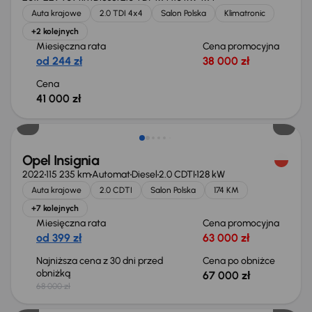
Auta krajowe
2.0 TDI 4x4
Salon Polska
Klimatronic
+2 kolejnych
Miesięczna rata
Cena promocyjna
od 244 zł
38 000 zł
Cena
41 000 zł
Taniej o 1 000 zł
Opel Insignia
2022
115 235 km
Automat
Diesel
2.0 CDTI
128 kW
Auta krajowe
2.0 CDTI
Salon Polska
174 KM
+7 kolejnych
Miesięczna rata
Cena promocyjna
od 399 zł
63 000 zł
Najniższa cena z 30 dni przed
Cena po obniżce
obniżką
67 000 zł
68 000 zł