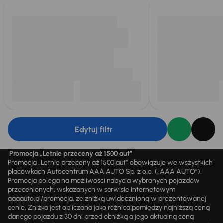
Edytuj filtr
Promocja „Letnie przeceny aż 1500 aut”
Promocja „Letnie przeceny aż 1500 aut” obowiązuje we wszystkich
placówkach Autocentrum AAA AUTO Sp. z o.o. („AAA AUTO”).
Promocja polega na możliwości nabycia wybranych pojazdów
przecenionych, wskazanych w serwisie internetowym
aaaauto.pl/promocja, ze zniżką uwidocznioną w prezentowanej
cenie. Zniżka jest obliczana jako różnica pomiędzy najniższą ceną
danego pojazdu z 30 dni przed obniżką a jego aktualną ceną