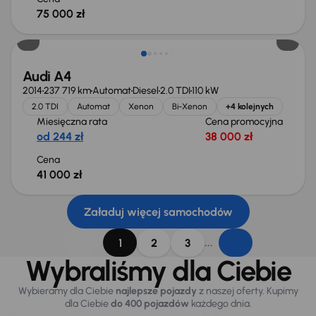
75 000 zł
Audi A4
2014
237 719 km
Automat
Diesel
2.0 TDI
110 kW
2.0 TDI
Automat
Xenon
Bi-Xenon
+4 kolejnych
Miesięczna rata
Cena promocyjna
od 244 zł
38 000 zł
Cena
41 000 zł
Załaduj więcej samochodów
...
1
2
3
Wybraliśmy dla Ciebie
Wybieramy dla Ciebie
najlepsze pojazdy
z naszej oferty. Kupimy
dla Ciebie
do 400 pojazdów
każdego dnia.