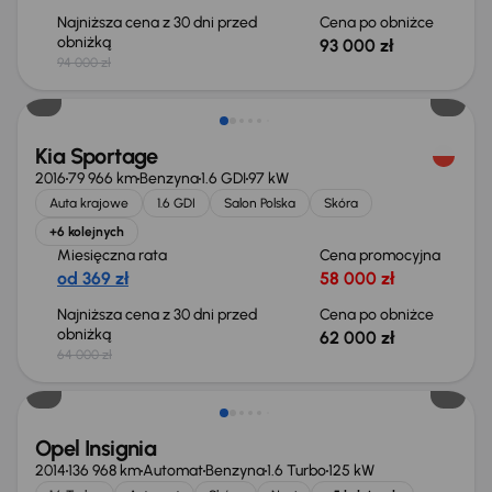
Najniższa cena z 30 dni przed
Cena po obniżce
obniżką
93 000 zł
94 000 zł
Taniej o 2 000 zł
Kia Sportage
2016
79 966 km
Benzyna
1.6 GDI
97 kW
Auta krajowe
1.6 GDI
Salon Polska
Skóra
+6 kolejnych
Miesięczna rata
Cena promocyjna
od 369 zł
58 000 zł
Najniższa cena z 30 dni przed
Cena po obniżce
obniżką
62 000 zł
64 000 zł
Opel Insignia
2014
136 968 km
Automat
Benzyna
1.6 Turbo
125 kW