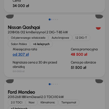
Cena
34 000 zł
Taniej o 1 500 zł
Nissan Qashqai
2018
106 012 km
Benzyna
1.2 DIG-T
85 kW
Od pierwszego właściciela
Auta krajowe
1.2 DIG-T
Salon Polska
+6 kolejnych
Miesięczna rata
Cena promocyjna
od 307 zł
48 500 zł
Najniższa cena z 30 dni przed
Cena po obniżce
obniżką
51 500 zł
53 000 zł
Taniej o 1 000 zł
Ford Mondeo
2015
268 188 km
Diesel
2.0 TDCI
110 kW
2.0 TDCI
Navi
Klimatronic
Tempomat
+2 kolejnych