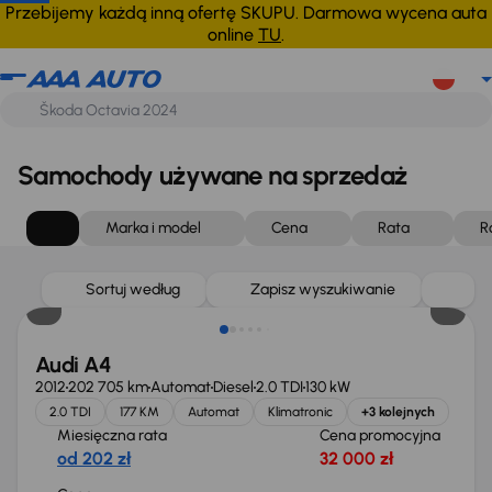
Przebijemy każdą inną ofertę SKUPU. Darmowa wycena auta
online
TU
.
Samochody używane na sprzedaż
Marka i model
Cena
Rata
R
Sortuj według
Zapisz wyszukiwanie
Audi A4
2012
202 705 km
Automat
Diesel
2.0 TDI
130 kW
2.0 TDI
177 KM
Automat
Klimatronic
+3 kolejnych
Miesięczna rata
Cena promocyjna
od 202 zł
32 000 zł