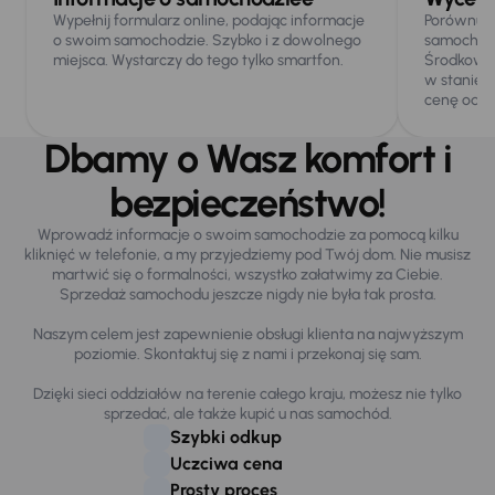
Wypełnij formularz online, podając informacje
Porównuje
o swoim samochodzie. Szybko i z dowolnego
samochoda
miejsca. Wystarczy do tego tylko smartfon.
Środkowo-
w stanie 
cenę odku
Dbamy o Wasz komfort i
bezpieczeństwo!
Wprowadź informacje o swoim samochodzie za pomocą kilku
kliknięć w telefonie, a my przyjedziemy pod Twój dom. Nie musisz
martwić się o formalności, wszystko załatwimy za Ciebie.
Sprzedaż samochodu jeszcze nigdy nie była tak prosta.
Naszym celem jest zapewnienie obsługi klienta na najwyższym
poziomie. Skontaktuj się z nami i przekonaj się sam.
Dzięki sieci oddziałów na terenie całego kraju, możesz nie tylko
sprzedać, ale także kupić u nas samochód.
Szybki odkup
Uczciwa cena
Prosty proces