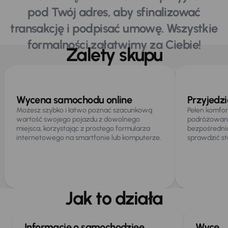
pod Twój adres, aby sfinalizować
transakcję i podpisać umowę. Wszystkie
formalności załatwimy za Ciebie!
Zalety skupu
Zalety skupu
Wyceń samochód
Wycena samochodu online
Przyjedz
Możesz szybko i łatwo poznać szacunkową
Pełen komfor
wartość swojego pojazdu z dowolnego
podróżowania
miejsca, korzystając z prostego formularza
bezpośredni
internetowego na smartfonie lub komputerze.
sprawdzić s
Jak to działa
Informacje o samochodziee
Wycen