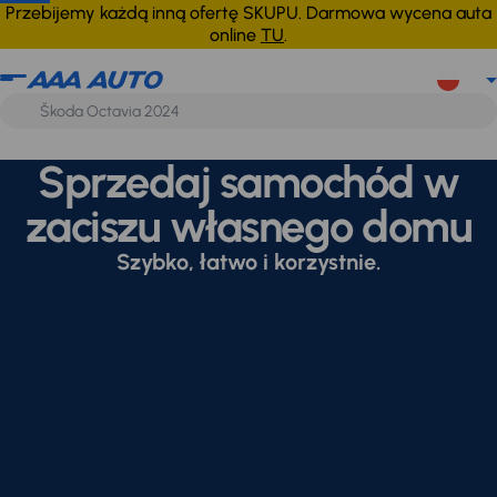
Przebijemy każdą inną ofertę SKUPU. Darmowa wycena auta
online
TU
.
Sprzedaj samochód w
zaciszu własnego domu
Szybko, łatwo i korzystnie.