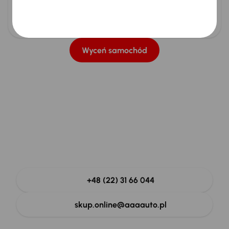
Wszelkie uszkodzenia karoserii
Wszelkie uszkodzenia mechaniczne
Wyceń samochód
Zadzwoń na naszą
infolinię
Nasz zespół chętnie odpowie na Twoje pytania.
+48 (22) 31 66 044
skup.online@aaaauto.pl