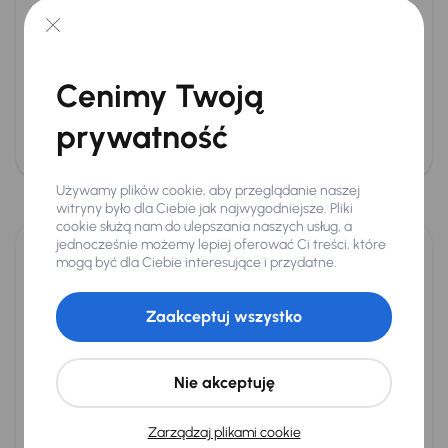
klimatyzacja)
Automatyczna skrzynia
Historia: (prywatny właściciel, niepalący, auto krajowe,
pierwszy właściciel, regularny serwis, bez wypadku)
Ważna gwarancja producenta
Cenimy Twoją
Ładne i dobrze zachowane wnętrze
Lakier metaliczny
prywatność
Komplet opon zapasowych
Używamy plików cookie, aby przeglądanie naszej
witryny było dla Ciebie jak najwygodniejsze. Pliki
cookie służą nam do ulepszania naszych usług, a
jednocześnie możemy lepiej oferować Ci treści, które
Co obniża cenę?
mogą być dla Ciebie interesujące i przydatne.
Wiek samochodu
Duży przebieg
Zaakceptuj wszystko
Skromne wyposażenie
Brak klimatyzacji
Historia: (auto firmowe, samochód był używany jako
Nie akceptuję
taksówka, w szkole jazdy lub jako karetka pogotowia,
brak książki serwisowej)
Uszkodzone lub bardzo zużyte wnętrze
Zarządzaj plikami cookie
Nieatrakcyjny kolor