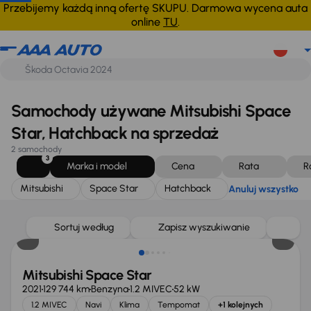
Mitsubishi
Space Star
Hatchback
Anuluj wszystko
Przebijemy każdą inną ofertę SKUPU. Darmowa wycena auta
online
TU
.
Samochody używane Mitsubishi Space
Star, Hatchback na sprzedaż
2 samochody
3
Marka i model
Cena
Rata
R
Mitsubishi
Space Star
Hatchback
Anuluj wszystko
Sortuj według
Zapisz wyszukiwanie
Mitsubishi Space Star
2021
129 744 km
Benzyna
1.2 MIVEC
52 kW
1.2 MIVEC
Navi
Klima
Tempomat
+1 kolejnych