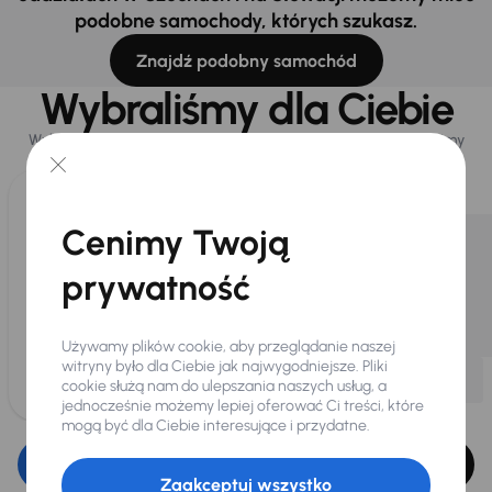
podobne samochody, których szukasz.
Znajdź podobny samochód
Wybraliśmy dla Ciebie
Wybieramy dla Ciebie
najlepsze pojazdy
z naszej oferty. Kupimy
dla Ciebie
do 400 pojazdów
każdego dnia.
Cenimy Twoją
prywatność
Używamy plików cookie, aby przeglądanie naszej
witryny było dla Ciebie jak najwygodniejsze. Pliki
cookie służą nam do ulepszania naszych usług, a
jednocześnie możemy lepiej oferować Ci treści, które
mogą być dla Ciebie interesujące i przydatne.
Edytuj filtr
Zaakceptuj wszystko