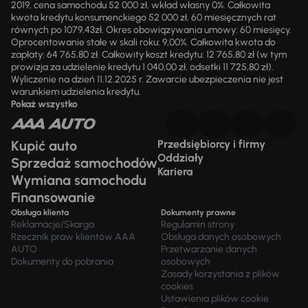
2019, cena samochodu 52 000 zł, wkład własny 0%. Całkowita
kwota kredytu konsumenckiego 52 000 zł, 60 miesięcznych rat
równych po 1079,43zł. Okres obowiązywania umowy: 60 miesięcy.
Oprocentowanie stałe w skali roku: 9,00%. Całkowita kwota do
zapłaty: 64 765,80 zł. Całkowity koszt kredytu: 12 765,80 zł (w tym
prowizja za udzielenie kredytu 1 040,00 zł, odsetki 11 725,80 zł).
Wyliczenie na dzień 11.12.2025 r. Zawarcie ubezpieczenia nie jest
warunkiem udzielenia kredytu.
Pokaż wszystko
Kupić auto
Przedsiębiorcy i firmy
Oddziały
Sprzedaż samochodów
Kariera
Wymiana samochodu
Finansowanie
Obsługa klienta
Dokumenty prawne
Reklamacje/Skarga
Regulamin strony
Rzecznik praw klientów AAA
Obsługa danych osobowych
AUTO
Przetwarzanie danych
Dokumenty do pobrania
osobowych
Zasady korzystania z plików
cookies
Ustawienia plików cookie