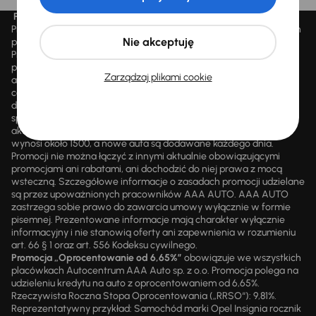
Promocja „Letnie przeceny aż 1500 aut”
Promocja „Letnie przeceny aż 1500 aut” obowiązuje we wszystkich
Nie akceptuję
placówkach Autocentrum AAA AUTO Sp. z o.o. („AAA AUTO”).
Promocja polega na możliwości nabycia wybranych pojazdów
przecenionych, wskazanych w serwisie internetowym
Zarządzaj plikami cookie
aaaauto.pl/promocja, ze zniżką uwidocznioną w prezentowanej
cenie. Zniżka jest obliczana jako różnica pomiędzy najniższą ceną
danego pojazdu z 30 dni przed obniżką a jego aktualną ceną
sprzedaży. Liczba samochodów objętych promocją jest zmienna i
aktualizowana na bieżąco; średnia liczba dostępnych pojazdów
wynosi około 1500, a nowe auta są dodawane każdego dnia.
Promocji nie można łączyć z innymi aktualnie obowiązującymi
promocjami ani rabatami, ani dochodzić do niej prawa z mocą
wsteczną. Szczegółowe informacje o zasadach promocji udzielane
są przez upoważnionych pracowników AAA AUTO. AAA AUTO
zastrzega sobie prawo do zawarcia umowy wyłącznie w formie
pisemnej. Prezentowane informacje mają charakter wyłącznie
informacyjny i nie stanowią oferty ani zapewnienia w rozumieniu
art. 66 § 1 oraz art. 556 Kodeksu cywilnego.
Promocja „Oprocentowanie od 6,65%”
obowiązuje we wszystkich
placówkach Autocentrum AAA Auto sp. z o.o. Promocja polega na
udzieleniu kredytu na auto z oprocentowaniem od 6,65%.
Rzeczywista Roczna Stopa Oprocentowania („RRSO“): 9,81%.
Reprezentatywny przykład: Samochód marki Opel Insignia rocznik