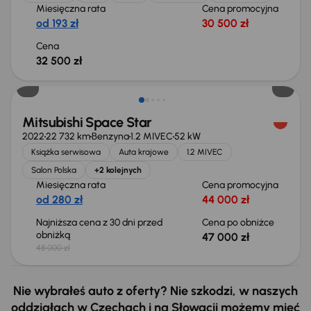
Miesięczna rata
Cena promocyjna
od 193 zł
30 500 zł
Cena
32 500 zł
Taniej o 1 000 zł
Mitsubishi Space Star
2022
22 732 km
Benzyna
1.2 MIVEC
52 kW
Książka serwisowa
Auta krajowe
1.2 MIVEC
Salon Polska
+2 kolejnych
Miesięczna rata
Cena promocyjna
od 280 zł
44 000 zł
Najniższa cena z 30 dni przed
Cena po obniżce
obniżką
47 000 zł
48 000 zł
Nie wybrałeś auto z oferty? Nie szkodzi, w naszych
oddziałach w Czechach i na Słowacji możemy mieć