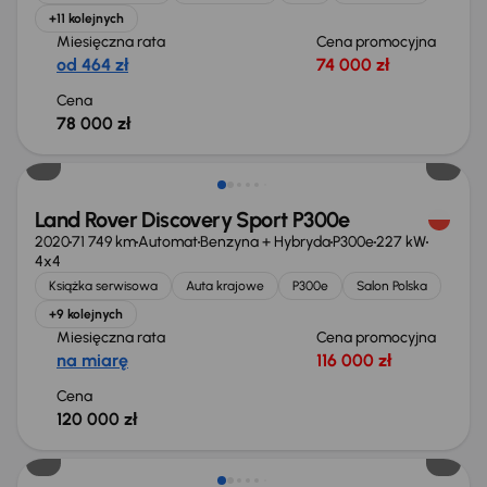
+11 kolejnych
Miesięczna rata
Cena promocyjna
od 464 zł
74 000 zł
Cena
78 000 zł
Możliwość odliczenia VAT
Land Rover Discovery Sport P300e
2020
71 749 km
Automat
Benzyna + Hybryda
P300e
227 kW
4x4
Książka serwisowa
Auta krajowe
P300e
Salon Polska
+9 kolejnych
Miesięczna rata
Cena promocyjna
na miarę
116 000 zł
Cena
120 000 zł
Extra zniżka 3 550 zł