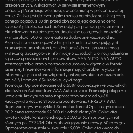
przecenionych, wskazanych w serwisie internetowym
aaaauto.pl/promocja, ze zniżką uwidocznioną w prezentowanej
cenie. Zniżka jest obliczana jako różnica pomiędzy najniższą ceną
danego pojazdu z 30 dni przed obniżką a jego aktualną ceną
sprzedaży. Liczba samochodów objętych promocją jest zmienna i
aktualizowana na bieżąco; średnia liczba dostępnych pojazdów
wynosi około 1500, a nowe auta są dodawane każdego dnia.
Promocji nie można łączyć z innymi aktualnie obowiązującymi
promocjami ani rabatami, ani dochodzić do niej prawa z mocą
wsteczną. Szczegółowe informacje o zasadach promocji udzielane
są przez upoważnionych pracowników AAA AUTO. AAA AUTO
zastrzega sobie prawo do zawarcia umowy wyłącznie w formie
pisemnej. Prezentowane informacje mają charakter wyłącznie
informacyjny i nie stanowią oferty ani zapewnienia w rozumieniu
art. 66 § 1 oraz art. 556 Kodeksu cywilnego.
Promocja „Oprocentowanie od 6,65%”
obowiązuje we wszystkich
placówkach Autocentrum AAA Auto sp. z o.o. Promocja polega na
udzieleniu kredytu na auto z oprocentowaniem od 6,65%.
Rzeczywista Roczna Stopa Oprocentowania („RRSO“): 9,81%.
Reprezentatywny przykład: Samochód marki Opel Insignia rocznik
2019, cena samochodu 52 000 zł, wkład własny 0%. Całkowita
kwota kredytu konsumenckiego 52 000 zł, 60 miesięcznych rat
równych po 1079,43zł. Okres obowiązywania umowy: 60 miesięcy.
Oprocentowanie stałe w skali roku: 9,00%. Całkowita kwota do