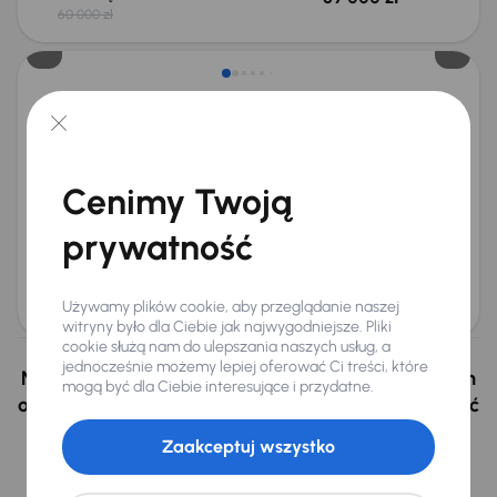
60 000 zł
Taniej o 1 500 zł
Land Rover Discovery Sport
2017
148 924 km
Automat
Diesel
TD4
132 kW
4x4
Książka serwisowa
Auta krajowe
TD4
Salon Polska
+10 kolejnych
Cenimy Twoją
Miesięczna rata
Cena promocyjna
od 348 zł
55 500 zł
prywatność
Najniższa cena z 30 dni przed
Cena po obniżce
obniżką
58 500 zł
Używamy plików cookie, aby przeglądanie naszej
60 000 zł
witryny było dla Ciebie jak najwygodniejsze. Pliki
cookie służą nam do ulepszania naszych usług, a
jednocześnie możemy lepiej oferować Ci treści, które
Nie wybrałeś auto z oferty? Nie szkodzi, w naszych
mogą być dla Ciebie interesujące i przydatne.
oddziałach w Czechach i na Słowacji możemy mieć
podobne samochody, których szukasz.
Zaakceptuj wszystko
Znajdź podobny samochód