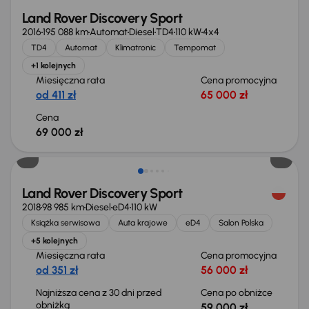
Land Rover Discovery Sport
2016
195 088 km
Automat
Diesel
TD4
110 kW
4x4
TD4
Automat
Klimatronic
Tempomat
+1 kolejnych
Miesięczna rata
Cena promocyjna
od 411 zł
65 000 zł
Cena
69 000 zł
Taniej o 1 000 zł
Land Rover Discovery Sport
2018
98 985 km
Diesel
eD4
110 kW
Książka serwisowa
Auta krajowe
eD4
Salon Polska
+5 kolejnych
Miesięczna rata
Cena promocyjna
od 351 zł
56 000 zł
Najniższa cena z 30 dni przed
Cena po obniżce
obniżką
59 000 zł