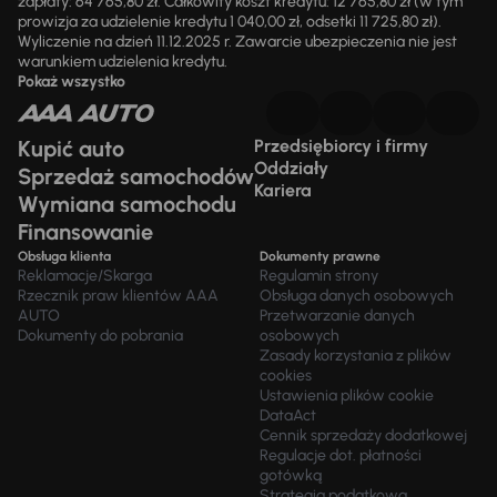
zapłaty: 64 765,80 zł. Całkowity koszt kredytu: 12 765,80 zł (w tym
prowizja za udzielenie kredytu 1 040,00 zł, odsetki 11 725,80 zł).
Wyliczenie na dzień 11.12.2025 r. Zawarcie ubezpieczenia nie jest
warunkiem udzielenia kredytu.
Pokaż wszystko
Kupić auto
Przedsiębiorcy i firmy
Oddziały
Sprzedaż samochodów
Kariera
Wymiana samochodu
Finansowanie
Obsługa klienta
Dokumenty prawne
Reklamacje/Skarga
Regulamin strony
Rzecznik praw klientów AAA
Obsługa danych osobowych
AUTO
Przetwarzanie danych
Dokumenty do pobrania
osobowych
Zasady korzystania z plików
cookies
Ustawienia plików cookie
DataAct
Cennik sprzedaży dodatkowej
Regulacje dot. płatności
gotówką
Strategia podatkowa