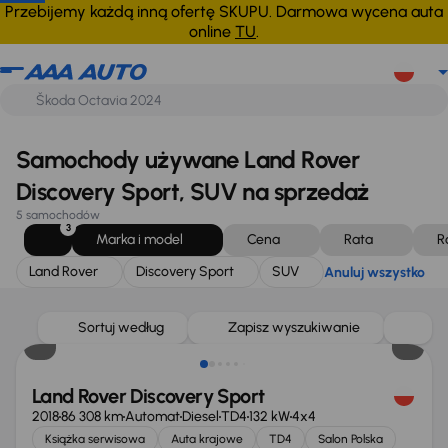
Land Rover
Discovery Sport
SUV
Anuluj wszystko
Przebijemy każdą inną ofertę SKUPU. Darmowa wycena auta
online
TU
.
Samochody używane Land Rover
Discovery Sport, SUV na sprzedaż
5 samochodów
3
Marka i model
Cena
Rata
R
Land Rover
Discovery Sport
SUV
Anuluj wszystko
Możliwość odliczenia VAT
Sortuj według
Zapisz wyszukiwanie
Land Rover Discovery Sport
2018
86 308 km
Automat
Diesel
TD4
132 kW
4x4
Książka serwisowa
Auta krajowe
TD4
Salon Polska