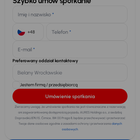
Szybko umów spotkanie
Imię i nazwisko
*
Telefon
*
+48
E-mail
*
Preferowany oddział kontaktowy
Jestem firmą / przedsiębiorcą
Umówienie spotkania
Zwracamy uwagę, że umówienie spotkania nie jest równoznaczne z rezerwacją
ani zagwarantowaną dostępnością pojazdu. AURES Holdings a.s., z siedzibą
Dopraváků 874/15, Čimice, 184 00 Praga 8, będzie przechowywać i przetwarzać
Twoje dane osobowe zgodnie z zasadami ochrony i przetwarzania
danych
osobowych
.