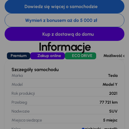
Dowiedz się więcej o samochodzie
Wymień z bonusem aż do 5 000 zł
Kup z dostawą do domu
Informacje
Premium
Zakup online
ECO DRIVE
Możliwość odl
Szczegóły samochodu
Marka
Tesla
Model
Model Y
Rok produkcji
2021
Przebieg
77 721 km
Nadwozie
SUV
Miejsca siedzące
5
miejsc