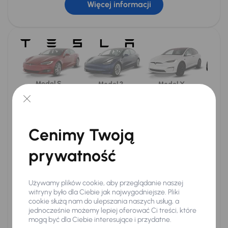
Więcej informacji
1,1 zł / kWh
1,2 zł / kWh
1,3 zł / kWh
Lokalizacja portu ładowania
Lewy tylny błotnik
Koszt eksploatacji
Samochód elektryczny
Silnik spalinowy
Tesla Model Y
Škoda Kodiaq TDI
Zużycie
Zużycie
Model S
Mo
Model 3
Model X
11,7 kWh
/ 100 km
8,5
/ 100 km
Wersja
Koszt za 1 kWh
Cena 1 litra oleja
0,2 zł
/ 1 kWh
napędowego
7 zł
/ l
Standard range
Cenimy Twoją
Koszt eksploatacji
Koszt eksploatacji
prywatność
2,34 zł
Long Range
/ 100 km
63 zł
/ 100 km
Używamy plików cookie, aby przeglądanie naszej
Wydajność
witryny było dla Ciebie jak najwygodniejsze. Pliki
cookie służą nam do ulepszania naszych usług, a
Specyfikacja akumulatora
jednocześnie możemy lepiej oferować Ci treści, które
mogą być dla Ciebie interesujące i przydatne.