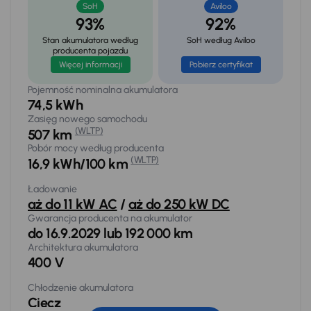
SoH
Aviloo
93%
92%
Stan akumulatora według
SoH według Aviloo
producenta pojazdu
Więcej informacji
Pobierz certyfikat
Pojemność nominalna akumulatora
74,5 kWh
Zasięg nowego samochodu
(WLTP)
507 km
Pobór mocy według producenta
(WLTP)
16,9 kWh/100 km
Ładowanie
aż do 11 kW AC
/
aż do 250 kW DC
Gwarancja producenta na akumulator
do 16.9.2029
lub
192 000 km
Architektura akumulatora
400 V
Chłodzenie akumulatora
Ciecz