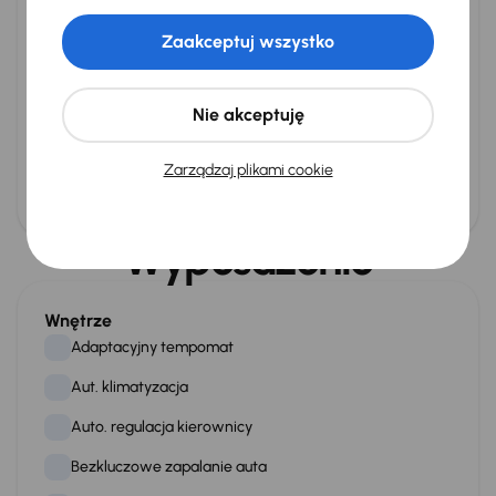
NMC
(Nickel-Manganese-Cobalt)
Zaakceptuj wszystko
Ładowanie
Nie akceptuję
Ładowanie na Superchargerze
Wersja z autopilotem
Zarządzaj plikami cookie
Więcej informacji
Autopilot
Podstawowy
Wyposażenie
Ogrzewanie samochodu
Wnętrze
Pompa ciepła
Adaptacyjny tempomat
Aut. klimatyzacja
Auto. regulacja kierownicy
Bezkluczowe zapalanie auta