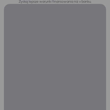
Zyskaj lepsze warunki finansowania niż v banku.
Skorzane siedzenia
Stereo
Tempomat
WSP. KIEROWNICY
Zamek centralny
Na zewnątrz
Automatyczne światła drogowe
Automatyczne swiatla dzienne
Bezkluczowe otwieranie auta
Czujniki parkowania prz. i tył
Dzienne swiatla LED