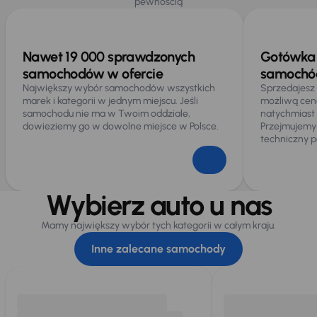
pewnością
Automatyczne zatrzymanie przed przeszkoda
ESP
Nawet 19 000 sprawdzonych
Gotówka 
Kontrola tlaku v pneumatikách
samochodów w ofercie
samochód
System stabilizacji toru jazdy
Największy wybór samochodów wszystkich
Sprzedajesz
marek i kategorii w jednym miejscu. Jeśli
możliwą cen
Wybór trybu jazdy
samochodu nie ma w Twoim oddziale,
natychmiast
dowieziemy go w dowolne miejsce w Polsce.
Przejmujemy
techniczny p
Ogólne
Gniazdo USB-C
Wybierz auto u nas
Hf
Infotainment
Mamy największy wybór tych kategorii w całym kraju.
Inne zalecane samochody
Kabel publyczny
Podłokietnik
Rozpoznawanie znaków drogowych