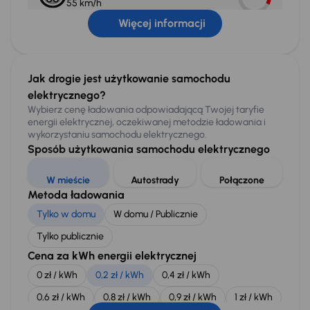
55 km/h
* Otrzymasz bezpłatny publiczny kabel do ładowania
Więcej informacji
samochodu prądem zmiennym.
DC, 250 kW
Jak drogie jest użytkowanie samochodu
30 m
610 km/h
elektrycznego?
* Brak kabla, zawsze dołączony do stacji ładującej.
Wybierz cenę ładowania odpowiadającą Twojej taryfie
energii elektrycznej, oczekiwanej metodzie ładowania i
Wskazany czas ładowania
wykorzystaniu samochodu elektrycznego.
0 - 100%
Sposób użytkowania samochodu elektrycznego
7.75 godzin przy użyciu odpowiedniej ładowarki AC o mocy
co najmniej 22 kW.
W mieście
Autostrady
Połączone
10 - 80%
Metoda ładowania
30 minut przy użyciu odpowiedniej ładowarki DC o mocy co
najmniej 250 kW.
Tylko w domu
W domu / Publicznie
Tylko publicznie
Do każdego samochodu elektrycznego można
Cena za kWh energii elektrycznej
kupić najwyższej klasy stację ładowania od
czeskiego producenta IONT tech
, w tym
0 zł / kWh
0,2 zł / kWh
0,4 zł / kWh
instalację pod klucz w domu, budynku
mieszkalnym lub firmie.
0,6 zł / kWh
0,8 zł / kWh
0,9 zł / kWh
1 zł / kWh