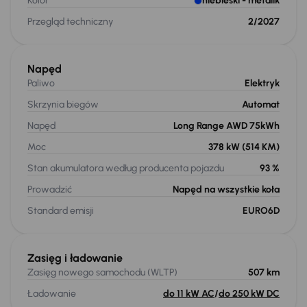
Kolor
niebieski
- metalik
Przegląd techniczny
2/2027
Napęd
Paliwo
Elektryk
Skrzynia biegów
Automat
Napęd
Long Range AWD 75kWh
Moc
378 kW
(514 KM)
Stan akumulatora według producenta pojazdu
93 %
Prowadzić
Napęd na wszystkie koła
Standard emisji
EURO6D
Zasięg i ładowanie
Zasięg nowego samochodu (WLTP)
507 km
Ładowanie
do 11 kW AC
/
do 250 kW DC