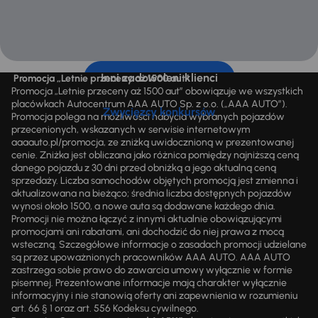
Inni zadowoleni klienci
Promocja „Letnie przeceny aż 1500 aut”
Promocja „Letnie przeceny aż 1500 aut” obowiązuje we wszystkich
placówkach Autocentrum AAA AUTO Sp. z o.o. („AAA AUTO”).
Zwycięzcy konkursów
Promocja polega na możliwości nabycia wybranych pojazdów
przecenionych, wskazanych w serwisie internetowym
aaaauto.pl/promocja, ze zniżką uwidocznioną w prezentowanej
cenie. Zniżka jest obliczana jako różnica pomiędzy najniższą ceną
danego pojazdu z 30 dni przed obniżką a jego aktualną ceną
sprzedaży. Liczba samochodów objętych promocją jest zmienna i
aktualizowana na bieżąco; średnia liczba dostępnych pojazdów
wynosi około 1500, a nowe auta są dodawane każdego dnia.
Promocji nie można łączyć z innymi aktualnie obowiązującymi
promocjami ani rabatami, ani dochodzić do niej prawa z mocą
wsteczną. Szczegółowe informacje o zasadach promocji udzielane
są przez upoważnionych pracowników AAA AUTO. AAA AUTO
zastrzega sobie prawo do zawarcia umowy wyłącznie w formie
pisemnej. Prezentowane informacje mają charakter wyłącznie
informacyjny i nie stanowią oferty ani zapewnienia w rozumieniu
art. 66 § 1 oraz art. 556 Kodeksu cywilnego.