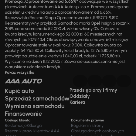
Promocja „Oprocentowanie od 6,65%”
obowiązuje we wszystkich
placówkach Autocentrum AAA Auto sp. z o.o. Promocja polega na
udzieleniu kredytu na auto z oprocentowaniem od 6,65%.
Rzeczywista Roczna Stopa Oprocentowania („RRSO“): 9,81%.
Reprezentatywny przykład: Samochód marki Opel Insignia rocznik
2019, cena samochodu 52 000 zł, wkład własny 0%. Całkowita
kwota kredytu konsumenckiego 52 000 zł, 60 miesięcznych rat
równych po 1079,43zł. Okres obowiązywania umowy: 60 miesięcy.
Oprocentowanie stałe w skali roku: 9,00%. Całkowita kwota do
zapłaty: 64 765,80 zł. Całkowity koszt kredytu: 12 765,80 zł (w tym
prowizja za udzielenie kredytu 1 040,00 zł, odsetki 11 725,80 zł).
Wyliczenie na dzień 11.12.2025 r. Zawarcie ubezpieczenia nie jest
warunkiem udzielenia kredytu.
Pokaż wszystko
Kupić auto
Przedsiębiorcy i firmy
Oddziały
Sprzedaż samochodów
Kariera
Wymiana samochodu
Finansowanie
Obsługa klienta
Dokumenty prawne
Reklamacje/Skarga
Regulamin strony
Rzecznik praw klientów AAA
Obsługa danych osobowych