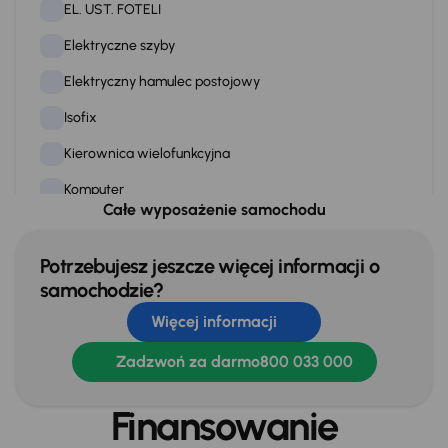
EL. UST. FOTELI
Elektryczne szyby
Elektryczny hamulec postojowy
Isofix
Kierownica wielofunkcyjna
Komputer
Całe wyposażenie samochodu
Panoramiczny dach
Podgrzewana kierownica
Potrzebujesz jeszcze więcej informacji o
samochodzie?
Podgrzewane fotele
Więcej informacji
Podgrzewanie przedniej szyby
Zadzwoń za darmo
800 033 000
Podgrzewanie tylnych siedzen
Przciemniane szyby
Finansowanie
Skórzana kierownica