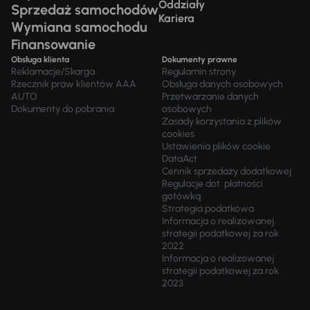
Oddziały
Sprzedaż samochodów
Kariera
Wymiana samochodu
Finansowanie
Obsługa klienta
Dokumenty prawne
Reklamacje/Skarga
Regulamin strony
Rzecznik praw klientów AAA
Obsługa danych osobowych
AUTO
Przetwarzanie danych
Dokumenty do pobrania
osobowych
Zasady korzystania z plików
cookies
Ustawienia plików cookie
DataAct
Cennik sprzedaży dodatkowej
Regulacje dot. płatności
gotówką
Strategia podatkowa
Informacja o realizowanej
strategii podatkowej za rok
2022
Informacja o realizowanej
strategii podatkowej za rok
2023