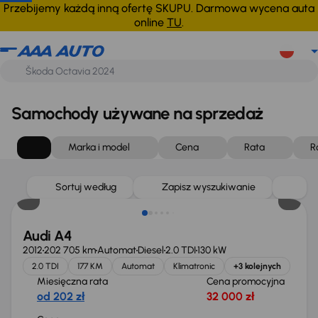
Przebijemy każdą inną ofertę SKUPU. Darmowa wycena auta
online
TU
.
Samochody używane na sprzedaż
Marka i model
Cena
Rata
R
Sortuj według
Zapisz wyszukiwanie
Audi A4
2012
202 705 km
Automat
Diesel
2.0 TDI
130 kW
2.0 TDI
177 KM
Automat
Klimatronic
+3 kolejnych
Miesięczna rata
Cena promocyjna
od 202 zł
32 000 zł