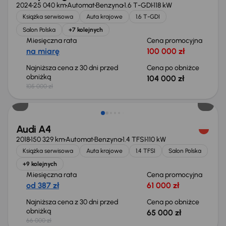
2024
25 040 km
Automat
Benzyna
1.6 T-GDI
118 kW
Książka serwisowa
Auta krajowe
1.6 T-GDI
Salon Polska
+7 kolejnych
Miesięczna rata
Cena promocyjna
na miarę
100 000 zł
Najniższa cena z 30 dni przed
Cena po obniżce
obniżką
104 000 zł
105 000 zł
Taniej o 1 000 zł
Audi A4
2018
150 329 km
Automat
Benzyna
1.4 TFSI
110 kW
Książka serwisowa
Auta krajowe
1.4 TFSI
Salon Polska
+9 kolejnych
Miesięczna rata
Cena promocyjna
od 387 zł
61 000 zł
Najniższa cena z 30 dni przed
Cena po obniżce
obniżką
65 000 zł
66 000 zł