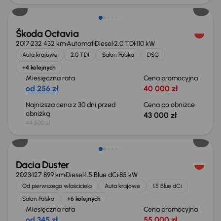
Škoda Octavia
2017
232 432 km
Automat
Diesel
2.0 TDI
110 kW
Auta krajowe
2.0 TDI
Salon Polska
DSG
+4 kolejnych
Miesięczna rata
Cena promocyjna
od 256 zł
40 000 zł
Najniższa cena z 30 dni przed
Cena po obniżce
obniżką
43 000 zł
44 500 zł
Możliwość odliczenia VAT
Dacia Duster
2023
127 899 km
Diesel
1.5 Blue dCi
85 kW
Od pierwszego właściciela
Auta krajowe
1.5 Blue dCi
Salon Polska
+6 kolejnych
Miesięczna rata
Cena promocyjna
od 345 zł
55 000 zł