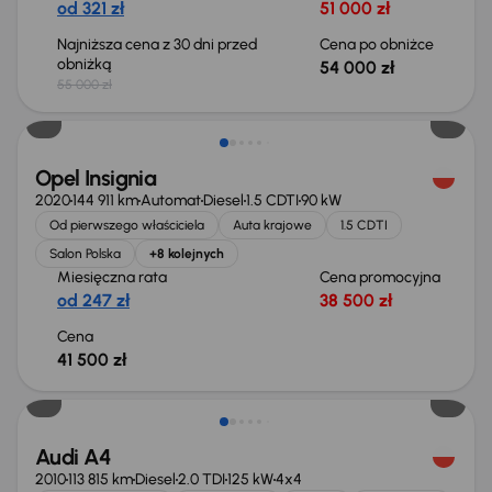
od 321 zł
51 000 zł
Najniższa cena z 30 dni przed
Cena po obniżce
obniżką
54 000 zł
55 000 zł
Możliwość odliczenia VAT
Opel Insignia
2020
144 911 km
Automat
Diesel
1.5 CDTI
90 kW
Od pierwszego właściciela
Auta krajowe
1.5 CDTI
Salon Polska
+8 kolejnych
Miesięczna rata
Cena promocyjna
od 247 zł
38 500 zł
Cena
41 500 zł
Audi A4
2010
113 815 km
Diesel
2.0 TDI
125 kW
4x4