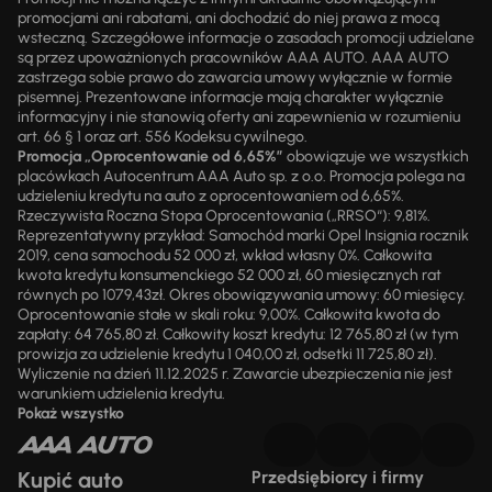
promocjami ani rabatami, ani dochodzić do niej prawa z mocą
wsteczną. Szczegółowe informacje o zasadach promocji udzielane
są przez upoważnionych pracowników AAA AUTO. AAA AUTO
zastrzega sobie prawo do zawarcia umowy wyłącznie w formie
pisemnej. Prezentowane informacje mają charakter wyłącznie
informacyjny i nie stanowią oferty ani zapewnienia w rozumieniu
art. 66 § 1 oraz art. 556 Kodeksu cywilnego.
Promocja „Oprocentowanie od 6,65%”
obowiązuje we wszystkich
placówkach Autocentrum AAA Auto sp. z o.o. Promocja polega na
udzieleniu kredytu na auto z oprocentowaniem od 6,65%.
Rzeczywista Roczna Stopa Oprocentowania („RRSO“): 9,81%.
Reprezentatywny przykład: Samochód marki Opel Insignia rocznik
2019, cena samochodu 52 000 zł, wkład własny 0%. Całkowita
kwota kredytu konsumenckiego 52 000 zł, 60 miesięcznych rat
równych po 1079,43zł. Okres obowiązywania umowy: 60 miesięcy.
Oprocentowanie stałe w skali roku: 9,00%. Całkowita kwota do
zapłaty: 64 765,80 zł. Całkowity koszt kredytu: 12 765,80 zł (w tym
prowizja za udzielenie kredytu 1 040,00 zł, odsetki 11 725,80 zł).
Wyliczenie na dzień 11.12.2025 r. Zawarcie ubezpieczenia nie jest
warunkiem udzielenia kredytu.
Pokaż wszystko
Kupić auto
Przedsiębiorcy i firmy