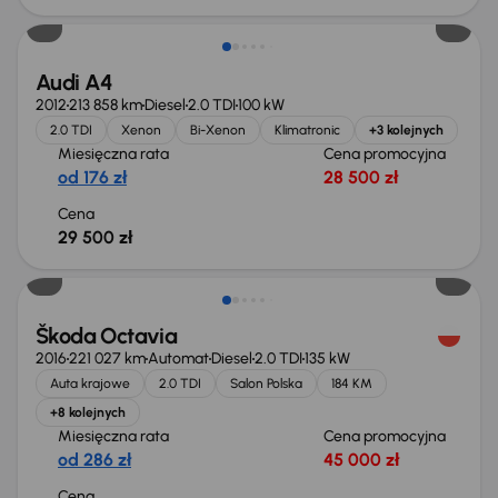
Audi A4
2012
213 858 km
Diesel
2.0 TDI
100 kW
2.0 TDI
Xenon
Bi-Xenon
Klimatronic
+3 kolejnych
Miesięczna rata
Cena promocyjna
od 176 zł
28 500 zł
Cena
29 500 zł
Škoda Octavia
2016
221 027 km
Automat
Diesel
2.0 TDI
135 kW
Auta krajowe
2.0 TDI
Salon Polska
184 KM
+8 kolejnych
Miesięczna rata
Cena promocyjna
od 286 zł
45 000 zł
Cena