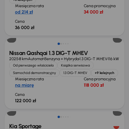
Miesięczna rata
Cena promocyjna
od 214 zł
34 000 zł
Cena
36 000 zł
Od nowego taniej o 36 775 zł
Nissan Qashqai 1.3 DIG-T MHEV
2025
8 km
Automat
Benzyna + Hybryda
1.3 DIG-T MHEV
116 kW
Od pierwszego właściciela
Książka serwisowa
Samochód demonstracyjny
1.3 DIG-T MHEV
+9 kolejnych
Miesięczna rata
Cena promocyjna
na miarę
118 000 zł
Cena
122 000 zł
Taniej o 1 000 zł
Kia Sportage