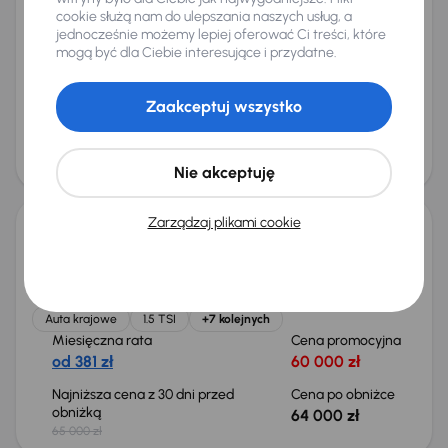
cookie służą nam do ulepszania naszych usług, a
Opel Insignia
jednocześnie możemy lepiej oferować Ci treści, które
2014
136 968 km
Automat
Benzyna
1.6 Turbo
125 kW
mogą być dla Ciebie interesujące i przydatne.
1.6 Turbo
Automat
Skóra
Navi
+5 kolejnych
Miesięczna rata
Cena promocyjna
Zaakceptuj wszystko
od 199 zł
31 500 zł
Cena
33 500 zł
Nie akceptuję
Taniej o 1 000 zł
Zarządzaj plikami cookie
Škoda Octavia
2021
146 070 km
Benzyna
1.5 TSI
110 kW
Od pierwszego właściciela
Książka serwisowa
Auta krajowe
1.5 TSI
+7 kolejnych
Miesięczna rata
Cena promocyjna
od 381 zł
60 000 zł
Najniższa cena z 30 dni przed
Cena po obniżce
obniżką
64 000 zł
65 000 zł
Taniej o 1 500 zł