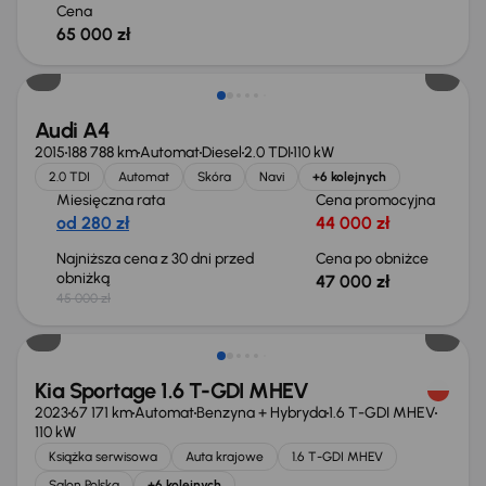
Cena
65 000 zł
Audi A4
2015
188 788 km
Automat
Diesel
2.0 TDI
110 kW
2.0 TDI
Automat
Skóra
Navi
+6 kolejnych
Miesięczna rata
Cena promocyjna
od 280 zł
44 000 zł
Najniższa cena z 30 dni przed
Cena po obniżce
obniżką
47 000 zł
45 000 zł
Taniej o 1 000 zł
Kia Sportage 1.6 T-GDI MHEV
2023
67 171 km
Automat
Benzyna + Hybryda
1.6 T-GDI MHEV
110 kW
Książka serwisowa
Auta krajowe
1.6 T-GDI MHEV
Salon Polska
+6 kolejnych