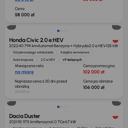
Cena
58 000 zł
Taniej o 2 000 zł
Honda Civic 2.0 e:HEV
2022
40 794 km
Automat
Benzyna + Hybryda
2.0 e:HEV
135 kW
Od pierwszego właściciela
Książka serwisowa
Auta krajowe
2.0 e:HEV
+9 kolejnych
Miesięczna rata
Cena promocyjna
na miarę
102 000 zł
Najniższa cena z 30 dni przed
Cena po obniżce
obniżką
106 000 zł
108 000 zł
Taniej o 700 zł
Dacia Duster
2021
92 975 km
Benzyna
1.0 TCe
67 kW