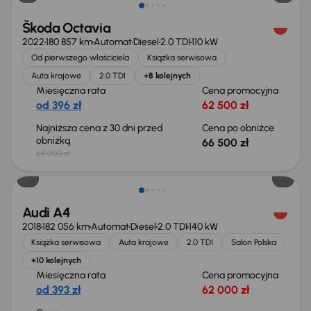
Škoda Octavia
2022
180 857 km
Automat
Diesel
2.0 TDI
110 kW
Od pierwszego właściciela
Książka serwisowa
Auta krajowe
2.0 TDI
+8 kolejnych
Miesięczna rata
Cena promocyjna
od 396 zł
62 500 zł
Najniższa cena z 30 dni przed
Cena po obniżce
obniżką
66 500 zł
68 000 zł
Audi A4
2018
182 056 km
Automat
Diesel
2.0 TDI
140 kW
Książka serwisowa
Auta krajowe
2.0 TDI
Salon Polska
+10 kolejnych
Miesięczna rata
Cena promocyjna
od 393 zł
62 000 zł