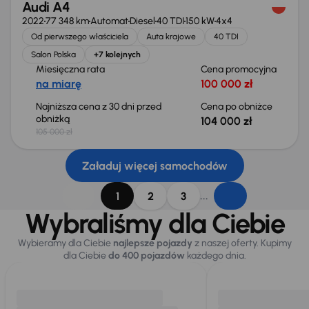
Audi A4
2022
77 348 km
Automat
Diesel
40 TDI
150 kW
4x4
Od pierwszego właściciela
Auta krajowe
40 TDI
Salon Polska
+7 kolejnych
Miesięczna rata
Cena promocyjna
na miarę
100 000 zł
Najniższa cena z 30 dni przed
Cena po obniżce
obniżką
104 000 zł
105 000 zł
Załaduj więcej samochodów
...
1
2
3
Wybraliśmy dla Ciebie
Wybieramy dla Ciebie
najlepsze pojazdy
z naszej oferty. Kupimy
dla Ciebie
do 400 pojazdów
każdego dnia.