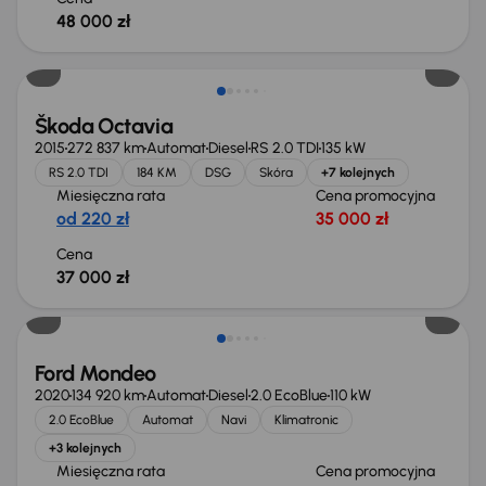
48 000 zł
Škoda Octavia
2015
272 837 km
Automat
Diesel
RS 2.0 TDI
135 kW
RS 2.0 TDI
184 KM
DSG
Skóra
+7 kolejnych
Miesięczna rata
Cena promocyjna
od 220 zł
35 000 zł
Cena
37 000 zł
Taniej o 1 000 zł
Ford Mondeo
2020
134 920 km
Automat
Diesel
2.0 EcoBlue
110 kW
2.0 EcoBlue
Automat
Navi
Klimatronic
+3 kolejnych
Miesięczna rata
Cena promocyjna