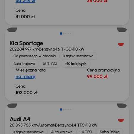
od 244 zł
38 000 zł
Cena
41 000 zł
Kia Sportage
2022
34 997 km
Benzyna
1.6 T-GDI
110 kW
Od pierwszego właściciela
Książka serwisowa
Auta krajowe
1.6 T-GDI
+10 kolejnych
Miesięczna rata
Cena promocyjna
na miarę
99 000 zł
Cena
103 000 zł
Możliwość odliczenia VAT
Audi A4
2018
95 755 km
Automat
Benzyna
1.4 TFSI
110 kW
Książka serwisowa
Auta krajowe
1.4 TFSI
Salon Polska