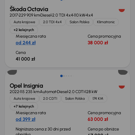
Škoda Octavia
2017
229 909 km
Diesel
2.0 TDI 4x4
110 kW
4x4
Auta krajowe
2.0 TDI 4x4
Salon Polska
Klimatronic
+2 kolejnych
Miesięczna rata
Cena promocyjna
od 244 zł
38 000 zł
Cena
41 000 zł
Taniej o 1 000 zł
Opel Insignia
2022
115 235 km
Automat
Diesel
2.0 CDTI
128 kW
Auta krajowe
2.0 CDTI
Salon Polska
174 KM
+7 kolejnych
Miesięczna rata
Cena promocyjna
od 399 zł
63 000 zł
Najniższa cena z 30 dni przed
Cena po obniżce
obniżką