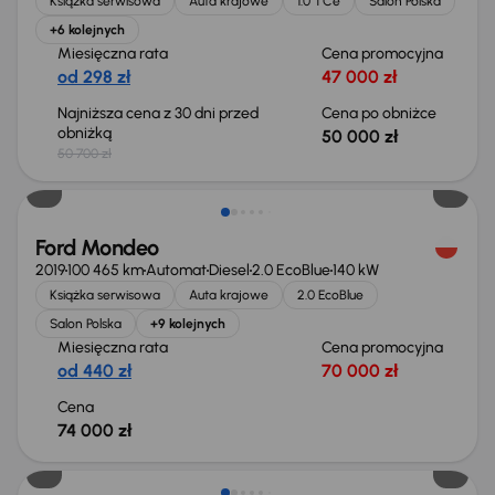
Książka serwisowa
Auta krajowe
1.0 TCe
Salon Polska
+6 kolejnych
Miesięczna rata
Cena promocyjna
od 298 zł
47 000 zł
Najniższa cena z 30 dni przed
Cena po obniżce
obniżką
50 000 zł
50 700 zł
Ford Mondeo
2019
100 465 km
Automat
Diesel
2.0 EcoBlue
140 kW
Książka serwisowa
Auta krajowe
2.0 EcoBlue
Salon Polska
+9 kolejnych
Miesięczna rata
Cena promocyjna
od 440 zł
70 000 zł
Cena
74 000 zł