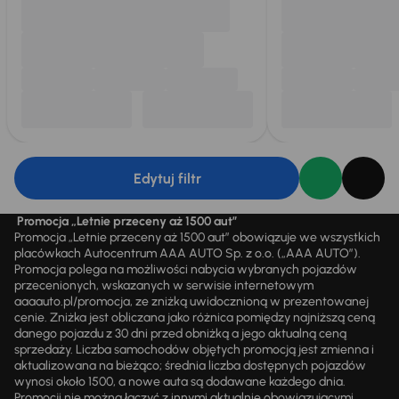
Edytuj filtr
Promocja „Letnie przeceny aż 1500 aut”
Promocja „Letnie przeceny aż 1500 aut” obowiązuje we wszystkich
placówkach Autocentrum AAA AUTO Sp. z o.o. („AAA AUTO”).
Promocja polega na możliwości nabycia wybranych pojazdów
przecenionych, wskazanych w serwisie internetowym
aaaauto.pl/promocja, ze zniżką uwidocznioną w prezentowanej
cenie. Zniżka jest obliczana jako różnica pomiędzy najniższą ceną
danego pojazdu z 30 dni przed obniżką a jego aktualną ceną
sprzedaży. Liczba samochodów objętych promocją jest zmienna i
aktualizowana na bieżąco; średnia liczba dostępnych pojazdów
wynosi około 1500, a nowe auta są dodawane każdego dnia.
Promocji nie można łączyć z innymi aktualnie obowiązującymi