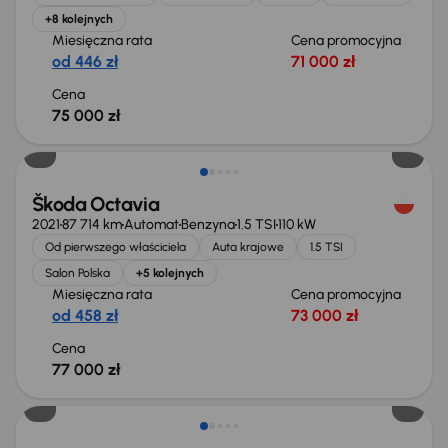
+8 kolejnych
Miesięczna rata
Cena promocyjna
od 446 zł
71 000 zł
Cena
75 000 zł
Możliwość odliczenia VAT
Škoda Octavia
2021
87 714 km
Automat
Benzyna
1.5 TSI
110 kW
Od pierwszego właściciela
Auta krajowe
1.5 TSI
Salon Polska
+5 kolejnych
Miesięczna rata
Cena promocyjna
od 458 zł
73 000 zł
Cena
77 000 zł
Taniej o 1 000 zł