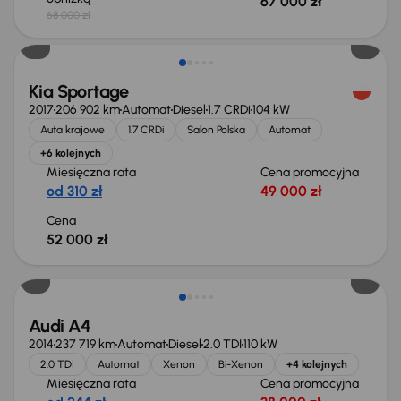
67 000 zł
68 000 zł
Kia Sportage
2017
206 902 km
Automat
Diesel
1.7 CRDi
104 kW
Auta krajowe
1.7 CRDi
Salon Polska
Automat
+6 kolejnych
Miesięczna rata
Cena promocyjna
od 310 zł
49 000 zł
Cena
52 000 zł
Audi A4
2014
237 719 km
Automat
Diesel
2.0 TDI
110 kW
2.0 TDI
Automat
Xenon
Bi-Xenon
+4 kolejnych
Miesięczna rata
Cena promocyjna