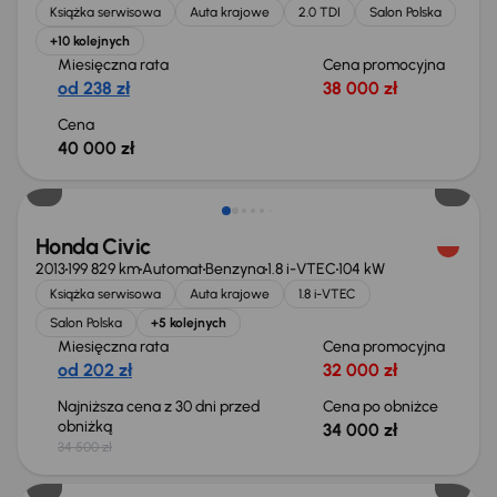
Książka serwisowa
Auta krajowe
2.0 TDI
Salon Polska
+10 kolejnych
Miesięczna rata
Cena promocyjna
od 238 zł
38 000 zł
Cena
40 000 zł
Taniej o 500 zł
Honda Civic
2013
199 829 km
Automat
Benzyna
1.8 i-VTEC
104 kW
Książka serwisowa
Auta krajowe
1.8 i-VTEC
Salon Polska
+5 kolejnych
Miesięczna rata
Cena promocyjna
od 202 zł
32 000 zł
Najniższa cena z 30 dni przed
Cena po obniżce
obniżką
34 000 zł
34 500 zł
Świeżo skupione