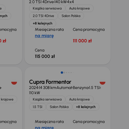
2.0 TSI 4Drive
140 kW
4x4
e
Książka serwisowa
Auta krajowe
jnych
2.0 TSI 4Drive
Salon Polska
+8 kolejnych
omocyjna
Miesięczna rata
Cena promocyjna
na miarę
 zł
111 000 zł
Cena
115 000 zł
Świeżo skupione
Cupra Formentor
a
2024
14 308 km
Automat
Benzyna
1.5 TSI
110 kW
 krajowe
Książka serwisowa
Auta krajowe
1.5 TSI
Salon Polska
+8 kolejnych
omocyjna
Miesięczna rata
Cena promocyjna
na miarę