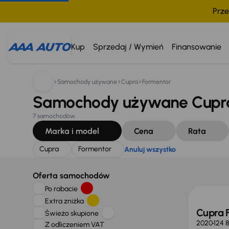
Prze
Szukam:
Cupra
Formentor
Anuluj wszystko
Kup
Sprzedaj / Wymień
Finansowanie
Samochody używane
Cupra
Formentor
Samochody używane Cupra
7 samochodów
Marka i model
Cena
Rata
Cupra
Formentor
Anuluj wszystko
Oferta samochodów
Po rabacie
Extra zniżka
Cupra 
Świeżo skupione
2020
124 
Z odliczeniem VAT