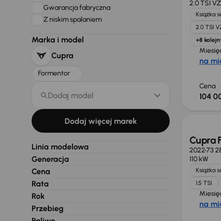
2.0 TSI VZ
Gwarancja fabryczna
Książka 
Z niskim spalaniem
2.0 TSI V
Marka i model
+8 kolejn
Miesię
Cupra
na mi
Formentor
Cena
Dodaj model
104 0
Taniej 
Dodaj więcej marek
Cupra 
Linia modelowa
2022
73 2
Generacja
110 kW
Cena
Książka 
Rata
1.5 TSI
Miesię
Rok
na mi
Przebieg
Paliwo