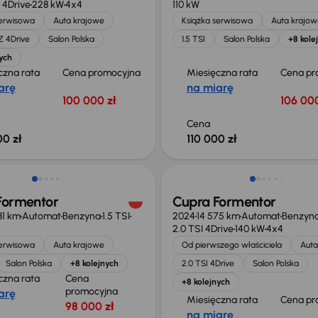
 4Drive
228 kW
4x4
110 kW
serwisowa
Auta krajowe
Książka serwisowa
Auta krajow
Z 4Drive
Salon Polska
1.5 TSI
Salon Polska
+8 kole
ych
czna rata
Cena promocyjna
Miesięczna rata
Cena pr
arę
na miarę
100 000 zł
106 000
Cena
00 zł
110 000 zł
o 2 000 zł
Możliwość odliczenia VAT
Formentor
Cupra Formentor
81 km
Automat
Benzyna
1.5 TSI
2024
14 575 km
Automat
Benzyn
2.0 TSI 4Drive
140 kW
4x4
serwisowa
Auta krajowe
Od pierwszego właściciela
Auta
Salon Polska
+8 kolejnych
2.0 TSI 4Drive
Salon Polska
czna rata
Cena
+8 kolejnych
promocyjna
arę
Miesięczna rata
Cena pr
98 000 zł
na miarę