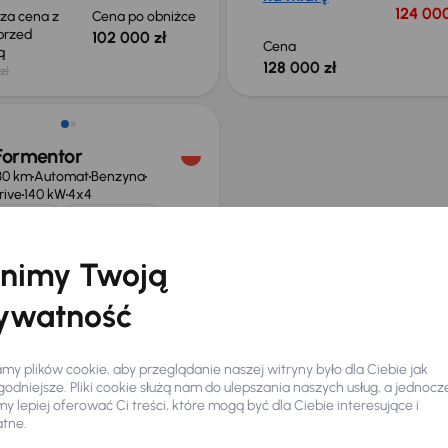
124 000
sza cena z
Cena po obniżce
 przed
102 000 zł
Cena
ką
128 000 zł
zł
ość odliczenia VAT
Formentor
30 km
Automat
Benzyna
rive
140 kW
4x4
serwisowa
Auta krajowe
Drive
Salon Polska
nimy Twoją
ych
czna rata
Cena promocyjna
ywatność
arę
131 000 zł
y plików cookie, aby przeglądanie naszej witryny było dla Ciebie jak
0 zł
odniejsze. Pliki cookie służą nam do ulepszania naszych usług, a jednocz
 lepiej oferować Ci treści, które mogą być dla Ciebie interesujące i
atne.