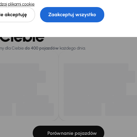
łeś auto z oferty? Nie szkodzi, w naszych oddziałach
zaj plikami cookie
samochody, których sz
ie akceptuję
Zaakceptuj wszystko
Znajdź podobny samo
Ciebie
my dla Ciebie
do 400 pojazdów
każdego dnia.
Porównanie pojazdów