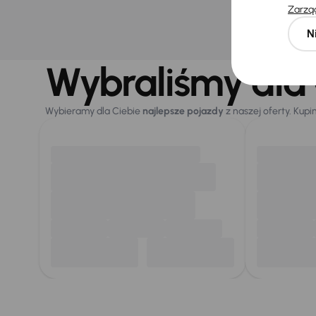
Nie wybra
Zarząd
N
Wybraliśmy dla 
Wybieramy dla Ciebie
najlepsze pojazdy
z naszej oferty. Kupi