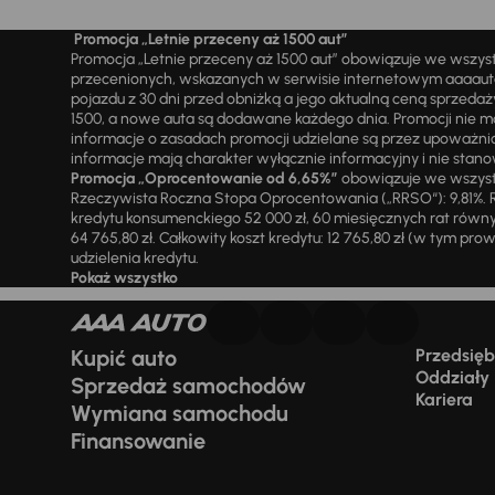
Promocja „Letnie przeceny aż 1500 aut”
Promocja „Letnie przeceny aż 1500 aut” obowiązuje we wszy
przecenionych, wskazanych w serwisie internetowym aaaauto.
pojazdu z 30 dni przed obniżką a jego aktualną ceną sprzeda
1500, a nowe auta są dodawane każdego dnia. Promocji nie m
informacje o zasadach promocji udzielane są przez upowa
informacje mają charakter wyłącznie informacyjny i nie stanow
Promocja „Oprocentowanie od 6,65%”
obowiązuje we wszystk
Rzeczywista Roczna Stopa Oprocentowania („RRSO“): 9,81%. R
kredytu konsumenckiego 52 000 zł, 60 miesięcznych rat równy
64 765,80 zł. Całkowity koszt kredytu: 12 765,80 zł (w tym prowi
udzielenia kredytu.
Pokaż wszystko
Kupić auto
Przedsiębi
Oddziały
Sprzedaż samochodów
Kariera
Wymiana samochodu
Finansowanie