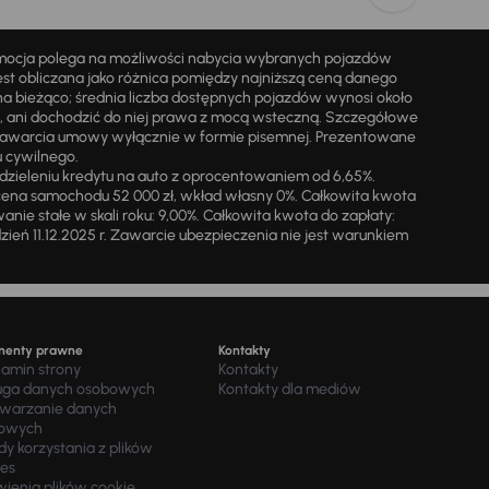
omocja polega na możliwości nabycia wybranych pojazdów
st obliczana jako różnica pomiędzy najniższą ceną danego
na bieżąco; średnia liczba dostępnych pojazdów wynosi około
i, ani dochodzić do niej prawa z mocą wsteczną. Szczegółowe
zawarcia umowy wyłącznie w formie pisemnej. Prezentowane
u cywilnego.
zieleniu kredytu na auto z oprocentowaniem od 6,65%.
cena samochodu 52 000 zł, wkład własny 0%. Całkowita kwota
ie stałe w skali roku: 9,00%. Całkowita kwota do zapłaty:
a dzień 11.12.2025 r. Zawarcie ubezpieczenia nie jest warunkiem
menty prawne
Kontakty
lamin strony
Kontakty
uga danych osobowych
Kontakty dla mediów
twarzanie danych
owych
y korzystania z plików
ies
wienia plików cookie