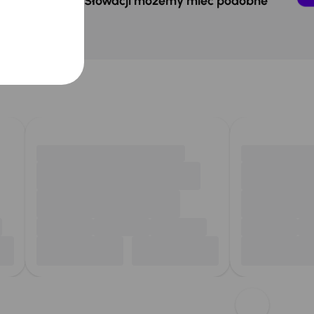
 w Czechach i na Słowacji możemy mieć podobne
ukasz.
chód