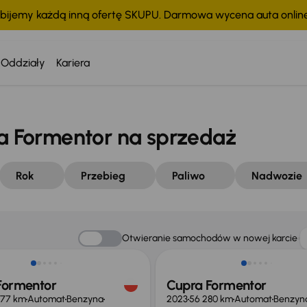
bijemy każdą inną ofertę SKUPU. Darmowa wycena auta onli
Oddziały
Kariera
 Formentor na sprzedaż
Rok
Przebieg
Paliwo
Nadwozie
Otwieranie samochodów w nowej karcie
Formentor
Cupra Formentor
877 km
Automat
Benzyna
2023
56 280 km
Automat
Benzyn