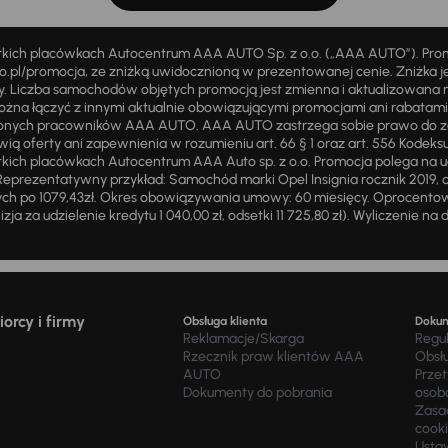
stkich placówkach Autocentrum AAA AUTO Sp. z o.o. („AAA AUTO”). Pr
pl/promocja, ze zniżką uwidocznioną w prezentowanej cenie. Zniżka je
ży. Liczba samochodów objętych promocją jest zmienna i aktualizowana 
ożna łączyć z innymi aktualnie obowiązującymi promocjami ani rabatam
żnionych pracowników AAA AUTO. AAA AUTO zastrzega sobie prawo do 
ią oferty ani zapewnienia w rozumieniu art. 66 § 1 oraz art. 556 Kodeks
ich placówkach Autocentrum AAA Auto sp. z o.o. Promocja polega na ud
eprezentatywny przykład: Samochód marki Opel Insignia rocznik 2019, 
ch po 1079,43zł. Okres obowiązywania umowy: 60 miesięcy. Oprocentowan
zja za udzielenie kredytu 1 040,00 zł, odsetki 11 725,80 zł). Wyliczenie n
orcy i firmy
Obsługa klienta
Doku
Reklamacje/Skarga
Regu
Rzecznik praw klientów AAA
Obsł
AUTO
Prze
Dokumenty do pobrania
osob
Zasad
cook
Usta