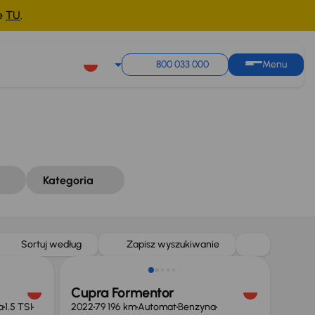
ne
TU
.
Sortuj według
Zapisz wyszukiwanie
800 033 000
Menu
Kategoria
Sortuj według
Zapisz wyszukiwanie
Cupra Formentor
a
1.5 TSI
2022
79 196 km
Automat
Benzyna