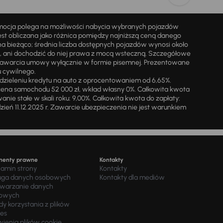
omocja polega na możliwości nabycia wybranych pojazdów
st obliczana jako różnica pomiędzy najniższą ceną danego
na bieżąco; średnia liczba dostępnych pojazdów wynosi około
i, ani dochodzić do niej prawa z mocą wsteczną. Szczegółowe
zawarcia umowy wyłącznie w formie pisemnej. Prezentowane
u cywilnego.
zieleniu kredytu na auto z oprocentowaniem od 6,65%.
cena samochodu 52 000 zł, wkład własny 0%. Całkowita kwota
ie stałe w skali roku: 9,00%. Całkowita kwota do zapłaty:
a dzień 11.12.2025 r. Zawarcie ubezpieczenia nie jest warunkiem
menty prawne
Kontakty
lamin strony
Kontakty
uga danych osobowych
Kontakty dla mediów
twarzanie danych
owych
y korzystania z plików
ies
wienia plików cookie