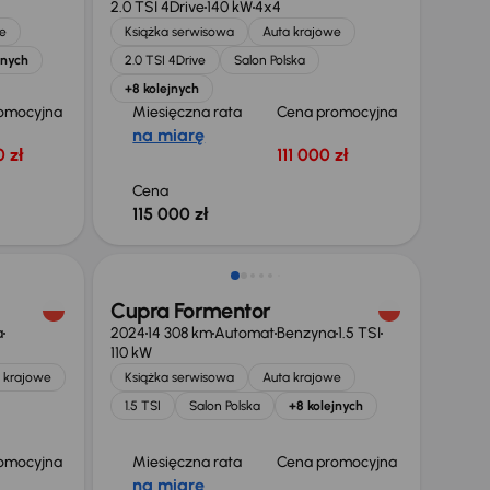
2.0 TSI 4Drive
140 kW
4x4
e
Książka serwisowa
Auta krajowe
jnych
2.0 TSI 4Drive
Salon Polska
+8 kolejnych
omocyjna
Miesięczna rata
Cena promocyjna
na miarę
 zł
111 000 zł
Cena
115 000 zł
Świeżo skupione
Cupra Formentor
a
2024
14 308 km
Automat
Benzyna
1.5 TSI
110 kW
 krajowe
Książka serwisowa
Auta krajowe
1.5 TSI
Salon Polska
+8 kolejnych
omocyjna
Miesięczna rata
Cena promocyjna
na miarę