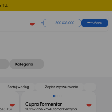
ne
TU
.
Sortuj według
Zapisz wyszukiwanie
800 033 000
Menu
Kategoria
Sortuj według
Zapisz wyszukiwanie
Cupra Formentor
a
1.5 TSI
2022
79 196 km
Automat
Benzyna