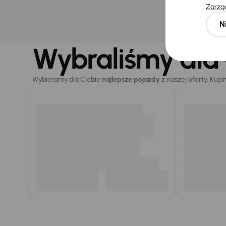
Nie wybra
Zarząd
N
Wybraliśmy dla 
Wybieramy dla Ciebie
najlepsze pojazdy
z naszej oferty. Kupi