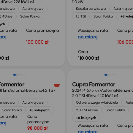
 4Drive
228 kW
4x4
110 kW
serwisowa
Auta krajowe
Książka serwisowa
Auta krajow
Z 4Drive
Salon Polska
1.5 TSI
Salon Polska
+8 kole
ych
czna rata
Cena promocyjna
Miesięczna rata
Cena pr
arę
na miarę
100 000 zł
106 000
Cena
00 zł
110 000 zł
o 2 000 zł
Możliwość odliczenia VAT
Formentor
Cupra Formentor
81 km
Automat
Benzyna
1.5 TSI
2024
14 575 km
Automat
Benzyn
2.0 TSI 4Drive
140 kW
4x4
serwisowa
Auta krajowe
Od pierwszego właściciela
Auta
Salon Polska
+8 kolejnych
2.0 TSI 4Drive
Salon Polska
czna rata
Cena
+8 kolejnych
promocyjna
arę
Miesięczna rata
Cena pr
98 000 zł
na miarę