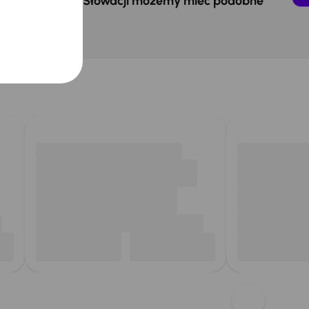
 w Czechach i na Słowacji możemy mieć podobne
ukasz.
chód