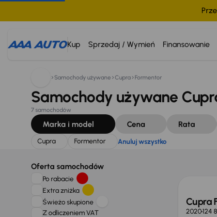
Prze
Szukam:
Cupra
Formentor
Anuluj wszystko
Kup
Sprzedaj / Wymień
Finansowanie
Samochody używane
Cupra
Formentor
Samochody używane Cupra
7 samochodów
Marka i model
Cena
Rata
Cupra
Formentor
Anuluj wszystko
Oferta samochodów
Po rabacie
Extra zniżka
Cupra 
Świeżo skupione
2020
124 
Z odliczeniem VAT