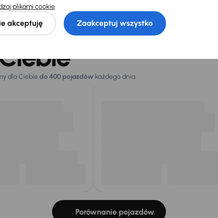
łeś auto z oferty? Nie szkodzi, w naszych oddziałach
zaj plikami cookie
samochody, których sz
ie akceptuję
Zaakceptuj wszystko
Znajdź podobny samo
Ciebie
my dla Ciebie
do 400 pojazdów
każdego dnia.
Porównanie pojazdów