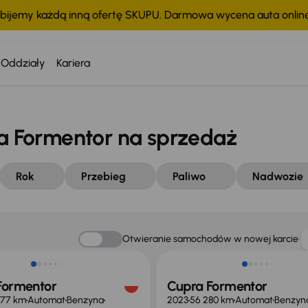
bijemy każdą inną ofertę SKUPU. Darmowa wycena auta onli
Oddziały
Kariera
 Formentor na sprzedaż
Rok
Przebieg
Paliwo
Nadwozie
Otwieranie samochodów w nowej karcie
Formentor
Cupra Formentor
877 km
Automat
Benzyna
2023
56 280 km
Automat
Benzyn