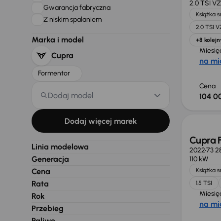
2.0 TSI VZ
Gwarancja fabryczna
Książka 
Z niskim spalaniem
2.0 TSI V
Marka i model
+8 kolejn
Miesię
Cupra
na mi
Formentor
Cena
Dodaj model
104 0
Taniej 
Dodaj więcej marek
Cupra 
Linia modelowa
2022
73 2
Generacja
110 kW
Cena
Książka 
Rata
1.5 TSI
Miesię
Rok
na mi
Przebieg
Paliwo