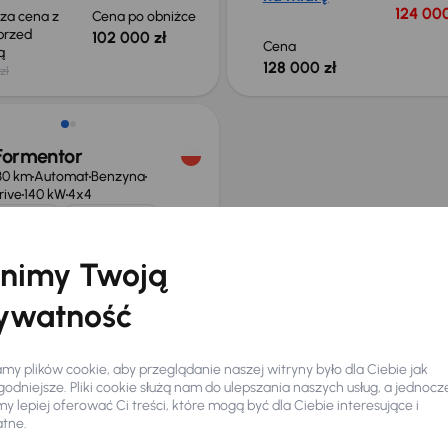
124 000
sza cena z
Cena po obniżce
 przed
102 000 zł
Cena
ką
128 000 zł
zł
ość odliczenia VAT
Formentor
30 km
Automat
Benzyna
rive
140 kW
4x4
serwisowa
Auta krajowe
Drive
Salon Polska
nimy Twoją
ych
czna rata
Cena promocyjna
ywatność
arę
131 000 zł
y plików cookie, aby przeglądanie naszej witryny było dla Ciebie jak
0 zł
odniejsze. Pliki cookie służą nam do ulepszania naszych usług, a jednocz
 lepiej oferować Ci treści, które mogą być dla Ciebie interesujące i
atne.