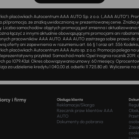
stkich placówkach Autocentrum AAA AUTO Sp. z o.o. („AAA AUTO”). Pr
pl/promocja, ze zniżką uwidocznioną w prezentowanej cenie. Zniżka je
ży. Liczba samochodów objętych promocją jest zmienna i aktualizowana 
ożna łączyć z innymi aktualnie obowiązującymi promocjami ani rabatam
żnionych pracowników AAA AUTO. AAA AUTO zastrzega sobie prawo do 
ią oferty ani zapewnienia w rozumieniu art. 66 § 1 oraz art. 556 Kodeks
ich placówkach Autocentrum AAA Auto sp. z o.o. Promocja polega na ud
eprezentatywny przykład: Samochód marki Opel Insignia rocznik 2019, 
ch po 1079,43zł. Okres obowiązywania umowy: 60 miesięcy. Oprocentowan
zja za udzielenie kredytu 1 040,00 zł, odsetki 11 725,80 zł). Wyliczenie n
orcy i firmy
Obsługa klienta
Doku
Reklamacje/Skarga
Regu
Rzecznik praw klientów AAA
Obsł
AUTO
Prze
Dokumenty do pobrania
osob
Zasad
cook
Usta