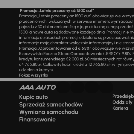
Promocja „Letnie przeceny aż 1500 aut”
Promocja „Letnie przeceny aż 1500 aut” obowiązuje we wszy
przecenionych, wskazanych w serwisie internetowym aaaauto.
pojazdu z 30 dni przed obniżką a jego aktualną ceną sprzeda
1500, a nowe auta są dodawane każdego dnia. Promocji nie m
informacje o zasadach promocji udzielane są przez upowa
informacje mają charakter wyłącznie informacyjny i nie stanow
Promocja „Oprocentowanie od 6,65%”
obowiązuje we wszystk
Rzeczywista Roczna Stopa Oprocentowania („RRSO“): 9,81%. R
kredytu konsumenckiego 52 000 zł, 60 miesięcznych rat równy
64 765,80 zł. Całkowity koszt kredytu: 12 765,80 zł (w tym prowi
udzielenia kredytu.
Pokaż wszystko
Kupić auto
Przedsiębi
Oddziały
Sprzedaż samochodów
Kariera
Wymiana samochodu
Finansowanie