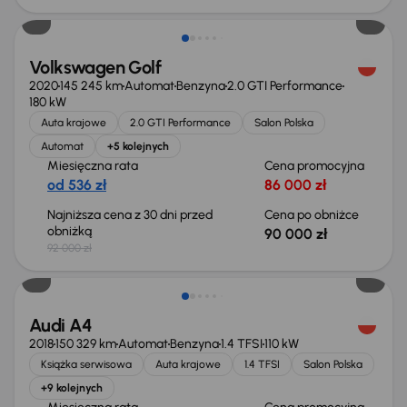
Volkswagen Golf
2020
145 245 km
Automat
Benzyna
2.0 GTI Performance
180 kW
Auta krajowe
2.0 GTI Performance
Salon Polska
Automat
+5 kolejnych
Miesięczna rata
Cena promocyjna
od 536 zł
86 000 zł
Najniższa cena z 30 dni przed
Cena po obniżce
obniżką
90 000 zł
92 000 zł
Taniej o 1 000 zł
Audi A4
2018
150 329 km
Automat
Benzyna
1.4 TFSI
110 kW
Książka serwisowa
Auta krajowe
1.4 TFSI
Salon Polska
+9 kolejnych