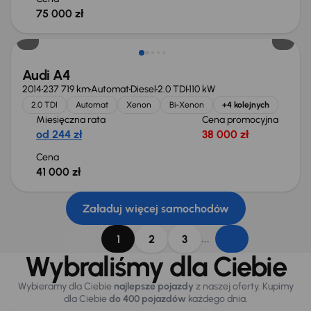
75 000 zł
Audi A4
2014
237 719 km
Automat
Diesel
2.0 TDI
110 kW
2.0 TDI
Automat
Xenon
Bi-Xenon
+4 kolejnych
Miesięczna rata
Cena promocyjna
od 244 zł
38 000 zł
Cena
41 000 zł
Załaduj więcej samochodów
...
1
2
3
Wybraliśmy dla Ciebie
Wybieramy dla Ciebie
najlepsze pojazdy
z naszej oferty. Kupimy
dla Ciebie
do 400 pojazdów
każdego dnia.