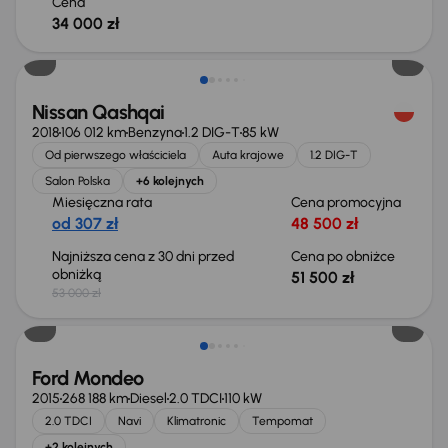
Cena
34 000 zł
Taniej o 1 500 zł
Nissan Qashqai
2018
106 012 km
Benzyna
1.2 DIG-T
85 kW
Od pierwszego właściciela
Auta krajowe
1.2 DIG-T
Salon Polska
+6 kolejnych
Miesięczna rata
Cena promocyjna
od 307 zł
48 500 zł
Najniższa cena z 30 dni przed
Cena po obniżce
obniżką
51 500 zł
53 000 zł
Taniej o 1 000 zł
Ford Mondeo
2015
268 188 km
Diesel
2.0 TDCI
110 kW
2.0 TDCI
Navi
Klimatronic
Tempomat
+2 kolejnych