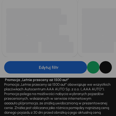
Edytuj filtr
Promocja „Letnie przeceny aż 1500 aut”
Promocja „Letnie przeceny aż 1500 aut” obowiązuje we wszystkich
placówkach Autocentrum AAA AUTO Sp. z o.o. („AAA AUTO”).
Promocja polega na możliwości nabycia wybranych pojazdów
przecenionych, wskazanych w serwisie internetowym
aaaauto.pl/promocja, ze zniżką uwidocznioną w prezentowanej
cenie. Zniżka jest obliczana jako różnica pomiędzy najniższą ceną
danego pojazdu z 30 dni przed obniżką a jego aktualną ceną