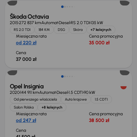
Škoda Octavia
2015
272 837 km
Automat
Diesel
RS 2.0 TDI
135 kW
RS 2.0 TDI
184 KM
DSG
Skóra
+7 kolejnych
Miesięczna rata
Cena promocyjna
od 220 zł
35 000 zł
Cena
37 000 zł
Możliwość odliczenia VAT
Opel Insignia
2020
144 911 km
Automat
Diesel
1.5 CDTI
90 kW
Od pierwszego właściciela
Auta krajowe
1.5 CDTI
Salon Polska
+8 kolejnych
Miesięczna rata
Cena promocyjna
od 247 zł
38 500 zł
Cena
41 500 zł