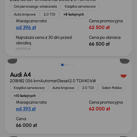
Od pierwszego właściciela
Książka serwisowa
Auta krajowe
2.0 TDI
+8 kolejnych
Miesięczna rata
Cena promocyjna
od 396 zł
62 500 zł
Najniższa cena z 30 dni przed
Cena po obniżce
obniżką
66 500 zł
68 000 zł
Audi A4
2018
182 056 km
Automat
Diesel
2.0 TDI
140 kW
Książka serwisowa
Auta krajowe
2.0 TDI
Salon Polska
+10 kolejnych
Miesięczna rata
Cena promocyjna
od 393 zł
62 000 zł
Cena
66 000 zł