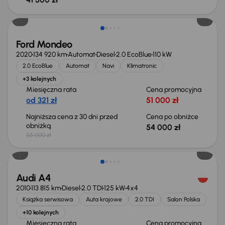
Taniej o 1 000 zł
Ford Mondeo
2020
134 920 km
Automat
Diesel
2.0 EcoBlue
110 kW
2.0 EcoBlue
Automat
Navi
Klimatronic
+3 kolejnych
Miesięczna rata
Cena promocyjna
od 321 zł
51 000 zł
Najniższa cena z 30 dni przed
Cena po obniżce
obniżką
54 000 zł
55 000 zł
Audi A4
2010
113 815 km
Diesel
2.0 TDI
125 kW
4x4
Książka serwisowa
Auta krajowe
2.0 TDI
Salon Polska
+10 kolejnych
Miesięczna rata
Cena promocyjna