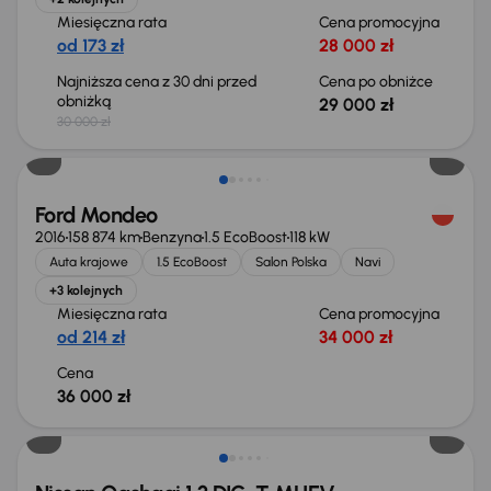
Miesięczna rata
Cena promocyjna
od 173 zł
28 000 zł
Najniższa cena z 30 dni przed
Cena po obniżce
obniżką
29 000 zł
30 000 zł
Ford Mondeo
2016
158 874 km
Benzyna
1.5 EcoBoost
118 kW
Auta krajowe
1.5 EcoBoost
Salon Polska
Navi
+3 kolejnych
Miesięczna rata
Cena promocyjna
od 214 zł
34 000 zł
Cena
36 000 zł
Od nowego taniej o 36 775 zł