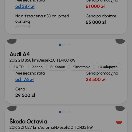
Miesięczna rata
Cena promocyjna
od 387 zł
61 000 zł
Najniższa cena z 30 dni przed
Cena po obniżce
obniżką
65 000 zł
66 000 zł
Audi A4
2012
213 858 km
Diesel
2.0 TDI
100 kW
2.0 TDI
Xenon
Bi-Xenon
Klimatronic
+3 kolejnych
Miesięczna rata
Cena promocyjna
od 176 zł
28 500 zł
Cena
29 500 zł
Škoda Octavia
2016
221 027 km
Automat
Diesel
2.0 TDI
135 kW