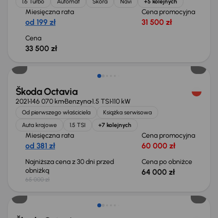
1.6 Turbo
Automat
Skóra
Navi
+5 kolejnych
Miesięczna rata
Cena promocyjna
od 199 zł
31 500 zł
Cena
33 500 zł
Taniej o 1 000 zł
Škoda Octavia
2021
146 070 km
Benzyna
1.5 TSI
110 kW
Od pierwszego właściciela
Książka serwisowa
Auta krajowe
1.5 TSI
+7 kolejnych
Miesięczna rata
Cena promocyjna
od 381 zł
60 000 zł
Najniższa cena z 30 dni przed
Cena po obniżce
obniżką
64 000 zł
65 000 zł
Taniej o 1 500 zł