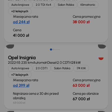
Auta krajowe
2.0 TDI 4x4
Salon Polska
Klimatronic
+2 kolejnych
Miesięczna rata
Cena promocyjna
od 244 zł
38 000 zł
Cena
41 000 zł
Taniej o 1 000 zł
Opel Insignia
2022
115 235 km
Automat
Diesel
2.0 CDTI
128 kW
Auta krajowe
2.0 CDTI
Salon Polska
174 KM
+7 kolejnych
Miesięczna rata
Cena promocyjna
od 399 zł
63 000 zł
Najniższa cena z 30 dni przed
Cena po obniżce
obniżką
67 000 zł
68 000 zł