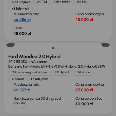
Auta krajowe
2.0 TDI
Salon Polska
184 KM
+8 kolejnych
Miesięczna rata
Cena promocyjna
od 286 zł
45 000 zł
Cena
48 000 zł
Taniej o 1 500 zł
Ford Mondeo 2.0 Hybrid
2019
151 050 km
Automat
Benzyna Full-Hybrid EV (FHEV) (Full-Hybrid)
2.0 Hybrid
138 kW
Od pierwszego właściciela
2.0 Hybrid
1. Właściciel
Automat
+7 kolejnych
Miesięczna rata
Cena promocyjna
od 357 zł
57 000 zł
Najniższa cena z 30 dni przed
Cena po obniżce
obniżką
60 000 zł
61 500 zł