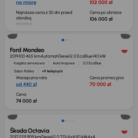
na miarę
102 000 zł
Najniższa cena z 30 dni przed
Cena po obniżce
obniżką
106 000 zł
108 000 zł
Ford Mondeo
2019
100 465 km
Automat
Diesel
2.0 EcoBlue
140 kW
Książka serwisowa
Auta krajowe
2.0 EcoBlue
Salon Polska
+9 kolejnych
Miesięczna rata
Cena promocyjna
od 440 zł
70 000 zł
Cena
74 000 zł
Škoda Octavia
2017
229 909 km
Diesel
2.0 TDI 4x4
110 kW
4x4