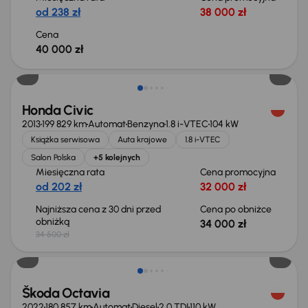
od 238 zł
38 000 zł
Cena
40 000 zł
Taniej o 500 zł
Honda Civic
2013
199 829 km
Automat
Benzyna
1.8 i-VTEC
104 kW
Książka serwisowa
Auta krajowe
1.8 i-VTEC
Salon Polska
+5 kolejnych
Miesięczna rata
Cena promocyjna
od 202 zł
32 000 zł
Najniższa cena z 30 dni przed
Cena po obniżce
obniżką
34 000 zł
34 500 zł
Świeżo skupione
Škoda Octavia
2022
180 857 km
Automat
Diesel
2.0 TDI
110 kW