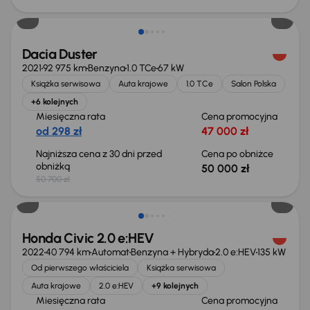
Taniej o 700 zł
Dacia Duster
2021
92 975 km
Benzyna
1.0 TCe
67 kW
Książka serwisowa
Auta krajowe
1.0 TCe
Salon Polska
+6 kolejnych
Miesięczna rata
Cena promocyjna
od 298 zł
47 000 zł
Najniższa cena z 30 dni przed
Cena po obniżce
obniżką
50 000 zł
50 700 zł
Taniej o 2 000 zł
Honda Civic 2.0 e:HEV
2022
40 794 km
Automat
Benzyna + Hybryda
2.0 e:HEV
135 kW
Od pierwszego właściciela
Książka serwisowa
Auta krajowe
2.0 e:HEV
+9 kolejnych
Miesięczna rata
Cena promocyjna