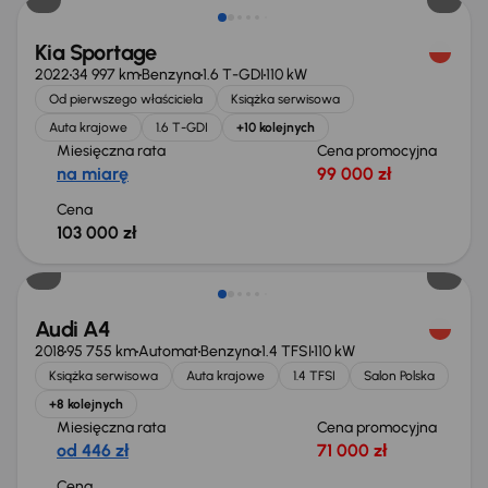
Kia Sportage
2022
34 997 km
Benzyna
1.6 T-GDI
110 kW
Od pierwszego właściciela
Książka serwisowa
Auta krajowe
1.6 T-GDI
+10 kolejnych
Miesięczna rata
Cena promocyjna
na miarę
99 000 zł
Cena
103 000 zł
Możliwość odliczenia VAT
Audi A4
2018
95 755 km
Automat
Benzyna
1.4 TFSI
110 kW
Książka serwisowa
Auta krajowe
1.4 TFSI
Salon Polska
+8 kolejnych
Miesięczna rata
Cena promocyjna
od 446 zł
71 000 zł
Cena