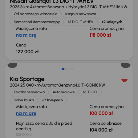
Nissan Qashqai 1.3 DIG-T MHEV
2025
8 km
Automat
Benzyna + Hybryda
1.3 DIG-T MHEV
116 kW
Od pierwszego właściciela
Książka serwisowa
Samochód demonstracyjny
1.3 DIG-T MHEV
+9 kolejnych
Miesięczna rata
Cena promocyjna
na miarę
118 000 zł
Cena
122 000 zł
Taniej o 1 000 zł
Kia Sportage
2024
25 040 km
Automat
Benzyna
1.6 T-GDI
118 kW
Książka serwisowa
Auta krajowe
1.6 T-GDI
Salon Polska
+7 kolejnych
Miesięczna rata
Cena promocyjna
na miarę
100 000 zł
Najniższa cena z 30 dni przed
Cena po obniżce
obniżką
104 000 zł
105 000 zł
Taniej o 2 000 zł