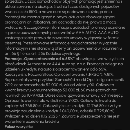
sprzedaży. Liczba samochodów objętych promocją jest zmienna i
aktualizowana na bieżąco; średnia liczba dostępnych pojazdów
wynosi około 1500, a nowe auta są dodawane każdego dnia.
Promocji nie można łączyć z innymi aktualnie obowiązującymi
promocjami ani rabatami, ani dochodzić do niej prawa z mocą
wsteczną. Szczegółowe informacje o zasadach promocji udzielane
są przez upoważnionych pracowników AAA AUTO. AAA AUTO
zastrzega sobie prawo do zawarcia umowy wyłącznie w formie
pisemnej. Prezentowane informacje mają charakter wyłącznie
informacyjny i nie stanowią oferty ani zapewnienia w rozumieniu
art. 66 § 1 oraz art. 556 Kodeksu cywilnego.
Promocja „Oprocentowanie od 6,65%”
obowiązuje we wszystkich
placówkach Autocentrum AAA Auto sp. z o.o. Promocja polega na
udzieleniu kredytu na auto z oprocentowaniem od 6,65%.
Rzeczywista Roczna Stopa Oprocentowania („RRSO“): 9,81%.
Reprezentatywny przykład: Samochód marki Opel Insignia rocznik
2019, cena samochodu 52 000 zł, wkład własny 0%. Całkowita
kwota kredytu konsumenckiego 52 000 zł, 60 miesięcznych rat
równych po 1079,43zł. Okres obowiązywania umowy: 60 miesięcy.
Oprocentowanie stałe w skali roku: 9,00%. Całkowita kwota do
zapłaty: 64 765,80 zł. Całkowity koszt kredytu: 12 765,80 zł (w tym
prowizja za udzielenie kredytu 1 040,00 zł, odsetki 11 725,80 zł).
Wyliczenie na dzień 11.12.2025 r. Zawarcie ubezpieczenia nie jest
warunkiem udzielenia kredytu.
Pokaż wszystko