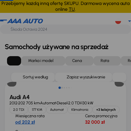
Przebijemy każdą inną ofertę SKUPU. Darmowa wycena auta
online
TU
.
Samochody używane na sprzedaż
Marka i model
Cena
Rata
R
Sortuj według
Zapisz wyszukiwanie
Audi A4
2012
202 705 km
Automat
Diesel
2.0 TDI
130 kW
2.0 TDI
177 KM
Automat
Klimatronic
+3 kolejnych
Miesięczna rata
Cena promocyjna
od 202 zł
32 000 zł