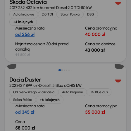
Škoda Octavia
2017
232 432 km
Automat
Diesel
2.0 TDI
110 kW
Auta krajowe
2.0 TDI
Salon Polska
DSG
+4 kolejnych
Miesięczna rata
Cena promocyjna
od 256 zł
40 000 zł
Najniższa cena z 30 dni przed
Cena po obniżce
obniżką
43 000 zł
44 500 zł
Możliwość odliczenia VAT
Dacia Duster
2023
127 899 km
Diesel
1.5 Blue dCi
85 kW
Od pierwszego właściciela
Auta krajowe
1.5 Blue dCi
Salon Polska
+6 kolejnych
Miesięczna rata
Cena promocyjna
od 345 zł
55 000 zł
Cena
58 000 zł