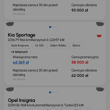
Najniższa cena z 30 dni przed
Cena po obniżce
obniżką
93 000 zł
94 000 zł
Taniej o 2 000 zł
Kia Sportage
2016
79 966 km
Benzyna
1.6 GDI
97 kW
Auta krajowe
1.6 GDI
Salon Polska
Skóra
+6 kolejnych
Miesięczna rata
Cena promocyjna
od 369 zł
58 000 zł
Najniższa cena z 30 dni przed
Cena po obniżce
obniżką
62 000 zł
64 000 zł
Opel Insignia
2014
136 968 km
Automat
Benzyna
1.6 Turbo
125 kW