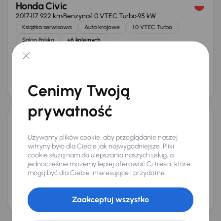
Honda Civic
2017
117 922 km
Benzyna
1.0 VTEC Turbo
95 kW
Książka serwisowa
Auta krajowe
1.0 VTEC Turbo
Salon Polska
+6 kolejnych
Miesięczna rata
Cena promocyjna
od 274 zł
43 000 zł
Cena
Cenimy Twoją
46 000 zł
prywatność
Honda Civic
Używamy plików cookie, aby przeglądanie naszej
2010
207 587 km
Benzyna
1.8
103 kW
witryny było dla Ciebie jak najwygodniejsze. Pliki
Auta krajowe
1.8
Salon Polska
Klimatronic
cookie służą nam do ulepszania naszych usług, a
Miesięczna rata
Cena promocyjna
jednocześnie możemy lepiej oferować Ci treści, które
od 125 zł
mogą być dla Ciebie interesujące i przydatne.
20 000 zł
Cena
Zaakceptuj wszystko
21 000 zł