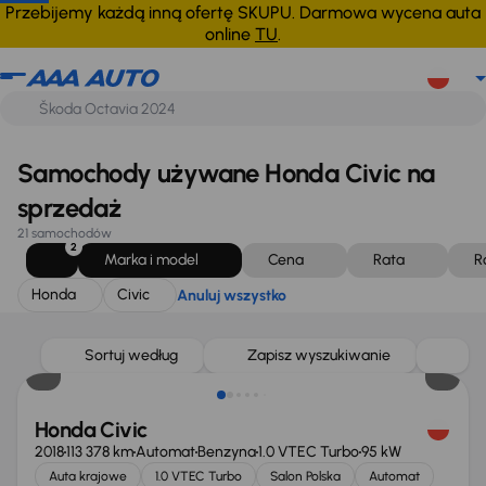
Honda
Civic
Anuluj wszystko
Przebijemy każdą inną ofertę SKUPU. Darmowa wycena auta
online
TU
.
Samochody używane Honda Civic na
sprzedaż
21 samochodów
2
Marka i model
Cena
Rata
R
Honda
Civic
Anuluj wszystko
Taniej o 1 500 zł
Sortuj według
Zapisz wyszukiwanie
Honda Civic
2018
113 378 km
Automat
Benzyna
1.0 VTEC Turbo
95 kW
Auta krajowe
1.0 VTEC Turbo
Salon Polska
Automat