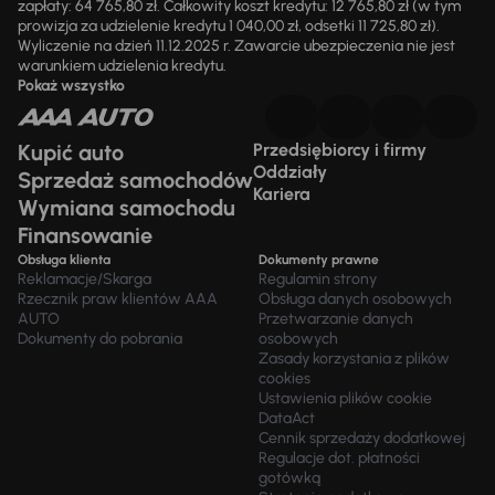
zapłaty: 64 765,80 zł. Całkowity koszt kredytu: 12 765,80 zł (w tym
prowizja za udzielenie kredytu 1 040,00 zł, odsetki 11 725,80 zł).
Wyliczenie na dzień 11.12.2025 r. Zawarcie ubezpieczenia nie jest
warunkiem udzielenia kredytu.
Pokaż wszystko
Kupić auto
Przedsiębiorcy i firmy
Oddziały
Sprzedaż samochodów
Kariera
Wymiana samochodu
Finansowanie
Obsługa klienta
Dokumenty prawne
Reklamacje/Skarga
Regulamin strony
Rzecznik praw klientów AAA
Obsługa danych osobowych
AUTO
Przetwarzanie danych
Dokumenty do pobrania
osobowych
Zasady korzystania z plików
cookies
Ustawienia plików cookie
DataAct
Cennik sprzedaży dodatkowej
Regulacje dot. płatności
gotówką