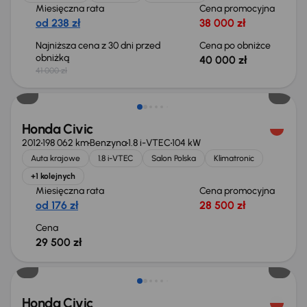
Miesięczna rata
Cena promocyjna
od 238 zł
38 000 zł
Najniższa cena z 30 dni przed
Cena po obniżce
obniżką
40 000 zł
41 000 zł
Honda Civic
2012
198 062 km
Benzyna
1.8 i-VTEC
104 kW
Auta krajowe
1.8 i-VTEC
Salon Polska
Klimatronic
+1 kolejnych
Miesięczna rata
Cena promocyjna
od 176 zł
28 500 zł
Cena
29 500 zł
Taniej o 1 000 zł
Honda Civic