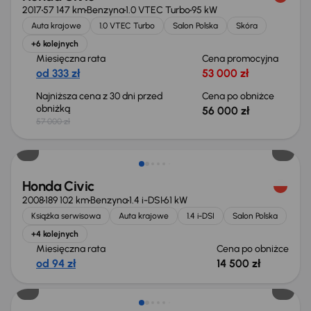
2017
57 147 km
Benzyna
1.0 VTEC Turbo
95 kW
Auta krajowe
1.0 VTEC Turbo
Salon Polska
Skóra
+6 kolejnych
Miesięczna rata
Cena promocyjna
od 333 zł
53 000 zł
Najniższa cena z 30 dni przed
Cena po obniżce
obniżką
56 000 zł
57 000 zł
Taniej o 500 zł
Honda Civic
2008
189 102 km
Benzyna
1.4 i-DSI
61 kW
Książka serwisowa
Auta krajowe
1.4 i-DSI
Salon Polska
+4 kolejnych
Miesięczna rata
Cena po obniżce
od 94 zł
14 500 zł
Taniej o 1 000 zł