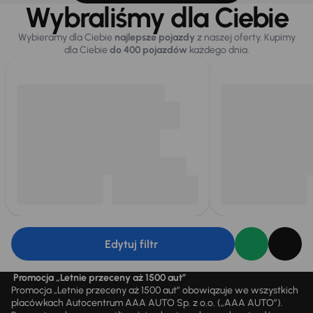
Wybraliśmy dla Ciebie
Wybieramy dla Ciebie
najlepsze pojazdy
z naszej oferty. Kupimy
dla Ciebie
do 400 pojazdów
każdego dnia.
Edytuj filtr
Promocja „Letnie przeceny aż 1500 aut”
Promocja „Letnie przeceny aż 1500 aut” obowiązuje we wszystkich
placówkach Autocentrum AAA AUTO Sp. z o.o. („AAA AUTO”).