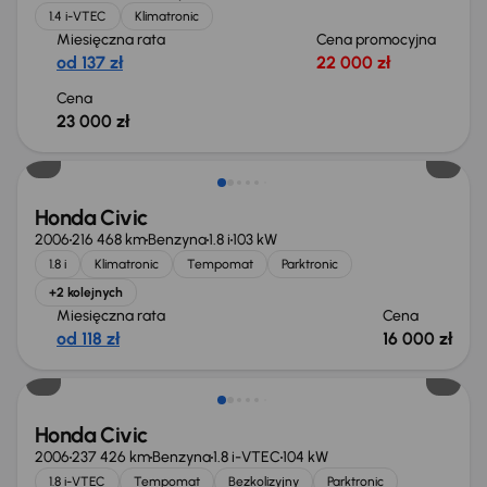
1.4 i-VTEC
Klimatronic
Miesięczna rata
Cena promocyjna
od 137 zł
22 000 zł
Cena
23 000 zł
Honda Civic
2006
216 468 km
Benzyna
1.8 i
103 kW
1.8 i
Klimatronic
Tempomat
Parktronic
+2 kolejnych
Miesięczna rata
Cena
od 118 zł
16 000 zł
Honda Civic
2006
237 426 km
Benzyna
1.8 i-VTEC
104 kW
1.8 i-VTEC
Tempomat
Bezkolizyjny
Parktronic