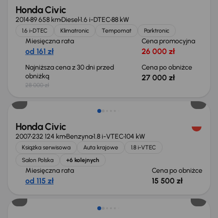
Honda Civic
2014
89 658 km
Diesel
1.6 i-DTEC
88 kW
1.6 i-DTEC
Klimatronic
Tempomat
Parktronic
Miesięczna rata
Cena promocyjna
od 161 zł
26 000 zł
Najniższa cena z 30 dni przed
Cena po obniżce
obniżką
27 000 zł
28 000 zł
Taniej o 500 zł
Honda Civic
2007
232 124 km
Benzyna
1.8 i-VTEC
104 kW
Książka serwisowa
Auta krajowe
1.8 i-VTEC
Salon Polska
+6 kolejnych
Miesięczna rata
Cena po obniżce
od 115 zł
15 500 zł