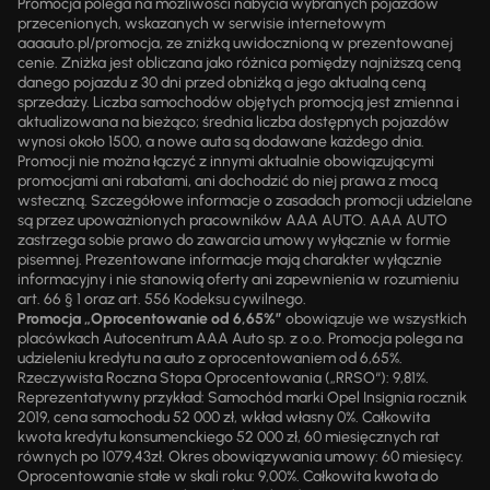
Promocja polega na możliwości nabycia wybranych pojazdów
przecenionych, wskazanych w serwisie internetowym
aaaauto.pl/promocja, ze zniżką uwidocznioną w prezentowanej
cenie. Zniżka jest obliczana jako różnica pomiędzy najniższą ceną
danego pojazdu z 30 dni przed obniżką a jego aktualną ceną
sprzedaży. Liczba samochodów objętych promocją jest zmienna i
aktualizowana na bieżąco; średnia liczba dostępnych pojazdów
wynosi około 1500, a nowe auta są dodawane każdego dnia.
Promocji nie można łączyć z innymi aktualnie obowiązującymi
promocjami ani rabatami, ani dochodzić do niej prawa z mocą
wsteczną. Szczegółowe informacje o zasadach promocji udzielane
są przez upoważnionych pracowników AAA AUTO. AAA AUTO
zastrzega sobie prawo do zawarcia umowy wyłącznie w formie
pisemnej. Prezentowane informacje mają charakter wyłącznie
informacyjny i nie stanowią oferty ani zapewnienia w rozumieniu
art. 66 § 1 oraz art. 556 Kodeksu cywilnego.
Promocja „Oprocentowanie od 6,65%”
obowiązuje we wszystkich
placówkach Autocentrum AAA Auto sp. z o.o. Promocja polega na
udzieleniu kredytu na auto z oprocentowaniem od 6,65%.
Rzeczywista Roczna Stopa Oprocentowania („RRSO“): 9,81%.
Reprezentatywny przykład: Samochód marki Opel Insignia rocznik
2019, cena samochodu 52 000 zł, wkład własny 0%. Całkowita
kwota kredytu konsumenckiego 52 000 zł, 60 miesięcznych rat
równych po 1079,43zł. Okres obowiązywania umowy: 60 miesięcy.
Oprocentowanie stałe w skali roku: 9,00%. Całkowita kwota do