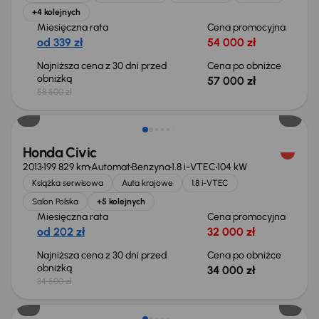
+4 kolejnych
Miesięczna rata
Cena promocyjna
od 339 zł
54 000 zł
Najniższa cena z 30 dni przed
Cena po obniżce
obniżką
57 000 zł
58 500 zł
Taniej o 500 zł
Honda Civic
2013
199 829 km
Automat
Benzyna
1.8 i-VTEC
104 kW
Książka serwisowa
Auta krajowe
1.8 i-VTEC
Salon Polska
+5 kolejnych
Miesięczna rata
Cena promocyjna
od 202 zł
32 000 zł
Najniższa cena z 30 dni przed
Cena po obniżce
obniżką
34 000 zł
34 500 zł
Taniej o 2 000 zł