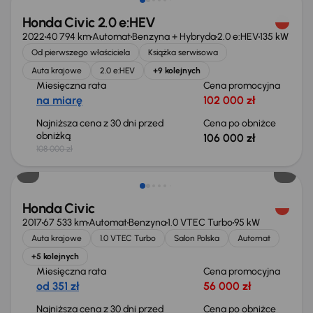
Honda Civic 2.0 e:HEV
2022
40 794 km
Automat
Benzyna + Hybryda
2.0 e:HEV
135 kW
Od pierwszego właściciela
Książka serwisowa
Auta krajowe
2.0 e:HEV
+9 kolejnych
Miesięczna rata
Cena promocyjna
na miarę
102 000 zł
Najniższa cena z 30 dni przed
Cena po obniżce
obniżką
106 000 zł
108 000 zł
Taniej o 1 000 zł
Honda Civic
2017
67 533 km
Automat
Benzyna
1.0 VTEC Turbo
95 kW
Auta krajowe
1.0 VTEC Turbo
Salon Polska
Automat
+5 kolejnych
Miesięczna rata
Cena promocyjna
od 351 zł
56 000 zł
Najniższa cena z 30 dni przed
Cena po obniżce