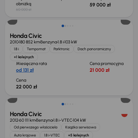
obniżką
59 000 zł
60 000 zł
Świeżo skupione
Honda Civic
2010
180 852 km
Benzyna
1.8 i
103 kW
1.8 i
Tempomat
Parktronic
Dach panoramiczny
+1 kolejnych
Miesięczna rata
Cena promocyjna
od 131 zł
21 000 zł
Cena
22 000 zł
Taniej o 1 000 zł
Honda Civic
2012
60 111 km
Benzyna
1.8 i-VTEC
104 kW
Od pierwszego właściciela
Książka serwisowa
Auta krajowe
1.8 i-VTEC
+5 kolejnych