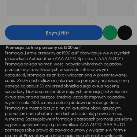
Edytuj filtr
Promocja „Letnie przeceny aż 1500 aut”
Promocja „Letnie przeceny aż 1500 aut” obowiązuje we wszystkich
placówkach Autocentrum AAA AUTO Sp. z o.o. („AAA AUTO”).
Promocja polega na możliwości nabycia wybranych pojazdów
przecenionych, wskazanych w serwisie internetowym
aaaauto.pl/promocja, ze zniżką uwidocznioną w prezentowanej
cenie. Zniżka jest obliczana jako różnica pomiędzy najniższą ceną
danego pojazdu z 30 dni przed obniżką a jego aktualną ceną
sprzedaży. Liczba samochodów objętych promocją jest zmienna i
aktualizowana na bieżąco; średnia liczba dostępnych pojazdów
wynosi około 1500, a nowe auta są dodawane każdego dnia.
Promocji nie można łączyć z innymi aktualnie obowiązującymi
promocjami ani rabatami, ani dochodzić do niej prawa z mocą
wsteczną. Szczegółowe informacje o zasadach promocji udzielane
są przez upoważnionych pracowników AAA AUTO. AAA AUTO
zastrzega sobie prawo do zawarcia umowy wyłącznie w formie
pisemnej. Prezentowane informacje mają charakter wyłącznie