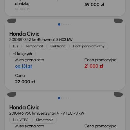
obniżką
59 000 zł
60 000 zł
Świeżo skupione
Honda Civic
2010
180 852 km
Benzyna
1.8 i
103 kW
1.8 i
Tempomat
Parktronic
Dach panoramiczny
+1 kolejnych
Miesięczna rata
Cena promocyjna
od 131 zł
21 000 zł
Cena
22 000 zł
Honda Civic
2010
146 950 km
Benzyna
1.4 i-VTEC
73 kW
1.4 i-VTEC
Klimatronic
Miesięczna rata
Cena promocyjna