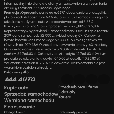
informacyjny i nie stanowią oferty ani zapewnienia w rozumieniu
art. 66 § 1 oraz art. 556 Kodeksu cywilnego.
Promocja „Oprocentowanie od 6,65%”
obowiązuje we wszystkich
placówkach Autocentrum AAA Auto sp. z o.o. Promocja polega na
udzieleniu kredytu na auto z oprocentowaniem od 6,65%.
Rzeczywista Roczna Stopa Oprocentowania („RRSO“): 9,81%.
Reprezentatywny przykład: Samochód marki Opel Insignia rocznik
2019, cena samochodu 52 000 zł, wkład własny 0%. Całkowita
kwota kredytu konsumenckiego 52 000 zł, 60 miesięcznych rat
równych po 1079,43zł. Okres obowiązywania umowy: 60 miesięcy.
Oprocentowanie stałe w skali roku: 9,00%. Całkowita kwota do
zapłaty: 64 765,80 zł. Całkowity koszt kredytu: 12 765,80 zł (w tym
prowizja za udzielenie kredytu 1 040,00 zł, odsetki 11 725,80 zł).
Wyliczenie na dzień 11.12.2025 r. Zawarcie ubezpieczenia nie jest
warunkiem udzielenia kredytu.
Pokaż wszystko
Kupić auto
Przedsiębiorcy i firmy
Oddziały
Sprzedaż samochodów
Kariera
Wymiana samochodu
Finansowanie
Obsługa klienta
Dokumenty prawne