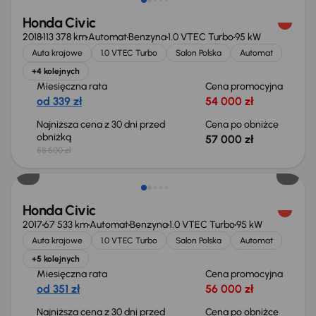
Honda Civic
2018
113 378 km
Automat
Benzyna
1.0 VTEC Turbo
95 kW
Auta krajowe
1.0 VTEC Turbo
Salon Polska
Automat
+4 kolejnych
Miesięczna rata
Cena promocyjna
od 339 zł
54 000 zł
Najniższa cena z 30 dni przed
Cena po obniżce
obniżką
57 000 zł
58 500 zł
Taniej o 1 000 zł
Honda Civic
2017
67 533 km
Automat
Benzyna
1.0 VTEC Turbo
95 kW
Auta krajowe
1.0 VTEC Turbo
Salon Polska
Automat
+5 kolejnych
Miesięczna rata
Cena promocyjna
od 351 zł
56 000 zł
Najniższa cena z 30 dni przed
Cena po obniżce