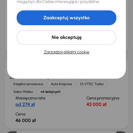
mogą być dla Ciebie interesujące i przydatne.
Honda Civic
Zaakceptuj wszystko
2008
189 102 km
Benzyna
1.4 i-DSI
61 kW
Książka serwisowa
Auta krajowe
1.4 i-DSI
Salon Polska
+4 kolejnych
Nie akceptuję
Miesięczna rata
Cena po obniżce
od 94 zł
14 500 zł
Zarządzaj plikami cookie
Honda Civic
2017
117 922 km
Benzyna
1.0 VTEC Turbo
95 kW
Książka serwisowa
Auta krajowe
1.0 VTEC Turbo
Salon Polska
+6 kolejnych
Miesięczna rata
Cena promocyjna
od 274 zł
43 000 zł
Cena
46 000 zł