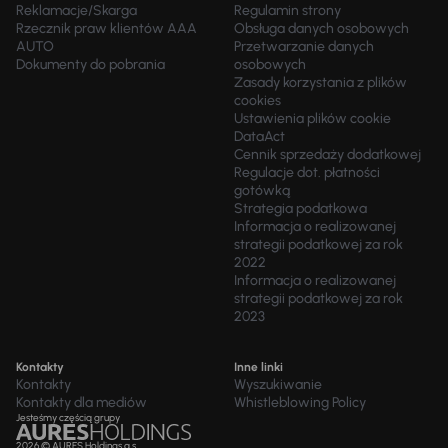
Reklamacje/Skarga
Regulamin strony
Rzecznik praw klientów AAA
Obsługa danych osobowych
AUTO
Przetwarzanie danych
Dokumenty do pobrania
osobowych
Zasady korzystania z plików
cookies
Ustawienia plików cookie
DataAct
Cennik sprzedaży dodatkowej
Regulacje dot. płatności
gotówką
Strategia podatkowa
Informacja o realizowanej
strategii podatkowej za rok
2022
Informacja o realizowanej
strategii podatkowej za rok
2023
Kontakty
Inne linki
Kontakty
Wyszukiwanie
Kontakty dla mediów
Whistleblowing Policy
Jesteśmy częścią grupy
2026 © AURES Holdings a.s.