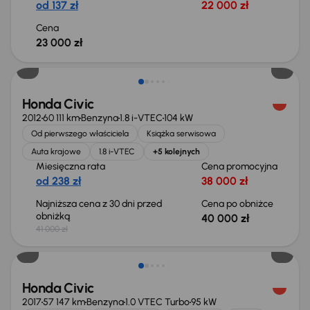
od 137 zł
22 000 zł
Cena
23 000 zł
Taniej o 1 000 zł
Honda Civic
2012
60 111 km
Benzyna
1.8 i-VTEC
104 kW
Od pierwszego właściciela
Książka serwisowa
Auta krajowe
1.8 i-VTEC
+5 kolejnych
Miesięczna rata
Cena promocyjna
od 238 zł
38 000 zł
Najniższa cena z 30 dni przed
Cena po obniżce
obniżką
40 000 zł
41 000 zł
Taniej o 3 000 zł
Honda Civic
2017
57 147 km
Benzyna
1.0 VTEC Turbo
95 kW