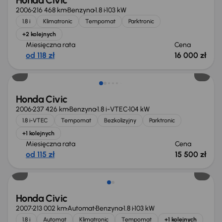
Honda Civic
2006
216 468 km
Benzyna
1.8 i
103 kW
1.8 i
Klimatronic
Tempomat
Parktronic
+2 kolejnych
Miesięczna rata
Cena
od 118 zł
16 000 zł
Honda Civic
2006
237 426 km
Benzyna
1.8 i-VTEC
104 kW
1.8 i-VTEC
Tempomat
Bezkolizyjny
Parktronic
+1 kolejnych
Miesięczna rata
Cena
od 115 zł
15 500 zł
Honda Civic
2007
213 002 km
Automat
Benzyna
1.8 i
103 kW
1.8 i
Automat
Klimatronic
Tempomat
+1 kolejnych