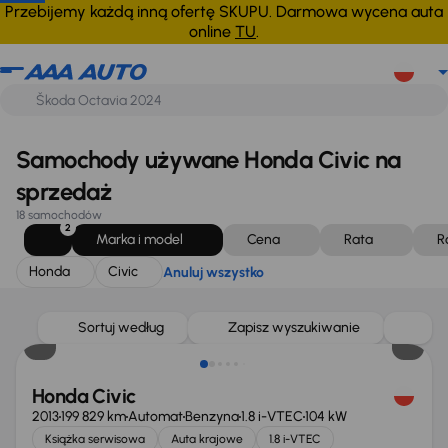
Honda
Civic
Anuluj wszystko
Przebijemy każdą inną ofertę SKUPU. Darmowa wycena auta
online
TU
.
Samochody używane Honda Civic na
sprzedaż
18 samochodów
2
Marka i model
Cena
Rata
R
Honda
Civic
Anuluj wszystko
Taniej o 1 500 zł
Sortuj według
Zapisz wyszukiwanie
Honda Civic
2013
199 829 km
Automat
Benzyna
1.8 i-VTEC
104 kW
Książka serwisowa
Auta krajowe
1.8 i-VTEC