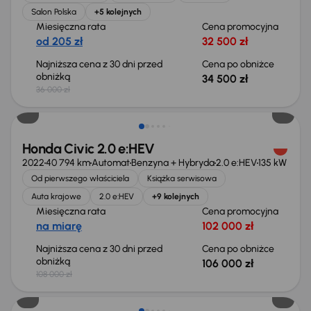
Salon Polska
+5 kolejnych
Miesięczna rata
Cena promocyjna
od 205 zł
32 500 zł
Najniższa cena z 30 dni przed
Cena po obniżce
obniżką
34 500 zł
36 000 zł
Taniej o 2 000 zł
Honda Civic 2.0 e:HEV
2022
40 794 km
Automat
Benzyna + Hybryda
2.0 e:HEV
135 kW
Od pierwszego właściciela
Książka serwisowa
Auta krajowe
2.0 e:HEV
+9 kolejnych
Miesięczna rata
Cena promocyjna
na miarę
102 000 zł
Najniższa cena z 30 dni przed
Cena po obniżce
obniżką
106 000 zł
108 000 zł
Taniej o 1 500 zł