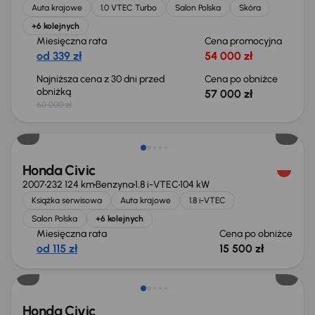
Auta krajowe
1.0 VTEC Turbo
Salon Polska
Skóra
+6 kolejnych
Miesięczna rata
Cena promocyjna
od 339 zł
54 000 zł
Najniższa cena z 30 dni przed
Cena po obniżce
obniżką
57 000 zł
60 000 zł
Taniej o 500 zł
Honda Civic
2007
232 124 km
Benzyna
1.8 i-VTEC
104 kW
Książka serwisowa
Auta krajowe
1.8 i-VTEC
Salon Polska
+6 kolejnych
Miesięczna rata
Cena po obniżce
od 115 zł
15 500 zł
Taniej o 1 000 zł
Honda Civic