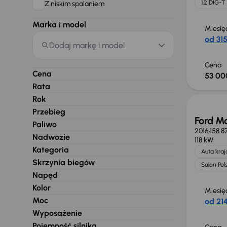
1.2 DIG-T
Z niskim spalaniem
Marka i model
Miesię
od 315
Dodaj markę i model
Cena
Cena
53 00
Rata
Rok
Przebieg
Ford M
Paliwo
2016
158 8
Nadwozie
118 kW
Kategoria
Auta kra
Skrzynia biegów
Salon Pol
Napęd
Kolor
Miesię
Moc
od 214
Wyposażenie
Pojemność silnika