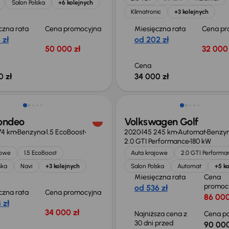
Salon Polska
+6 kolejnych
Klimatronic
+3 kolejnych
czna rata
Cena promocyjna
Miesięczna rata
Cena pr
 zł
od 202 zł
50 000 zł
32 000 
Cena
0 zł
34 000 zł
Taniej o 2 000 zł
ondeo
Volkswagen Golf
74 km
Benzyna
1.5 EcoBoost
2020
145 245 km
Automat
Benzy
2.0 GTI Performance
180 kW
jowe
1.5 EcoBoost
Auta krajowe
2.0 GTI Performa
ska
Navi
+3 kolejnych
Salon Polska
Automat
+5 ko
Miesięczna rata
Cena
promoc
od 536 zł
czna rata
Cena promocyjna
86 000
 zł
34 000 zł
Najniższa cena z
Cena po
30 dni przed
90 000