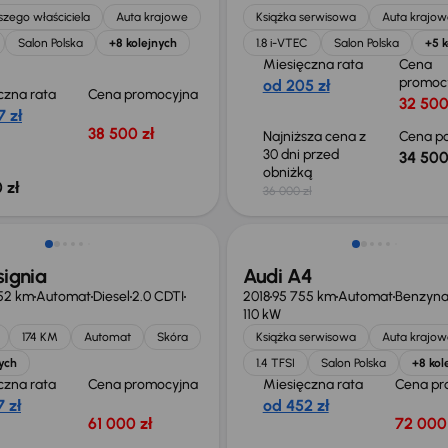
zego właściciela
Auta krajowe
Książka serwisowa
Auta krajow
Salon Polska
+8 kolejnych
1.8 i-VTEC
Salon Polska
+5 k
Miesięczna rata
Cena
promoc
od 205 zł
czna rata
Cena promocyjna
32 500
 zł
38 500 zł
Najniższa cena z
Cena po
30 dni przed
34 500
obniżką
 zł
36 000 zł
Świeżo skupione
signia
Audi A4
52 km
Automat
Diesel
2.0 CDTI
2018
95 755 km
Automat
Benzyn
110 kW
174 KM
Automat
Skóra
Książka serwisowa
Auta krajow
ych
1.4 TFSI
Salon Polska
+8 kol
czna rata
Cena promocyjna
Miesięczna rata
Cena pr
 zł
od 452 zł
61 000 zł
72 000 