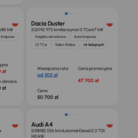
Dacia Duster
i
85 kW
2021
92 975 km
Benzyna
1.0 TCe
67 kW
 krajowe
Książka serwisowa
Auta krajowe
1.0 TCe
Salon Polska
+6 kolejnych
yjna
Miesięczna rata
Cena promocyjna
 zł
od 302 zł
47 700 zł
 obniżce
 zł
Cena
50 700 zł
Audi A4
a
2018
182 056 km
Automat
Diesel
2.0 TDI
140 kW