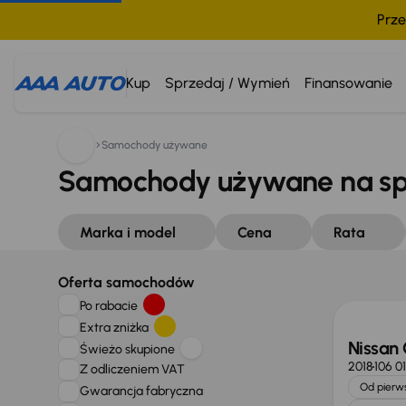
Prze
Kup
Sprzedaj / Wymień
Finansowanie
Samochody używane
Samochody używane na s
Marka i model
Cena
Rata
Oferta samochodów
Po rabacie
Extra zniżka
Nissan
Świeżo skupione
2018
106 0
Z odliczeniem VAT
Od pierws
Gwarancja fabryczna