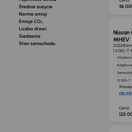
Cena
36 00
Średnie zużycie
Od now
Norma emisji
Emisje CO₂
Liczba drzwi
Nissan 
Siedzenia
MHEV
Stan samochodu
2025
8 km
1.3 DIG-T
Od pierws
Książka 
Samochó
1.3 DIG-
Miesię
na mi
Cena
122 00
Taniej 