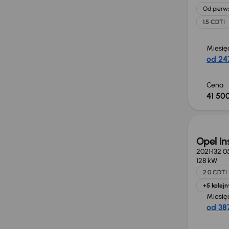
Od pierws
1.5 CDTI
Miesię
od 247
Cena
41 500
Opel In
2021
132 0
128 kW
2.0 CDTI
+5 kolejn
Miesię
od 387