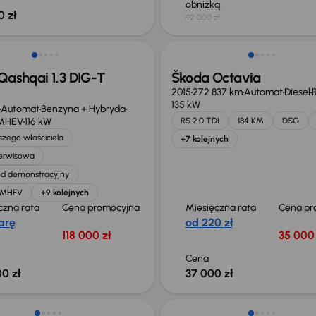
obniżką
0 zł
92 000 zł
ego taniej o 36 775 zł
Qashqai 1.3 DIG-T
Škoda Octavia
2015
272 837 km
Automat
Diesel
R
135 kW
Automat
Benzyna + Hybryda
 MHEV
116 kW
RS 2.0 TDI
184 KM
DSG
zego właściciela
+7 kolejnych
serwisowa
d demonstracyjny
T MHEV
+9 kolejnych
czna rata
Cena promocyjna
Miesięczna rata
Cena pr
arę
od 220 zł
118 000 zł
35 000 
Cena
0 zł
37 000 zł
o 1 500 zł
Taniej o 1 000 zł