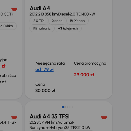
Audi A4
.0 CDTI
2012
213 858 km
Diesel
2.0 TDI
100 kW
2.0 TDI
Xenon
Bi-Xenon
on Polska
Klimatronic
+3 kolejnych
yjna
Miesięczna rata
Cena promocyjna
 zł
od 179 zł
29 000 zł
 obniżce
 zł
Cena
30 000 zł
Taniej o 3 000 zł
Audi A4 35 TFSI
a
1.4 TFSI
2023
57 914 km
Automat
Benzyna + Hybryda
35 TFSI
110 kW