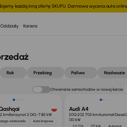
bijemy każdą inną ofertę SKUPU. Darmowa wycena auta onli
Oddziały
Kariera
przedaż
Rok
Przebieg
Paliwo
Nadwozie
Otwieranie samochodów w nowej karcie
 Qashqai
Audi A4
12 km
Benzyna
1.2 DIG-T
85 kW
2012
202 705 km
Automat
Diesel
130 kW
zego właściciela
Auta krajowe
2.0 TDI
177 KM
Automat