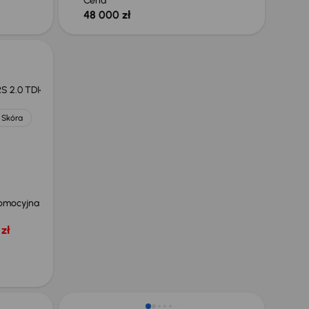
Cena
48 000 zł
S 2.0 TDI
Skóra
omocyjna
zł
Świeżo skupione