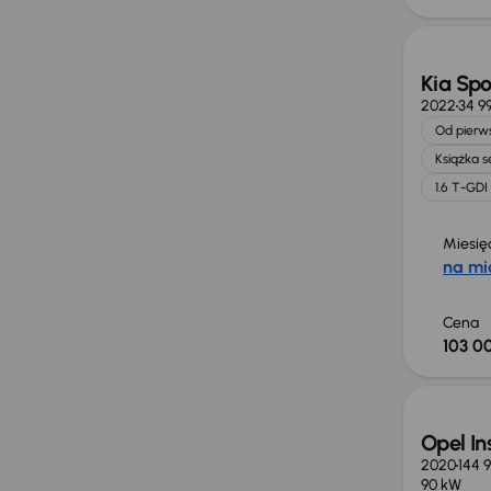
Kia Sp
2022
34 9
Od pierws
Książka 
1.6 T-GDI
Miesię
na mi
Cena
103 00
Możliw
Opel In
2020
144 9
90 kW