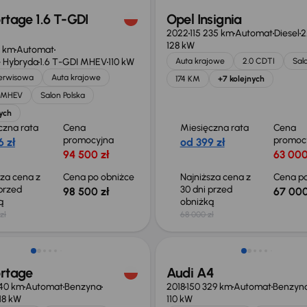
rtage 1.6 T-GDI
Opel Insignia
2022
115 235 km
Automat
Diesel
2
128 kW
1 km
Automat
 Hybryda
1.6 T-GDI MHEV
110 kW
Auta krajowe
2.0 CDTI
Sal
serwisowa
Auta krajowe
174 KM
+7 kolejnych
I MHEV
Salon Polska
ych
czna rata
Cena
Miesięczna rata
Cena
promocyjna
promoc
 zł
od 399 zł
94 500 zł
63 000
sza cena z
Cena po obniżce
Najniższa cena z
Cena po
 przed
30 dni przed
98 500 zł
67 000
ką
obniżką
zł
68 000 zł
o 1 000 zł
Taniej o 1 000 zł
ortage
Audi A4
40 km
Automat
Benzyna
2018
150 329 km
Automat
Benzyn
118 kW
110 kW