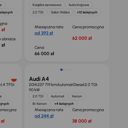
e
Książka serwisowa
Auta krajowe
olejnych
2.0 TDI
Salon Polska
+10 kolejnych
yjna
Miesięczna rata
Cena promocyjna
 zł
od 393 zł
62 000 zł
 obniżce
 zł
Cena
66 000 zł
Audi A4
a
1.4 TFSI
2014
237 719 km
Automat
Diesel
2.0 TDI
110 kW
e
2.0 TDI
Automat
Xenon
ejnych
Bi-Xenon
+4 kolejnych
omocyjna
Miesięczna rata
Cena promocyjna
od 244 zł
zł
38 000 zł