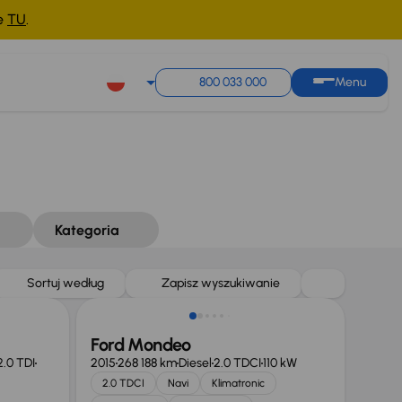
ne
TU
.
800 033 000
Menu
Kategoria
Taniej o 1 000 zł
Sortuj według
Zapisz wyszukiwanie
Ford Mondeo
2.0 TDI
2015
268 188 km
Diesel
2.0 TDCI
110 kW
2.0 TDCI
Navi
Klimatronic