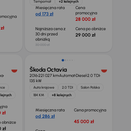
Tempomat
+2 kolejnych
Miesięczna rata
Cena
promocyjna
od 173 zł
omocyjna
28 000 zł
zł
Najniższa cena z
Cena po obniżce
30 dni przed
29 000 zł
obniżką
30 000 zł
Škoda Octavia
na
2016
221 027 km
Automat
Diesel
2.0 TDI
135 kW
nce
Auta krajowe
2.0 TDI
Salon Polska
lejnych
184 KM
+8 kolejnych
yjna
Miesięczna rata
Cena promocyjna
 zł
od 286 zł
45 000 zł
 obniżce
 zł