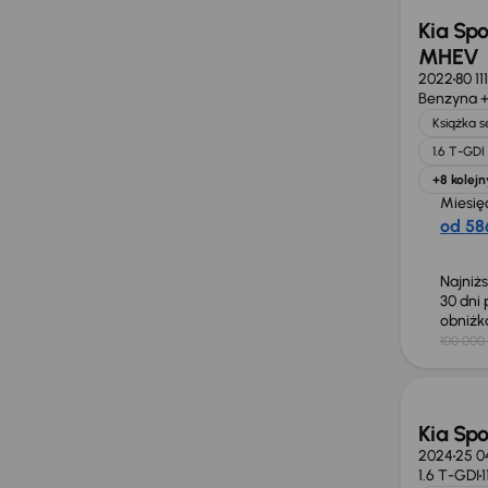
Kia Spo
MHEV
2022
80 11
Benzyna +
Książka 
1.6 T-GD
+8 kolejn
Miesię
od 586
Najniż
30 dni
obniż
100 000 
Taniej 
Kia Sp
2024
25 0
1.6 T-GDI