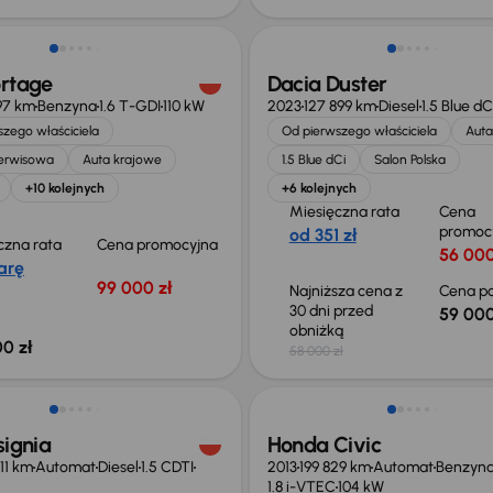
ortage
Dacia Duster
97 km
Benzyna
1.6 T-GDI
110 kW
2023
127 899 km
Diesel
1.5 Blue dC
zego właściciela
Od pierwszego właściciela
Auta
serwisowa
Auta krajowe
1.5 Blue dCi
Salon Polska
+10 kolejnych
+6 kolejnych
Miesięczna rata
Cena
promoc
od 351 zł
czna rata
Cena promocyjna
56 000
arę
99 000 zł
Najniższa cena z
Cena po
30 dni przed
59 000
obniżką
0 zł
58 000 zł
ość odliczenia VAT
Taniej o 1 500 zł
signia
Honda Civic
11 km
Automat
Diesel
1.5 CDTI
2013
199 829 km
Automat
Benzyn
1.8 i-VTEC
104 kW