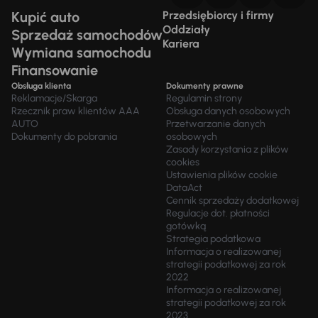
Kupić auto
Przedsiębiorcy i firmy
Oddziały
Sprzedaż samochodów
Kariera
Wymiana samochodu
Finansowanie
Obsługa klienta
Dokumenty prawne
Reklamacje/Skarga
Regulamin strony
Rzecznik praw klientów AAA
Obsługa danych osobowych
AUTO
Przetwarzanie danych
Dokumenty do pobrania
osobowych
Zasady korzystania z plików
cookies
Ustawienia plików cookie
DataAct
Cennik sprzedaży dodatkowej
Regulacje dot. płatności
gotówką
Strategia podatkowa
Informacja o realizowanej
strategii podatkowej za rok
2022
Informacja o realizowanej
strategii podatkowej za rok
2023