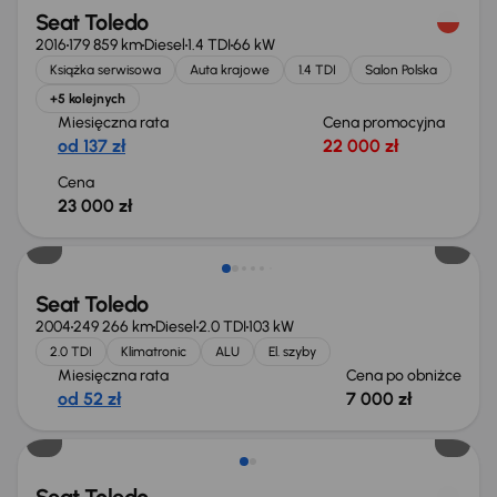
Seat Toledo
2016
179 859 km
Diesel
1.4 TDI
66 kW
Książka serwisowa
Auta krajowe
1.4 TDI
Salon Polska
+5 kolejnych
Miesięczna rata
Cena promocyjna
od 137 zł
22 000 zł
Cena
23 000 zł
Extra zniżka 700 zł
Seat Toledo
2004
249 266 km
Diesel
2.0 TDI
103 kW
2.0 TDI
Klimatronic
ALU
El. szyby
Miesięczna rata
Cena po obniżce
od 52 zł
7 000 zł