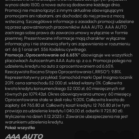
wynosi około 1500, a nowe auta są dodawane każdego dnia.
Promocji nie można łączyć z innymi aktualnie obowiązującymi
promocjami ani rabatami, ani dochodzić do niej prawa z mocą
wsteczną. Szczegółowe informacje o zasadach promocji udzielane
są przez upoważnionych pracowników AAA AUTO. AAA AUTO
zastrzega sobie prawo do zawarcia umowy wyłącznie w formie
pisemnej. Prezentowane informacje mają charakter wyłącznie
informacyjny i nie stanowią oferty ani zapewnienia w rozumieniu
art. 66 § 1 oraz art. 556 Kodeksu cywilnego.
Promocja „Oprocentowanie od 6,65%”
obowiązuje we wszystkich
placówkach Autocentrum AAA Auto sp. z o.o. Promocja polega na
udzieleniu kredytu na auto z oprocentowaniem od 6,65%.
Rzeczywista Roczna Stopa Oprocentowania („RRSO“): 9,81%.
Reprezentatywny przykład: Samochód marki Opel Insignia rocznik
2019, cena samochodu 52 000 zł, wkład własny 0%. Całkowita
kwota kredytu konsumenckiego 52 000 zł, 60 miesięcznych rat
równych po 1079,43zł. Okres obowiązywania umowy: 60 miesięcy.
Oprocentowanie stałe w skali roku: 9,00%. Całkowita kwota do
zapłaty: 64 765,80 zł. Całkowity koszt kredytu: 12 765,80 zł (w tym
prowizja za udzielenie kredytu 1 040,00 zł, odsetki 11 725,80 zł).
Wyliczenie na dzień 11.12.2025 r. Zawarcie ubezpieczenia nie jest
warunkiem udzielenia kredytu.
Pokaż wszystko