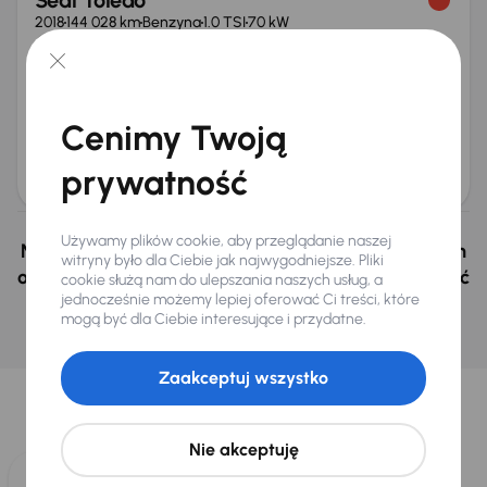
Seat Toledo
2018
144 028 km
Benzyna
1.0 TSI
70 kW
Auta krajowe
1.0 TSI
Salon Polska
Klima
+2 kolejnych
Miesięczna rata
Cena promocyjna
od 179 zł
29 000 zł
Cenimy Twoją
Cena
prywatność
30 000 zł
Używamy plików cookie, aby przeglądanie naszej
Nie wybrałeś auto z oferty? Nie szkodzi, w naszych
witryny było dla Ciebie jak najwygodniejsze. Pliki
oddziałach w Czechach i na Słowacji możemy mieć
cookie służą nam do ulepszania naszych usług, a
jednocześnie możemy lepiej oferować Ci treści, które
podobne samochody, których szukasz.
mogą być dla Ciebie interesujące i przydatne.
Znajdź podobny samochód
Wybraliśmy dla Ciebie
Zaakceptuj wszystko
Wybieramy dla Ciebie
najlepsze pojazdy
z naszej oferty. Kupimy
dla Ciebie
do 400 pojazdów
każdego dnia.
Nie akceptuję