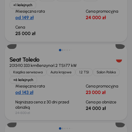
+1 kolejnych
Miesięczna rata
Cena promocyjna
od 149 zł
24 000 zł
Cena
25 000 zł
Taniej o 500 zł
Seat Toledo
2013
110 333 km
Benzyna
1.2 TSI
77 kW
Książka serwisowa
Auta krajowe
1.2 TSI
Salon Polska
+6 kolejnych
Miesięczna rata
Cena promocyjna
od 143 zł
23 000 zł
Najniższa cena z 30 dni przed
Cena po obniżce
obniżką
24 000 zł
24 500 zł