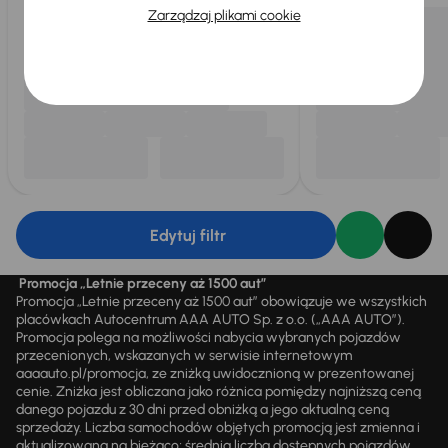
Zarządzaj plikami cookie
Edytuj filtr
Promocja „Letnie przeceny aż 1500 aut”
Promocja „Letnie przeceny aż 1500 aut” obowiązuje we wszystkich
placówkach Autocentrum AAA AUTO Sp. z o.o. („AAA AUTO”).
Promocja polega na możliwości nabycia wybranych pojazdów
przecenionych, wskazanych w serwisie internetowym
aaaauto.pl/promocja, ze zniżką uwidocznioną w prezentowanej
cenie. Zniżka jest obliczana jako różnica pomiędzy najniższą ceną
danego pojazdu z 30 dni przed obniżką a jego aktualną ceną
sprzedaży. Liczba samochodów objętych promocją jest zmienna i
aktualizowana na bieżąco; średnia liczba dostępnych pojazdów