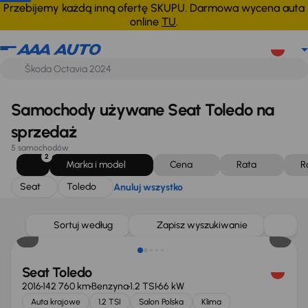
Seat
Toledo
Anuluj wszystko
Przebijemy każdą inną ofertę SKUPU. Darmowa wycena auta
online
TU
.
Samochody używane Seat Toledo na
sprzedaż
5 samochodów
2
Marka i model
Cena
Rata
R
Seat
Toledo
Anuluj wszystko
Sortuj według
Zapisz wyszukiwanie
Seat Toledo
2016
142 760 km
Benzyna
1.2 TSI
66 kW
Auta krajowe
1.2 TSI
Salon Polska
Klima