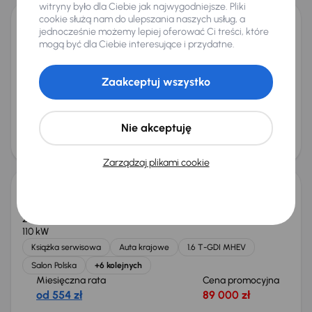
witryny było dla Ciebie jak najwygodniejsze. Pliki
cookie służą nam do ulepszania naszych usług, a
jednocześnie możemy lepiej oferować Ci treści, które
Audi A4
mogą być dla Ciebie interesujące i przydatne.
2015
188 788 km
Automat
Diesel
2.0 TDI
110 kW
2.0 TDI
Automat
Skóra
Navi
+6 kolejnych
Zaakceptuj wszystko
Miesięczna rata
Cena promocyjna
od 280 zł
44 000 zł
Najniższa cena z 30 dni przed
Cena po obniżce
Nie akceptuję
obniżką
47 000 zł
45 000 zł
Taniej o 1 000 zł
Zarządzaj plikami cookie
Kia Sportage 1.6 T-GDI MHEV
2023
67 171 km
Automat
Benzyna + Hybryda
1.6 T-GDI MHEV
110 kW
Książka serwisowa
Auta krajowe
1.6 T-GDI MHEV
Salon Polska
+6 kolejnych
Miesięczna rata
Cena promocyjna
od 554 zł
89 000 zł