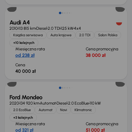
Audi A4
2010
113 815 km
Diesel
2.0 TDI
125 kW
4x4
Książka serwisowa
Auta krajowe
2.0 TDI
Salon Polska
+10 kolejnych
Miesięczna rata
Cena promocyjna
od 238 zł
38 000 zł
Cena
40 000 zł
Taniej o 1 000 zł
Ford Mondeo
2020
134 920 km
Automat
Diesel
2.0 EcoBlue
110 kW
2.0 EcoBlue
Automat
Navi
Klimatronic
+3 kolejnych
Miesięczna rata
Cena promocyjna
od 321 zł
51 000 zł