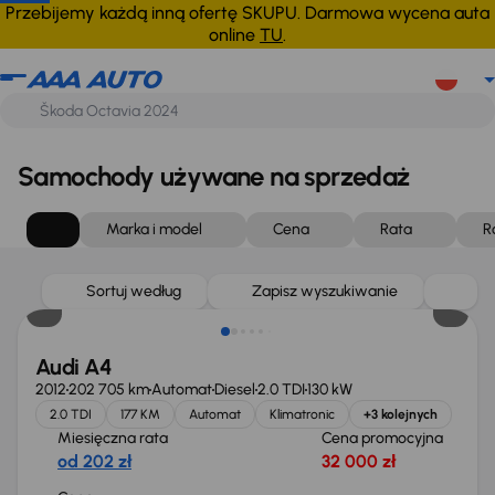
Przebijemy każdą inną ofertę SKUPU. Darmowa wycena auta
online
TU
.
Samochody używane na sprzedaż
Marka i model
Cena
Rata
R
Sortuj według
Zapisz wyszukiwanie
Audi A4
2012
202 705 km
Automat
Diesel
2.0 TDI
130 kW
2.0 TDI
177 KM
Automat
Klimatronic
+3 kolejnych
Miesięczna rata
Cena promocyjna
od 202 zł
32 000 zł