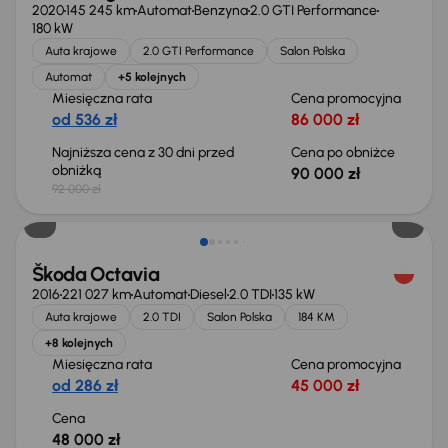
2020
145 245 km
Automat
Benzyna
2.0 GTI Performance
180 kW
Auta krajowe
2.0 GTI Performance
Salon Polska
Automat
+5 kolejnych
Miesięczna rata
Cena promocyjna
od 536 zł
86 000 zł
Najniższa cena z 30 dni przed
Cena po obniżce
obniżką
90 000 zł
92 000 zł
Škoda Octavia
2016
221 027 km
Automat
Diesel
2.0 TDI
135 kW
Auta krajowe
2.0 TDI
Salon Polska
184 KM
+8 kolejnych
Miesięczna rata
Cena promocyjna
od 286 zł
45 000 zł
Cena
48 000 zł