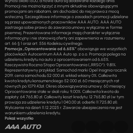
wynosi około 1500, a nowe auta są dodawane każdego dnia.
Promocji nie można łączyć z innymi aktualnie obowiązującymi
promocjami ani rabatami, ani dochodzić do niej prawa z mocą
wsteczną. Szczegółowe informacje o zasadach promocji udzielane
są przez upoważnionych pracowników AAA AUTO. AAA AUTO
zastrzega sobie prawo do zawarcia umowy wyłącznie w formie
pisemnej. Prezentowane informacje mają charakter wyłącznie
informacyjny i nie stanowią oferty ani zapewnienia w rozumieniu
art. 66 § 1 oraz art. 556 Kodeksu cywilnego.
Promocja „Oprocentowanie od 6,65%”
obowiązuje we wszystkich
placówkach Autocentrum AAA Auto sp. z o.o. Promocja polega na
udzieleniu kredytu na auto z oprocentowaniem od 6,65%.
Rzeczywista Roczna Stopa Oprocentowania („RRSO“): 9,81%.
Reprezentatywny przykład: Samochód marki Opel Insignia rocznik
2019, cena samochodu 52 000 zł, wkład własny 0%. Całkowita
kwota kredytu konsumenckiego 52 000 zł, 60 miesięcznych rat
równych po 1079,43zł. Okres obowiązywania umowy: 60 miesięcy.
Oprocentowanie stałe w skali roku: 9,00%. Całkowita kwota do
zapłaty: 64 765,80 zł. Całkowity koszt kredytu: 12 765,80 zł (w tym
prowizja za udzielenie kredytu 1 040,00 zł, odsetki 11 725,80 zł).
Wyliczenie na dzień 11.12.2025 r. Zawarcie ubezpieczenia nie jest
warunkiem udzielenia kredytu.
Pokaż wszystko