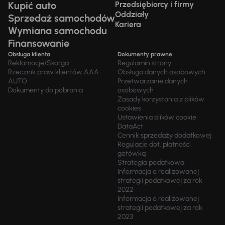
Kupić auto
Przedsiębiorcy i firmy
Oddziały
Sprzedaż samochodów
Kariera
Wymiana samochodu
Finansowanie
Obsługa klienta
Dokumenty prawne
Reklamacje/Skarga
Regulamin strony
Rzecznik praw klientów AAA
Obsługa danych osobowych
AUTO
Przetwarzanie danych
Dokumenty do pobrania
osobowych
Zasady korzystania z plików
cookies
Ustawienia plików cookie
DataAct
Cennik sprzedaży dodatkowej
Regulacje dot. płatności
gotówką
Strategia podatkowa
Informacja o realizowanej
strategii podatkowej za rok
2022
Informacja o realizowanej
strategii podatkowej za rok
2023