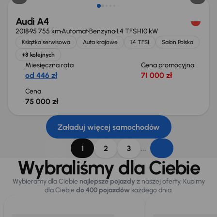
Audi A4
2018
95 755 km
Automat
Benzyna
1.4 TFSI
110 kW
Książka serwisowa
Auta krajowe
1.4 TFSI
Salon Polska
+8 kolejnych
Miesięczna rata
Cena promocyjna
od 446 zł
71 000 zł
Cena
75 000 zł
Załaduj więcej samochodów
...
1
2
3
Wybraliśmy dla Ciebie
Wybieramy dla Ciebie
najlepsze pojazdy
z naszej oferty. Kupimy
dla Ciebie
do 400 pojazdów
każdego dnia.