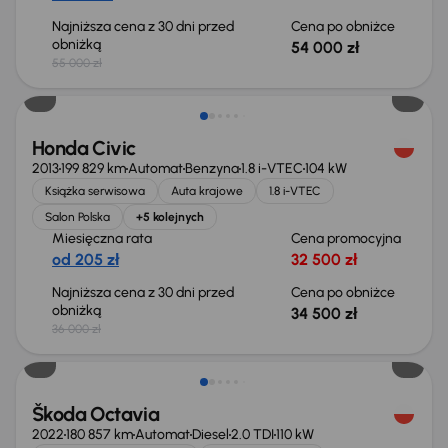
Najniższa cena z 30 dni przed
Cena po obniżce
obniżką
54 000 zł
55 000 zł
Taniej o 1 500 zł
Honda Civic
2013
199 829 km
Automat
Benzyna
1.8 i-VTEC
104 kW
Książka serwisowa
Auta krajowe
1.8 i-VTEC
Salon Polska
+5 kolejnych
Miesięczna rata
Cena promocyjna
od 205 zł
32 500 zł
Najniższa cena z 30 dni przed
Cena po obniżce
obniżką
34 500 zł
36 000 zł
Świeżo skupione
Škoda Octavia
2022
180 857 km
Automat
Diesel
2.0 TDI
110 kW