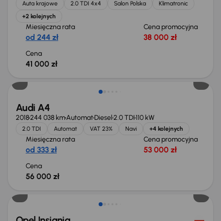
Auta krajowe
2.0 TDI 4x4
Salon Polska
Klimatronic
+2 kolejnych
Miesięczna rata
Cena promocyjna
od 244 zł
38 000 zł
Cena
41 000 zł
Możliwość odliczenia VAT
Audi A4
2018
244 038 km
Automat
Diesel
2.0 TDI
110 kW
2.0 TDI
Automat
VAT 23%
Navi
+4 kolejnych
Miesięczna rata
Cena promocyjna
od 333 zł
53 000 zł
Cena
56 000 zł
Taniej o 1 000 zł
Opel Insignia