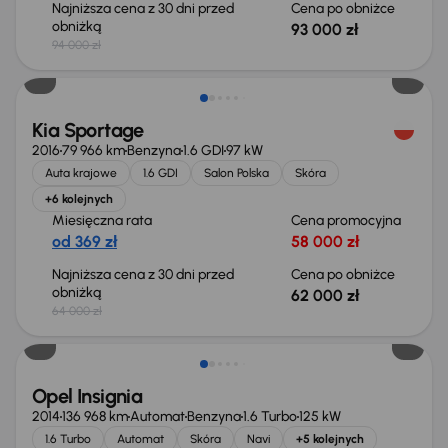
Najniższa cena z 30 dni przed
Cena po obniżce
obniżką
93 000 zł
94 000 zł
Taniej o 2 000 zł
Kia Sportage
2016
79 966 km
Benzyna
1.6 GDI
97 kW
Auta krajowe
1.6 GDI
Salon Polska
Skóra
+6 kolejnych
Miesięczna rata
Cena promocyjna
od 369 zł
58 000 zł
Najniższa cena z 30 dni przed
Cena po obniżce
obniżką
62 000 zł
64 000 zł
Opel Insignia
2014
136 968 km
Automat
Benzyna
1.6 Turbo
125 kW
1.6 Turbo
Automat
Skóra
Navi
+5 kolejnych