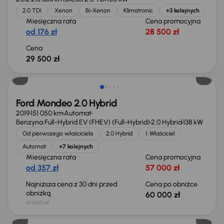
2.0 TDI
Xenon
Bi-Xenon
Klimatronic
+3 kolejnych
Miesięczna rata
Cena promocyjna
od 176 zł
28 500 zł
Cena
29 500 zł
Taniej o 1 500 zł
Ford Mondeo 2.0 Hybrid
2019
151 050 km
Automat
Benzyna Full-Hybrid EV (FHEV) (Full-Hybrid)
2.0 Hybrid
138 kW
Od pierwszego właściciela
2.0 Hybrid
1. Właściciel
Automat
+7 kolejnych
Miesięczna rata
Cena promocyjna
od 357 zł
57 000 zł
Najniższa cena z 30 dni przed
Cena po obniżce
obniżką
60 000 zł
61 500 zł