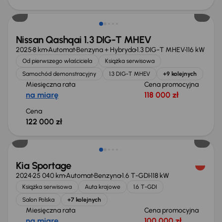
Od nowego taniej o 36 775 zł
Nissan Qashqai 1.3 DIG-T MHEV
2025
8 km
Automat
Benzyna + Hybryda
1.3 DIG-T MHEV
116 kW
Od pierwszego właściciela
Książka serwisowa
Samochód demonstracyjny
1.3 DIG-T MHEV
+9 kolejnych
Miesięczna rata
Cena promocyjna
na miarę
118 000 zł
Cena
122 000 zł
Taniej o 1 000 zł
Kia Sportage
2024
25 040 km
Automat
Benzyna
1.6 T-GDI
118 kW
Książka serwisowa
Auta krajowe
1.6 T-GDI
Salon Polska
+7 kolejnych
Miesięczna rata
Cena promocyjna
na miarę
100 000 zł