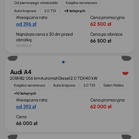
Od pierwszego właściciela
Książka serwisowa
Auta krajowe
2.0 TDI
+8 kolejnych
Miesięczna rata
Cena promocyjna
od 396 zł
62 500 zł
Najniższa cena z 30 dni przed
Cena po obniżce
obniżką
66 500 zł
68 000 zł
Audi A4
2018
182 056 km
Automat
Diesel
2.0 TDI
140 kW
Książka serwisowa
Auta krajowe
2.0 TDI
Salon Polska
+10 kolejnych
Miesięczna rata
Cena promocyjna
od 393 zł
62 000 zł
Cena
66 000 zł