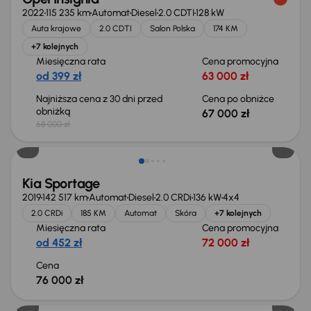
2022
115 235 km
Automat
Diesel
2.0 CDTI
128 kW
Auta krajowe
2.0 CDTI
Salon Polska
174 KM
+7 kolejnych
Miesięczna rata
Cena promocyjna
od 399 zł
63 000 zł
Najniższa cena z 30 dni przed
Cena po obniżce
obniżką
67 000 zł
68 000 zł
Kia Sportage
2019
142 517 km
Automat
Diesel
2.0 CRDi
136 kW
4x4
2.0 CRDi
185 KM
Automat
Skóra
+7 kolejnych
Miesięczna rata
Cena promocyjna
od 452 zł
72 000 zł
Cena
76 000 zł
Możliwość odliczenia VAT