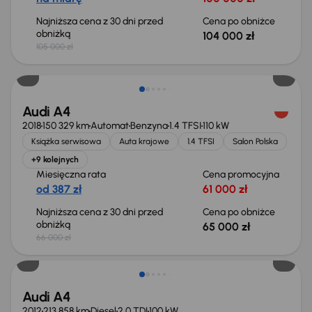
Najniższa cena z 30 dni przed
Cena po obniżce
obniżką
104 000 zł
105 000 zł
Taniej o 1 000 zł
Audi A4
2018
150 329 km
Automat
Benzyna
1.4 TFSI
110 kW
Książka serwisowa
Auta krajowe
1.4 TFSI
Salon Polska
+9 kolejnych
Miesięczna rata
Cena promocyjna
od 387 zł
61 000 zł
Najniższa cena z 30 dni przed
Cena po obniżce
obniżką
65 000 zł
66 000 zł
Audi A4
2012
213 858 km
Diesel
2.0 TDI
100 kW