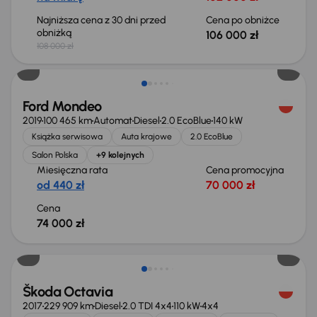
Najniższa cena z 30 dni przed
Cena po obniżce
obniżką
106 000 zł
108 000 zł
Ford Mondeo
2019
100 465 km
Automat
Diesel
2.0 EcoBlue
140 kW
Książka serwisowa
Auta krajowe
2.0 EcoBlue
Salon Polska
+9 kolejnych
Miesięczna rata
Cena promocyjna
od 440 zł
70 000 zł
Cena
74 000 zł
Škoda Octavia
2017
229 909 km
Diesel
2.0 TDI 4x4
110 kW
4x4