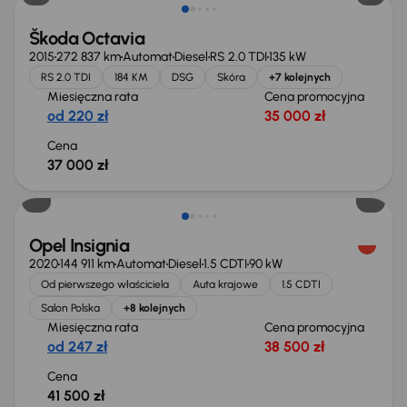
Škoda Octavia
2015
272 837 km
Automat
Diesel
RS 2.0 TDI
135 kW
RS 2.0 TDI
184 KM
DSG
Skóra
+7 kolejnych
Miesięczna rata
Cena promocyjna
od 220 zł
35 000 zł
Cena
37 000 zł
Możliwość odliczenia VAT
Opel Insignia
2020
144 911 km
Automat
Diesel
1.5 CDTI
90 kW
Od pierwszego właściciela
Auta krajowe
1.5 CDTI
Salon Polska
+8 kolejnych
Miesięczna rata
Cena promocyjna
od 247 zł
38 500 zł
Cena
41 500 zł