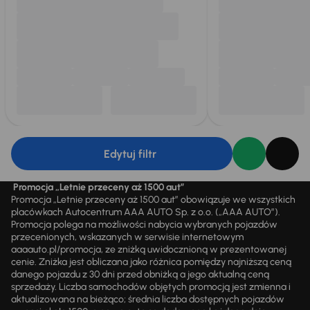
Edytuj filtr
Promocja „Letnie przeceny aż 1500 aut”
Promocja „Letnie przeceny aż 1500 aut” obowiązuje we wszystkich
placówkach Autocentrum AAA AUTO Sp. z o.o. („AAA AUTO”).
Promocja polega na możliwości nabycia wybranych pojazdów
przecenionych, wskazanych w serwisie internetowym
aaaauto.pl/promocja, ze zniżką uwidocznioną w prezentowanej
cenie. Zniżka jest obliczana jako różnica pomiędzy najniższą ceną
danego pojazdu z 30 dni przed obniżką a jego aktualną ceną
sprzedaży. Liczba samochodów objętych promocją jest zmienna i
aktualizowana na bieżąco; średnia liczba dostępnych pojazdów