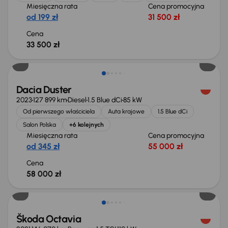
Miesięczna rata
Cena promocyjna
od 199 zł
31 500 zł
Cena
33 500 zł
Możliwość odliczenia VAT
Dacia Duster
2023
127 899 km
Diesel
1.5 Blue dCi
85 kW
Od pierwszego właściciela
Auta krajowe
1.5 Blue dCi
Salon Polska
+6 kolejnych
Miesięczna rata
Cena promocyjna
od 345 zł
55 000 zł
Cena
58 000 zł
Taniej o 1 000 zł
Škoda Octavia