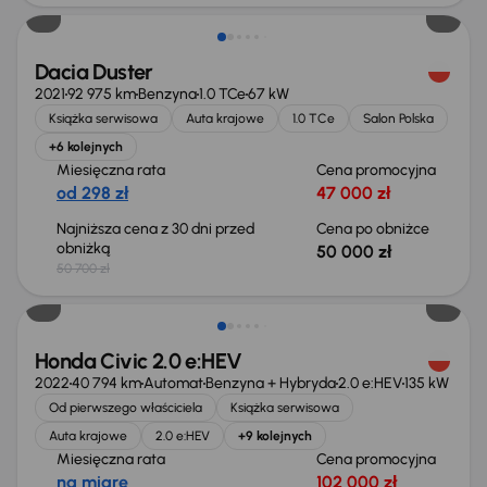
Dacia Duster
2021
92 975 km
Benzyna
1.0 TCe
67 kW
Książka serwisowa
Auta krajowe
1.0 TCe
Salon Polska
+6 kolejnych
Miesięczna rata
Cena promocyjna
od 298 zł
47 000 zł
Najniższa cena z 30 dni przed
Cena po obniżce
obniżką
50 000 zł
50 700 zł
Taniej o 2 000 zł
Honda Civic 2.0 e:HEV
2022
40 794 km
Automat
Benzyna + Hybryda
2.0 e:HEV
135 kW
Od pierwszego właściciela
Książka serwisowa
Auta krajowe
2.0 e:HEV
+9 kolejnych
Miesięczna rata
Cena promocyjna
na miarę
102 000 zł