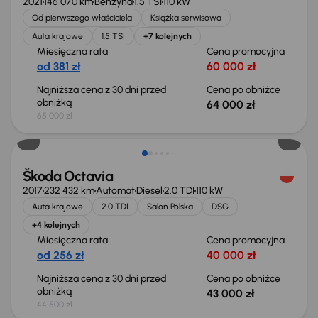
2021
146 070 km
Benzyna
1.5 TSI
110 kW
Od pierwszego właściciela
Książka serwisowa
Auta krajowe
1.5 TSI
+7 kolejnych
Miesięczna rata
Cena promocyjna
od 381 zł
60 000 zł
Najniższa cena z 30 dni przed
Cena po obniżce
obniżką
64 000 zł
65 000 zł
Taniej o 1 500 zł
Škoda Octavia
2017
232 432 km
Automat
Diesel
2.0 TDI
110 kW
Auta krajowe
2.0 TDI
Salon Polska
DSG
+4 kolejnych
Miesięczna rata
Cena promocyjna
od 256 zł
40 000 zł
Najniższa cena z 30 dni przed
Cena po obniżce
obniżką
43 000 zł
44 500 zł
Taniej o 700 zł