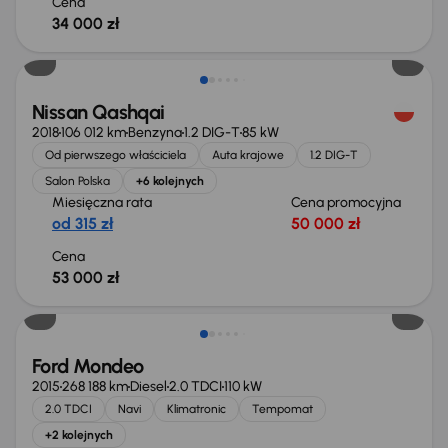
Cena
34 000 zł
Nissan Qashqai
2018
106 012 km
Benzyna
1.2 DIG-T
85 kW
Od pierwszego właściciela
Auta krajowe
1.2 DIG-T
Salon Polska
+6 kolejnych
Miesięczna rata
Cena promocyjna
od 315 zł
50 000 zł
Cena
53 000 zł
Taniej o 1 000 zł
Ford Mondeo
2015
268 188 km
Diesel
2.0 TDCI
110 kW
2.0 TDCI
Navi
Klimatronic
Tempomat
+2 kolejnych