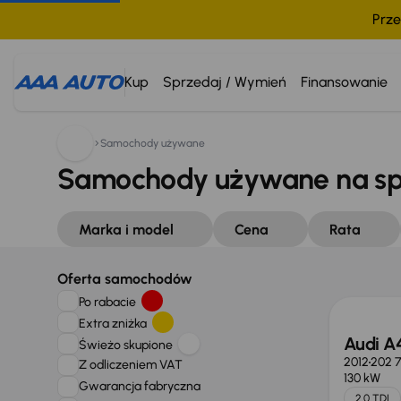
Prze
Kup
Sprzedaj / Wymień
Finansowanie
Samochody używane
Samochody używane na s
Marka i model
Cena
Rata
Oferta samochodów
Po rabacie
Extra zniżka
Audi A
Świeżo skupione
2012
202 
Z odliczeniem VAT
130 kW
Gwarancja fabryczna
2.0 TDI