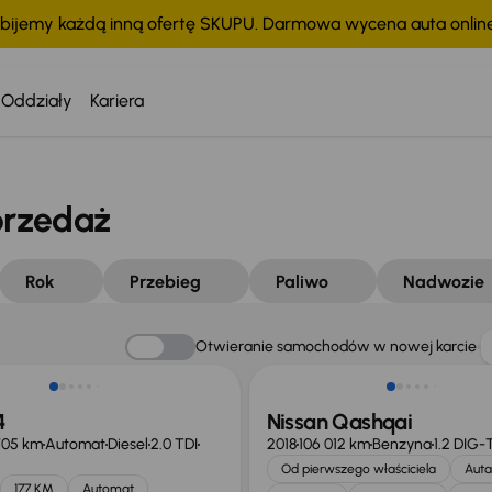
bijemy każdą inną ofertę SKUPU. Darmowa wycena auta onli
Oddziały
Kariera
przedaż
Rok
Przebieg
Paliwo
Nadwozie
Otwieranie samochodów w nowej karcie
4
Nissan Qashqai
705 km
Automat
Diesel
2.0 TDI
2018
106 012 km
Benzyna
1.2 DIG-
Od pierwszego właściciela
Auta
177 KM
Automat