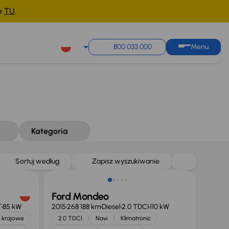
ne
TU
.
800 033 000
Menu
Kategoria
Taniej o 1 000 zł
Sortuj według
Zapisz wyszukiwanie
Ford Mondeo
T
85 kW
2015
268 188 km
Diesel
2.0 TDCI
110 kW
 krajowe
2.0 TDCI
Navi
Klimatronic