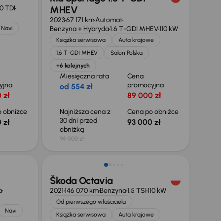
0 TDI
MHEV
2023
67 171 km
Automat
Navi
Benzyna + Hybryda
1.6 T-GDI MHEV
110 kW
Książka serwisowa
Auta krajowe
1.6 T-GDI MHEV
Salon Polska
+6 kolejnych
Miesięczna rata
Cena
yjna
promocyjna
od 554 zł
 zł
89 000 zł
 obniżce
Najniższa cena z
Cena po obniżce
30 dni przed
 zł
93 000 zł
obniżką
94 000 zł
Taniej o 1 000 zł
Škoda Octavia
a
2021
146 070 km
Benzyna
1.5 TSI
110 kW
Od pierwszego właściciela
Navi
Książka serwisowa
Auta krajowe