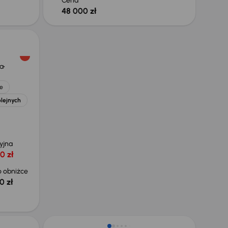
Cena
48 000 zł
a
e
olejnych
yjna
0 zł
 obniżce
0 zł
Taniej o 1 500 zł