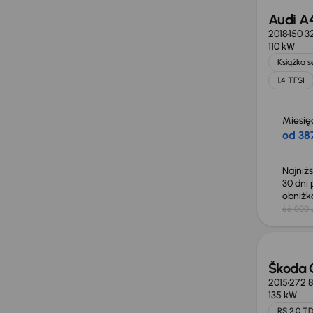
Audi A
2018
150 3
110 kW
Książka 
1.4 TFSI
Miesię
od 387
Najniż
30 dni
obniż
66 000 
Škoda 
2015
272 
135 kW
RS 2.0 TD