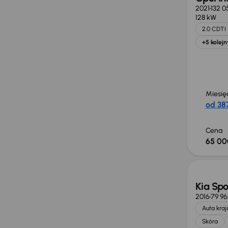
2021
132 0
128 kW
2.0 CDTI
+5 kolejn
Miesię
od 387
Cena
65 00
Taniej 
Kia Sp
2016
79 9
Auta kra
Skóra