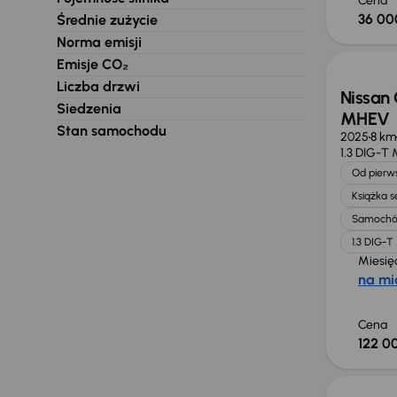
Cena
36 00
Średnie zużycie
Od now
Norma emisji
Emisje CO₂
Liczba drzwi
Nissan 
Siedzenia
MHEV
Stan samochodu
2025
8 km
1.3 DIG-T
Od pierws
Książka 
Samochó
1.3 DIG-
Miesię
na mi
Cena
122 00
Taniej 