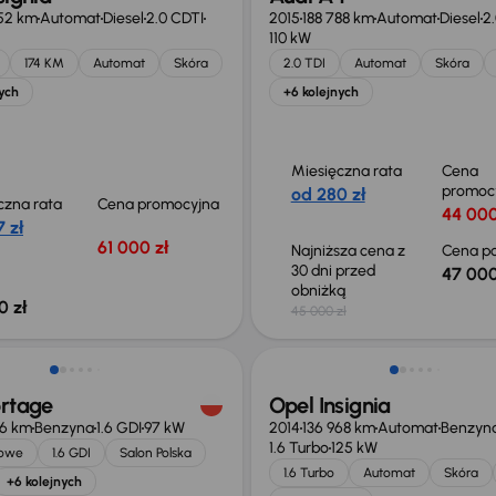
52 km
Automat
Diesel
2.0 CDTI
2015
188 788 km
Automat
Diesel
2.
110 kW
174 KM
Automat
Skóra
2.0 TDI
Automat
Skóra
ych
+6 kolejnych
Miesięczna rata
Cena
promoc
od 280 zł
czna rata
Cena promocyjna
44 000
 zł
61 000 zł
Najniższa cena z
Cena po
30 dni przed
47 000
obniżką
0 zł
45 000 zł
o 2 000 zł
ortage
Opel Insignia
66 km
Benzyna
1.6 GDI
97 kW
2014
136 968 km
Automat
Benzyn
1.6 Turbo
125 kW
jowe
1.6 GDI
Salon Polska
1.6 Turbo
Automat
Skóra
+6 kolejnych