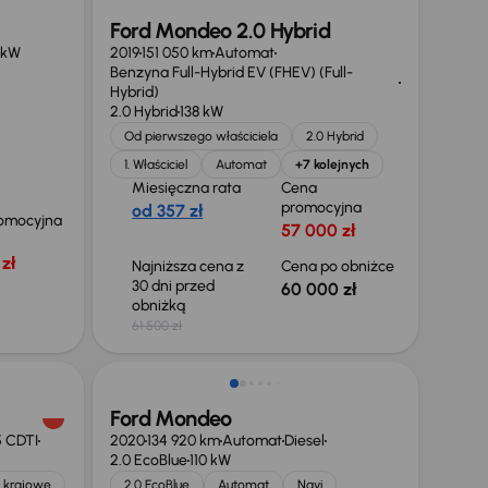
Ford Mondeo 2.0 Hybrid
 kW
2019
151 050 km
Automat
Benzyna Full-Hybrid EV (FHEV) (Full-
Hybrid)
2.0 Hybrid
138 kW
Od pierwszego właściciela
2.0 Hybrid
1. Właściciel
Automat
+7 kolejnych
Miesięczna rata
Cena
promocyjna
od 357 zł
omocyjna
57 000 zł
zł
Najniższa cena z
Cena po obniżce
30 dni przed
60 000 zł
obniżką
61 500 zł
Taniej o 1 000 zł
Ford Mondeo
5 CDTI
2020
134 920 km
Automat
Diesel
2.0 EcoBlue
110 kW
 krajowe
2.0 EcoBlue
Automat
Navi