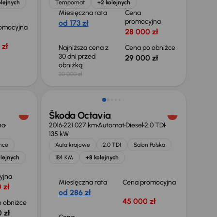
olejnych
Tempomat
+2 kolejnych
Miesięczna rata
Cena
promocyjna
od 173 zł
omocyjna
28 000 zł
 zł
Najniższa cena z
Cena po obniżce
30 dni przed
29 000 zł
obniżką
30 000 zł
Škoda Octavia
na
2016
221 027 km
Automat
Diesel
2.0 TDI
135 kW
nce
Auta krajowe
2.0 TDI
Salon Polska
lejnych
184 KM
+8 kolejnych
yjna
Miesięczna rata
Cena promocyjna
 zł
od 286 zł
45 000 zł
 obniżce
 zł