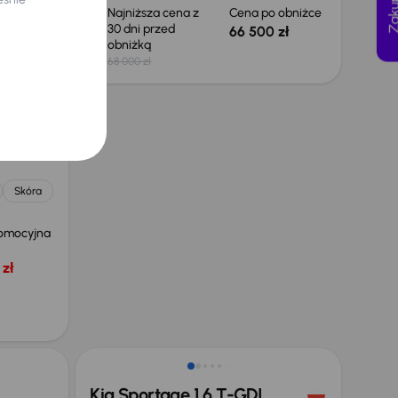
 obniżce
Najniższa cena z
Cena po obniżce
30 dni przed
 zł
66 500 zł
obniżką
68 000 zł
.0 CDTI
Skóra
omocyjna
zł
Taniej o 1 000 zł
Kia Sportage 1.6 T-GDI