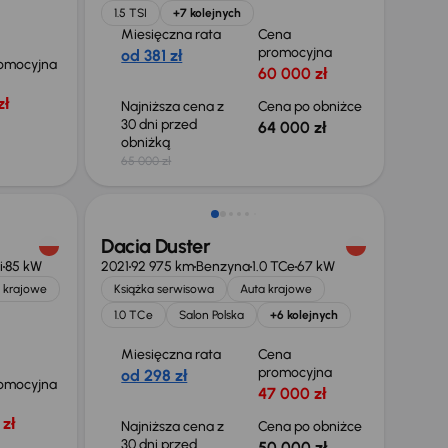
1.5 TSI
+7 kolejnych
Miesięczna rata
Cena
promocyjna
od 381 zł
omocyjna
60 000 zł
zł
Najniższa cena z
Cena po obniżce
30 dni przed
64 000 zł
obniżką
65 000 zł
Taniej o 700 zł
Dacia Duster
i
85 kW
2021
92 975 km
Benzyna
1.0 TCe
67 kW
 krajowe
Książka serwisowa
Auta krajowe
1.0 TCe
Salon Polska
+6 kolejnych
Miesięczna rata
Cena
promocyjna
od 298 zł
omocyjna
47 000 zł
zł
Najniższa cena z
Cena po obniżce
30 dni przed
50 000 zł