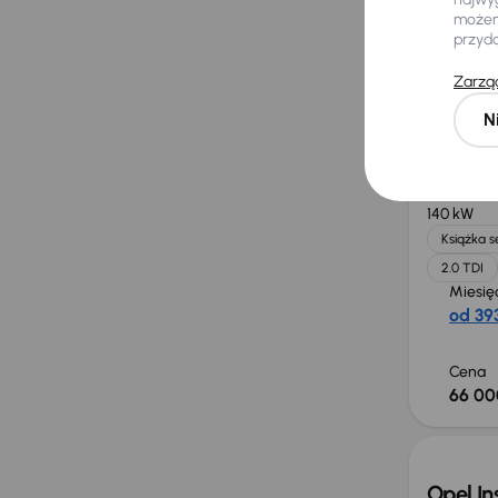
możemy
przyd
Cena
40 00
Zarząd
N
Audi A
2018
182 0
140 kW
Książka 
2.0 TDI
Miesię
od 393
Cena
66 00
Opel In