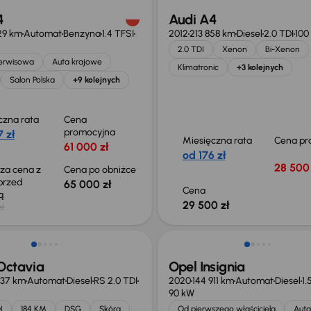
4
Audi A4
29 km
Automat
Benzyna
1.4 TFSI
2012
213 858 km
Diesel
2.0 TDI
100
2.0 TDI
Xenon
Bi-Xenon
serwisowa
Auta krajowe
Klimatronic
+3 kolejnych
Salon Polska
+9 kolejnych
czna rata
Cena
promocyjna
 zł
Miesięczna rata
Cena pr
61 000 zł
od 176 zł
28 500 
sza cena z
Cena po obniżce
 przed
65 000 zł
Cena
ką
29 500 zł
zł
Możliwość odliczenia VAT
Octavia
Opel Insignia
837 km
Automat
Diesel
RS 2.0 TDI
2020
144 911 km
Automat
Diesel
1.
90 kW
I
184 KM
DSG
Skóra
Od pierwszego właściciela
Auta