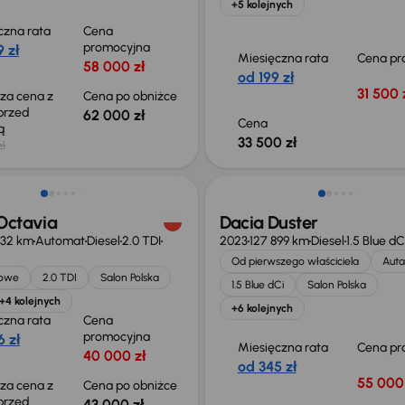
+5 kolejnych
czna rata
Cena
promocyjna
 zł
Miesięczna rata
Cena pr
58 000 zł
od 199 zł
31 500 
sza cena z
Cena po obniżce
 przed
62 000 zł
Cena
ką
33 500 zł
zł
o 1 500 zł
Możliwość odliczenia VAT
Octavia
Dacia Duster
432 km
Automat
Diesel
2.0 TDI
2023
127 899 km
Diesel
1.5 Blue dC
Od pierwszego właściciela
Auta
jowe
2.0 TDI
Salon Polska
1.5 Blue dCi
Salon Polska
+4 kolejnych
+6 kolejnych
czna rata
Cena
promocyjna
 zł
Miesięczna rata
Cena pr
40 000 zł
od 345 zł
55 000 
sza cena z
Cena po obniżce
 przed
43 000 zł