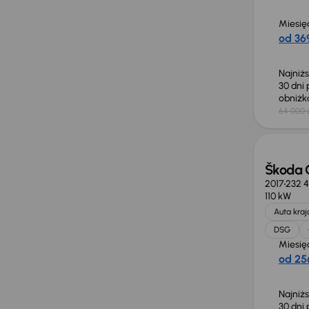
Miesię
od 369
Najniż
30 dni
obniż
64 000 
Taniej 
Škoda 
2017
232 
110 kW
Auta kra
DSG
Miesię
od 256
Najniż
30 dni