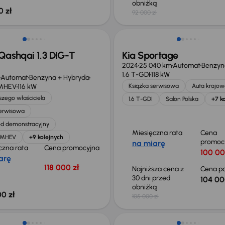
obniżką
0 zł
92 000 zł
ego taniej o 36 775 zł
Taniej o 1 000 zł
Qashqai 1.3 DIG-T
Kia Sportage
2024
25 040 km
Automat
Benzyn
1.6 T-GDI
118 kW
Automat
Benzyna + Hybryda
 MHEV
116 kW
Książka serwisowa
Auta krajow
zego właściciela
1.6 T-GDI
Salon Polska
+7 k
serwisowa
d demonstracyjny
Miesięczna rata
Cena
T MHEV
+9 kolejnych
promoc
na miarę
czna rata
Cena promocyjna
100 00
arę
118 000 zł
Najniższa cena z
Cena po
30 dni przed
104 00
obniżką
0 zł
105 000 zł
o 1 000 zł