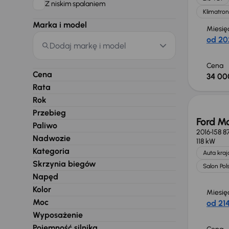
Z niskim spalaniem
Klimatron
Marka i model
Miesię
od 20
Dodaj markę i model
Cena
Cena
34 00
Rata
Rok
Przebieg
Ford M
Paliwo
2016
158 8
Nadwozie
118 kW
Kategoria
Auta kra
Skrzynia biegów
Salon Pol
Napęd
Kolor
Miesię
Moc
od 214
Wyposażenie
Pojemność silnika