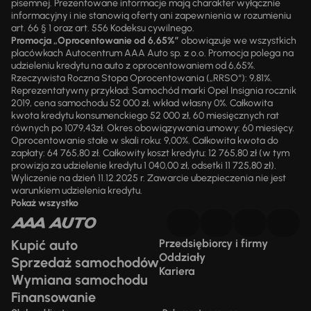
pisemnej. Prezentowane informacje mają charakter wyłącznie
informacyjny i nie stanowią oferty ani zapewnienia w rozumieniu
art. 66 § 1 oraz art. 556 Kodeksu cywilnego.
Promocja „Oprocentowanie od 6,65%”
obowiązuje we wszystkich
placówkach Autocentrum AAA Auto sp. z o.o. Promocja polega na
udzieleniu kredytu na auto z oprocentowaniem od 6,65%.
Rzeczywista Roczna Stopa Oprocentowania („RRSO“): 9,81%.
Reprezentatywny przykład: Samochód marki Opel Insignia rocznik
2019, cena samochodu 52 000 zł, wkład własny 0%. Całkowita
kwota kredytu konsumenckiego 52 000 zł, 60 miesięcznych rat
równych po 1079,43zł. Okres obowiązywania umowy: 60 miesięcy.
Oprocentowanie stałe w skali roku: 9,00%. Całkowita kwota do
zapłaty: 64 765,80 zł. Całkowity koszt kredytu: 12 765,80 zł (w tym
prowizja za udzielenie kredytu 1 040,00 zł, odsetki 11 725,80 zł).
Wyliczenie na dzień 11.12.2025 r. Zawarcie ubezpieczenia nie jest
warunkiem udzielenia kredytu.
Pokaż wszystko
Kupić auto
Przedsiębiorcy i firmy
Oddziały
Sprzedaż samochodów
Kariera
Wymiana samochodu
Finansowanie