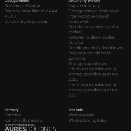
Obsługa klienta
Dokumenty prawne
Reklamacje/Skarga
Regulamin strony
Rzecznik praw klientów AAA
Obsługa danych osobowych
AUTO
Przetwarzanie danych
Dokumenty do pobrania
osobowych
Zasady korzystania z plików
cookies
Ustawienia plików cookie
DataAct
Cennik sprzedaży dodatkowej
Regulacje dot. płatności
gotówką
Strategia podatkowa
Informacja o realizowanej
strategii podatkowej za rok
2022
Informacja o realizowanej
strategii podatkowej za rok
2023
Kontakty
Inne linki
Kontakty
Wyszukiwanie
Kontakty dla mediów
Whistleblowing Policy
Jesteśmy częścią grupy