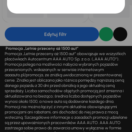
Edytuj filtr
Promocja „Letnie przeceny aż 1500 aut”
Promocja „Letnie przeceny aż 1500 aut” obowiązuje we wszystkich
placówkach Autocentrum AAA AUTO Sp. z o.o. („AAA AUTO”).
Promocja polega na możliwości nabycia wybranych pojazdów
przecenionych, wskazanych w serwisie internetowym
aaaauto.pl/promocja, ze zniżką uwidocznioną w prezentowanej
cenie. Zniżka jest obliczana jako różnica pomiędzy najniższą ceną
danego pojazdu z 30 dni przed obniżką a jego aktualną ceną
sprzedaży. Liczba samochodów objętych promocją jest zmienna i
aktualizowana na bieżąco; średnia liczba dostępnych pojazdów
wynosi około 1500, a nowe auta są dodawane każdego dnia.
Promocji nie można łączyć z innymi aktualnie obowiązującymi
promocjami ani rabatami, ani dochodzić do niej prawa z mocą
wsteczną. Szczegółowe informacje o zasadach promocji udzielane
są przez upoważnionych pracowników AAA AUTO. AAA AUTO
zastrzega sobie prawo do zawarcia umowy wyłącznie w formie