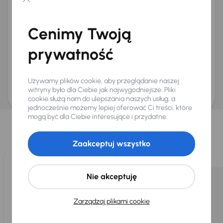
Chcę otrzymywać informacje o ofertach rabatowych
Na e-mail
(opcjonalnie)
Cenimy Twoją
Na numer telefonu
(opcjonalnie)
prywatność
Wyślij zapytanie
Zwracamy uwagę, że umówienie spotkania nie jest równoznaczne z rezerwacją
ani zagwarantowaną dostępnością pojazdu. AURES Holdings a.s., z siedzibą
Używamy plików cookie, aby przeglądanie naszej
Dopraváků 874/15, Čimice, 184 00 Praga 8, będzie przechowywać i przetwarzać
Twoje dane osobowe zgodnie z zasadami ochrony i przetwarzania
danych
witryny było dla Ciebie jak najwygodniejsze. Pliki
osobowych
.
cookie służą nam do ulepszania naszych usług, a
jednocześnie możemy lepiej oferować Ci treści, które
Wybraliśmy dla Ciebie
mogą być dla Ciebie interesujące i przydatne.
Wybieramy dla Ciebie
najlepsze pojazdy
z naszej oferty. Kupimy
dla Ciebie
do 400 pojazdów
każdego dnia.
Zaakceptuj wszystko
Nie akceptuję
Zarządzaj plikami cookie