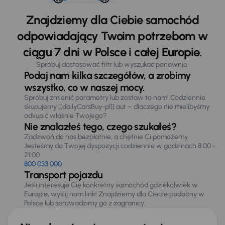
Znajdziemy dla Ciebie samochód
odpowiadający Twoim potrzebom w
ciągu 7 dni w Polsce i całej Europie.
Spróbuj dostosować filtr lub wyszukać ponownie.
Podaj nam kilka szczegółów, a zrobimy
wszystko, co w naszej mocy.
Spróbuj zmienić parametry lub zostaw to nam! Codziennie
skupujemy [[dailyCarsBuy-pl]] aut – dlaczego nie mielibyśmy
odkupić właśnie Twojego?
Nie znalazłeś tego, czego szukałeś?
Zadzwoń do nas bezpłatnie, a chętnie Ci pomożemy.
Jesteśmy do Twojej dyspozycji codziennie w godzinach 8:00 -
21:00
800 033 000
Transport pojazdu
Jeśli interesuje Cię konkretny samochód gdziekolwiek w
Europie, wyślij nam link! Znajdziemy dla Ciebie podobny w
Polsce lub sprowadzimy go z zagranicy.