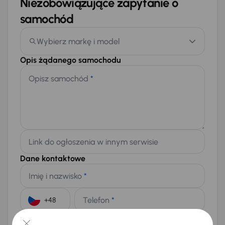
Niezobowiązujące zapytanie o
samochód
Wybierz markę i model
Opis żądanego samochodu
Opisz samochód
*
Link do ogłoszenia w innym serwisie
Dane kontaktowe
Imię i nazwisko
*
Telefon
*
+48
E-mail
*