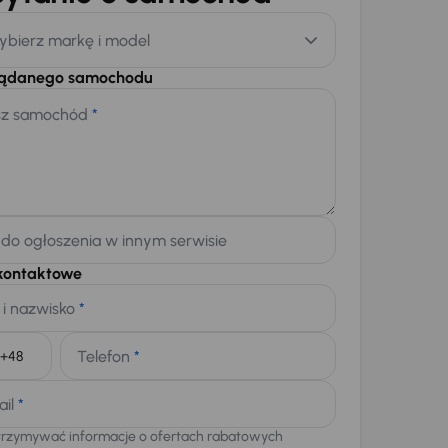
ybierz markę i model
żądanego samochodu
sz samochód
*
 do ogłoszenia w innym serwisie
kontaktowe
 i nazwisko
*
Telefon
*
+48
ail
*
trzymywać informacje o ofertach rabatowych