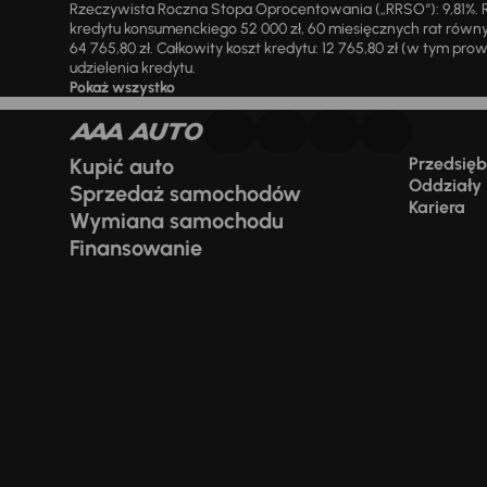
Rzeczywista Roczna Stopa Oprocentowania („RRSO“): 9,81%. R
kredytu konsumenckiego 52 000 zł, 60 miesięcznych rat równy
64 765,80 zł. Całkowity koszt kredytu: 12 765,80 zł (w tym prowi
udzielenia kredytu.
Pokaż wszystko
Kupić auto
Przedsiębi
Oddziały
Sprzedaż samochodów
Kariera
Wymiana samochodu
Finansowanie