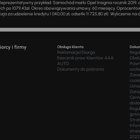
eprezentatywny przykład: Samochód marki Opel Insignia rocznik 2019, 
ch po 1079,43zł. Okres obowiązywania umowy: 60 miesięcy. Oprocentowan
zja za udzielenie kredytu 1 040,00 zł, odsetki 11 725,80 zł). Wyliczenie n
orcy i firmy
Obsługa klienta
Doku
Reklamacje/Skarga
Regu
Rzecznik praw klientów AAA
Obsł
AUTO
Prze
Dokumenty do pobrania
osob
Zasad
cook
Usta
Data
Cenn
doda
Regul
gotó
Stra
Infor
strat
2022