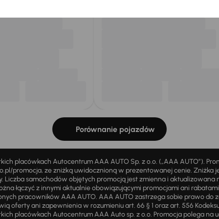
Porównanie pojazdów
stkich placówkach Autocentrum AAA AUTO Sp. z o.o. („AAA AUTO”). Pr
pl/promocja, ze zniżką uwidocznioną w prezentowanej cenie. Zniżka je
ży. Liczba samochodów objętych promocją jest zmienna i aktualizowana 
ożna łączyć z innymi aktualnie obowiązującymi promocjami ani rabatam
żnionych pracowników AAA AUTO. AAA AUTO zastrzega sobie prawo do 
ią oferty ani zapewnienia w rozumieniu art. 66 § 1 oraz art. 556 Kodeks
ich placówkach Autocentrum AAA Auto sp. z o.o. Promocja polega na ud