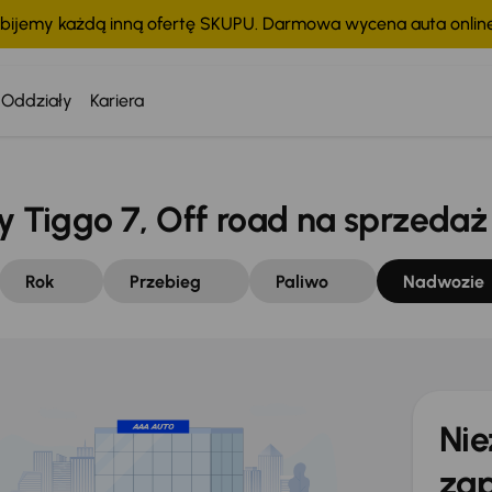
bijemy każdą inną ofertę SKUPU. Darmowa wycena auta onli
Oddziały
Kariera
Tiggo 7, Off road na sprzedaż
Rok
Przebieg
Paliwo
Nadwozie
Nie
zap