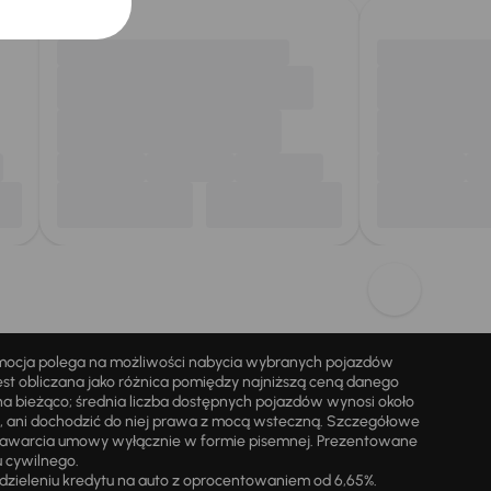
omocja polega na możliwości nabycia wybranych pojazdów
st obliczana jako różnica pomiędzy najniższą ceną danego
na bieżąco; średnia liczba dostępnych pojazdów wynosi około
i, ani dochodzić do niej prawa z mocą wsteczną. Szczegółowe
zawarcia umowy wyłącznie w formie pisemnej. Prezentowane
u cywilnego.
zieleniu kredytu na auto z oprocentowaniem od 6,65%.