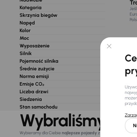
Tr
Kategoria
Jeś
Eur
Skrzynia biegów
Pol
Napęd
Kolor
Moc
Wyposażenie
Silnik
Ce
Pojemność silnika
pr
Średnie zużycie
Norma emisji
Emisje CO₂
Używam
Liczba drzwi
najwyg
możemy
Siedzenia
przyd
Stan samochodu
Wybraliśmy dla 
Zarząd
N
Wybieramy dla Ciebie
najlepsze pojazdy
z naszej oferty. Kupi