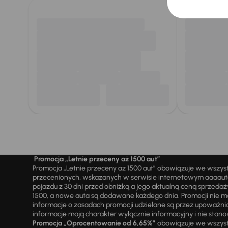
Promocja „Letnie przeceny aż 1500 aut”
Promocja „Letnie przeceny aż 1500 aut” obowiązuje we wszy
przecenionych, wskazanych w serwisie internetowym aaaauto.
pojazdu z 30 dni przed obniżką a jego aktualną ceną sprzeda
1500, a nowe auta są dodawane każdego dnia. Promocji nie m
informacje o zasadach promocji udzielane są przez upowa
informacje mają charakter wyłącznie informacyjny i nie stanow
Promocja „Oprocentowanie od 6,65%”
obowiązuje we wszystk