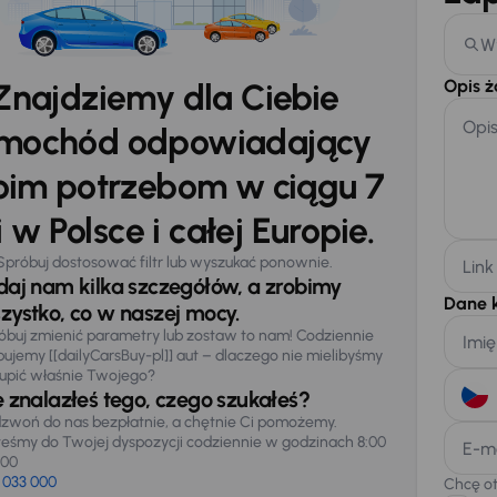
W
Opis 
Znajdziemy dla Ciebie
Opi
mochód odpowiadający
im potrzebom w ciągu 7
 w Polsce i całej Europie.
Spróbuj dostosować filtr lub wyszukać ponownie.
Link
daj nam kilka szczegółów, a zrobimy
Dane 
zystko, co w naszej mocy.
óbuj zmienić parametry lub zostaw to nam! Codziennie
Imię
pujemy [[dailyCarsBuy-pl]] aut – dlaczego nie mielibyśmy
upić właśnie Twojego?
e znalazłeś tego, czego szukałeś?
zwoń do nas bezpłatnie, a chętnie Ci pomożemy.
teśmy do Twojej dyspozycji codziennie w godzinach 8:00
E-m
:00
 033 000
Chcę o