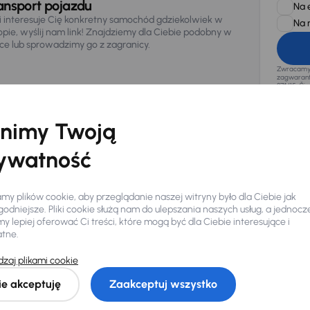
ansport pojazdu
Na 
li interesuje Cię konkretny samochód gdziekolwiek w
Na 
opie, wyślij nam link! Znajdziemy dla Ciebie podobny w
sce lub sprowadzimy go z zagranicy.
Zwracamy u
zagwaranto
874/15, Či
osobowe z
nimy Twoją
ywatność
y plików cookie, aby przeglądanie naszej witryny było dla Ciebie jak
odniejsze. Pliki cookie służą nam do ulepszania naszych usług, a jednocz
 lepiej oferować Ci treści, które mogą być dla Ciebie interesujące i
atne.
Ciebie
zaj plikami cookie
ie akceptuję
Zaakceptuj wszystko
my dla Ciebie
do 400 pojazdów
każdego dnia.