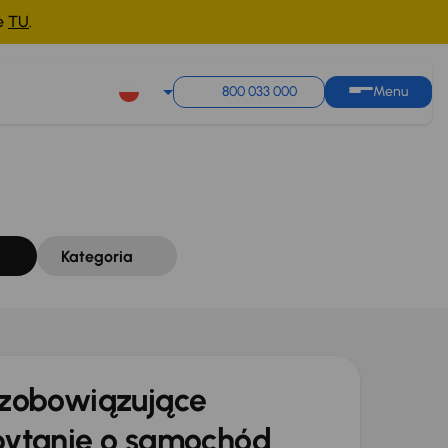
ne
TU
.
Sortuj według
Zapisz wyszukiwanie
800 033 000
Menu
Kategoria
zobowiązujące
ytanie o samochód