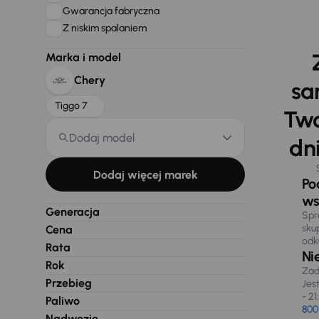
Gwarancja fabryczna
Z niskim spalaniem
Marka i model
Chery
sa
Tiggo 7
Two
Dodaj model
dni
Dodaj więcej marek
Po
ws
Generacja
Spr
sku
Cena
odk
Rata
Ni
Rok
Zad
Przebieg
Jes
- 21
Paliwo
800
Nadwozie