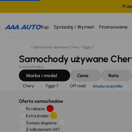
Prze
Szukam:
Chery
Tiggo 7
Off road
Anuluj wszystko
Kup
Sprzedaj / Wymień
Finansowanie
Samochody używane
Chery
Tiggo 7
Samochody używane Chery 
0 samochodów
Marka i model
Cena
Rata
Chery
Tiggo 7
Off road
Anuluj wszystko
Oferta samochodów
Po rabacie
Extra zniżka
Świeżo skupione
Z odliczeniem VAT