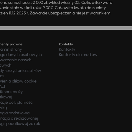
cena samochodu 52 000 zł, wkład własny 0%. Całkowita kwota
ie stałe w skali roku: 9,00%. Całkowita kwota do zapłaty:
a dzień 11.12.2025 r. Zawarcie ubezpieczenia nie jest warunkiem
menty prawne
Kontakty
lamin strony
Kontakty
uga danych osobowych
Kontakty dla mediów
twarzanie danych
owych
y korzystania z plików
ies
wienia plików cookie
Act
ik sprzedaży
tkowej
acje dot. płatności
wką
tegia podatkowa
macja o realizowanej
egii podatkowej za rok