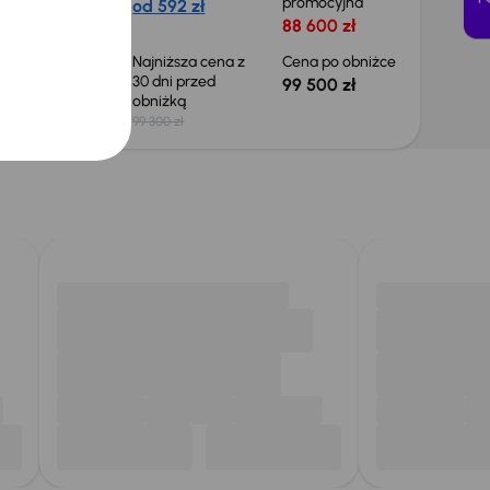
yjna
promocyjna
od 592 zł
0 zł
88 600 zł
 obniżce
Najniższa cena z
Cena po obniżce
30 dni przed
 zł
99 500 zł
obniżką
99 300 zł