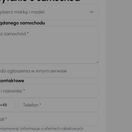
ybierz markę i model
żądanego samochodu
sz samochód
*
 do ogłoszenia w innym serwisie
kontaktowe
 i nazwisko
*
Telefon
*
+48
ail
*
trzymywać informacje o ofertach rabatowych