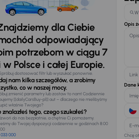
W
Opis 
Znajdziemy dla Ciebie
Opi
mochód odpowiadający
im potrzebom w ciągu 7
 w Polsce i całej Europie.
Spróbuj dostosować filtr lub wyszukać ponownie.
Link
daj nam kilka szczegółów, a zrobimy
Dane 
zystko, co w naszej mocy.
óbuj zmienić parametry lub zostaw to nam! Codziennie
Imię
pujemy [[dailyCarsBuy-pl]] aut – dlaczego nie mielibyśmy
upić właśnie Twojego?
e znalazłeś tego, czego szukałeś?
zwoń do nas bezpłatnie, a chętnie Ci pomożemy.
teśmy do Twojej dyspozycji codziennie w godzinach 8:00
E-m
:00
 033 000
Chcę o