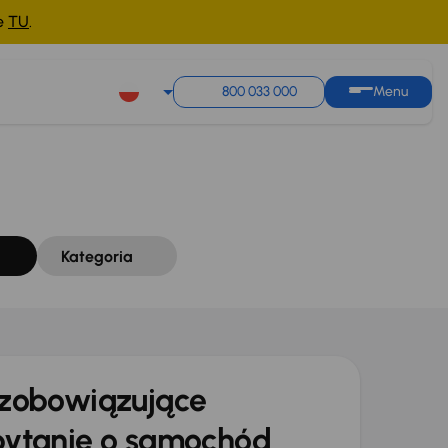
ne
TU
.
Sortuj według
Zapisz wyszukiwanie
800 033 000
Menu
Kategoria
zobowiązujące
ytanie o samochód