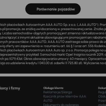
Porównanie pojazdów
stkich placówkach Autocentrum AAA AUTO Sp. z o.o. („AAA AUTO”). Pr
pl/promocja, ze zniżką uwidocznioną w prezentowanej cenie. Zniżka je
ży. Liczba samochodów objętych promocją jest zmienna i aktualizowana 
ożna łączyć z innymi aktualnie obowiązującymi promocjami ani rabatam
żnionych pracowników AAA AUTO. AAA AUTO zastrzega sobie prawo do 
ią oferty ani zapewnienia w rozumieniu art. 66 § 1 oraz art. 556 Kodeks
ich placówkach Autocentrum AAA Auto sp. z o.o. Promocja polega na ud
eprezentatywny przykład: Samochód marki Opel Insignia rocznik 2019, 
ch po 1079,43zł. Okres obowiązywania umowy: 60 miesięcy. Oprocentowan
zja za udzielenie kredytu 1 040,00 zł, odsetki 11 725,80 zł). Wyliczenie n
orcy i firmy
Obsługa klienta
Doku
Reklamacje/Skarga
Regu
Rzecznik praw klientów AAA
Obsł
AUTO
Prze
Dokumenty do pobrania
osob