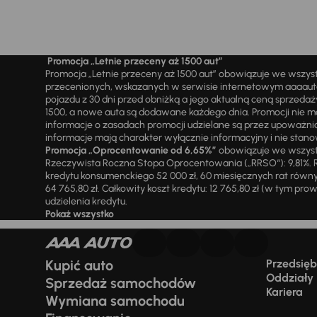
Promocja „Letnie przeceny aż 1500 aut”
Promocja „Letnie przeceny aż 1500 aut” obowiązuje we wszy
przecenionych, wskazanych w serwisie internetowym aaaauto.
pojazdu z 30 dni przed obniżką a jego aktualną ceną sprzeda
1500, a nowe auta są dodawane każdego dnia. Promocji nie m
informacje o zasadach promocji udzielane są przez upowa
informacje mają charakter wyłącznie informacyjny i nie stanow
Promocja „Oprocentowanie od 6,65%”
obowiązuje we wszystk
Rzeczywista Roczna Stopa Oprocentowania („RRSO“): 9,81%. R
kredytu konsumenckiego 52 000 zł, 60 miesięcznych rat równy
64 765,80 zł. Całkowity koszt kredytu: 12 765,80 zł (w tym prowi
udzielenia kredytu.
Pokaż wszystko
Kupić auto
Przedsiębi
Oddziały
Sprzedaż samochodów
Kariera
Wymiana samochodu