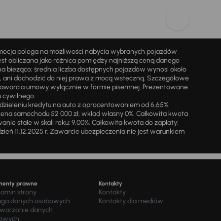
omocja polega na możliwości nabycia wybranych pojazdów
st obliczana jako różnica pomiędzy najniższą ceną danego
na bieżąco; średnia liczba dostępnych pojazdów wynosi około
i, ani dochodzić do niej prawa z mocą wsteczną. Szczegółowe
zawarcia umowy wyłącznie w formie pisemnej. Prezentowane
u cywilnego.
zieleniu kredytu na auto z oprocentowaniem od 6,65%.
cena samochodu 52 000 zł, wkład własny 0%. Całkowita kwota
ie stałe w skali roku: 9,00%. Całkowita kwota do zapłaty:
a dzień 11.12.2025 r. Zawarcie ubezpieczenia nie jest warunkiem
menty prawne
Kontakty
lamin strony
Kontakty
uga danych osobowych
Kontakty dla mediów
twarzanie danych
owych