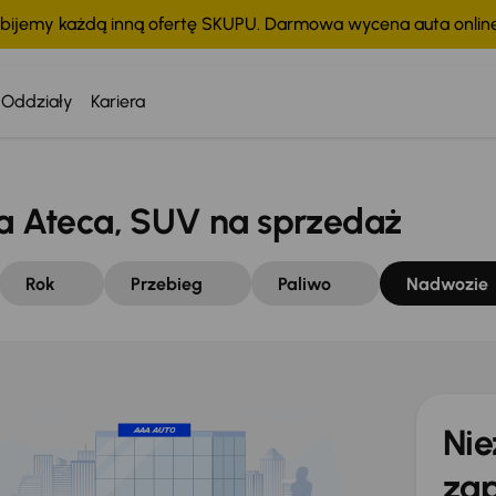
bijemy każdą inną ofertę SKUPU. Darmowa wycena auta onli
Oddziały
Kariera
 Ateca, SUV na sprzedaż
Rok
Przebieg
Paliwo
Nadwozie
Nie
zap