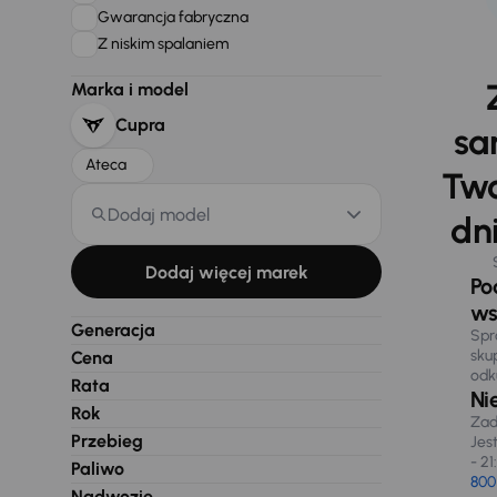
Gwarancja fabryczna
Z niskim spalaniem
Marka i model
Cupra
sa
Ateca
Two
Dodaj model
dni
Dodaj więcej marek
Po
ws
Generacja
Spr
sku
Cena
odk
Rata
Ni
Rok
Zad
Przebieg
Jes
- 21
Paliwo
800
Nadwozie