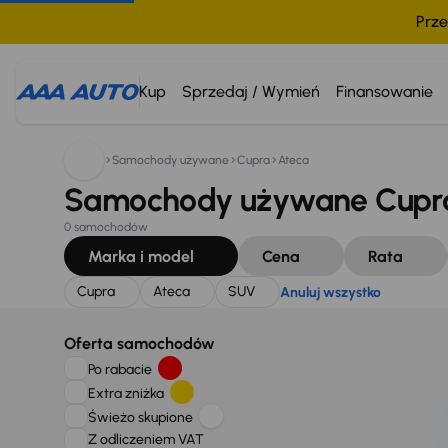
Prze
Szukam:
Cupra
Ateca
SUV
Anuluj wszystko
Kup
Sprzedaj / Wymień
Finansowanie
Samochody używane
Cupra
Ateca
Samochody używane Cupra
0 samochodów
Marka i model
Cena
Rata
Cupra
Ateca
SUV
Anuluj wszystko
Oferta samochodów
Po rabacie
Extra zniżka
Świeżo skupione
Z odliczeniem VAT