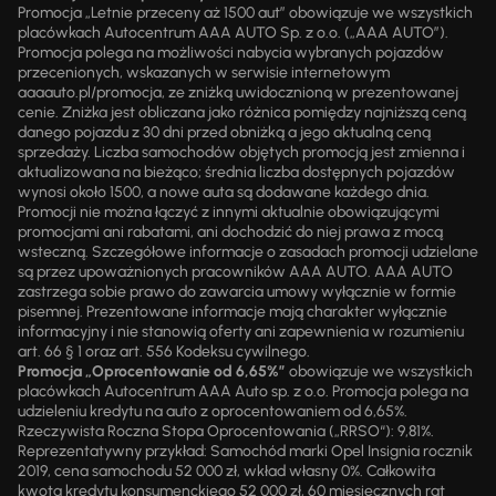
Promocja „Letnie przeceny aż 1500 aut” obowiązuje we wszystkich
placówkach Autocentrum AAA AUTO Sp. z o.o. („AAA AUTO”).
Promocja polega na możliwości nabycia wybranych pojazdów
przecenionych, wskazanych w serwisie internetowym
aaaauto.pl/promocja, ze zniżką uwidocznioną w prezentowanej
cenie. Zniżka jest obliczana jako różnica pomiędzy najniższą ceną
danego pojazdu z 30 dni przed obniżką a jego aktualną ceną
sprzedaży. Liczba samochodów objętych promocją jest zmienna i
aktualizowana na bieżąco; średnia liczba dostępnych pojazdów
wynosi około 1500, a nowe auta są dodawane każdego dnia.
Promocji nie można łączyć z innymi aktualnie obowiązującymi
promocjami ani rabatami, ani dochodzić do niej prawa z mocą
wsteczną. Szczegółowe informacje o zasadach promocji udzielane
są przez upoważnionych pracowników AAA AUTO. AAA AUTO
zastrzega sobie prawo do zawarcia umowy wyłącznie w formie
pisemnej. Prezentowane informacje mają charakter wyłącznie
informacyjny i nie stanowią oferty ani zapewnienia w rozumieniu
art. 66 § 1 oraz art. 556 Kodeksu cywilnego.
Promocja „Oprocentowanie od 6,65%”
obowiązuje we wszystkich
placówkach Autocentrum AAA Auto sp. z o.o. Promocja polega na
udzieleniu kredytu na auto z oprocentowaniem od 6,65%.
Rzeczywista Roczna Stopa Oprocentowania („RRSO“): 9,81%.
Reprezentatywny przykład: Samochód marki Opel Insignia rocznik
2019, cena samochodu 52 000 zł, wkład własny 0%. Całkowita
kwota kredytu konsumenckiego 52 000 zł, 60 miesięcznych rat