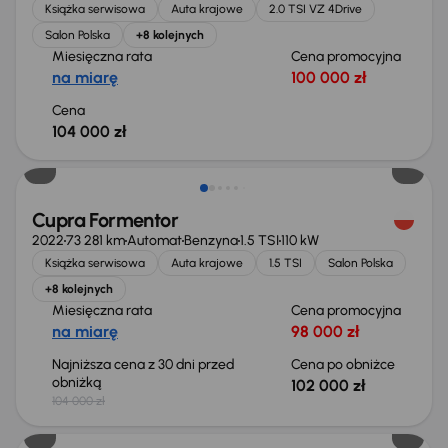
Książka serwisowa
Auta krajowe
2.0 TSI VZ 4Drive
Salon Polska
+8 kolejnych
Miesięczna rata
Cena promocyjna
na miarę
100 000 zł
Cena
104 000 zł
Taniej o 2 000 zł
Cupra Formentor
2022
73 281 km
Automat
Benzyna
1.5 TSI
110 kW
Książka serwisowa
Auta krajowe
1.5 TSI
Salon Polska
+8 kolejnych
Miesięczna rata
Cena promocyjna
na miarę
98 000 zł
Najniższa cena z 30 dni przed
Cena po obniżce
obniżką
102 000 zł
104 000 zł