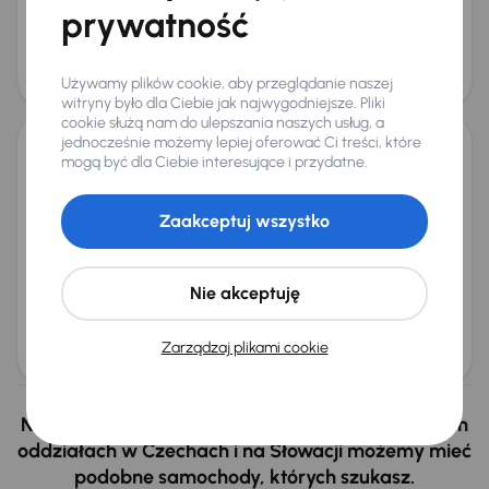
prywatność
na miarę
119 000 zł
Cena
123 000 zł
Używamy plików cookie, aby przeglądanie naszej
Możliwość odliczenia VAT
witryny było dla Ciebie jak najwygodniejsze. Pliki
cookie służą nam do ulepszania naszych usług, a
jednocześnie możemy lepiej oferować Ci treści, które
mogą być dla Ciebie interesujące i przydatne.
Cupra Formentor
2023
30 230 km
Automat
Benzyna
2.0 TSI 4Drive
140 kW
4x4
Zaakceptuj wszystko
Książka serwisowa
Auta krajowe
2.0 TSI 4Drive
Salon Polska
+8 kolejnych
Miesięczna rata
Cena promocyjna
Nie akceptuję
na miarę
131 000 zł
Cena
Zarządzaj plikami cookie
135 000 zł
Nie wybrałeś auto z oferty? Nie szkodzi, w naszych
oddziałach w Czechach i na Słowacji możemy mieć
podobne samochody, których szukasz.