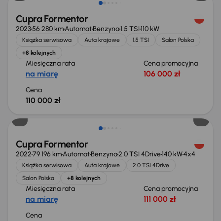
Cupra Formentor
2023
56 280 km
Automat
Benzyna
1.5 TSI
110 kW
Książka serwisowa
Auta krajowe
1.5 TSI
Salon Polska
+8 kolejnych
Miesięczna rata
Cena promocyjna
na miarę
106 000 zł
Cena
110 000 zł
Cupra Formentor
2022
79 196 km
Automat
Benzyna
2.0 TSI 4Drive
140 kW
4x4
Książka serwisowa
Auta krajowe
2.0 TSI 4Drive
Salon Polska
+8 kolejnych
Miesięczna rata
Cena promocyjna
na miarę
111 000 zł
Cena