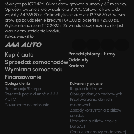
równych po 1079,43zł. Okres obowiązywania umowy: 60 miesięcy.
Oprocentowanie stałe w skali roku: 9,00%. Całkowita kwota do
zapłaty: 64 765,80 zł. Całkowity koszt kredytu: 12 765,80 zł (w tym
prowizja za udzielenie kredytu 1 040,00 zł, odsetki 11 725,80 zł).
Wyliczenie na dzień 11.12.2025 r. Zawarcie ubezpieczenia nie jest
warunkiem udzielenia kredytu.
Pokaż wszystko
Kupić auto
Przedsiębiorcy i firmy
Oddziały
Sprzedaż samochodów
Kariera
Wymiana samochodu
Finansowanie
Obsługa klienta
Dokumenty prawne
Reklamacje/Skarga
Regulamin strony
Rzecznik praw klientów AAA
Obsługa danych osobowych
AUTO
Przetwarzanie danych
Dokumenty do pobrania
osobowych
Zasady korzystania z plików
cookies
Ustawienia plików cookie
DataAct
Cennik sprzedaży dodatkowej