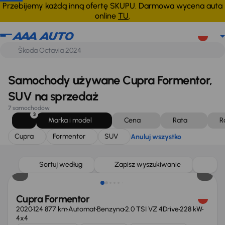
Cupra
Formentor
SUV
Anuluj wszystko
Przebijemy każdą inną ofertę SKUPU. Darmowa wycena auta
online
TU
.
Samochody używane Cupra Formentor,
SUV na sprzedaż
7 samochodów
3
Marka i model
Cena
Rata
R
Cupra
Formentor
SUV
Anuluj wszystko
Sortuj według
Zapisz wyszukiwanie
Cupra Formentor
2020
124 877 km
Automat
Benzyna
2.0 TSI VZ 4Drive
228 kW
4x4