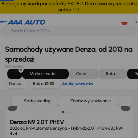
Denza
Rok od
2013
Anuluj wszystko
Przebijemy każdą inną ofertę SKUPU. Darmowa wycena auta
online
TU
.
Samochody używane Denza, od 2013 na
sprzedaż
1 samochód
2
Marka i model
Cena
Rata
R
Denza
Rok od
2013
Anuluj wszystko
Możliwość odliczenia VAT
Sortuj według
Zapisz wyszukiwanie
Denza N9 2.0T PHEV
2026
60 km
Automat
Benzyna + Hybryda
2.0T PHEV
680 kW
4x4