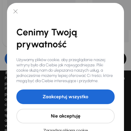
Cenimy Twoją
prywatność
Edytuj filtr
Używamy plików cookie, aby przeglądanie naszej
witryny było dla Ciebie jak najwygodniejsze. Pliki
cookie służą nam do ulepszania naszych usług, a
Promocja „Letnie przeceny aż 1500 aut”
jednocześnie możemy lepiej oferować Ci treści, które
Promocja „Letnie przeceny aż 1500 aut” obowiązuje we wszystkich
mogą być dla Ciebie interesujące i przydatne.
placówkach Autocentrum AAA AUTO Sp. z o.o. („AAA AUTO”).
Promocja polega na możliwości nabycia wybranych pojazdów
przecenionych, wskazanych w serwisie internetowym
Zaakceptuj wszystko
aaaauto.pl/promocja, ze zniżką uwidocznioną w prezentowanej
cenie. Zniżka jest obliczana jako różnica pomiędzy najniższą ceną
danego pojazdu z 30 dni przed obniżką a jego aktualną ceną
sprzedaży. Liczba samochodów objętych promocją jest zmienna i
Nie akceptuję
aktualizowana na bieżąco; średnia liczba dostępnych pojazdów
wynosi około 1500, a nowe auta są dodawane każdego dnia.
Zarządzaj plikami cookie
Promocji nie można łączyć z innymi aktualnie obowiązującymi