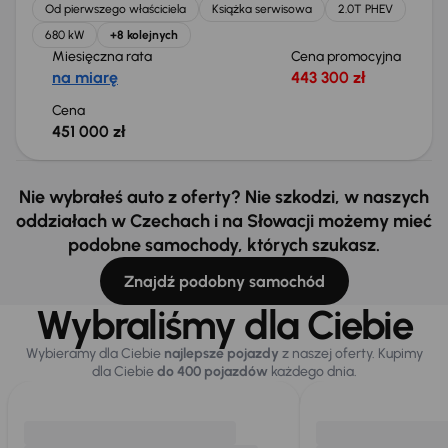
Od pierwszego właściciela
Książka serwisowa
2.0T PHEV
680 kW
+8 kolejnych
Miesięczna rata
Cena promocyjna
na miarę
443 300 zł
Cena
451 000 zł
Nie wybrałeś auto z oferty? Nie szkodzi, w naszych
oddziałach w Czechach i na Słowacji możemy mieć
podobne samochody, których szukasz.
Znajdź podobny samochód
Wybraliśmy dla Ciebie
Wybieramy dla Ciebie
najlepsze pojazdy
z naszej oferty. Kupimy
dla Ciebie
do 400 pojazdów
każdego dnia.