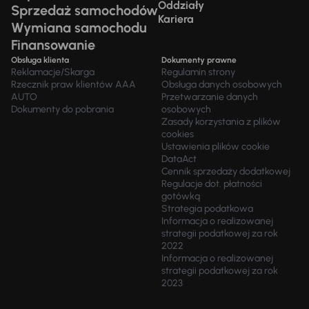
Oddziały
Sprzedaż samochodów
Kariera
Wymiana samochodu
Finansowanie
Obsługa klienta
Dokumenty prawne
Reklamacje/Skarga
Regulamin strony
Rzecznik praw klientów AAA
Obsługa danych osobowych
AUTO
Przetwarzanie danych
Dokumenty do pobrania
osobowych
Zasady korzystania z plików
cookies
Ustawienia plików cookie
DataAct
Cennik sprzedaży dodatkowej
Regulacje dot. płatności
gotówką
Strategia podatkowa
Informacja o realizowanej
strategii podatkowej za rok
2022
Informacja o realizowanej
strategii podatkowej za rok
2023