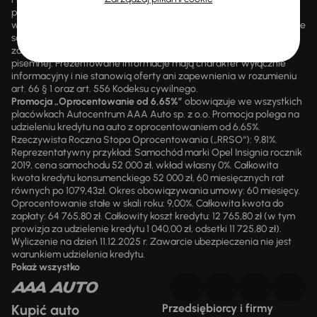
promocjami ani rabatami, ani dochodzić do niej prawa z mocą
wsteczną. Szczegółowe informacje o zasadach promocji udzielane
są przez upoważnionych pracowników AAA AUTO. AAA AUTO
zastrzega sobie prawo do zawarcia umowy wyłącznie w formie
pisemnej. Prezentowane informacje mają charakter wyłącznie
informacyjny i nie stanowią oferty ani zapewnienia w rozumieniu
art. 66 § 1 oraz art. 556 Kodeksu cywilnego.
Promocja „Oprocentowanie od 6,65%”
obowiązuje we wszystkich
placówkach Autocentrum AAA Auto sp. z o.o. Promocja polega na
udzieleniu kredytu na auto z oprocentowaniem od 6,65%.
Rzeczywista Roczna Stopa Oprocentowania („RRSO“): 9,81%.
Reprezentatywny przykład: Samochód marki Opel Insignia rocznik
2019, cena samochodu 52 000 zł, wkład własny 0%. Całkowita
kwota kredytu konsumenckiego 52 000 zł, 60 miesięcznych rat
równych po 1079,43zł. Okres obowiązywania umowy: 60 miesięcy.
Oprocentowanie stałe w skali roku: 9,00%. Całkowita kwota do
zapłaty: 64 765,80 zł. Całkowity koszt kredytu: 12 765,80 zł (w tym
prowizja za udzielenie kredytu 1 040,00 zł, odsetki 11 725,80 zł).
Wyliczenie na dzień 11.12.2025 r. Zawarcie ubezpieczenia nie jest
warunkiem udzielenia kredytu.
Pokaż wszystko
Kupić auto
Przedsiębiorcy i firmy