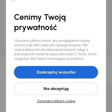
Chcę otrzymywać informacje o ofertach rabatowych
Na e-mail
(opcjonalnie)
Cenimy Twoją
Na numer telefonu
(opcjonalnie)
prywatność
Wyślij zapytanie
Zwracamy uwagę, że umówienie spotkania nie jest równoznaczne z rezerwacją
ani zagwarantowaną dostępnością pojazdu. AURES Holdings a.s., z siedzibą
Używamy plików cookie, aby przeglądanie naszej
Dopraváků 874/15, Čimice, 184 00 Praga 8, będzie przechowywać i przetwarzać
Twoje dane osobowe zgodnie z zasadami ochrony i przetwarzania
danych
witryny było dla Ciebie jak najwygodniejsze. Pliki
osobowych
.
cookie służą nam do ulepszania naszych usług, a
jednocześnie możemy lepiej oferować Ci treści, które
Wybraliśmy dla Ciebie
mogą być dla Ciebie interesujące i przydatne.
Wybieramy dla Ciebie
najlepsze pojazdy
z naszej oferty. Kupimy
dla Ciebie
do 400 pojazdów
każdego dnia.
Zaakceptuj wszystko
Nie akceptuję
Zarządzaj plikami cookie