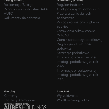
Obsługa klienta
Dokumenty prawne
Reklamacje/Skarga
Regulamin strony
Rzecznik praw klientów AAA
Obsługa danych osobowych
AUTO
Przetwarzanie danych
Dokumenty do pobrania
osobowych
Zasady korzystania z plików
cookies
Ustawienia plików cookie
DataAct
Cennik sprzedaży dodatkowej
Regulacje dot. płatności
gotówką
Strategia podatkowa
Informacja o realizowanej
strategii podatkowej za rok
2022
Informacja o realizowanej
strategii podatkowej za rok
2023
Kontakty
Inne linki
Kontakty
Wyszukiwanie
Kontakty dla mediów
Whistleblowing Policy
Jesteśmy częścią grupy