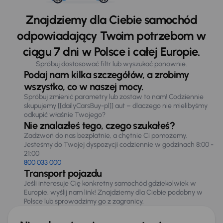
Znajdziemy dla Ciebie samochód
odpowiadający Twoim potrzebom w
ciągu 7 dni w Polsce i całej Europie.
Spróbuj dostosować filtr lub wyszukać ponownie.
Podaj nam kilka szczegółów, a zrobimy
wszystko, co w naszej mocy.
Spróbuj zmienić parametry lub zostaw to nam! Codziennie
skupujemy [[dailyCarsBuy-pl]] aut – dlaczego nie mielibyśmy
odkupić właśnie Twojego?
Nie znalazłeś tego, czego szukałeś?
Zadzwoń do nas bezpłatnie, a chętnie Ci pomożemy.
Jesteśmy do Twojej dyspozycji codziennie w godzinach 8:00 -
21:00
800 033 000
Transport pojazdu
Jeśli interesuje Cię konkretny samochód gdziekolwiek w
Europie, wyślij nam link! Znajdziemy dla Ciebie podobny w
Polsce lub sprowadzimy go z zagranicy.