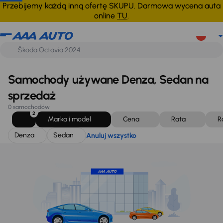
Denza
Sedan
Anuluj wszystko
Przebijemy każdą inną ofertę SKUPU. Darmowa wycena auta
online
TU
.
Samochody używane Denza, Sedan na
sprzedaż
0 samochodów
2
Marka i model
Cena
Rata
R
Denza
Sedan
Anuluj wszystko