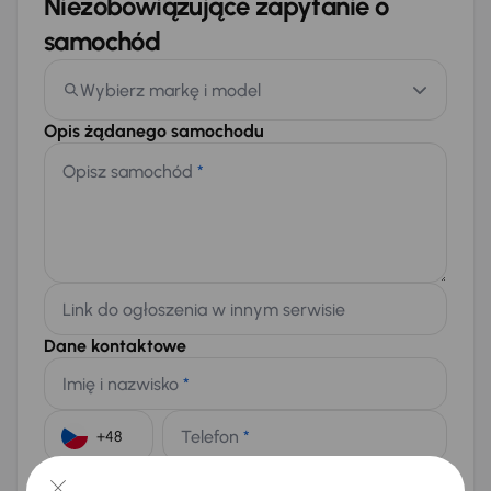
Niezobowiązujące zapytanie o
samochód
Wybierz markę i model
Opis żądanego samochodu
Opisz samochód
*
Link do ogłoszenia w innym serwisie
Dane kontaktowe
Imię i nazwisko
*
Telefon
*
+48
E-mail
*