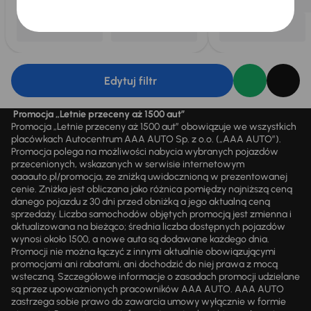
Edytuj filtr
Promocja „Letnie przeceny aż 1500 aut”
Promocja „Letnie przeceny aż 1500 aut” obowiązuje we wszystkich
placówkach Autocentrum AAA AUTO Sp. z o.o. („AAA AUTO”).
Promocja polega na możliwości nabycia wybranych pojazdów
przecenionych, wskazanych w serwisie internetowym
aaaauto.pl/promocja, ze zniżką uwidocznioną w prezentowanej
cenie. Zniżka jest obliczana jako różnica pomiędzy najniższą ceną
danego pojazdu z 30 dni przed obniżką a jego aktualną ceną
sprzedaży. Liczba samochodów objętych promocją jest zmienna i
aktualizowana na bieżąco; średnia liczba dostępnych pojazdów
wynosi około 1500, a nowe auta są dodawane każdego dnia.
Promocji nie można łączyć z innymi aktualnie obowiązującymi
promocjami ani rabatami, ani dochodzić do niej prawa z mocą
wsteczną. Szczegółowe informacje o zasadach promocji udzielane
są przez upoważnionych pracowników AAA AUTO. AAA AUTO
zastrzega sobie prawo do zawarcia umowy wyłącznie w formie