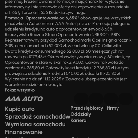
pisemnej. Prezentowane informacje mają charakter wyłącznie
informacyjny i nie stanowią oferty ani zapewnienia w rozumieniu
art. 66 § 1 oraz art. 556 Kodeksu cywilnego.
Promocja „Oprocentowanie od 6,65%”
obowiązuje we wszystkich
placówkach Autocentrum AAA Auto sp. z o.o. Promocja polega na
udzieleniu kredytu na auto z oprocentowaniem od 6,65%.
Rzeczywista Roczna Stopa Oprocentowania („RRSO“): 9,81%.
Reprezentatywny przykład: Samochód marki Opel Insignia rocznik
2019, cena samochodu 52 000 zł, wkład własny 0%. Całkowita
kwota kredytu konsumenckiego 52 000 zł, 60 miesięcznych rat
równych po 1079,43zł. Okres obowiązywania umowy: 60 miesięcy.
Oprocentowanie stałe w skali roku: 9,00%. Całkowita kwota do
zapłaty: 64 765,80 zł. Całkowity koszt kredytu: 12 765,80 zł (w tym
prowizja za udzielenie kredytu 1 040,00 zł, odsetki 11 725,80 zł).
Wyliczenie na dzień 11.12.2025 r. Zawarcie ubezpieczenia nie jest
warunkiem udzielenia kredytu.
Pokaż wszystko
Kupić auto
Przedsiębiorcy i firmy
Oddziały
Sprzedaż samochodów
Kariera
Wymiana samochodu
Finansowanie