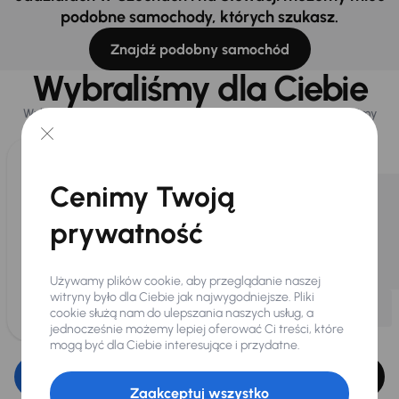
podobne samochody, których szukasz.
Znajdź podobny samochód
Wybraliśmy dla Ciebie
Wybieramy dla Ciebie
najlepsze pojazdy
z naszej oferty. Kupimy
dla Ciebie
do 400 pojazdów
każdego dnia.
Cenimy Twoją
prywatność
Używamy plików cookie, aby przeglądanie naszej
witryny było dla Ciebie jak najwygodniejsze. Pliki
cookie służą nam do ulepszania naszych usług, a
jednocześnie możemy lepiej oferować Ci treści, które
mogą być dla Ciebie interesujące i przydatne.
Edytuj filtr
Zaakceptuj wszystko