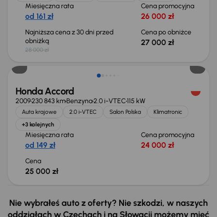
Miesięczna rata
Cena promocyjna
od 161 zł
26 000 zł
Najniższa cena z 30 dni przed
Cena po obniżce
obniżką
27 000 zł
28 000 zł
Honda Accord
2009
230 843 km
Benzyna
2.0 i-VTEC
115 kW
Auta krajowe
2.0 i-VTEC
Salon Polska
Klimatronic
+3 kolejnych
Miesięczna rata
Cena promocyjna
od 149 zł
24 000 zł
Cena
25 000 zł
Nie wybrałeś auto z oferty? Nie szkodzi, w naszych
oddziałach w Czechach i na Słowacji możemy mieć