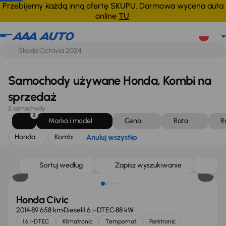
Honda
Kombi
Anuluj wszystko
Przebijemy każdą inną ofertę SKUPU. Darmowa wycena auta
online
TU
.
Samochody używane Honda, Kombi na
sprzedaż
2 samochody
2
Marka i model
Cena
Rata
R
Honda
Kombi
Anuluj wszystko
Taniej o 1 000 zł
Sortuj według
Zapisz wyszukiwanie
Honda Civic
2014
89 658 km
Diesel
1.6 i-DTEC
88 kW
1.6 i-DTEC
Klimatronic
Tempomat
Parktronic