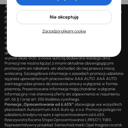
Promocja „Letnie przeceny aż 1500 aut”
Promocja „Letnie przeceny aż 1500 aut” obowiązuje we wszystkich
Nie akceptuję
placówkach Autocentrum AAA AUTO Sp. z o.o. („AAA AUTO”).
Promocja polega na możliwości nabycia wybranych pojazdów
przecenionych, wskazanych w serwisie internetowym
Zarządzaj plikami cookie
aaaauto.pl/promocja, ze zniżką uwidocznioną w prezentowanej
cenie. Zniżka jest obliczana jako różnica pomiędzy najniższą ceną
danego pojazdu z 30 dni przed obniżką a jego aktualną ceną
sprzedaży. Liczba samochodów objętych promocją jest zmienna i
aktualizowana na bieżąco; średnia liczba dostępnych pojazdów
wynosi około 1500, a nowe auta są dodawane każdego dnia.
Promocji nie można łączyć z innymi aktualnie obowiązującymi
promocjami ani rabatami, ani dochodzić do niej prawa z mocą
wsteczną. Szczegółowe informacje o zasadach promocji udzielane
są przez upoważnionych pracowników AAA AUTO. AAA AUTO
zastrzega sobie prawo do zawarcia umowy wyłącznie w formie
pisemnej. Prezentowane informacje mają charakter wyłącznie
informacyjny i nie stanowią oferty ani zapewnienia w rozumieniu
art. 66 § 1 oraz art. 556 Kodeksu cywilnego.
Promocja „Oprocentowanie od 6,65%”
obowiązuje we wszystkich
placówkach Autocentrum AAA Auto sp. z o.o. Promocja polega na
udzieleniu kredytu na auto z oprocentowaniem od 6,65%.
Rzeczywista Roczna Stopa Oprocentowania („RRSO“): 9,81%.
Reprezentatywny przykład: Samochód marki Opel Insignia rocznik