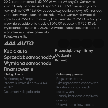
2019, cena samochodu 52 000 zł, wkład własny 0%. Całkowita
kwota kredytu konsumenckiego 52 000 zł, 60 miesięcznych rat
równych po 1079,43zł. Okres obowiązywania umowy: 60 miesięcy.
Oprocentowanie stałe w skali roku: 9,00%. Całkowita kwota do
zapłaty: 64 765,80 zł. Całkowity koszt kredytu: 12 765,80 zł (w tym
prowizja za udzielenie kredytu 1 040,00 zł, odsetki 11 725,80 zł).
Wyliczenie na dzień 11.12.2025 r. Zawarcie ubezpieczenia nie jest
warunkiem udzielenia kredytu.
Pokaż wszystko
Kupić auto
Przedsiębiorcy i firmy
Oddziały
Sprzedaż samochodów
Kariera
Wymiana samochodu
Finansowanie
Obsługa klienta
Dokumenty prawne
Reklamacje/Skarga
Regulamin strony
Rzecznik praw klientów AAA
Obsługa danych osobowych
AUTO
Przetwarzanie danych
Dokumenty do pobrania
osobowych
Zasady korzystania z plików
cookies
Ustawienia plików cookie