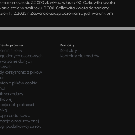
cena samochodu 52 000 zł, wkład własny 0%. Całkowita kwota
ie stałe w skali roku: 9,00%. Całkowita kwota do zapłaty:
a dzień 11.12.2025 r. Zawarcie ubezpieczenia nie jest warunkiem
menty prawne
Kontakty
lamin strony
Kontakty
uga danych osobowych
Kontakty dla mediów
twarzanie danych
owych
y korzystania z plików
ies
wienia plików cookie
Act
ik sprzedaży
tkowej
acje dot. płatności
wką
tegia podatkowa
macja o realizowanej
egii podatkowej za rok