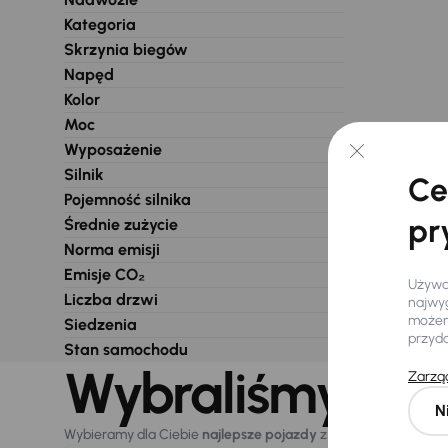
Kategoria
Skrzynia biegów
Napęd
Kolor
Moc
Wyposażenie
Silnik
Ce
Pojemność silnika
pr
Średnie zużycie
Norma emisji
Emisje CO₂
Używam
Liczba drzwi
najwyg
możemy
Siedzenia
przyd
Stan samochodu
Wybraliśmy dla 
Zarząd
N
Wybieramy dla Ciebie
najlepsze pojazdy
z naszej oferty. Kupi