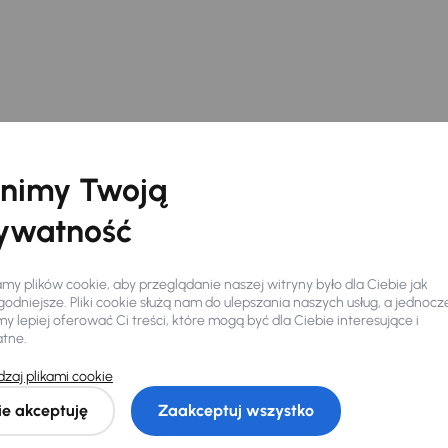
nimy Twoją
ywatność
y plików cookie, aby przeglądanie naszej witryny było dla Ciebie jak
odniejsze. Pliki cookie służą nam do ulepszania naszych usług, a jednocz
 lepiej oferować Ci treści, które mogą być dla Ciebie interesujące i
atne.
Ciebie
zaj plikami cookie
ie akceptuję
Zaakceptuj wszystko
my dla Ciebie
do 400 pojazdów
każdego dnia.