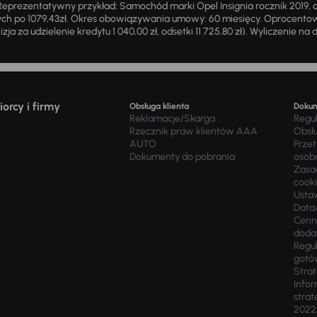
eprezentatywny przykład: Samochód marki Opel Insignia rocznik 2019, 
ch po 1079,43zł. Okres obowiązywania umowy: 60 miesięcy. Oprocentowan
zja za udzielenie kredytu 1 040,00 zł, odsetki 11 725,80 zł). Wyliczenie n
orcy i firmy
Obsługa klienta
Doku
Reklamacje/Skarga
Regu
Rzecznik praw klientów AAA
Obsł
AUTO
Prze
Dokumenty do pobrania
osob
Zasad
cook
Usta
Data
Cenn
doda
Regul
gotó
Stra
Infor
strat
2022