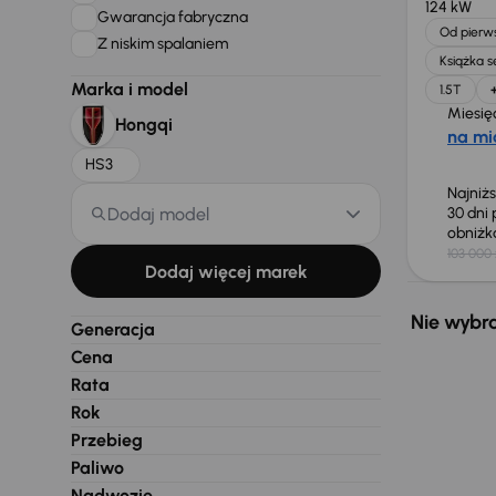
124 kW
Gwarancja fabryczna
Od pierws
Z niskim spalaniem
Książka 
Marka i model
1.5T
Miesię
Hongqi
na mi
HS3
Najniż
Dodaj model
30 dni
obniż
103 000 
Dodaj więcej marek
Nie wybra
Generacja
Cena
Rata
Rok
Przebieg
Paliwo
Nadwozie