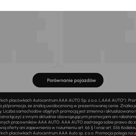
Porównanie pojazdów
stkich placówkach Autocentrum AAA AUTO Sp. z o.o. („AAA AUTO”). Pr
pl/promocja, ze zniżką uwidocznioną w prezentowanej cenie. Zniżka je
ży. Liczba samochodów objętych promocją jest zmienna i aktualizowana 
ożna łączyć z innymi aktualnie obowiązującymi promocjami ani rabatam
żnionych pracowników AAA AUTO. AAA AUTO zastrzega sobie prawo do 
ią oferty ani zapewnienia w rozumieniu art. 66 § 1 oraz art. 556 Kodeks
ich placówkach Autocentrum AAA Auto sp. z o.o. Promocja polega na ud