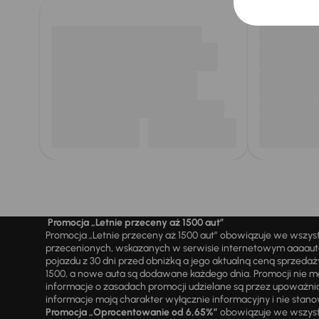
Promocja „Letnie przeceny aż 1500 aut”
Promocja „Letnie przeceny aż 1500 aut” obowiązuje we wszy
przecenionych, wskazanych w serwisie internetowym aaaauto.
pojazdu z 30 dni przed obniżką a jego aktualną ceną sprzeda
1500, a nowe auta są dodawane każdego dnia. Promocji nie m
informacje o zasadach promocji udzielane są przez upowa
informacje mają charakter wyłącznie informacyjny i nie stanow
Promocja „Oprocentowanie od 6,65%”
obowiązuje we wszystk