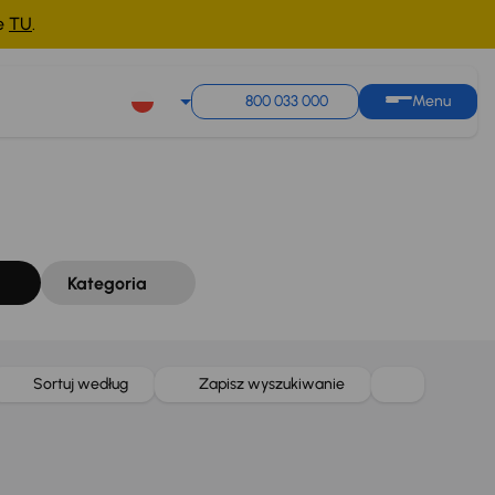
ne
TU
.
Sortuj według
Zapisz wyszukiwanie
800 033 000
Menu
Kategoria
Sortuj według
Zapisz wyszukiwanie