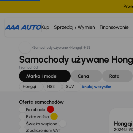
Prze
Szukam:
Hongqi
HS3
SUV
Anuluj wszystko
Kup
Sprzedaj / Wymień
Finansowanie
Samochody używane
Hongqi
HS3
Samochody używane Hongq
1 samochód
Marka i model
Cena
Rata
Hongqi
HS3
SUV
Anuluj wszystko
Taniej 
Oferta samochodów
Po rabacie
Extra zniżka
Hongqi
Świeżo skupione
2024
15 9
Z odliczeniem VAT