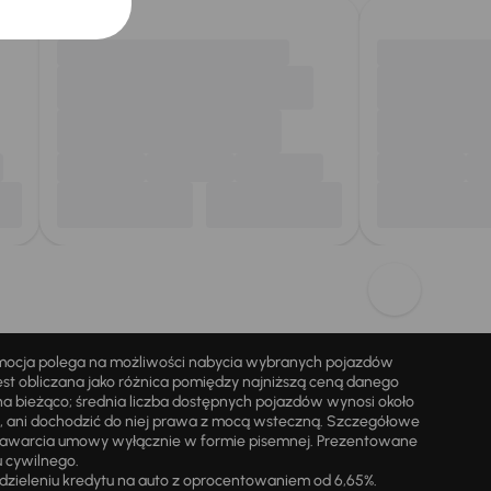
omocja polega na możliwości nabycia wybranych pojazdów
st obliczana jako różnica pomiędzy najniższą ceną danego
na bieżąco; średnia liczba dostępnych pojazdów wynosi około
i, ani dochodzić do niej prawa z mocą wsteczną. Szczegółowe
zawarcia umowy wyłącznie w formie pisemnej. Prezentowane
u cywilnego.
zieleniu kredytu na auto z oprocentowaniem od 6,65%.