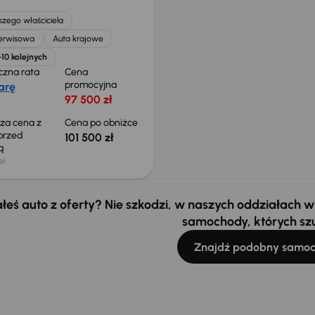
zego właściciela
serwisowa
Auta krajowe
+10 kolejnych
czna rata
Cena
promocyjna
arę
97 500 zł
sza cena z
Cena po obniżce
 przed
101 500 zł
ką
zł
łeś auto z oferty? Nie szkodzi, w naszych oddziałach
samochody, których sz
Znajdź podobny samo