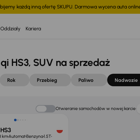
bijemy każdą inną ofertę SKUPU. Darmowa wycena auta onli
Oddziały
Kariera
i HS3, SUV na sprzedaż
Rok
Przebieg
Paliwo
Nadwozie
o 1 500 zł
Otwieranie samochodów w nowej karcie
 HS3
13 km
Automat
Benzyna
1.5T