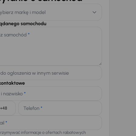
ybierz markę i model
żądanego samochodu
sz samochód
*
 do ogłoszenia w innym serwisie
kontaktowe
 i nazwisko
*
Telefon
*
+48
ail
*
trzymywać informacje o ofertach rabatowych