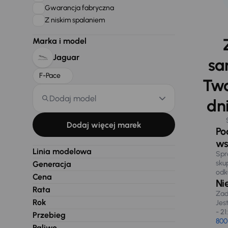
Gwarancja fabryczna
Z niskim spalaniem
Marka i model
Jaguar
sa
F-Pace
Two
Dodaj model
dni
Dodaj więcej marek
Po
ws
Linia modelowa
Spr
sku
Generacja
odk
Cena
Ni
Rata
Zad
Rok
Jes
- 21
Przebieg
800
Paliwo