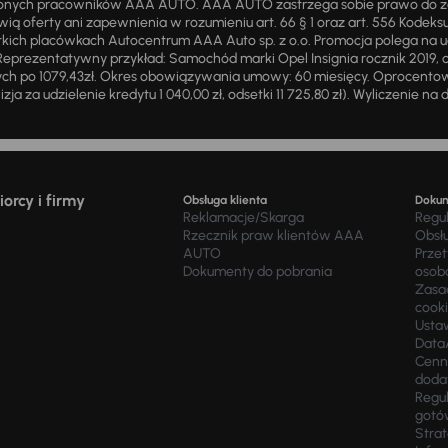
żnionych pracowników AAA AUTO. AAA AUTO zastrzega sobie prawo do 
ią oferty ani zapewnienia w rozumieniu art. 66 § 1 oraz art. 556 Kodeks
ich placówkach Autocentrum AAA Auto sp. z o.o. Promocja polega na ud
eprezentatywny przykład: Samochód marki Opel Insignia rocznik 2019, 
ch po 1079,43zł. Okres obowiązywania umowy: 60 miesięcy. Oprocentowan
zja za udzielenie kredytu 1 040,00 zł, odsetki 11 725,80 zł). Wyliczenie n
orcy i firmy
Obsługa klienta
Doku
Reklamacje/Skarga
Regu
Rzecznik praw klientów AAA
Obsł
AUTO
Prze
Dokumenty do pobrania
osob
Zasad
cook
Usta
Data
Cenn
doda
Regul
gotó
Stra