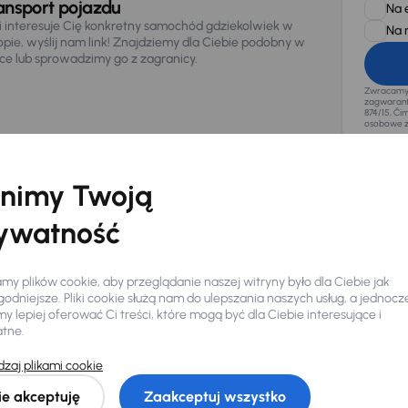
ansport pojazdu
Na 
li interesuje Cię konkretny samochód gdziekolwiek w
Na 
opie, wyślij nam link! Znajdziemy dla Ciebie podobny w
sce lub sprowadzimy go z zagranicy.
Zwracamy u
zagwaranto
874/15, Či
osobowe z
nimy Twoją
ywatność
y plików cookie, aby przeglądanie naszej witryny było dla Ciebie jak
odniejsze. Pliki cookie służą nam do ulepszania naszych usług, a jednocz
 lepiej oferować Ci treści, które mogą być dla Ciebie interesujące i
atne.
zaj plikami cookie
Ciebie
ie akceptuję
Zaakceptuj wszystko