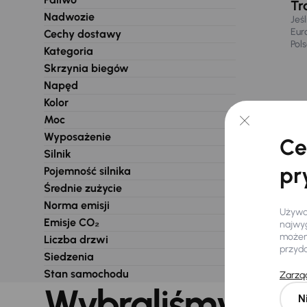
Tr
Nadwozie
Jeś
Eur
Cechy dostawy
Pol
Kategoria
Skrzynia biegów
Napęd
Kolor
Moc
Wyposażenie
Ce
Silnik
pr
Pojemność silnika
Średnie zużycie
Norma emisji
Używam
Emisje CO₂
najwyg
możemy
Liczba drzwi
przyd
Siedzenia
Stan samochodu
Zarząd
Wybraliśmy dla 
N