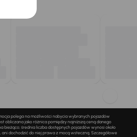
omocja polega na możliwości nabycia wybranych pojazdów
st obliczana jako różnica pomiędzy najniższą ceną danego
na bieżąco; średnia liczba dostępnych pojazdów wynosi około
i, ani dochodzić do niej prawa z mocą wsteczną. Szczegółowe