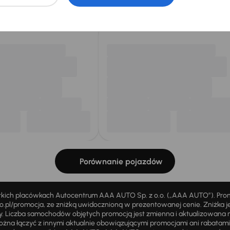
my dla Ciebie
do 400 pojazdów
każdego dnia.
Porównanie pojazdów
stkich placówkach Autocentrum AAA AUTO Sp. z o.o. („AAA AUTO”). Pr
pl/promocja, ze zniżką uwidocznioną w prezentowanej cenie. Zniżka je
ży. Liczba samochodów objętych promocją jest zmienna i aktualizowana 
ożna łączyć z innymi aktualnie obowiązującymi promocjami ani rabatam