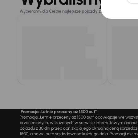
Wybieramy dla Ciebie
najlepsze pojazdy
z naszej oferty. Kupi
Promocja „Letnie przeceny aż 1500 aut”
Promocja „Letnie przeceny aż 1500 aut” obowiązuje we wszy
przecenionych, wskazanych w serwisie internetowym aaaauto.
pojazdu z 30 dni przed obniżką a jego aktualną ceną sprzeda
1500, a nowe auta są dodawane każdego dnia. Promocji nie m