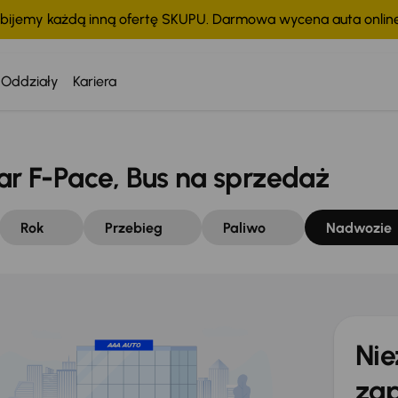
bijemy każdą inną ofertę SKUPU. Darmowa wycena auta onli
Oddziały
Kariera
 F-Pace, Bus na sprzedaż
Rok
Przebieg
Paliwo
Nadwozie
Nie
zap