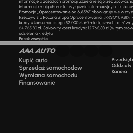
informacje o zasadach promocji udzielane są przez upowa
informacje mają charakter wyłącznie informacyjny i nie stanow
Promocja „Oprocentowanie od 6,65%”
obowiązuje we wszystk
Rzeczywista Roczna Stopa Oprocentowania („RRSO“): 9,81%. R
kredytu konsumenckiego 52 000 zł, 60 miesięcznych rat równy
64 765,80 zł. Całkowity koszt kredytu: 12 765,80 zł (w tym prowi
udzielenia kredytu.
Pokaż wszystko
Kupić auto
Przedsiębi
Oddziały
Sprzedaż samochodów
Kariera
Wymiana samochodu
Finansowanie