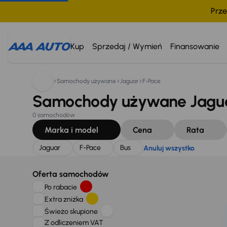
Prze
Szukam:
Jaguar
F-Pace
Bus
Anuluj wszystko
Kup
Sprzedaj / Wymień
Finansowanie
Samochody używane
Jaguar
F-Pace
Samochody używane Jaguar
0 samochodów
Marka i model
Cena
Rata
Jaguar
F-Pace
Bus
Anuluj wszystko
Oferta samochodów
Po rabacie
Extra zniżka
Świeżo skupione
Z odliczeniem VAT