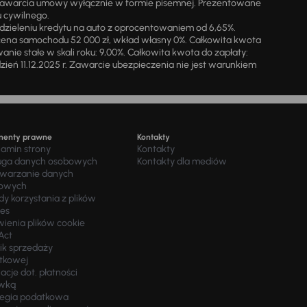
zawarcia umowy wyłącznie w formie pisemnej. Prezentowane
u cywilnego.
zieleniu kredytu na auto z oprocentowaniem od 6,65%.
cena samochodu 52 000 zł, wkład własny 0%. Całkowita kwota
ie stałe w skali roku: 9,00%. Całkowita kwota do zapłaty:
a dzień 11.12.2025 r. Zawarcie ubezpieczenia nie jest warunkiem
menty prawne
Kontakty
lamin strony
Kontakty
uga danych osobowych
Kontakty dla mediów
twarzanie danych
owych
y korzystania z plików
ies
wienia plików cookie
Act
ik sprzedaży
tkowej
acje dot. płatności
wką
tegia podatkowa