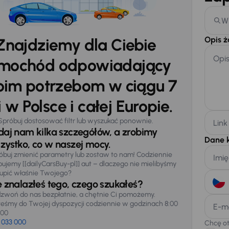
W
Opis 
Znajdziemy dla Ciebie
Opi
mochód odpowiadający
im potrzebom w ciągu 7
 w Polsce i całej Europie.
Spróbuj dostosować filtr lub wyszukać ponownie.
Link
daj nam kilka szczegółów, a zrobimy
Dane 
zystko, co w naszej mocy.
óbuj zmienić parametry lub zostaw to nam! Codziennie
Imię
pujemy [[dailyCarsBuy-pl]] aut – dlaczego nie mielibyśmy
upić właśnie Twojego?
e znalazłeś tego, czego szukałeś?
zwoń do nas bezpłatnie, a chętnie Ci pomożemy.
teśmy do Twojej dyspozycji codziennie w godzinach 8:00
E-m
:00
 033 000
Chcę o