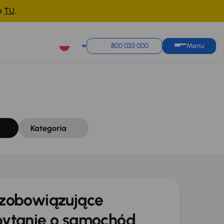
ne
TU
.
Sortuj według
Zapisz wyszukiwanie
800 033 000
Menu
Kategoria
zobowiązujące
ytanie o samochód