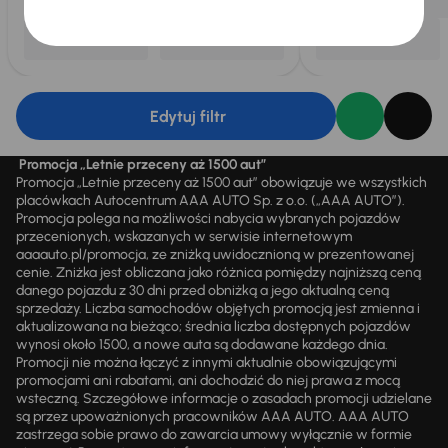
Edytuj filtr
Promocja „Letnie przeceny aż 1500 aut”
Promocja „Letnie przeceny aż 1500 aut” obowiązuje we wszystkich
placówkach Autocentrum AAA AUTO Sp. z o.o. („AAA AUTO”).
Promocja polega na możliwości nabycia wybranych pojazdów
przecenionych, wskazanych w serwisie internetowym
aaaauto.pl/promocja, ze zniżką uwidocznioną w prezentowanej
cenie. Zniżka jest obliczana jako różnica pomiędzy najniższą ceną
danego pojazdu z 30 dni przed obniżką a jego aktualną ceną
sprzedaży. Liczba samochodów objętych promocją jest zmienna i
aktualizowana na bieżąco; średnia liczba dostępnych pojazdów
wynosi około 1500, a nowe auta są dodawane każdego dnia.
Promocji nie można łączyć z innymi aktualnie obowiązującymi
promocjami ani rabatami, ani dochodzić do niej prawa z mocą
wsteczną. Szczegółowe informacje o zasadach promocji udzielane
są przez upoważnionych pracowników AAA AUTO. AAA AUTO
zastrzega sobie prawo do zawarcia umowy wyłącznie w formie