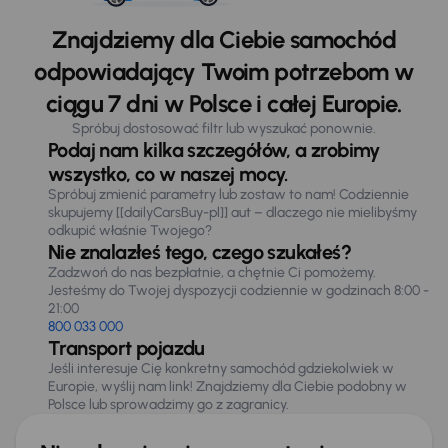
Znajdziemy dla Ciebie samochód
odpowiadający Twoim potrzebom w
ciągu 7 dni w Polsce i całej Europie.
Spróbuj dostosować filtr lub wyszukać ponownie.
Podaj nam kilka szczegółów, a zrobimy
wszystko, co w naszej mocy.
Spróbuj zmienić parametry lub zostaw to nam! Codziennie
skupujemy [[dailyCarsBuy-pl]] aut – dlaczego nie mielibyśmy
odkupić właśnie Twojego?
Nie znalazłeś tego, czego szukałeś?
Zadzwoń do nas bezpłatnie, a chętnie Ci pomożemy.
Jesteśmy do Twojej dyspozycji codziennie w godzinach 8:00 -
21:00
800 033 000
Transport pojazdu
Jeśli interesuje Cię konkretny samochód gdziekolwiek w
Europie, wyślij nam link! Znajdziemy dla Ciebie podobny w
Polsce lub sprowadzimy go z zagranicy.