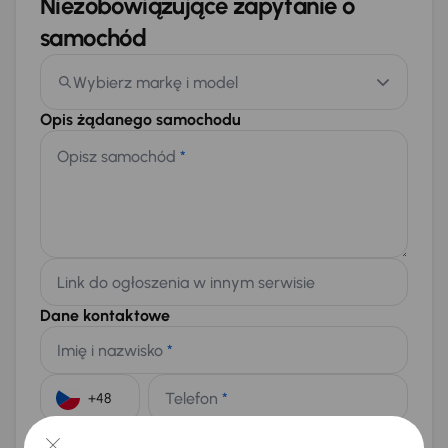
Niezobowiązujące zapytanie o
samochód
Wybierz markę i model
Opis żądanego samochodu
Opisz samochód
*
Link do ogłoszenia w innym serwisie
Dane kontaktowe
Imię i nazwisko
*
Telefon
*
+48
E-mail
*