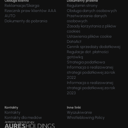
Obsługa klienta
Dokumenty prawne
Reklamacje/Skarga
Regulamin strony
Rzecznik praw klientów AAA
Obsługa danych osobowych
AUTO
Przetwarzanie danych
Dokumenty do pobrania
osobowych
Zasady korzystania z plików
cookies
Ustawienia plików cookie
DataAct
Cennik sprzedaży dodatkowej
Regulacje dot. płatności
gotówką
Strategia podatkowa
Informacja o realizowanej
strategii podatkowej za rok
2022
Informacja o realizowanej
strategii podatkowej za rok
2023
Kontakty
Inne linki
Kontakty
Wyszukiwanie
Kontakty dla mediów
Whistleblowing Policy
Jesteśmy częścią grupy