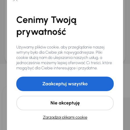
Chcę otrzymywać informacje o ofertach rabatowych
Na e-mail
(opcjonalnie)
Cenimy Twoją
Na numer telefonu
(opcjonalnie)
prywatność
Wyślij zapytanie
Zwracamy uwagę, że umówienie spotkania nie jest równoznaczne z rezerwacją
ani zagwarantowaną dostępnością pojazdu. AURES Holdings a.s., z siedzibą
Używamy plików cookie, aby przeglądanie naszej
Dopraváků 874/15, Čimice, 184 00 Praga 8, będzie przechowywać i przetwarzać
Twoje dane osobowe zgodnie z zasadami ochrony i przetwarzania
danych
witryny było dla Ciebie jak najwygodniejsze. Pliki
osobowych
.
cookie służą nam do ulepszania naszych usług, a
jednocześnie możemy lepiej oferować Ci treści, które
Wybraliśmy dla Ciebie
mogą być dla Ciebie interesujące i przydatne.
Wybieramy dla Ciebie
najlepsze pojazdy
z naszej oferty. Kupimy
dla Ciebie
do 400 pojazdów
każdego dnia.
Zaakceptuj wszystko
Nie akceptuję
Zarządzaj plikami cookie