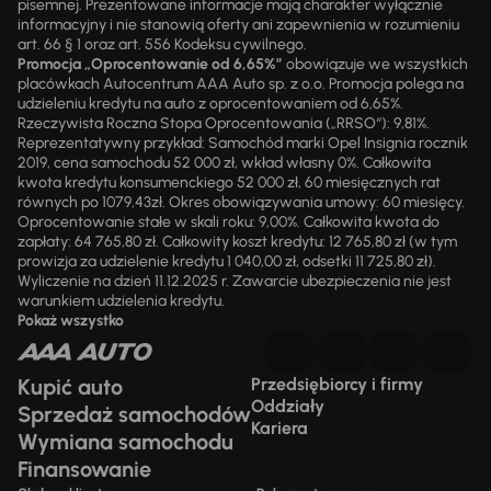
pisemnej. Prezentowane informacje mają charakter wyłącznie
informacyjny i nie stanowią oferty ani zapewnienia w rozumieniu
art. 66 § 1 oraz art. 556 Kodeksu cywilnego.
Promocja „Oprocentowanie od 6,65%”
obowiązuje we wszystkich
placówkach Autocentrum AAA Auto sp. z o.o. Promocja polega na
udzieleniu kredytu na auto z oprocentowaniem od 6,65%.
Rzeczywista Roczna Stopa Oprocentowania („RRSO“): 9,81%.
Reprezentatywny przykład: Samochód marki Opel Insignia rocznik
2019, cena samochodu 52 000 zł, wkład własny 0%. Całkowita
kwota kredytu konsumenckiego 52 000 zł, 60 miesięcznych rat
równych po 1079,43zł. Okres obowiązywania umowy: 60 miesięcy.
Oprocentowanie stałe w skali roku: 9,00%. Całkowita kwota do
zapłaty: 64 765,80 zł. Całkowity koszt kredytu: 12 765,80 zł (w tym
prowizja za udzielenie kredytu 1 040,00 zł, odsetki 11 725,80 zł).
Wyliczenie na dzień 11.12.2025 r. Zawarcie ubezpieczenia nie jest
warunkiem udzielenia kredytu.
Pokaż wszystko
Kupić auto
Przedsiębiorcy i firmy
Oddziały
Sprzedaż samochodów
Kariera
Wymiana samochodu
Finansowanie